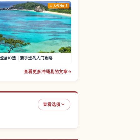
人气No.3
巡游10选｜新手选岛入门攻略
查看更多冲绳县的文章
→
查看选项