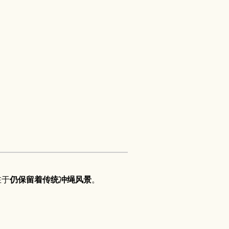
在于
仍保留着传统冲绳风景
。