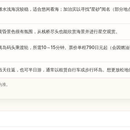
滩水浅海况较稳，适合悠闲看海；加治滨以寻找“星砂”闻名（部分地
黄昏景色很有氛围，从栈桥尽头也能欣赏海景并进行星空观赏。
离岛码头乘渡轮，所需10～15分钟。票价单程790日元起（会因燃
当天往返，也可半日游，通常以租赁自行车或步行环岛。想更放松地
为准。