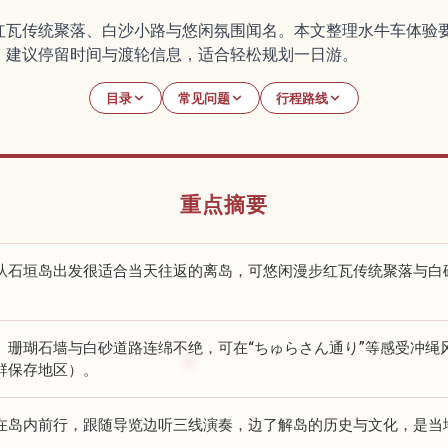
瓦传统聚落、白沙小路与悠闲氛围闻名。本文整理水牛车体验要点
、建议停留时间与渡轮信息，适合轻松规划一日游。
目录
常见问题
行程路线
重点摘要
从石垣岛出发很适合当天往返的离岛，可悠闲漫步红瓦传统聚落与白砂
。
、珊瑚石墙与白砂道路连绵不绝，可在“ちゅらさん通り”等感受冲绳
群保存地区）。
在岛内前行，跟随导览边听三线演奏，边了解岛的历史与文化，是当