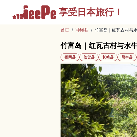
享受
日本旅行！
首页
/
冲绳县
/
竹富岛｜红瓦古村与
竹富岛｜红瓦古村与水
福冈县
佐贺县
长崎县
熊本县