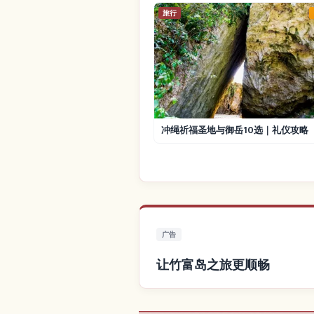
旅行
冲绳祈福圣地与御岳10选｜礼仪攻略
广告
让竹富岛之旅更顺畅