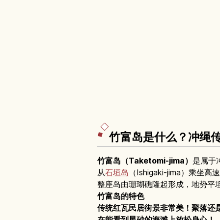
竹富岛是什么？冲绳
竹富岛（Taketomi-jima）
是属于冲
从
石垣岛
（Ishigaki-jima）乘坐
整座岛由珊瑚礁隆起形成，地势平
竹富岛的特色
传统红瓦民居街景非常美！聚落还
在能看到星砂的海滩上放松身心！