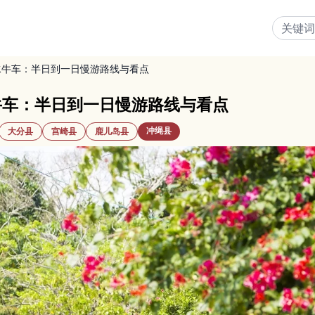
水牛车：半日到一日慢游路线与看点
牛车：半日到一日慢游路线与看点
冲绳县
大分县
宫崎县
鹿儿岛县