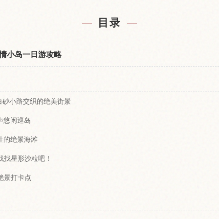
附近的酒店
查找竹富
↗
目录
情小岛一日游攻略
瓦与白砂小路交织的绝美街景
琴声悠闲巡岛
表性的绝景海滩
去找找星形沙粒吧！
的绝景打卡点