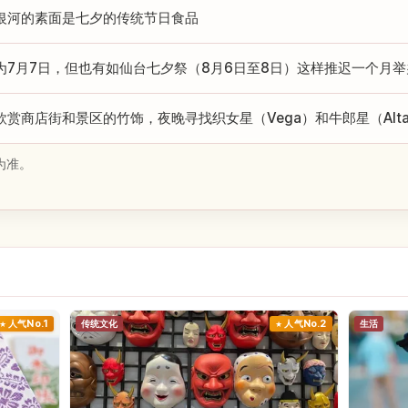
银河的素面是七夕的传统节日食品
为7月7日，但也有如仙台七夕祭（8月6日至8日）这样推迟一个月
欣赏商店街和景区的竹饰，夜晚寻找织女星（Vega）和牛郎星（Alt
为准。
人气No.1
传统文化
人气No.2
生活