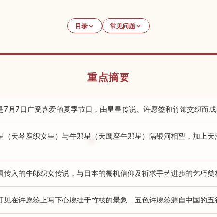
目录
常见问题
重点摘要
是7月7日广受喜爱的夏季节日，由星星传说、许愿签和竹饰交织而成
星（天琴座织女星）与牛郎星（天鹰座牛郎星）隔银河相望，加上天
国传入的牛郎织女传说，与日本的棚机信仰及祈求手艺进步的乞巧奠
可见在许愿签上写下心愿挂于竹枝的景象，五色许愿签源自中国的五