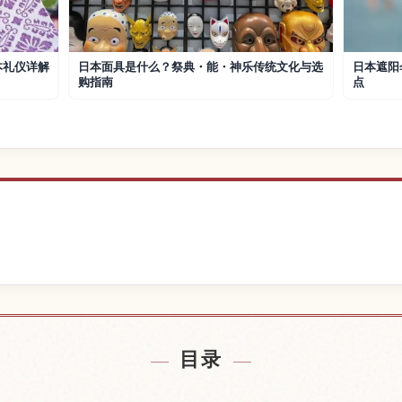
本礼仪详解
日本面具是什么？祭典・能・神乐传统文化与选
日本遮阳
购指南
点
近的酒店
查找日
↗
目录