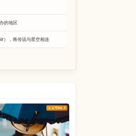
举办的地区
air），将传说与星空相连
人气No.3