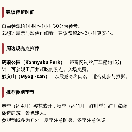
建议停留时间
自由参观约1小时〜1小时30分为参考。
若想连展示与影像也细看，建议预留2〜3小时更安心。
周边观光点推荐
蒟蒻公园（Konnyaku Park）
：距富冈制丝厂车程约15分
钟，可参观工厂并试吃的景点。入场免费。
妙义山（Myōgi-san）
：以震撼奇岩闻名，适合徒步与摄影。
推荐参观季节
春季（约4月）樱花盛开，秋季（约11月，红叶季）红叶点缀
砖造建筑，景色迷人。
参观动线多为户外，夏季注意防暑、冬季注意保暖。