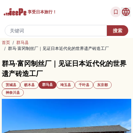
享受
日本旅行！
首页
/
群马县
/
群马·富冈制丝厂｜见证日本近代化的世界遗产砖造工厂
群马·富冈制丝厂｜见证日本近代化的世界
遗产砖造工厂
群马县
茨城县
枥木县
埼玉县
千叶县
东京都
神奈川县