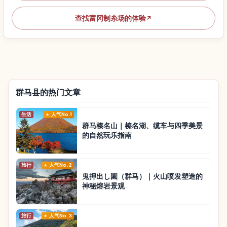
查找富冈制糸场的体验
↗
群马县的热门文章
生活
人气No.1
群马榛名山｜榛名湖、缆车与四季美景
的自然玩乐指南
旅行
人气No.2
鬼押出し園（群马）｜火山喷发塑造的
神秘熔岩景观
旅行
人气No.3