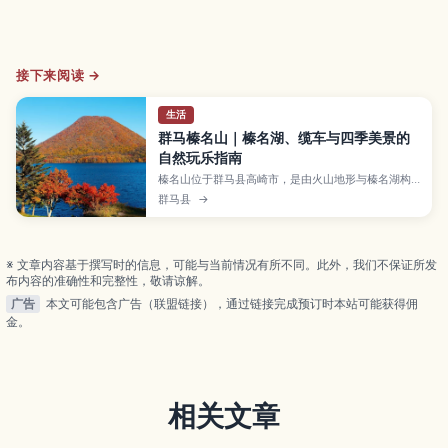
接下来阅读 →
生活
群马榛名山｜榛名湖、缆车与四季美景的
自然玩乐指南
榛名山位于群马县高崎市，是由火山地形与榛名湖构
成的著名景区，春有新绿与樱花、夏季避暑、秋赏红
群马县
→
叶、冬看雪景，一年四季景色各异。文章将介绍榛名
湖泛舟和钓鱼、乘缆车登上榛名富士远眺群山、参拜
历史悠久的榛名神社，以及推荐的徒步与自驾路线、
交通方式和适合初次来日本及亲子旅行的实用小贴
※ 文章内容基于撰写时的信息，可能与当前情况有所不同。此外，我们不保证所发
士。
布内容的准确性和完整性，敬请谅解。
广告
本文可能包含广告（联盟链接），通过链接完成预订时本站可能获得佣
金。
相关文章