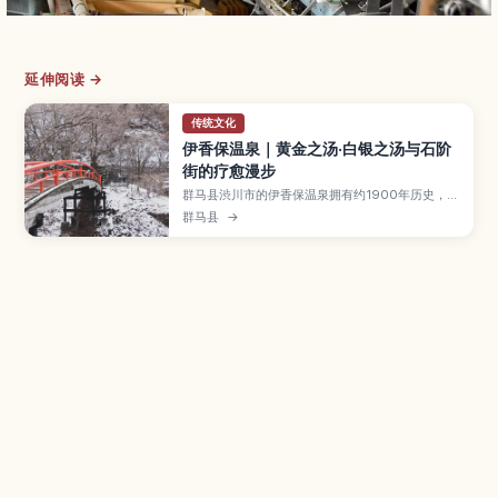
延伸阅读 →
传统文化
伊香保温泉｜黄金之汤·白银之汤与石阶
街的疗愈漫步
群马县渋川市的伊香保温泉拥有约1900年历史，以
含铁的“黄金之汤”、清澈的“白银之汤”和365级石
群马县
→
阶街而闻名。本文介绍两种泉质的功效、推荐的露
天温泉与公共浴场、沿石阶街散步的路线、伊香保
神社与周边景点，以及交通方式和行程规划建议。