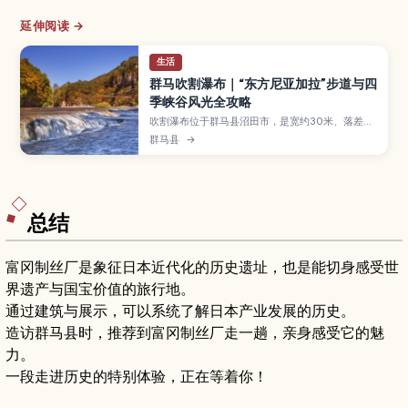
延伸阅读 →
生活
群马吹割瀑布｜“东方尼亚加拉”步道与四
季峡谷风光全攻略
吹割瀑布位于群马县沼田市，是宽约30米、落差约
7米的壮观瀑布，被誉为“东方的尼亚加拉”，并被指
群马县
→
定为天然纪念物与名胜。本文将介绍沿溪谷设置的
步道与观景台、春季新绿和秋季红叶等四季风景、
适合拍照的角度与安全要点，以及电车和自驾前往
方式、周边旅游资讯，帮助你轻松规划一趟亲近自
然的户外小旅行。
总结
富冈制丝厂是象征日本近代化的历史遗址，也是能切身感受世
界遗产与国宝价值的旅行地。
通过建筑与展示，可以系统了解日本产业发展的历史。
造访群马县时，推荐到富冈制丝厂走一趟，亲身感受它的魅
力。
一段走进历史的特别体验，正在等着你！