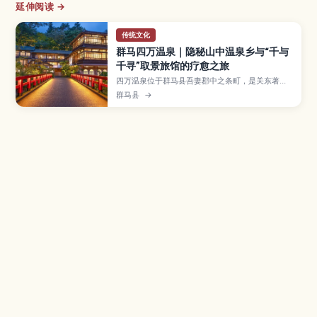
延伸阅读 →
传统文化
群马四万温泉｜隐秘山中温泉乡与“千与
千寻”取景旅馆的疗愈之旅
四万温泉位于群马县吾妻郡中之条町，是关东著名
的古老温泉乡，以据说能疗愈四万种病痛的泉质和
群马县
→
宁静山景而闻名。本文将介绍被认为是动画《千与
千寻》灵感来源之一的老字号旅馆“积善馆”、呈翡
翠蓝的四万川水库“四万蓝”、免费公共浴场与外汤
巡礼、健行与独木舟等活动，以及交通方式和推荐
季节，帮助你规划一趟身心放松的温泉之旅。