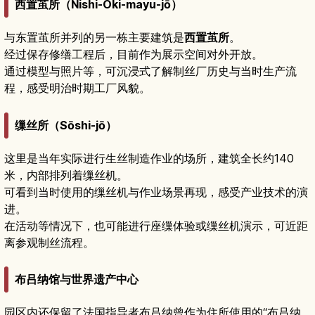
西置茧所（Nishi-Oki-mayu-jō）
与东置茧所并列的另一栋主要建筑是
西置茧所
。
经过保存修缮工程后，目前作为展示空间对外开放。
通过模型与照片等，可沉浸式了解制丝厂历史与当时生产流
程，感受明治时期工厂风貌。
缫丝所（Sōshi-jō）
这里是当年实际进行生丝制造作业的场所，建筑全长约140
米，内部排列着缫丝机。
可看到当时使用的缫丝机与作业场景再现，感受产业技术的演
进。
在活动等情况下，也可能进行座缫体验或缫丝机演示，可近距
离参观制丝流程。
布吕纳馆与世界遗产中心
园区内还保留了法国指导者布吕纳曾作为住所使用的“布吕纳