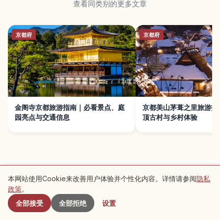
查看同类别的更多文章
京都府
京都府
金阁寺京都旅游指南｜必看景点、庭
京都美山茅葺之里旅游指
园亮点与交通信息
顶古村与乡村体验
本网站使用Cookie来改善用户体验并个性化内容。详情请参阅
隐私
附近景点
政策
。
全部接受
全部拒绝
设置
了解传统文化
探索群马县
使用条款
隐私政策
Cookie 设置