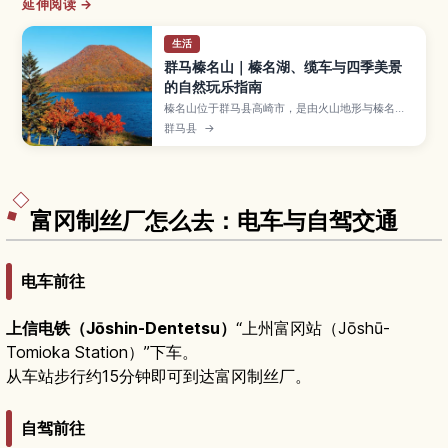
延伸阅读 →
生活
群马榛名山｜榛名湖、缆车与四季美景
的自然玩乐指南
榛名山位于群马县高崎市，是由火山地形与榛名湖
构成的著名景区，春有新绿与樱花、夏季避暑、秋
群马县
→
赏红叶、冬看雪景，一年四季景色各异。文章将介
绍榛名湖泛舟和钓鱼、乘缆车登上榛名富士远眺群
山、参拜历史悠久的榛名神社，以及推荐的徒步与
自驾路线、交通方式和适合初次来日本及亲子旅行
的实用小贴士。
富冈制丝厂怎么去：电车与自驾交通
电车前往
上信电铁（Jōshin-Dentetsu）
“上州富冈站（Jōshū-
Tomioka Station）”下车。
从车站步行约15分钟即可到达富冈制丝厂。
自驾前往