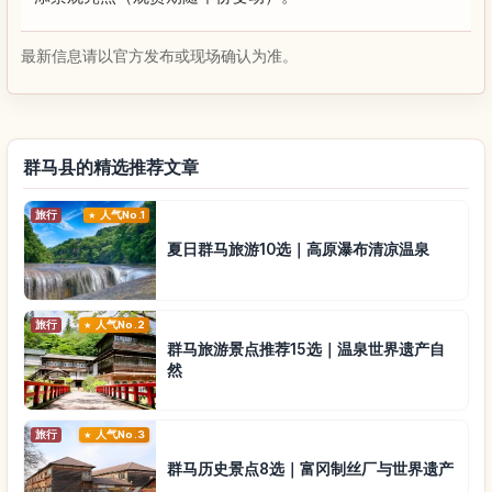
最新信息请以官方发布或现场确认为准。
群马县的精选推荐文章
旅行
人气No.1
夏日群马旅游10选｜高原瀑布清凉温泉
旅行
人气No.2
群马旅游景点推荐15选｜温泉世界遗产自
然
旅行
人气No.3
群马历史景点8选｜富冈制丝厂与世界遗产