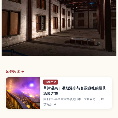
延伸阅读 →
传统文化
草津温泉｜湯畑漫步与名汤巡礼的经典
温泉之旅
位于群马县的草津温泉是日本三大名泉之一，以象
征性景点“汤畑”、高酸性的泉质和传统的“揉汤”表
群马县
→
演而闻名。本文介绍草津温泉的特色泉水、推荐的
泡汤路线、当天往返与住宿的玩法、最佳旅行季
节，以及从东京出发的交通方式和周边散步景点。