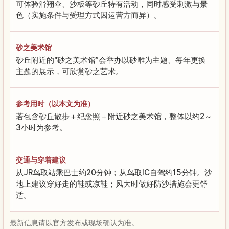
可体验滑翔伞、沙板等砂丘特有活动，同时感受刺激与景
色（实施条件与受理方式因运营方而异）。
砂之美术馆
砂丘附近的“砂之美术馆”会举办以砂雕为主题、每年更换
主题的展示，可欣赏砂之艺术。
参考用时（以本文为准）
若包含砂丘散步＋纪念照＋附近砂之美术馆，整体以约2～
3小时为参考。
交通与穿着建议
从JR鸟取站乘巴士约20分钟；从鸟取IC自驾约15分钟。沙
地上建议穿好走的鞋或凉鞋；风大时做好防沙措施会更舒
适。
最新信息请以官方发布或现场确认为准。