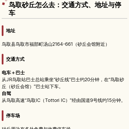
方式。
鸟取砂丘怎么去：交通方式、地址与停
车
地址
鸟取县鸟取市福部町汤山2164-661（砂丘会馆附近）
交通方式
电车＋巴士
从JR鸟取站巴士总站乘坐“砂丘线”巴士约20分钟，在“鸟取砂
丘（砂丘会馆）”巴士站下车。
自驾
从鸟取高速“鸟取IC（Tottori IC）”经由国道9号线约15分钟。
停车场
砂丘周边有多处免费与收费停车场。