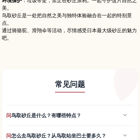
环境保护
：垃圾带走，禁止在砂丘涂鸦。一起守护这片自然之
美。
鸟取砂丘是一处把自然之美与独特体验融合在一起的特别景
点。
通过骑骆驼、滑翔伞等活动，尽情感受日本最大级砂丘的魅力
吧。
常见问题
keyboard_arrow_down
问
鸟取砂丘是什么？有哪些特点？
keyboard_arrow_down
问
怎么去鸟取砂丘？从鸟取站坐巴士要多久？