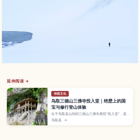
延伸阅读 →
传统文化
鸟取三德山三佛寺投入堂｜绝壁上的国
宝与修行登山体验
位于鸟取县山间的三德山三佛寺奥院“投入堂”，是
一座建在绝壁上的国宝，被视为日本最震撼的山岳
鸟取县
→
灵场之一。本文将介绍投入堂的由来与历史、充满
修行意味的登山路线和所需时间、鞋服与装备注意
事项、四季风景变化，以及乘车自驾前往的方式和
附近温泉路线，帮助你安全规划这趟特别的灵修之