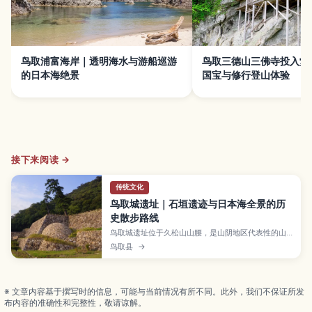
鸟取浦富海岸｜透明海水与游船巡游
鸟取三德山三佛寺投入堂
的日本海绝景
国宝与修行登山体验
接下来阅读 →
传统文化
鸟取城遗址｜石垣遗迹与日本海全景的历
史散步路线
鸟取城遗址位于久松山山腰，是山阴地区代表性的山
城遗迹，可在宏伟石垣之间漫步，并俯瞰鸟取市区与
鸟取县
→
日本海风景。本文介绍鸟取城的历史背景、必看石垣
景观、樱花与红叶季节的看点、近旁西式建筑仁风阁
资料馆、轻松好走的登山步道，以及交通方式与行前
准备，适合喜欢历史与自然的旅人。
※ 文章内容基于撰写时的信息，可能与当前情况有所不同。此外，我们不保证所发
布内容的准确性和完整性，敬请谅解。