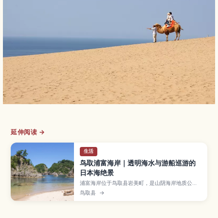
延伸阅读 →
生活
鸟取浦富海岸｜透明海水与游船巡游的
日本海绝景
浦富海岸位于鸟取县岩美町，是山阴海岸地质公园
中以翡翠色海水和奇岩海蚀洞著称的人气景点。文
鸟取县
→
章将介绍透明度极高的海水浴海滩、乘坐观光游船
或划皮划艇、SUP 探访海蚀洞的玩法，以及四季景
观特色、从鸟取市等地前往的交通与停车资讯和行