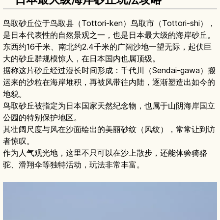
鸟取砂丘位于鸟取县（Tottori-ken）鸟取市（Tottori-shi），
是日本代表性的自然景观之一，也是日本最大级的海岸砂丘。
东西约16千米、南北约2.4千米的广阔沙地一望无际，起伏巨
大的砂丘群规模惊人，在日本国内也属顶级。
据称这片砂丘经过漫长时间形成：千代川（Sendai-gawa）搬
运来的沙粒在海岸堆积，再被风带往内陆，逐渐塑造出如今的
地貌。
鸟取砂丘被指定为日本国家天然纪念物，也属于山阴海岸国立
公园的特别保护地区。
其壮阔尺度与风在沙面绘出的美丽砂纹（风纹），常常让到访
者惊叹。
作为人气观光地，这里不只可以在沙上散步，还能体验骑骆
驼、滑翔伞等独特活动，玩法非常丰富。