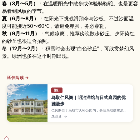
春（3月〜5月）
：在温暖阳光中散步或体验骑骆驼。也是更容
易看到风纹的季节。
夏（6月〜8月）
：在阳光下挑战滑翔伞与沙板。不过沙面温
度可能接近50〜60℃，请避免赤脚，务必穿鞋。
秋（9月〜11月）
：气候凉爽，推荐傍晚散步砂丘。夕阳染红
的砂丘也很适合拍照。
冬（12月〜2月）
：积雪时会出现“白色砂丘”，可欣赏梦幻风
景。绿洲也多在这个时期出现。
延伸阅读 →
旅行
鸟取仁风阁｜明治洋馆与日式庭园的优
雅漫步
仁风阁位于鸟取市久松公园内，是旧鸟取藩主池田
家于明治时期建造的西式宅邸，以法式文艺复兴风
鸟取县
→
格建筑被指定为日本重要文化财。虽然本馆目前因
修复工程长期休馆，但游客仍可在宝隆院庭园和鸟
取城遗址周边散步，欣赏洋馆外观与四季庭园景
色。本文介绍仁风阁与庭园的看点、与久松公园的
推荐散步路线、开放资讯以及从鸟取站前往的交通