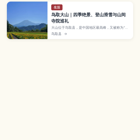
生活
鸟取大山｜四季绝景、登山滑雪与山间
寺院巡礼
大山位于鸟取县，是中国地区最高峰，又被称为“伯
耆富士”，以可眺望日本海的壮丽山景和丰富的户外
鸟取县
→
活动而闻名。本文介绍适合不同程度的登山路线、
冬季滑雪场与露营场、大山寺与大神山神社等历史
信仰据点，以及最佳旅游季节、服装建议和自驾或
搭乘大众交通的交通方式，帮助你规划一趟亲近自
然的度假行程。