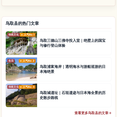
鸟取县的热门文章
传统文化
人气No.1
鸟取三德山三佛寺投入堂｜绝壁上的国宝
与修行登山体验
生活
人气No.2
鸟取浦富海岸｜透明海水与游船巡游的日
本海绝景
传统文化
人气No.3
鸟取城遗址｜石垣遗迹与日本海全景的历
史散步路线
查看更多鸟取县的文章
→