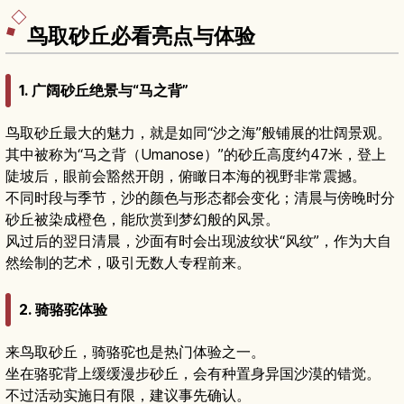
前准备，适合自驾游客和热爱海景的旅人。
鸟取砂丘必看亮点与体验
1. 广阔砂丘绝景与“马之背”
鸟取砂丘最大的魅力，就是如同“沙之海”般铺展的壮阔景观。
其中被称为“马之背（Umanose）”的砂丘高度约47米，登上
陡坡后，眼前会豁然开朗，俯瞰日本海的视野非常震撼。
不同时段与季节，沙的颜色与形态都会变化；清晨与傍晚时分
砂丘被染成橙色，能欣赏到梦幻般的风景。
风过后的翌日清晨，沙面有时会出现波纹状“风纹”，作为大自
然绘制的艺术，吸引无数人专程前来。
2. 骑骆驼体验
来鸟取砂丘，骑骆驼也是热门体验之一。
坐在骆驼背上缓缓漫步砂丘，会有种置身异国沙漠的错觉。
不过活动实施日有限，建议事先确认。