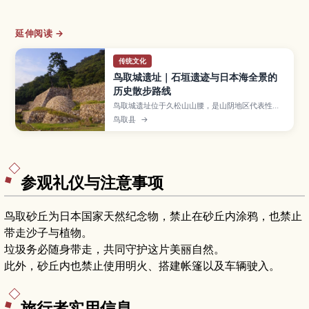
延伸阅读 →
传统文化
鸟取城遗址｜石垣遗迹与日本海全景的
历史散步路线
鸟取城遗址位于久松山山腰，是山阴地区代表性的
山城遗迹，可在宏伟石垣之间漫步，并俯瞰鸟取市
鸟取县
→
区与日本海风景。本文介绍鸟取城的历史背景、必
看石垣景观、樱花与红叶季节的看点、近旁西式建
筑仁风阁资料馆、轻松好走的登山步道，以及交通
方式与行前准备，适合喜欢历史与自然的旅人。
参观礼仪与注意事项
鸟取砂丘为日本国家天然纪念物，禁止在砂丘内涂鸦，也禁止
带走沙子与植物。
垃圾务必随身带走，共同守护这片美丽自然。
此外，砂丘内也禁止使用明火、搭建帐篷以及车辆驶入。
旅行者实用信息