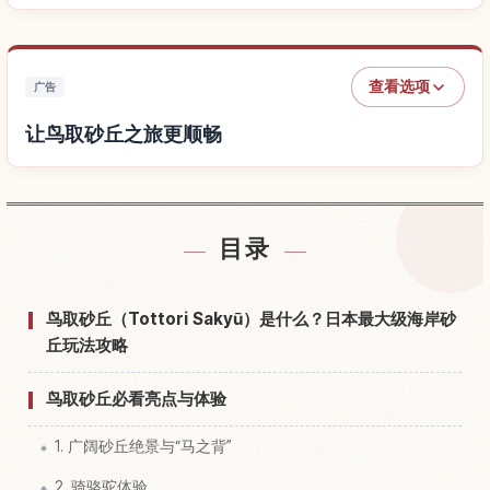
查看选项
广告
让鸟取砂丘之旅更顺畅
查找鸟取砂丘附近的酒店
↗
目录
查找鸟取砂丘的体验
↗
鸟取砂丘（Tottori Sakyū）是什么？日本最大级海岸砂
丘玩法攻略
鸟取砂丘必看亮点与体验
1. 广阔砂丘绝景与“马之背”
2. 骑骆驼体验