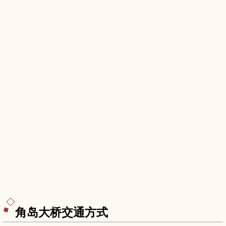
与交通攻略，适合想收集绝景与御朱印的旅人。
角岛大桥交通方式