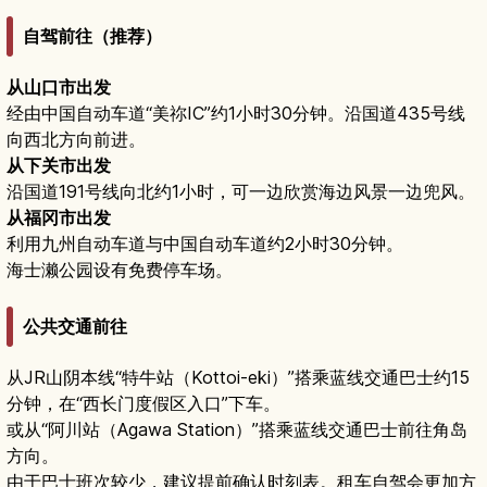
自驾前往（推荐）
从山口市出发
经由中国自动车道“美祢IC”约1小时30分钟。沿国道435号线
向西北方向前进。
从下关市出发
沿国道191号线向北约1小时，可一边欣赏海边风景一边兜风。
从福冈市出发
利用九州自动车道与中国自动车道约2小时30分钟。
海士濑公园设有免费停车场。
公共交通前往
从JR山阴本线“特牛站（Kottoi-eki）”搭乘蓝线交通巴士约15
分钟，在“西长门度假区入口”下车。
或从“阿川站（Agawa Station）”搭乘蓝线交通巴士前往角岛
方向。
由于巴士班次较少，建议提前确认时刻表。租车自驾会更加方