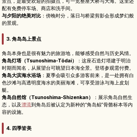
景点，是最受欢迎的拍摄点，可一览整座大桥与大海。这里还
配有免费停车场、商店和洗手间。
与夕阳的绝美对比
：傍晚时分，落日与桥梁剪影会形成梦幻般
的景观。
3. 角岛岛上景点
角岛本身也是很有魅力的旅游地，能够感受自然与历史风情。
角岛灯塔（Tsunoshima-Tōdai）
：这座石造灯塔建于明治
时期而闻名，从展望台可眺望日本海全景。登塔参观需付费。
角岛大滨海水浴场
：夏季会吸引众多游客前来，是一处拥有白
色沙滩与高透明度海水的美丽海滩，可享受游泳与海上皮划
艇。
角岛自然馆（Tsunoshima-Shizenkan）
：展示角岛自然生
态，以及
漂流
到角岛后被认定为新种的“角岛鲸”骨骼标本等内
容的设施。
4. 四季皆美