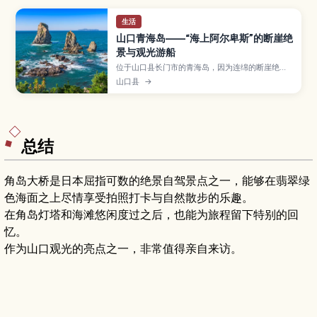
生活
山口青海岛——“海上阿尔卑斯”的断崖绝
景与观光游船
位于山口县长门市的青海岛，因为连绵的断崖绝壁
和奇岩海蚀洞，被称为“海上阿尔卑斯”。文章介绍
山口县
→
观光游船与海岸步道的精华景点、最佳观赏季节、
交通方式和游览时间，并给热爱自然与拍照的旅人
提供规划山阴地区行程的实用建议。
总结
角岛大桥是日本屈指可数的绝景自驾景点之一，能够在翡翠绿
色海面之上尽情享受拍照打卡与自然散步的乐趣。
在角岛灯塔和海滩悠闲度过之后，也能为旅程留下特别的回
忆。
作为山口观光的亮点之一，非常值得亲自来访。