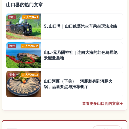
山口县的热门文章
旅行
人气No.1
SL山口号｜山口线蒸汽火车乘坐玩法攻略
旅行
人气No.2
山口·元乃隅神社｜连向大海的红色鸟居绝
景能量圣地
美食
人气No.3
山口河豚（下关）｜河豚刺身到河豚火
锅，品尝要点与推荐餐厅
查看更多山口县的文章
→