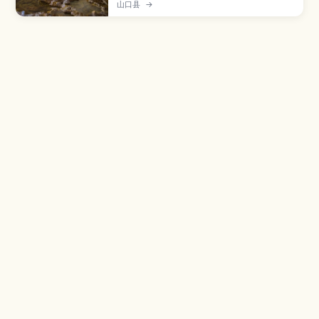
级的钟乳洞之一，全长约10公里，其中约1公里对游
山口县
→
客开放，适合轻松步行探索。文章将介绍代表性景
观如“百枚皿”和“黄金柱”、灯光营造出的梦幻空
间、四季恒定约17℃的舒适洞内环境，以及推荐游
览路线、所需时间、服装与交通建议，并提供与秋
吉台组合游玩的行程灵感。