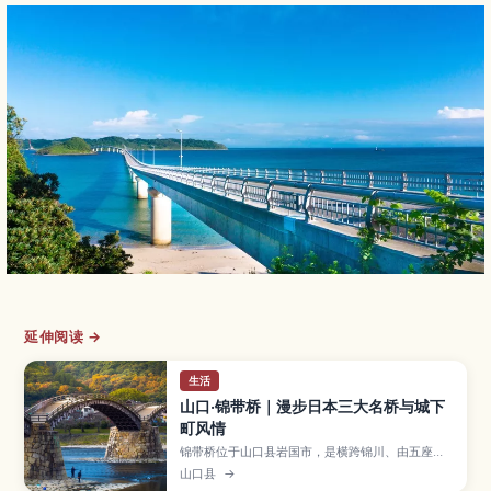
延伸阅读 →
生活
山口·锦带桥｜漫步日本三大名桥与城下
町风情
锦带桥位于山口县岩国市，是横跨锦川、由五座木
造拱桥组成、被誉为日本三大名桥之一的历史景
山口县
→
点。文章将介绍桥梁的建造故事与重建历程、春樱