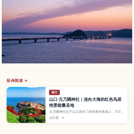
延伸阅读 →
旅行
山口·元乃隅神社｜连向大海的红色鸟居
绝景能量圣地
元乃隅神社位于山口县长门市的海岸悬崖上，123座
红色鸟居一路延伸向日本海，与蓝天碧海构成震撼
山口县
→
的绝景，被CNN评为“日本最美景点”之一。文章将
介绍神社的由来与能量圣地传说、特别的投币箱、
附近的“龙宫潮吹”景观，以及最佳参观季节、拍照