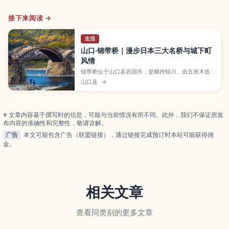
接下来阅读 →
生活
山口·锦带桥｜漫步日本三大名桥与城下町
风情
锦带桥位于山口县岩国市，是横跨锦川、由五座木造
拱桥组成、被誉为日本三大名桥之一的历史景点。文
山口县
→
章将介绍桥梁的建造故事与重建历程、春樱秋枫等四
季风光、夜间点灯活动，以及岩国城、吉香公园等周
边景点和交通方式，适合想悠闲散步感受城下町氛围
的旅人。
※ 文章内容基于撰写时的信息，可能与当前情况有所不同。此外，我们不保证所发
布内容的准确性和完整性，敬请谅解。
广告
本文可能包含广告（联盟链接），通过链接完成预订时本站可能获得佣
金。
相关文章
查看同类别的更多文章