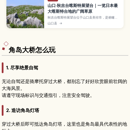
山口·秋吉台喀斯特展望台｜一览日本最
大喀斯特台地的广阔草原
秋吉台喀斯特展望台位于山口县美祢市，是俯瞰日
本最大喀斯特台地的绝佳观景点，一望无际的草原
山口县
→
与白色石灰岩构成壮阔景色。文章将介绍四季不同
的风光、散步与徒步路线、适合观星的夜景、与秋
芳洞组合游玩的方式，以及自驾和公共交通的交通
情报，推荐给热爱自然与地质景观的旅人。
角岛大桥怎么玩
1. 尽享绝景自驾
无论自驾还是骑摩托穿过大桥，都别忘了好好欣赏眼前壮阔的
大海风景。
请遵守现场标识与交通指引，注意安全驾驶。
2. 造访角岛灯塔
穿过大桥后即可抵达角岛灯塔，这里也是角岛最具代表性的地