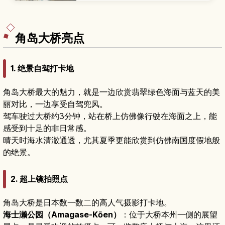
秋枫等四季风光、夜间点灯活动，以及岩国城、吉
香公园等周边景点和交通方式，适合想悠闲散步感
受城下町氛围的旅人。
角岛大桥亮点
1. 绝景自驾打卡地
角岛大桥最大的魅力，就是一边欣赏翡翠绿色海面与蓝天的美
丽对比，一边享受自驾兜风。
驾车驶过大桥约3分钟，站在桥上仿佛像行驶在海面之上，能
感受到十足的非日常感。
晴天时海水清澈通透，尤其夏季更能欣赏到仿佛南国度假地般
的绝景。
2. 超上镜拍照点
角岛大桥是日本数一数二的高人气摄影打卡地。
海士濑公园（Amagase-Kōen）
：位于大桥本州一侧的展望