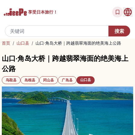
享受
日本旅行！
首页
/
山口县
/
山口·角岛大桥｜跨越翡翠海面的绝美海上公路
山口·角岛大桥｜跨越翡翠海面的绝美海上
公路
山口县
鸟取县
岛根县
冈山县
广岛县