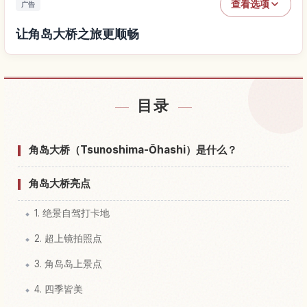
查看选项
广告
让角岛大桥之旅更顺畅
查找角岛大桥附近的酒店
↗
目录
查找角岛大桥的体验
↗
角岛大桥（Tsunoshima-Ōhashi）是什么？
角岛大桥亮点
1. 绝景自驾打卡地
2. 超上镜拍照点
3. 角岛岛上景点
4. 四季皆美