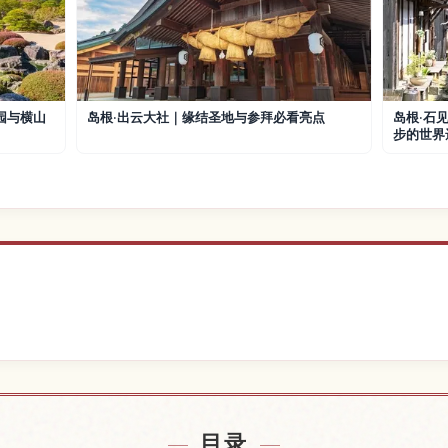
园与横山
岛根·出云大社｜缘结圣地与参拜必看亮点
岛根·石
步的世界
近的酒店
查找殿
↗
目录