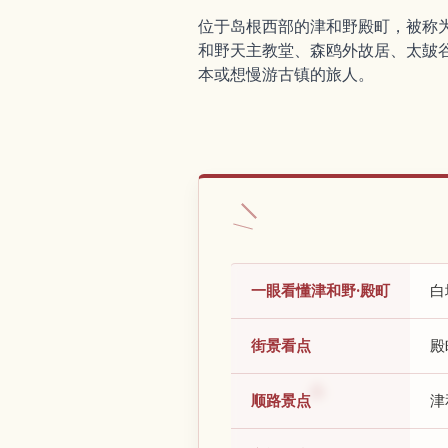
位于岛根西部的津和野殿町，被称
和野天主教堂、森鸥外故居、太皷
本或想慢游古镇的旅人。
一眼看懂津和野·殿町
白
街景看点
殿
顺路景点
津