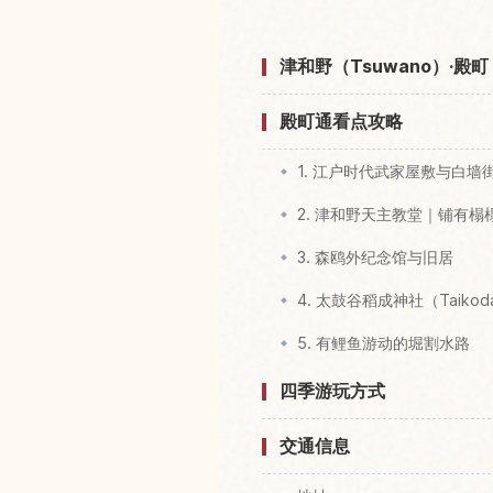
津和野（Tsuwano）·殿
殿町通看点攻略
1. 江户时代武家屋敷与白墙
2. 津和野天主教堂｜铺有
3. 森鸥外纪念馆与旧居
4. 太鼓谷稻成神社（Taikoda
5. 有鲤鱼游动的堀割水路
四季游玩方式
交通信息