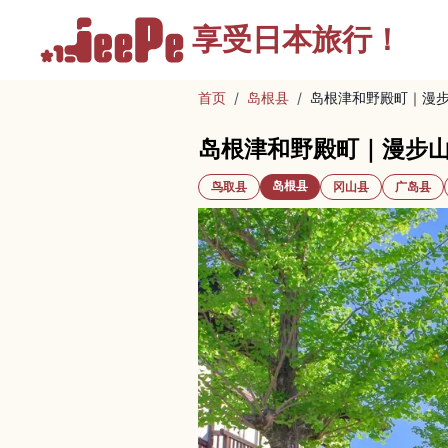
享受
日本旅行！
首页
/
岛根县
/
岛根津和野殿町｜漫步
岛根津和野殿町｜漫步山
岛根县
鸟取县
冈山县
广岛县