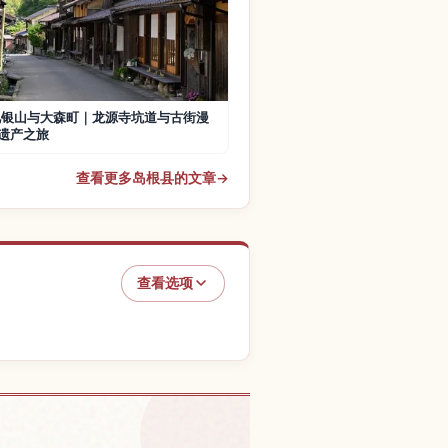
见银山与大森町｜龙源寺坑道与古街漫
遗产之旅
查看更多岛根县的文章
→
查看选项
町的体验
↗