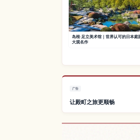
岛根·足立美术馆｜世界认可的日本庭
大观名作
广告
让殿町之旅更顺畅
查找殿町附