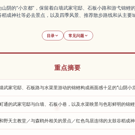
为山阴的“小京都”，保留着白墙武家宅邸、石板小路和游弋锦鲤
谷稻成神社等必去景点，以及四季风景、推荐散步路线和从主要
目录
常见问题
重点摘要
墙武家宅邸、石板路与水渠里游动的锦鲤构成画面感十足的“山阴小
町通的武家宅邸与白墙、石板小巷，以及水渠映景与色彩鲜明的锦鲤
和野天主教堂／与森鸥外相关的景点／红色鸟居连绵的太鼓谷稻成神