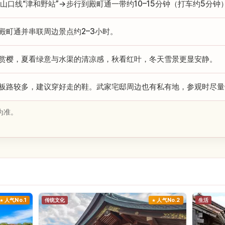
R山口线“津和野站”→步行到殿町通一带约10–15分钟（打车约5分钟
殿町通并串联周边景点约2–3小时。
赏樱，夏看绿意与水渠的清凉感，秋看红叶，冬天雪景更显安静。
板路较多，建议穿好走的鞋。武家宅邸周边也有私有地，参观时尽量
为准。
人气No.1
传统文化
人气No.2
生活