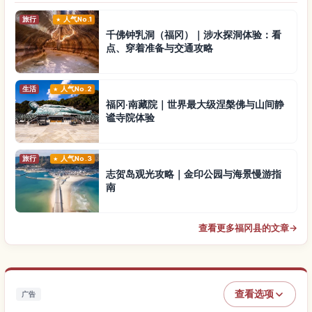
旅行
人气No.1
千佛钟乳洞（福冈）｜涉水探洞体验：看
点、穿着准备与交通攻略
生活
人气No.2
福冈·南藏院｜世界最大级涅槃佛与山间静
谧寺院体验
旅行
人气No.3
志贺岛观光攻略｜金印公园与海景慢游指
南
查看更多福冈县的文章
→
查看选项
广告