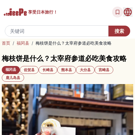
享受
日本旅行！
首页
/
福冈县
/
梅枝饼是什么？太宰府参道必吃美食攻略
梅枝饼是什么？太宰府参道必吃美食攻略
福冈县
佐贺县
长崎县
熊本县
大分县
宫崎县
鹿儿岛县