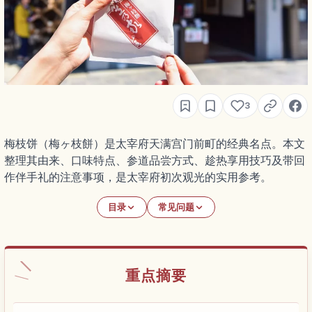
3
梅枝饼（梅ヶ枝餅）是太宰府天满宫门前町的经典名点。本文
整理其由来、口味特点、参道品尝方式、趁热享用技巧及带回
作伴手礼的注意事项，是太宰府初次观光的实用参考。
目录
常见问题
重点摘要