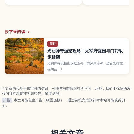
接下来阅读 →
旅行
光明禅寺游览攻略｜太宰府庭园与门前散
步指南
光明禅寺以枯山水庭园与门前风景著称，适合安排在
太宰府散步途中顺访。本文也提醒你出发前先确认最
福冈县
→
新参观信息。
※ 文章内容基于撰写时的信息，可能与当前情况有所不同。此外，我们不保证所发
布内容的准确性和完整性，敬请谅解。
广告
本文可能包含广告（联盟链接），通过链接完成预订时本站可能获得佣
金。
相关文章