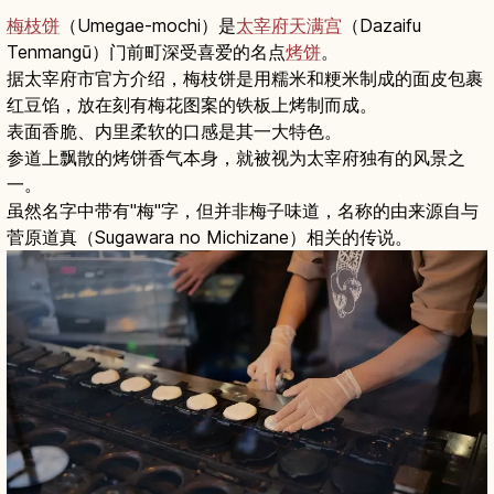
梅枝饼
（Umegae-mochi）是
太宰府天满宫
（Dazaifu
Tenmangū）门前町深受喜爱的名点
烤饼
。
据太宰府市官方介绍，梅枝饼是用糯米和粳米制成的面皮包裹
红豆馅，放在刻有梅花图案的铁板上烤制而成。
表面香脆、内里柔软的口感是其一大特色。
参道上飘散的烤饼香气本身，就被视为太宰府独有的风景之
一。
虽然名字中带有"梅"字，但并非梅子味道，名称的由来源自与
菅原道真（Sugawara no Michizane）相关的传说。