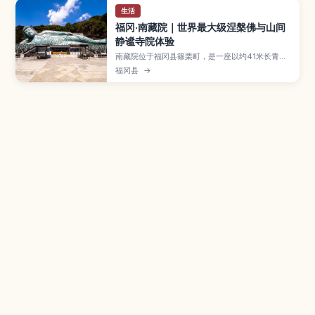
生活
福冈·南藏院｜世界最大级涅槃佛与山间
静谧寺院体验
南藏院位于福冈县篠栗町，是一座以约41米长青铜
涅槃佛像闻名的佛教寺院，同时也是巡礼路线上的
福冈县
→
重要一站。本文介绍涅槃佛与境内七福神石像等看
点、穿梭山林步道时可欣赏的四季景色、参拜礼仪
与御朱印信息，以及从博多、天神出发的交通方
式，适合想在大自然中静心漫步的旅人。