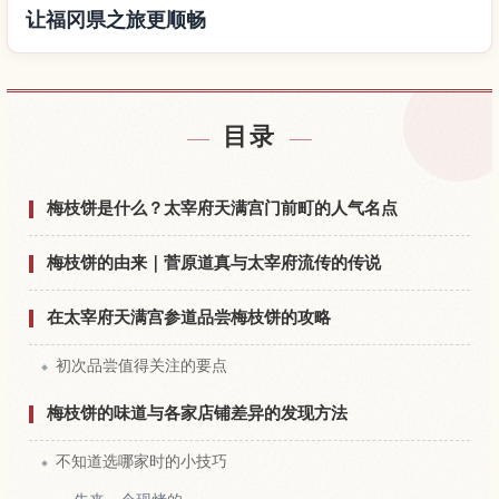
让福冈県之旅更顺畅
查找福冈県附近的酒店
↗
目录
查找福冈県的体验
↗
梅枝饼是什么？太宰府天满宫门前町的人气名点
梅枝饼的由来｜菅原道真与太宰府流传的传说
在太宰府天满宫参道品尝梅枝饼的攻略
初次品尝值得关注的要点
梅枝饼的味道与各家店铺差异的发现方法
不知道选哪家时的小技巧