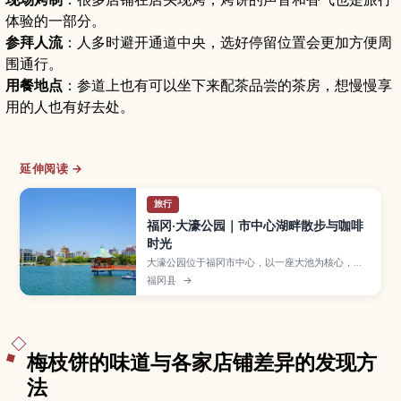
体验的一部分。
参拜人流
：人多时避开通道中央，选好停留位置会更加方便周
围通行。
用餐地点
：参道上也有可以坐下来配茶品尝的茶房，想慢慢享
用的人也有好去处。
延伸阅读 →
旅行
福冈·大濠公园｜市中心湖畔散步与咖啡
时光
大濠公园位于福冈市中心，以一座大池为核心，是
当地居民与游客都喜爱的城市绿洲。文章将介绍环
福冈县
→
湖步道与慢跑路线、脚踏船等水上活动、园内的福
冈市美术馆和湖畔咖啡馆、春樱秋枫等四季风景，
以及地铁等交通方式与推荐游玩时间，适合安排半
日轻松散步行程。
梅枝饼的味道与各家店铺差异的发现方
法