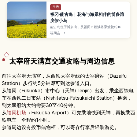
生活
福冈·能古岛｜花海与海景相伴的博多湾
度假小岛
能古岛位于博多湾，从福冈市姪浜搭乘渡轮约10分
钟即可抵达，岛上以季节花海与悠闲海景闻名。文
福冈县
→
章介绍能古岛花园的油菜花、向日葵、波斯菊等花
田，适合看夕阳的海岸散步路线、咖啡馆与在地美
食、单车环岛、烧烤与露营资讯，以及渡轮时间与
交通方式，帮助你规划轻松的一日离岛之旅。
太宰府天满宫交通攻略与周边信息
前往太宰府天满宫，从西铁太宰府线的太宰府站（Dazaifu
Station）步行约5分钟即可到达参道入口。
从福冈（Fukuoka）市中心（天神/Tenjin）出发，乘坐西铁电
车在西铁二日市站（Nishitetsu-Futsukaichi Station）换乘，
到太宰府站大约需要30至40分钟。
从
福冈机场
（Fukuoka Airport）可先乘地铁到天神，再换乘西
铁电车，全程约1小时。
参道周边设有投币储物柜，可以寄存行李后轻装游览。