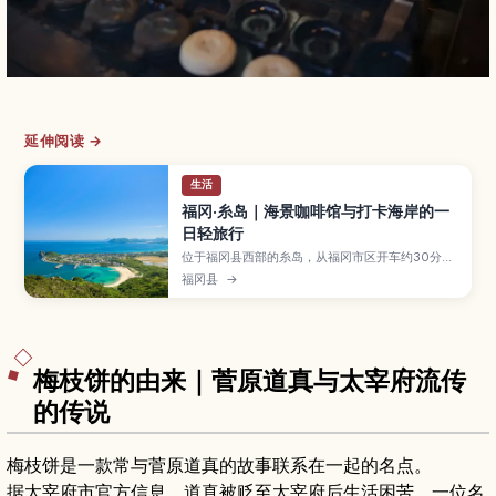
延伸阅读 →
生活
福冈·糸岛｜海景咖啡馆与打卡海岸的一
日轻旅行
位于福冈县西部的糸岛，从福冈市区开车约30分钟
即可抵达，是融合海岸风光与乡野景色的人气郊游
福冈县
→
目的地。本文介绍夫妇岩与白色鸟居等适合打卡的
海边景点、临海咖啡馆与面包店路线、牡蛎小屋与
在地蔬菜等美食情报，以及自驾与大众交通的前往
方式和推荐行程，方便安排从福冈出发的一日或周
末小旅行。
梅枝饼的由来｜菅原道真与太宰府流传
的传说
梅枝饼是一款常与菅原道真的故事联系在一起的名点。
据太宰府市官方信息，道真被贬至太宰府后生活困苦，一位名