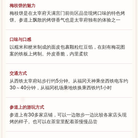
梅枝饼的魅力
梅枝饼是在太宰府天满宫门前街区品尝现烤口味的特色烤
饼。参道上飘散的烤饼香气也是太宰府独有的体验之一
口味与口感
以糯米和粳米制成的面皮包裹颗粒红豆馅，在刻有梅花图
案的铁板上烤制。外皮香脆，内里柔软
交通方式
从西铁太宰府站步行约5分钟。从福冈天神乘坐西铁电车约
30～40分钟，从福冈机场乘地铁换乘西铁约1小时
参道上的游玩方式
参道上有30多家店铺，可以一边散步一边比较各家店头现
烤的样子。也可以在茶室里配着茶慢慢品尝