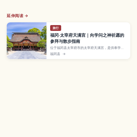
延伸阅读 →
旅行
福冈·太宰府天满宫｜向学问之神祈愿的
参拜与散步指南
位于福冈县太宰府市的太宰府天满宫，是供奉学问
之神菅原道真的代表性天满宫，每逢考试季更是人
福冈县
→
潮不断。本文介绍在本殿参拜与祈愿的方法、常见
御守与御朱印、从梅花、新绿到红叶的四季风景，
以及参道上必吃的梅枝饼和周边文化设施，并整理
从博多出发的交通方式与停留时间建议，适合学生
族与亲子旅客进行半日或一日小旅行。