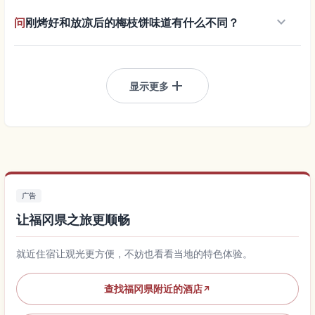
keyboard_arrow_down
问
刚烤好和放凉后的梅枝饼味道有什么不同？
add
显示更多
广告
让福冈県之旅更顺畅
就近住宿让观光更方便，不妨也看看当地的特色体验。
查找福冈県附近的酒店
↗