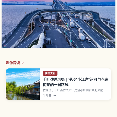
延伸阅读 →
传统文化
千叶佐原老街｜漫步“小江户”运河与仓造
街景的一日路线
佐原位于千叶县香取市，是沿小野川发展起来的历
史老街，被称为“小江户”，保留了成排的仓造建筑
千叶县
→
与古老商家。本文将介绍运河游船、伊能忠敬旧宅
与博物馆等必看景点，推荐适合散步的路线与拍照
点、当地甜品与和风咖啡馆，以及从成田机场与东
京出发的交通方式，帮助你规划轻松的一日小旅
行。