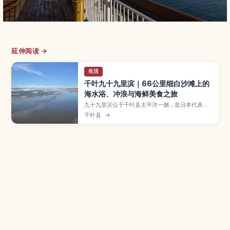
延伸阅读 →
生活
千叶九十九里滨｜66公里细白沙滩上的
海水浴、冲浪与海鲜美食之旅
九十九里滨位于千叶县太平洋一侧，是日本代表性
的长滩之一，约66公里长的宽阔沙滩和开阔海景让
千叶县
→
人印象深刻。本文将介绍适合海水浴与冲浪的区
域、传统地引网体验、自行车路线与沿途景色，以
及周边可品尝的新鲜海鲜料理。并整理最佳旅行季
节、从东京乘电车或自驾前往的方式与亲子旅客需
注意的事项，让你轻松规划一日海边度假。