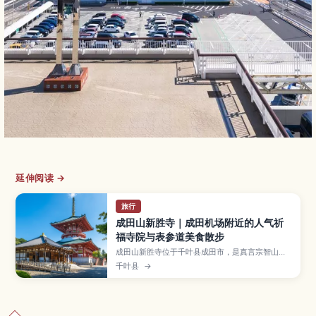
延伸阅读 →
旅行
成田山新胜寺｜成田机场附近的人气祈
福寺院与表参道美食散步
成田山新胜寺位于千叶县成田市，是真言宗智山派
的大本山之一，拥有一千年以上历史，以祈求交通
千叶县
→
安全、事业顺利、家庭平安等御利益而闻名，距离
成田机场也很近。本文将介绍大本堂、三重塔、成
田山公园、和平大塔等必看景点，讲解护摩祈祷与
抹茶体验的参加方式，并推荐表参道上的鳗鱼饭与
伴手礼店铺以及电车与巴士的交通资讯，适合转机