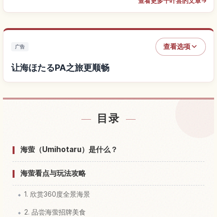
查看更多千叶县的文章
→
查看选项
广告
让海ほたるPA之旅更顺畅
查找海ほたるPA附近的酒店
↗
目录
查找海ほたるPA的体验
↗
海萤（Umihotaru）是什么？
海萤看点与玩法攻略
1. 欣赏360度全景海景
2. 品尝海萤招牌美食