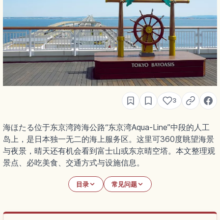
3
海ほたる位于东京湾跨海公路“东京湾Aqua-Line”中段的人工
岛上，是日本独一无二的海上服务区。这里可360度眺望海景
与夜景，晴天还有机会看到富士山或东京晴空塔。本文整理观
景点、必吃美食、交通方式与设施信息。
目录
常见问题