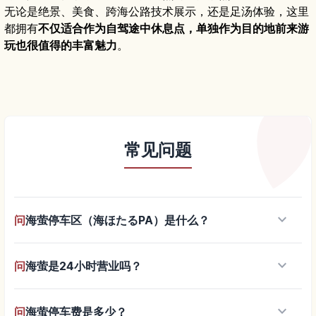
无论是绝景、美食、跨海公路技术展示，还是足汤体验，这里
都拥有
不仅适合作为自驾途中休息点，单独作为目的地前来游
玩也很值得的丰富魅力
。
常见问题
keyboard_arrow_down
问
海萤停车区（海ほたるPA）是什么？
keyboard_arrow_down
问
海萤是24小时营业吗？
keyboard_arrow_down
问
海萤停车费是多少？