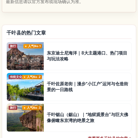
最新信息请以官方发布或现场确认为准。
千叶县的热门文章
旅行
人气No.1
东京迪士尼海洋｜8大主题港口、热门项目
与玩法攻略
传统文化
人气No.2
千叶佐原老街｜漫步“小江户”运河与仓造街
景的一日路线
旅行
人气No.3
千叶锯山（鋸山）｜“地狱观景台”与巨大佛
像俯瞰东京湾的绝景之旅