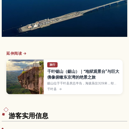
延伸阅读 →
旅行
千叶锯山（鋸山）｜“地狱观景台”与巨大
佛像俯瞰东京湾的绝景之旅
鋸山位于千叶县房总半岛，海拔虽仅329米，却因
锯齿状的采石绝壁、“地狱のぞき”观景台以及日本
千叶县
→
寺内巨大的佛像与百尺观音而备受瞩目。本文将介
绍主要观景点与步道、缆车与健行路线的搭配方
式、推荐的服装与所需时间，以及从东京和金谷港
前往的交通方式，让你在一日行程中同时享受海岸
风光与寺院巡礼。
游客实用信息