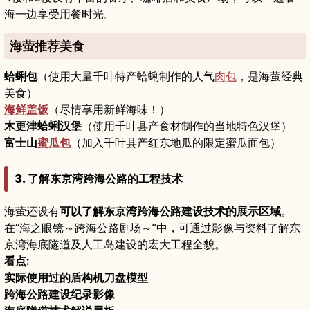
海一边享受用餐时光。
海萤推荐美食
蛤蜊包
（使用大量千叶特产蛤蜊制作的人气
肉包
，是海萤经典
美食）
海鲜盖饭
（尽情享用新鲜海味！）
木更津蛤蜊汉堡
（使用千叶县产食材制作的当地特色汉堡）
富士山
蜜瓜包
（加入千叶县产红东地瓜的限定蜜瓜面包）
3. 了解东京湾跨海公路的工程技术
海萤还设有
可以了解东京湾跨海公路建设技术的展示区域
。
在“海之眼镜～跨海公路剧场～”中，可通过影像与资料了解东
京湾海底隧道及人工岛建设的宏大工程全貌。
看点:
实际使用过的盾构机刀盘模型
跨海公路建设纪录影像