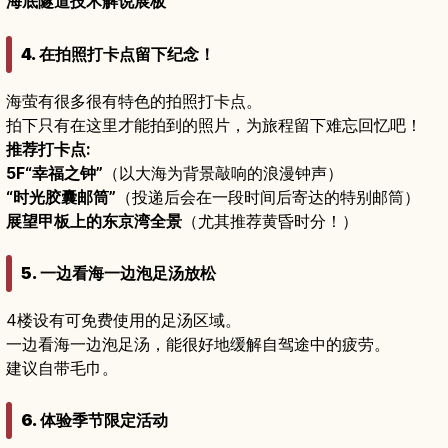
海底隧道技术解说展板
4. 在拍照打卡点留下纪念！
海萤有很多很有特色的拍照打卡点。
拍下只有在这里才能拍到的照片，为旅程留下难忘回忆吧！
推荐打卡点:
5F“幸福之钟”
（以大海为背景敲响的浪漫钟声）
“时光胶囊邮筒”
（投递后会在一段时间后寄达的特别邮筒）
展望甲板上的东京湾全景
（尤其推荐黄昏时分！）
5. 一边看海一边泡足汤放松
4楼设有可免费使用的足汤区域。
一边看海一边泡足汤，能很好地缓解自驾途中的疲劳。
建议自带毛巾。
6. 体验季节限定活动