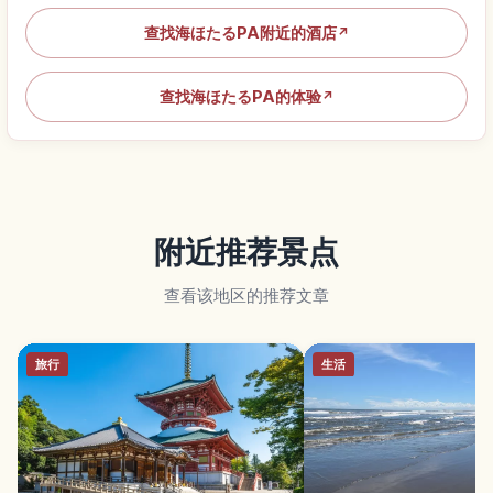
查找海ほたるPA附近的酒店
↗
查找海ほたるPA的体验
↗
附近推荐景点
查看该地区的推荐文章
旅行
生活