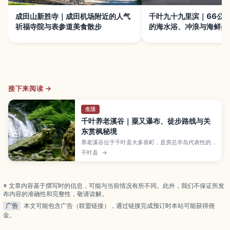
成田山新胜寺｜成田机场附近的人气
千叶九十九里滨｜66公
祈福寺院与表参道美食散步
的海水浴、冲浪与海鲜美
接下来阅读 →
生活
千叶养老溪谷｜粟又瀑布、徒步路线与关
东赏枫秘境
养老溪谷位于千叶县大多喜町，是房总半岛代表性的
溪谷景胜地，沿河步道与瀑布巡游很受欢迎。粟又瀑
千叶县
→
布气势十足，春季新绿与秋季红叶更是亮点，还可顺
道泡养老溪谷温泉。本文整理推荐路线、所需时间、
交通及周边美食。
※ 文章内容基于撰写时的信息，可能与当前情况有所不同。此外，我们不保证所发
布内容的准确性和完整性，敬请谅解。
广告
本文可能包含广告（联盟链接），通过链接完成预订时本站可能获得佣
金。