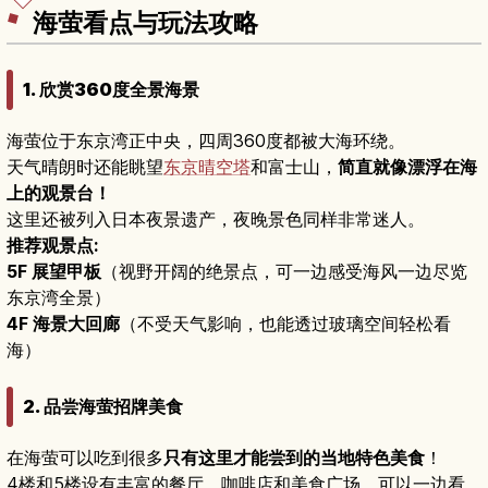
空档或成田机场周边半日游。
海萤看点与玩法攻略
1. 欣赏360度全景海景
海萤位于东京湾正中央，四周360度都被大海环绕。
天气晴朗时还能眺望
东京晴空塔
和富士山，
简直就像漂浮在海
上的观景台！
这里还被列入日本夜景遗产，夜晚景色同样非常迷人。
推荐观景点:
5F 展望甲板
（视野开阔的绝景点，可一边感受海风一边尽览
东京湾全景）
4F 海景大回廊
（不受天气影响，也能透过玻璃空间轻松看
海）
2. 品尝海萤招牌美食
在海萤可以吃到很多
只有这里才能尝到的当地特色美食
！
4楼和5楼设有丰富的餐厅、咖啡店和美食广场，可以一边看