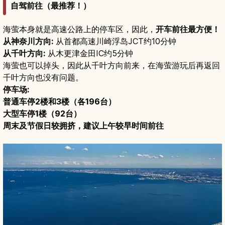
自驾前往（最推荐！）
海萤本身就是高速公路上的停车区，因此，
开车前往最方便！
从神奈川方向:
从首都高速川崎浮岛JCT约10分钟
从千叶方向:
从木更津金田IC约5分钟
海萤也可以掉头，因此从千叶方向前来，在海萤游玩后再返回
千叶方向也没有问题。
停车场:
普通车停2楼和3楼（各196台）
大型车停1楼（92台）
周末及节假日较拥挤，建议上午较早时间前往