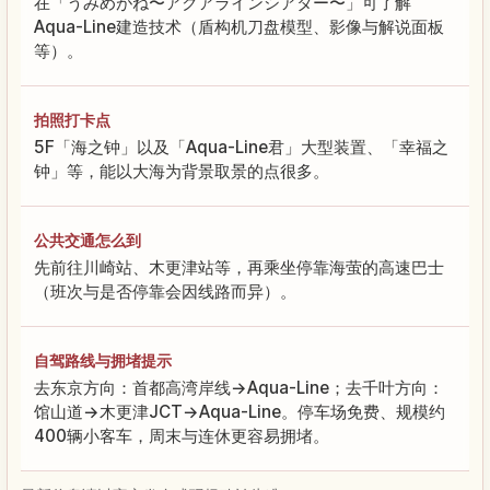
在「うみめがね〜アクアラインシアター〜」可了解
Aqua-Line建造技术（盾构机刀盘模型、影像与解说面板
等）。
拍照打卡点
5F「海之钟」以及「Aqua-Line君」大型装置、「幸福之
钟」等，能以大海为背景取景的点很多。
公共交通怎么到
先前往川崎站、木更津站等，再乘坐停靠海萤的高速巴士
（班次与是否停靠会因线路而异）。
自驾路线与拥堵提示
去东京方向：首都高湾岸线→Aqua-Line；去千叶方向：
馆山道→木更津JCT→Aqua-Line。停车场免费、规模约
400辆小客车，周末与连休更容易拥堵。