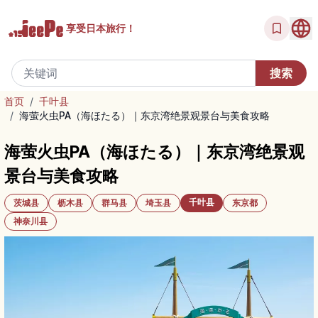
享受
日本旅行！
首页
/
千叶县
/
海萤火虫PA（海ほたる）｜东京湾绝景观景台与美食攻略
海萤火虫PA（海ほたる）｜东京湾绝景观
景台与美食攻略
千叶县
茨城县
枥木县
群马县
埼玉县
东京都
神奈川县