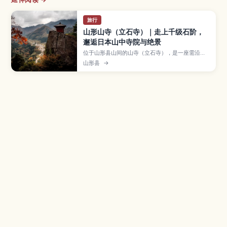
旅行
山形山寺（立石寺）｜走上千级石阶，
邂逅日本山中寺院与绝景
位于山形县山间的山寺（立石寺），是一座需沿约
一千级石阶而上的佛教古寺，从山腰眺望可将山形
山形县
→
市景色尽收眼底。本文将介绍寺院的历史与松尾芭
蕉的渊源、五大堂等观景点与参道的亮点、最佳赏
枫赏雪季节、攀登所需时间以及从山形、仙台前往
的交通与鞋服建议，适合喜爱徒步与日本文化的旅
客。