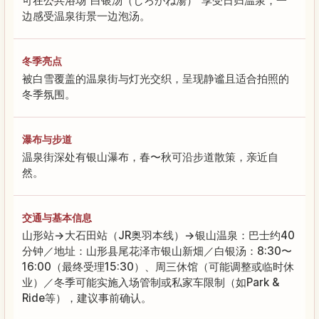
可在公共浴场“白银汤（しろがね湯）”享受日归温泉，一
边感受温泉街景一边泡汤。
冬季亮点
被白雪覆盖的温泉街与灯光交织，呈现静谧且适合拍照的
冬季氛围。
瀑布与步道
温泉街深处有银山瀑布，春〜秋可沿步道散策，亲近自
然。
交通与基本信息
山形站→大石田站（JR奥羽本线）→银山温泉：巴士约40
分钟／地址：山形县尾花泽市银山新畑／白银汤：8:30〜
16:00（最终受理15:30）、周三休馆（可能调整或临时休
业）／冬季可能实施入场管制或私家车限制（如Park &
Ride等），建议事前确认。