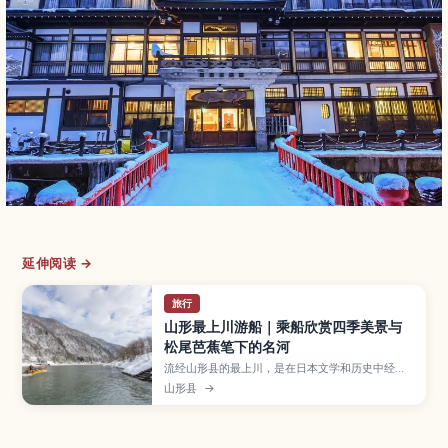
延伸阅读 →
旅行
山形最上川游船｜乘船欣赏四季美景与
松尾芭蕉笔下的名河
流经山形县的最上川，是在日本文学和历史中经常
出现的著名河流，而“最上川游船”则让旅客能轻松
山形县
→
顺流而下，欣赏两岸随四季变化的风景。本文介绍
春季樱花、夏季新绿、秋季红叶与冬季雪景的不同
魅力，冬天搭乘被炉船的体验、与松尾芭蕉的渊
源、航程时间与票价，以及从山形市、新庄等地前