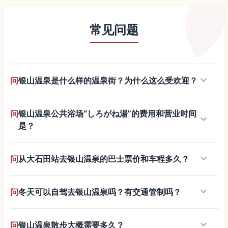
常见问题
keyboard_arrow_down
问
银山温泉是什么样的温泉街？为什么这么受欢迎？
问
银山温泉公共浴场“しろがね湯”的费用和营业时间
keyboard_arrow_down
是？
keyboard_arrow_down
问
从大石田站去银山温泉的巴士票价和车程多久？
keyboard_arrow_down
问
冬天可以自驾去银山温泉吗？有交通管制吗？
keyboard_arrow_down
问
银山温泉散步大概需要多久？