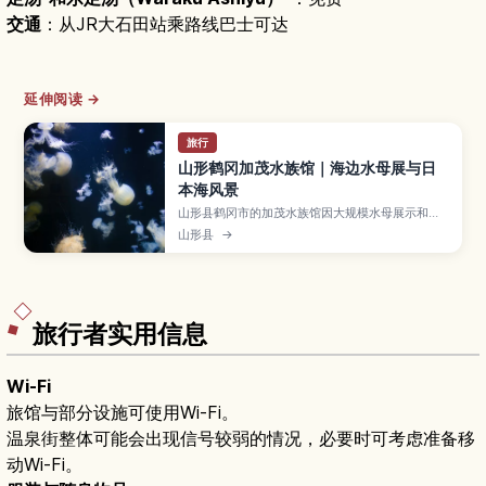
交通
：从JR大石田站乘路线巴士可达
延伸阅读 →
旅行
山形鹤冈加茂水族馆｜海边水母展与日
本海风景
山形县鹤冈市的加茂水族馆因大规模水母展示和面
向日本海的绝佳景色而闻名。本文介绍必看的水母
山形县
→
水槽和表演、馆内餐厅与纪念品店、推荐参观路
线，以及门票、开放时间和从鹤冈市区前往的交通
方式，帮助首次到访的旅人轻松安排行程。
旅行者实用信息
Wi-Fi
旅馆与部分设施可使用Wi-Fi。
温泉街整体可能会出现信号较弱的情况，必要时可考虑准备移
动Wi-Fi。