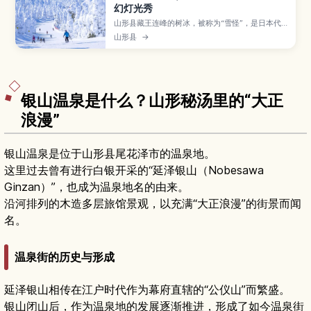
幻灯光秀
山形县藏王连峰的树冰，被称为“雪怪”，是日本代
表性的冬季绝景之一。本文介绍树冰形成的特点、
山形县
→
白天乘坐缆车俯瞰一整片雪怪景观、夜间灯光秀、
可结合滑雪的玩法，以及从山形和仙台出发的交通
方式与防寒要点，帮助你安排一次难忘的日本雪景
之旅。
银山温泉是什么？山形秘汤里的“大正
浪漫”
银山温泉是位于山形县尾花泽市的温泉地。
这里过去曾有进行白银开采的“延泽银山（Nobesawa
Ginzan）”，也成为温泉地名的由来。
沿河排列的木造多层旅馆景观，以充满“大正浪漫”的街景而闻
名。
温泉街的历史与形成
延泽银山相传在江户时代作为幕府直辖的“公仪山”而繁盛。
银山闭山后，作为温泉地的发展逐渐推进，形成了如今温泉街