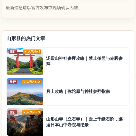
最新信息请以官方发布或现场确认为准。
山形县的热门文章
旅行
人气No.1
汤殿山神社参拜攻略｜禁止拍照与赤脚参
拜
旅行
人气No.2
月山攻略｜弥陀原与神社参拜指南
旅行
人气No.3
山形山寺（立石寺）｜走上千级石阶，邂
逅日本山中寺院与绝景