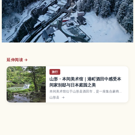
延伸阅读 →
旅行
山形・本间美术馆｜港町酒田中感受本
间家别邸与日本庭园之美
本间美术馆位于山形县酒田市，是一座集合豪商本
间家旧别邸“清远阁”、枯山水庭园与近现代日本绘
山形县
→
画、工艺收藏的美术馆，同时也展现了港町酒田的
历史氛围。文章介绍馆内值得一看的展品与建筑细
节、漫步日式庭园的方式与四季景色、可搭配造访
的山居仓库等周边景点，以及开放时间、票价与交
通资讯，适合喜爱美术与散步的旅人。