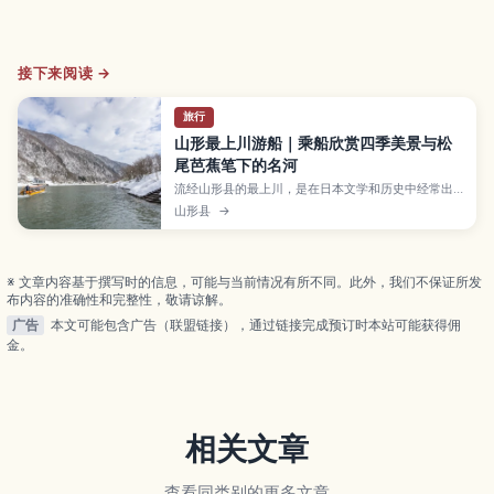
接下来阅读 →
旅行
山形最上川游船｜乘船欣赏四季美景与松
尾芭蕉笔下的名河
流经山形县的最上川，是在日本文学和历史中经常出
现的著名河流，而“最上川游船”则让旅客能轻松顺流
山形县
→
而下，欣赏两岸随四季变化的风景。本文介绍春季樱
花、夏季新绿、秋季红叶与冬季雪景的不同魅力，冬
天搭乘被炉船的体验、与松尾芭蕉的渊源、航程时间
与票价，以及从山形市、新庄等地前往乘船处的交通
※ 文章内容基于撰写时的信息，可能与当前情况有所不同。此外，我们不保证所发
与预约要点。
布内容的准确性和完整性，敬请谅解。
广告
本文可能包含广告（联盟链接），通过链接完成预订时本站可能获得佣
金。
相关文章
查看同类别的更多文章