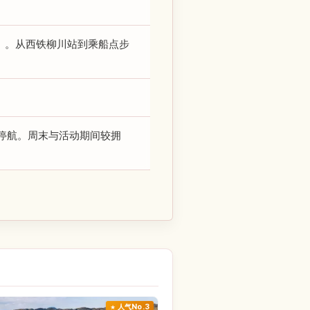
）。从西铁柳川站到乘船点步
停航。周末与活动期间较拥
人气No.3