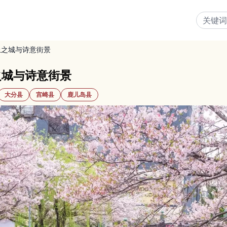
上之城与诗意街景
之城与诗意街景
大分县
宫崎县
鹿儿岛县