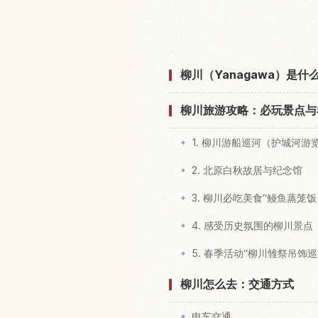
查找柳川川下り観
柳川（Yanagawa）是
柳川旅游攻略：必玩景点与
1. 柳川游船巡河（护城河游
2. 北原白秋故居与纪念馆
3. 柳川必吃美食“鳗鱼蒸笼饭（Una
4. 感受历史氛围的柳川景点
5. 春季活动“柳川雏祭吊饰巡
柳川怎么去：交通方式
电车交通