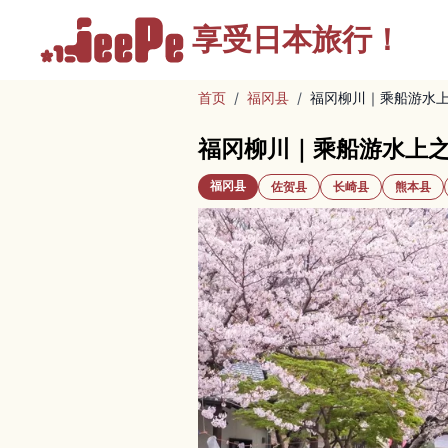
享受
日本旅行！
首页
/
福冈县
/
福冈柳川｜乘船游水
福冈柳川｜乘船游水上
福冈县
佐贺县
长崎县
熊本县