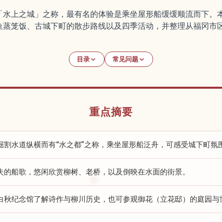
「水上之城」之称，最有名的体验是乘坐屋形船缓缓顺流而下。
鱼蒸笼饭、古城下町的散步路线以及四季活动，并整理从福冈市
目录
常见问题
重点摘要
堀割水道纵横而有“水之都”之称，乘坐屋形船泛舟，可感受城下町氛
夫的船歌，悠闲欣赏柳树、老桥，以及倒映在水面的街景。
白秋纪念馆了解诗作与柳川历史，也可参观御花（立花邸）的庭园与