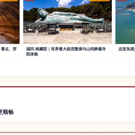
：看点、穿
福冈·南藏院｜世界最大级涅槃佛与山间静谧寺
志贺岛观
院体验
更顺畅