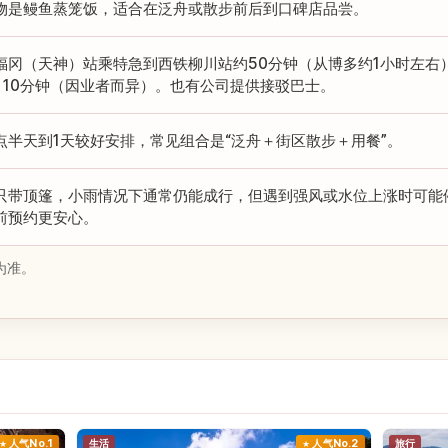
物是鳗鱼蒸笼饭，适合在泛舟或散步前后到口碑店品尝。
福冈（天神）站乘特急到西铁柳川站约50分钟（从博多约1小时左右
～10分钟（因业者而异）。也有公司提供接驳巴士。
点半天到1天较好安排，常见组合是“泛舟＋街区散步＋用餐”。
只带顶篷，小雨情况下通常仍能成行，但遇到强风或水位上涨时可能
前预约更安心。
为准。
人气No.1
生活
人气No.2
旅行