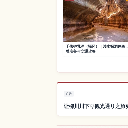
千佛钟乳洞（福冈）｜涉水探洞体验
着准备与交通攻略
广告
让柳川川下り観光通り之旅