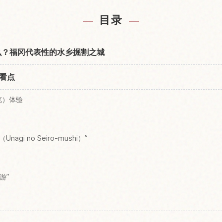
光通り附近的酒店
查找柳川川下り
↗
目录
什么？福冈代表性的水乡掘割之城
看点
览）体验
gi no Seiro-mushi）”
游”