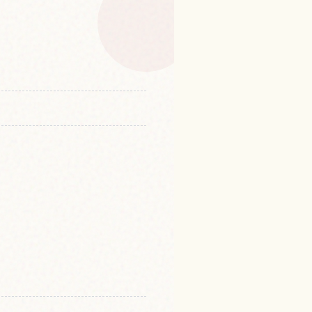
観光通り的体验
↗