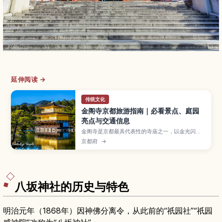
延伸阅读 →
传统文化
金阁寺京都旅游指南｜必看景点、庭园
亮点与交通信息
金阁寺是京都最具代表性的寺庙之一，以金光闪耀
的三层楼阁和倒映在池水中的景色闻名。本文将为
京都府
→
你介绍金阁寺的必看亮点、四季庭园风景、参观小
贴士、开放时间与交通方式，以及适合初次来日本
或喜爱美景旅人的周边景点。
八坂神社的历史与特色
明治元年（1868年）因神佛分离令，从此前的“祇园社”“祇园