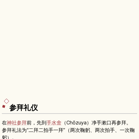
参拜礼仪
在
神社参拜
前，先到
手水舍
（Chōzuya）净手漱口再参拜。
参拜礼法为“二拜二拍手一拜”（两次鞠躬、两次拍手、一次鞠
躬）。