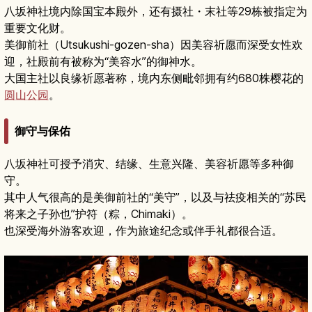
八坂神社境内除国宝本殿外，还有摄社・末社等29栋被指定为
重要文化财。
美御前社（Utsukushi-gozen-sha）因美容祈愿而深受女性欢
迎，社殿前有被称为“美容水”的御神水。
大国主社以良缘祈愿著称，境内东侧毗邻拥有约680株樱花的
圆山公园
。
御守与保佑
八坂神社可授予消灾、结缘、生意兴隆、美容祈愿等多种御
守。
其中人气很高的是美御前社的“美守”，以及与祛疫相关的“苏民
将来之子孙也”护符（粽，Chimaki）。
也深受海外游客欢迎，作为旅途纪念或伴手礼都很合适。