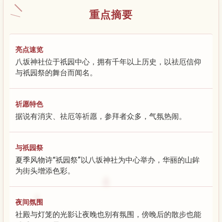
重点摘要
亮点速览
八坂神社位于祇园中心，拥有千年以上历史，以祛厄信仰
与祇园祭的舞台而闻名。
祈愿特色
据说有消灾、祛厄等祈愿，参拜者众多，气氛热闹。
与祇园祭
夏季风物诗“祇园祭”以八坂神社为中心举办，华丽的山鉾
为街头增添色彩。
夜间氛围
社殿与灯笼的光影让夜晚也别有氛围，傍晚后的散步也能