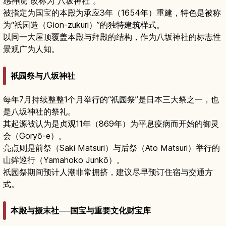
感神院”改称为“八坂神社”。
被指定为国宝的本殿为承应3年（1654年）重建，特色是被称
为“祇园造（Gion-zukuri）”的独特建筑样式。
以同一大屋顶覆盖本殿与拜殿的结构，作为八坂神社的标志性
景观广为人知。
祇园祭与八坂神社
每年7月持续整整1个月举行的“祇园祭”是日本三大祭之一，也
是八坂神社的祭礼。
其起源被认为是贞观11年（869年）为平息疫病而开始的御灵
会（Goryō-e）。
亮点则是前祭（Saki Matsuri）与后祭（Ato Matsuri）举行的
山鉾巡行（Yamahoko Junkō）。
祇园祭期间预计人潮非常拥挤，建议尽早预订住宿与交通方
式。
本殿与摄末社──国宝与重要文化财宝库