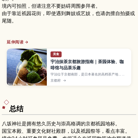
境内可拍照，但请注意不要妨碍周围参拜者。
由于靠近祇园花街，即使遇到舞妓或艺妓，也请勿擅自拍摄或
尾随。
延伸阅读 →
美食
宇治抹茶京都旅游指南｜茶园体验、咖
啡馆与品茶乐趣
宇治位于京都南部，是日本著名的高档茶产地，以
香气浓郁、风味醇厚的宇治抹茶闻名。本文将带你
京都府
→
了解抹茶的历史、茶园参观与采茶体验、手冲抹茶
课程、人气咖啡馆和甜点，以及如何挑选抹茶伴手
礼，非常适合喜爱日本茶文化和第一次来日本的游
客。
总结
八坂神社是拥有悠久历史与崇高格调的京都祇园地标。
国宝本殿、重要文化财社殿群，以及祇园祭等，看点丰富。