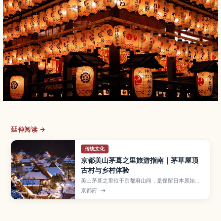
延伸阅读 →
传统文化
京都美山茅葺之里旅游指南｜茅草屋顶
古村与乡村体验
美山茅葺之里位于京都府山间，是保留日本原始乡
村风貌的茅草屋顶聚落。本文将介绍村庄的历史与
京都府
→
四季景色、茅草屋修复与农事体验、使用在地食材
的乡土料理，以及从京都市区前往的交通方式，推
荐给想远离城市、体验日本乡间慢生活的旅人。