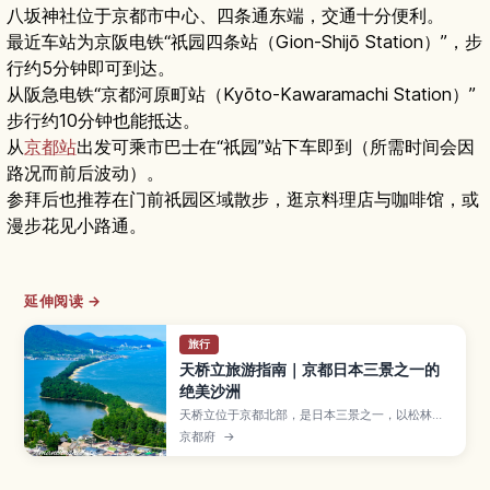
八坂神社位于京都市中心、四条通东端，交通十分便利。
最近车站为京阪电铁“祇园四条站（Gion-Shijō Station）”，步
行约5分钟即可到达。
从阪急电铁“京都河原町站（Kyōto-Kawaramachi Station）”
步行约10分钟也能抵达。
从
京都站
出发可乘市巴士在“祇园”站下车即到（所需时间会因
路况而前后波动）。
参拜后也推荐在门前祇园区域散步，逛京料理店与咖啡馆，或
漫步花见小路通。
延伸阅读 →
旅行
天桥立旅游指南｜京都日本三景之一的
绝美沙洲
天桥立位于京都北部，是日本三景之一，以松林覆
盖的细长沙洲和倒映在海面的景色闻名。本文将为
京都府
→
你介绍最佳观景台、骑行路线和海鲜美食，以及从
京都出发的交通方式和推荐游览季节，帮助初次来
访的旅人轻松安排行程。