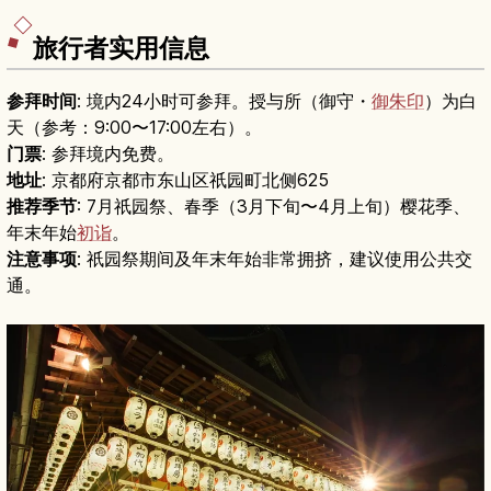
旅行者实用信息
参拜时间
: 境内24小时可参拜。授与所（御守・
御朱印
）为白
天（参考：9:00〜17:00左右）。
门票
: 参拜境内免费。
地址
: 京都府京都市东山区祇园町北侧625
推荐季节
: 7月祇园祭、春季（3月下旬〜4月上旬）樱花季、
年末年始
初诣
。
注意事项
: 祇园祭期间及年末年始非常拥挤，建议使用公共交
通。