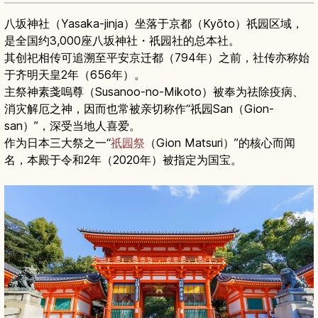
八坂神社（Yasaka-jinja）坐落于京都（Kyōto）祇园区域，
是全国约3,000座八坂神社・祇园社的总本社。
其创祀相传可追溯至平安京迁都（794年）之前，社传亦称始
于齐明天皇2年（656年）。
主祭神素戔嗚尊（Susanoo-no-Mikoto）被奉为祛除疫病、
消灾解厄之神，因而也常被亲切称作“祇园San（Gion-
san）”，深受当地人喜爱。
作为日本三大祭之一“
祇园祭
（Gion Matsuri）”的核心而闻
名，本殿于令和2年（2020年）被指定为国宝。