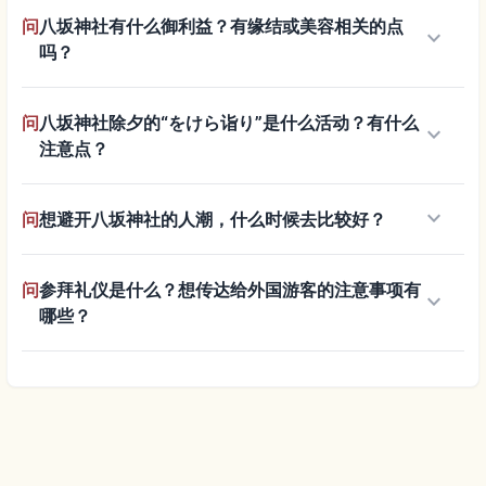
问
八坂神社有什么御利益？有缘结或美容相关的点
keyboard_arrow_down
吗？
问
八坂神社除夕的“をけら诣り”是什么活动？有什么
keyboard_arrow_down
注意点？
keyboard_arrow_down
问
想避开八坂神社的人潮，什么时候去比较好？
问
参拜礼仪是什么？想传达给外国游客的注意事项有
keyboard_arrow_down
哪些？