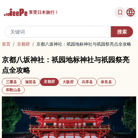
享受
日本旅行！
首页
/
京都府
/
京都八坂神社：祇园地标神社与祇园祭亮点全攻略
京都八坂神社：祇园地标神社与祇园祭亮
点全攻略
京都府
三重县
滋贺县
大阪府
兵库县
奈良县
和歌山县