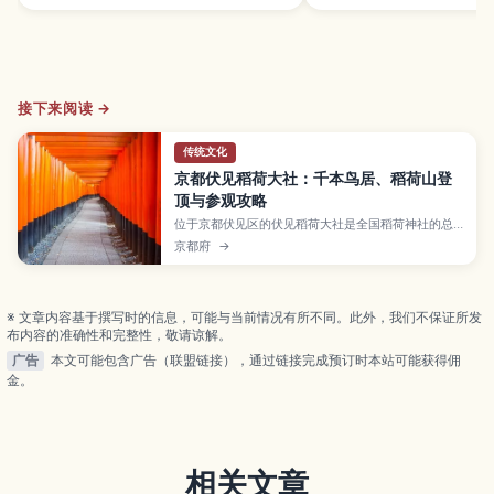
接下来阅读 →
传统文化
京都伏见稻荷大社：千本鸟居、稻荷山登
顶与参观攻略
位于京都伏见区的伏见稻荷大社是全国稻荷神社的总
本宫，以绵延不绝的朱红「千本鸟居」和稻荷山登山
京都府
→
步道闻名世界。本文将介绍必拍鸟居景点、散布境内
的神狐石像、山顶眺望京都市景的视角，以及早晚空
档的最佳参观时段、JR稻荷站与京阪伏见稻荷站的交
通方式、所需时间与穿着建议，帮助你更轻松地规划
※ 文章内容基于撰写时的信息，可能与当前情况有所不同。此外，我们不保证所发
行程。
布内容的准确性和完整性，敬请谅解。
广告
本文可能包含广告（联盟链接），通过链接完成预订时本站可能获得佣
金。
相关文章