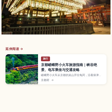
延伸阅读 →
旅行
京都嵯峨野小火车旅游指南｜峡谷绝
景、电车乘坐与交通攻略
嵯峨野小火车从京都的岚山开往龟冈，沿着保津川
峡谷缓慢前行，是欣赏春樱与秋枫的人气观光列
京都府
→
车。本文将介绍最佳乘车季节、车票购买与预约方
法、推荐路线和座位选择，以及从京都市区前往车
站的交通与注意事项，帮助第一次来京都的旅人轻
松规划浪漫列车之旅。