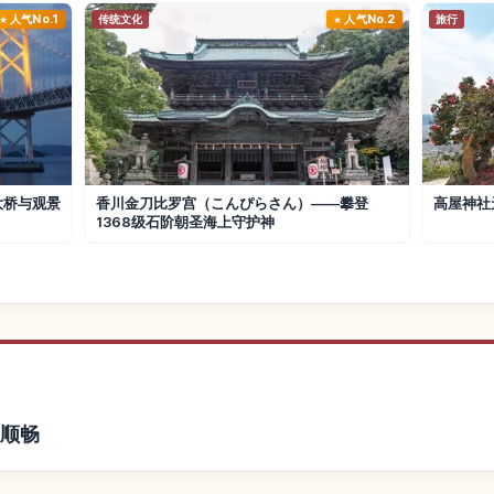
人气No.1
传统文化
人气No.2
旅行
大桥与观景
香川金刀比罗宫（こんぴらさん）——攀登
高屋神社
1368级石阶朝圣海上守护神
更顺畅