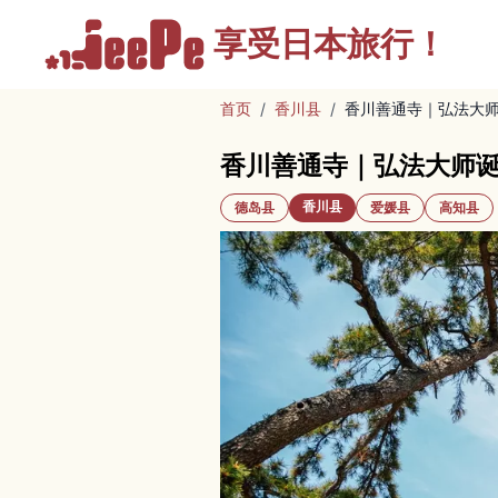
享受
日本旅行！
首页
/
香川县
/
香川善通寺｜弘法大
香川善通寺｜弘法大师
香川县
德岛县
爱媛县
高知县