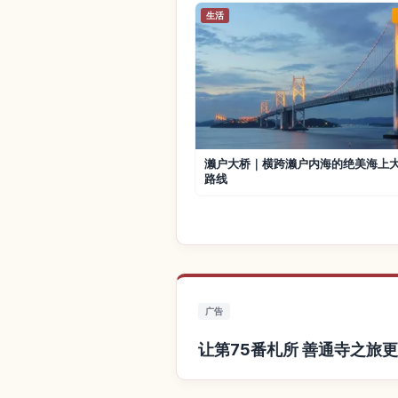
生活
濑户大桥｜横跨濑户内海的绝美海上
路线
广告
让第75番札所 善通寺之旅