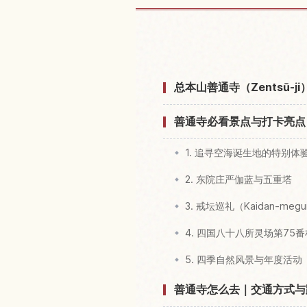
查找第75番札所 
总本山善通寺（Zentsū-
善通寺必看景点与打卡亮点
1. 追寻空海诞生地的特别体
2. 东院庄严伽蓝与五重塔
3. 戒坛巡礼（Kaidan-me
4. 四国八十八所灵场第75
5. 四季自然风景与年度活动
善通寺怎么去｜交通方式与