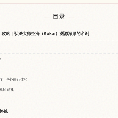
善通寺附近的酒店
查找第75番札
↗
目录
ji）攻略｜弘法大师空海（Kūkai）渊源深厚的名刹
验
guri）净心修行体验
番札所巡礼
路线