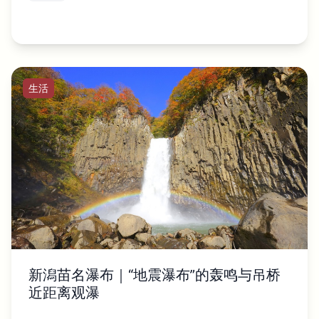
生活
新潟苗名瀑布｜“地震瀑布”的轰鸣与吊桥
近距离观瀑