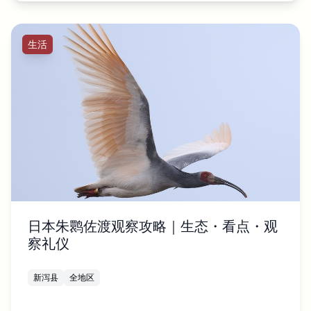
生活
日本朱鹮佐渡观察攻略｜生态・看点・观
察礼仪
新泻县
全地区