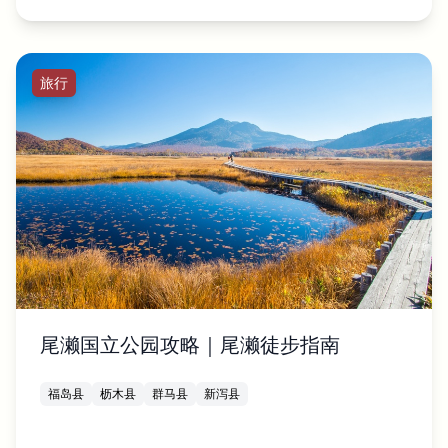
旅行
尾濑国立公园攻略｜尾濑徒步指南
福岛县
枥木县
群马县
新泻县