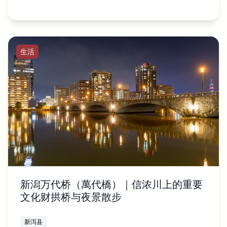
生活
新潟万代桥（萬代橋）｜信浓川上的重要
文化财拱桥与夜景散步
新泻县