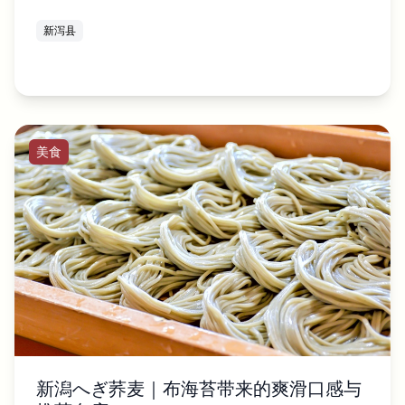
新泻县
美食
新潟へぎ荞麦｜布海苔带来的爽滑口感与