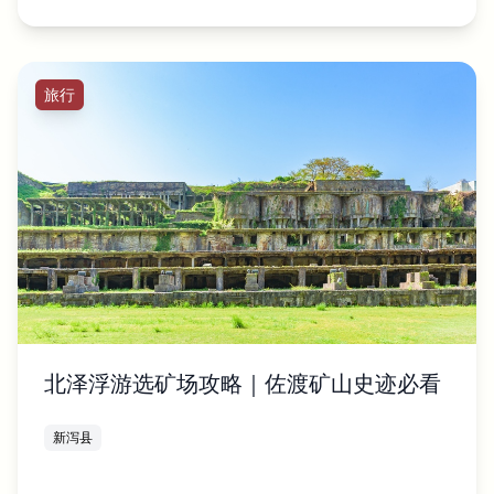
旅行
北泽浮游选矿场攻略｜佐渡矿山史迹必看
新泻县