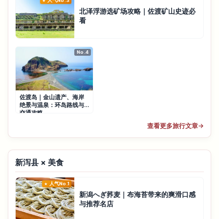
人气No.3
北泽浮游选矿场攻略｜佐渡矿山史迹必
看
No.4
佐渡岛｜金山遗产、海岸
绝景与温泉：环岛路线与
交通攻略
查看更多旅行文章
→
新泻县 × 美食
人气No.1
新潟へぎ荞麦｜布海苔带来的爽滑口感
与推荐名店