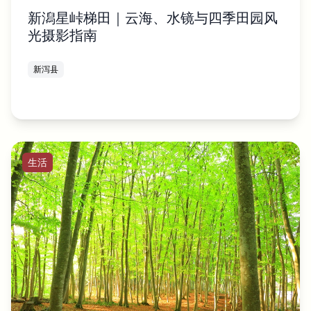
新潟星峠梯田｜云海、水镜与四季田园风
光摄影指南
新泻县
生活