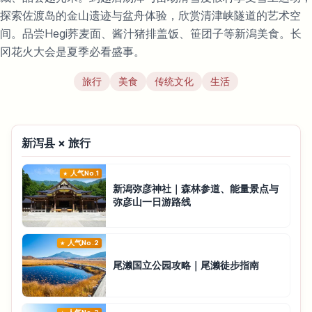
探索佐渡岛的金山遗迹与盆舟体验，欣赏清津峡隧道的艺术空
间。品尝Hegi荞麦面、酱汁猪排盖饭、笹团子等新潟美食。长
冈花火大会是夏季必看盛事。
旅行
美食
传统文化
生活
新泻县 × 旅行
人气No.1
新潟弥彦神社｜森林参道、能量景点与
弥彦山一日游路线
人气No.2
尾濑国立公园攻略｜尾濑徒步指南