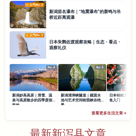
人气No.2
新潟苗名瀑布｜“地震瀑布”的轰鸣与吊
桥近距离观瀑
人气No.3
日本朱鹮佐渡观察攻略｜生态・看点・
观察礼仪
No.4
No.5
新潟妙高高原｜滑雪、温
新潟清津峡隧道｜鏡面水
日本锦鲤文化攻
泉与高原散步的四季度假
池与艺术空间映照峡谷绝
鱼入门
胜地
景
查看更多生活文章
→
最新新泻县文章