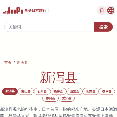
享受
日本旅行！
首页
/
新泻县
新泻县
新泻县
富山县
石川县
福井县
山梨县
长野县
岐阜县
静冈县
爱知县
新潟县观光旅行指南，日本首屈一指的稻米产地。参观日本酒酒
藏、品尝越光米。到越后汤泽与苗场滑雪度假村享受雪上运动，