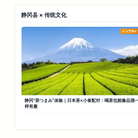
静冈县 × 传统文化
人气No.
静冈“茶つまみ”体验｜日本茶×小食配对：喝茶也能像品酒
样有趣