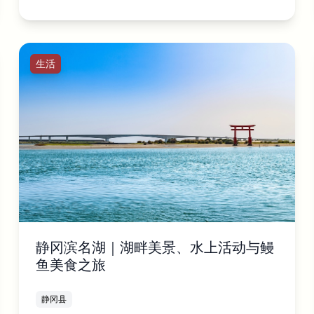
生活
静冈滨名湖｜湖畔美景、水上活动与鳗
鱼美食之旅
静冈县