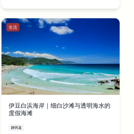
生活
伊豆白浜海岸｜细白沙滩与透明海水的
度假海滩
静冈县