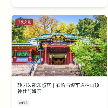
传统文化
静冈久能东照宫｜石阶与缆车通往山顶
神社与海景
静冈县