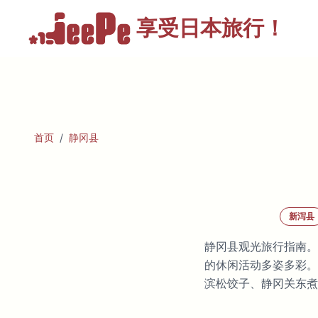
享受
日本旅行！
首页
/
静冈县
新泻县
静冈县观光旅行指南。
的休闲活动多姿多彩。
滨松饺子、静冈关东煮