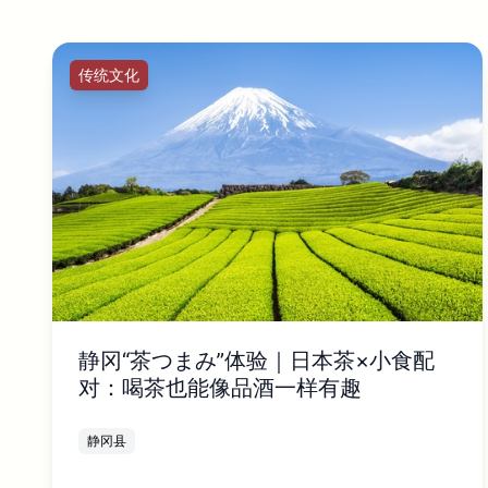
传统文化
静冈“茶つまみ”体验｜日本茶×小食配
对：喝茶也能像品酒一样有趣
静冈县