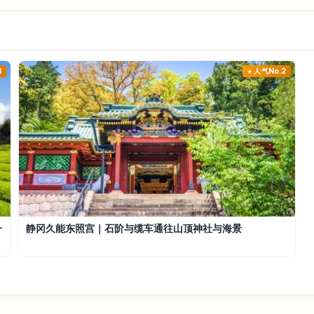
1
人气No.2
一
静冈久能东照宫｜石阶与缆车通往山顶神社与海景