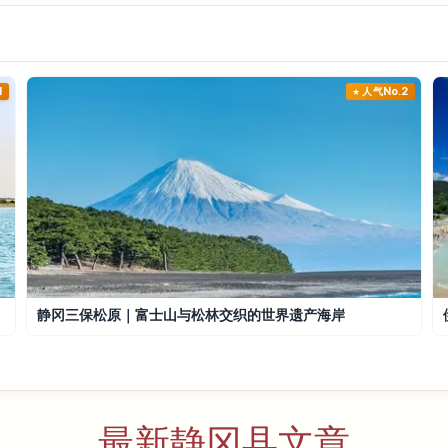
1
人气No.2
静冈三保松原｜富士山与松林交织的世界遗产海岸
最新静冈县文章