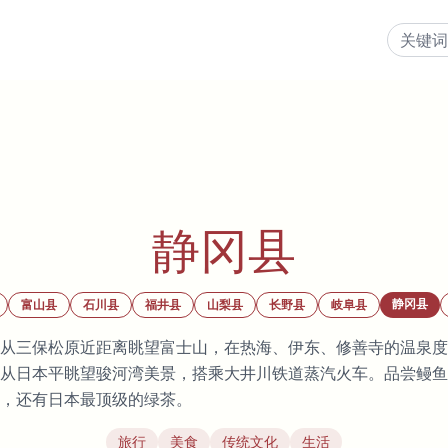
静冈县
静冈县
富山县
石川县
福井县
山梨县
长野县
岐阜县
从三保松原近距离眺望富士山，在热海、伊东、修善寺的温泉度
从日本平眺望骏河湾美景，搭乘大井川铁道蒸汽火车。品尝鳗鱼
，还有日本最顶级的绿茶。
旅行
美食
传统文化
生活