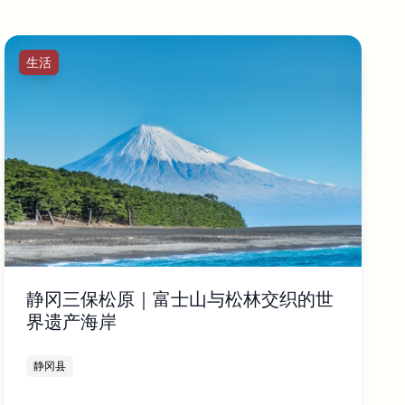
生活
静冈三保松原｜富士山与松林交织的世
界遗产海岸
静冈县