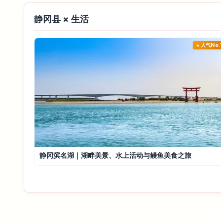
静冈县 × 生活
人气No.
静冈滨名湖｜湖畔美景、水上活动与鳗鱼美食之旅