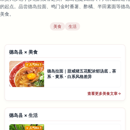
的起点。品尝德岛拉面、鸣门金时番薯、酢橘、半田素面等德岛
美食。
美食
生活
德岛县 × 美食
人气No.1
德岛拉面｜甜咸猪五花配浓郁汤底，茶
系・黄系・白系风格差异
查看更多美食文章
→
德岛县 × 生活
人气No.1