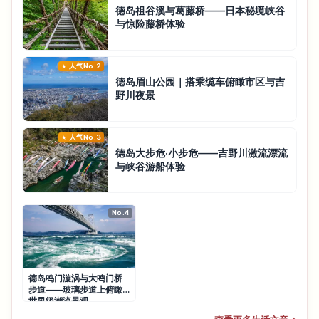
德岛祖谷溪与葛藤桥——日本秘境峡谷
与惊险藤桥体验
人气No.2
德岛眉山公园｜搭乘缆车俯瞰市区与吉
野川夜景
人气No.3
德岛大步危·小步危——吉野川激流漂流
与峡谷游船体验
No.4
德岛鸣门漩涡与大鸣门桥
步道——玻璃步道上俯瞰
世界级潮流景观