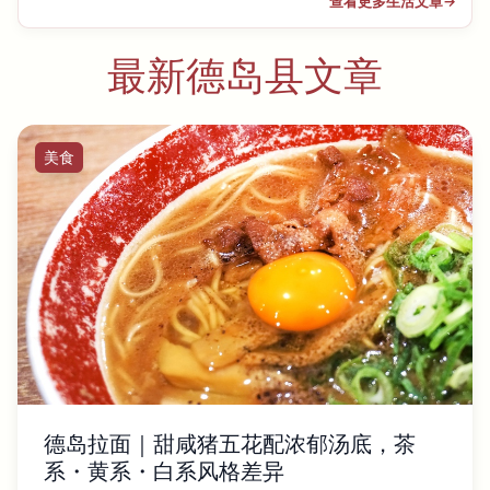
查看更多生活文章
→
最新德岛县文章
美食
德岛拉面｜甜咸猪五花配浓郁汤底，茶
系・黄系・白系风格差异