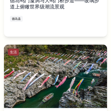
德岛鸣门漩涡与大鸣门桥步道——玻璃步
道上俯瞰世界级潮流景观
德岛县
生活