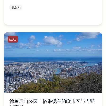
德岛县
生活
德岛眉山公园｜搭乘缆车俯瞰市区与吉野