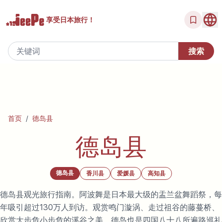
享受
日本旅行！
首页
/
德岛县
德岛县
德岛县
香川县
爱媛县
高知县
德岛县观光旅行指南。阿波舞是日本最大级的盂兰盆舞蹈祭，每
年吸引超过130万人到访。观赏鸣门漩涡、走过祖谷的藤蔓桥、
欣赏大步危小步危的溪谷之美。德岛也是四国八十八所遍路巡礼