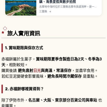
鎮、海景度假與散步拍照
志摩地中海村位於三重縣志摩市英虞灣畔，是一座
再現地中海風情的度假村，白牆紅瓦與石板小巷非
三重縣
→
常適合拍照打卡。文章介紹園區內的街景亮點、地
中海料理餐廳與咖啡館、手作體驗工坊與度假別墅
住宿，並說明從名古屋、大阪出發的交通方式、建
議停留時間及可一併造訪的周邊景點。
旅人實用資訊
1. 賞味期限與保存方式
赤福餅屬於生菓子，
賞味期限夏季含製造日為2天、冬季為3
天
，相對較短。
購買後請
避免直射
日光
與高溫，常溫保存
，並盡早食用。
若紅豆泥變硬會影響風味，
避免長時間冷藏保存
是重點。
2. 赤福餅哪裡買得到？
除了伊勢市外，
名古屋、大阪、東京部分百貨公司與車站
也
能購買。