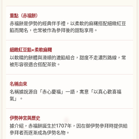
重點（赤福餅）
赤福餅是伊勢的經典伴手禮，以柔軟的麻糬搭配細緻紅豆
餡而聞名，也常被作為參拜後的甜點享用。
細緻紅豆餡×柔軟麻糬
以軟糯的餅體與滑順的漉餡組合，甜度不走濃烈路線，常
被形容很適合搭配茶飲。
名稱由來
名稱據說源自「赤心慶福」一語，寓意「以真心歡喜福
氣」。
伊勢神宮與歷史
據介紹，赤福餅誕生於1707年，因在御伊勢參拜時提供給
參拜者而逐漸成為伊勢名物。