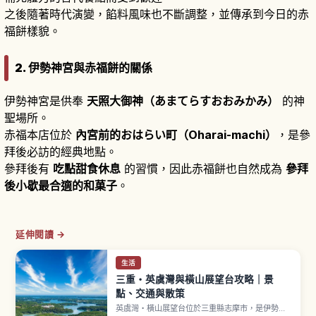
之後隨著時代演變，餡料風味也不斷調整，並傳承到今日的赤
福餅樣貌。
2. 伊勢神宮與赤福餅的關係
伊勢神宮是供奉
天照大御神（あまてらすおおみかみ）
的神
聖場所。
赤福本店位於
內宮前的おはらい町（Oharai-machi）
，是參
拜後必訪的經典地點。
參拜後有
吃點甜食休息
的習慣，因此赤福餅也自然成為
參拜
後小歇最合適的和菓子
。
延伸閱讀 →
生活
三重・英虞灣與橫山展望台攻略｜景
點、交通與散策
英虞灣・橫山展望台位於三重縣志摩市，是伊勢志