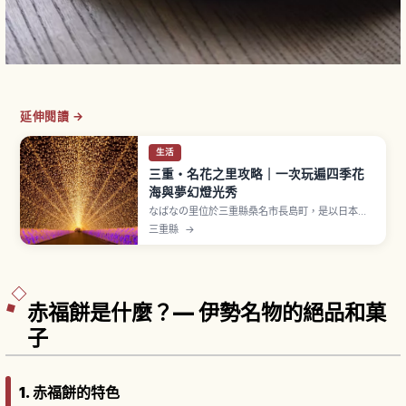
延伸閱讀 →
生活
三重・名花之里攻略｜一次玩遍四季花
海與夢幻燈光秀
なばなの里位於三重縣桑名市長島町，是以日本國
內最大級燈飾活動聞名的花卉主題公園。秋海棠花
三重縣
→
園佔地約9,000平方公尺，種植約600種、
12,000株秋海棠。冬季燈飾期間以數百萬顆 LED
燈打造光之隧道與大型主題演出。門票2,500〜
3,000日圓，可抵園內餐飲與消費。
赤福餅是什麼？— 伊勢名物的絕品和菓
子
1. 赤福餅的特色