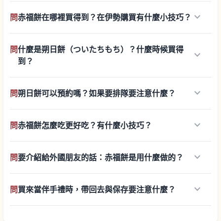
keyboard_arrow_down
問
赤福餅在哪裡買得到？在伊勢購買有什麼小技巧？
問
什麼是朔日餅（ついたちもち）？什麼時候買得
keyboard_arrow_down
到？
keyboard_arrow_down
問
朔日餅可以預約嗎？如果要排隊要注意什麼？
keyboard_arrow_down
問
赤福餅怎麼吃更好吃？有什麼小技巧？
keyboard_arrow_down
問
要介紹給外國朋友的話：赤福餅是用什麼做的？
keyboard_arrow_down
問
買來當伴手禮時，帶回去與保存要注意什麼？