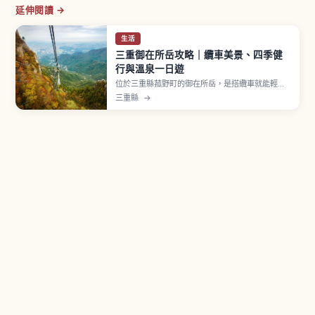
延伸閱讀 →
生活
三重御在所岳攻略｜纜車美景、四季健
行與溫泉一日遊
位於三重縣菰野町的御在所岳，是搭纜車就能輕鬆
登頂的熱門景觀山。文章介紹春季新綠、秋季楓
三重縣
→
紅、冬季樹冰等四季風景，以及從新手到進階者都
能享受的健行路線、滑雪與湯之山溫泉，同時整理
從名古屋、大阪出發的交通與裝備建議。