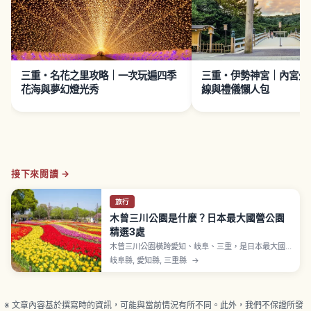
三重・名花之里攻略｜一次玩遍四季
三重・伊勢神宮｜內宮外
花海與夢幻燈光秀
線與禮儀懶人包
接下來閱讀 →
旅行
木曾三川公園是什麼？日本最大國營公園
精選3處
木曾三川公園橫跨愛知、岐阜、三重，是日本最大國
營公園。本文精選初訪也好規劃的3座公園，介紹雙拱
岐阜縣, 愛知縣, 三重縣
→
138展望塔、河川環境樂園水族館與公園中心亮點。
※ 文章內容基於撰寫時的資訊，可能與當前情況有所不同。此外，我們不保證所發