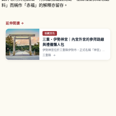
料」而稱作「赤福」的解釋亦留存。
延伸閱讀 →
伝統文化
三重・伊勢神宮｜內宮外宮的參拜路線
與禮儀懶人包
伊勢神宮位於三重縣伊勢市，正式名稱「神宮」，
是受日本全國特別崇敬的神社。以祭祀天照大御神
三重縣
→
的內宮（皇大神宮）與祭祀豐受大御神的外宮（豐
受大神宮）為中心。每20年進行「式年遷宮」重建
社殿，自古先外宮後內宮的參拜順序、五十鈴川御
手洗場為亮點。