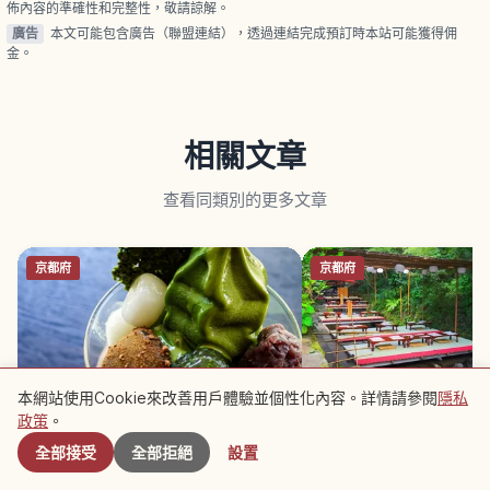
佈內容的準確性和完整性，敬請諒解。
廣告
本文可能包含廣告（聯盟連結），透過連結完成預訂時本站可能獲得佣
金。
相關文章
查看同類別的更多文章
京都府
京都府
本網站使用Cookie來改善用戶體驗並個性化內容。詳情請參閱
隱私
附近景點
政策
。
宇治抹茶是什麼？京都茶園體驗、咖
京都貴船川床｜清涼溪流
全部接受
全部拒絕
設置
啡館與品茶樂趣
夏季避暑體驗指南