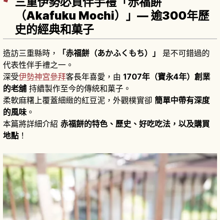
三重伊勢必買伴手禮「赤福餅
（Akafuku Mochi）」— 逾300年歷
史的經典和菓子
造訪三重縣時，
「赤福餅（あかふくもち）」
是不可錯過的
代表性伴手禮之一。
深受
伊勢神宮
參拜
客長年喜愛，由
1707年（寶永4年）創業
的老舖
持續製作至今的傳統和菓子。
柔軟麻糬上覆蓋細緻的紅豆泥，外觀樸實卻
簡單中帶有深度
的風味
。
本篇將詳細介紹
赤福餅的特色、歷史、好吃吃法，以及購買
地點
！