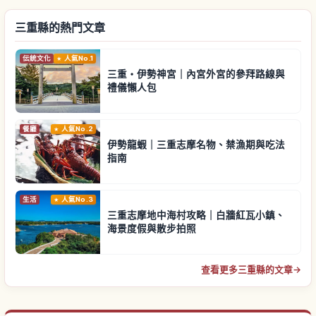
三重縣的熱門文章
伝統文化
人氣No.1
三重・伊勢神宮｜內宮外宮的參拜路線與
禮儀懶人包
餐廳
人氣No.2
伊勢龍蝦｜三重志摩名物、禁漁期與吃法
指南
生活
人氣No.3
三重志摩地中海村攻略｜白牆紅瓦小鎮、
海景度假與散步拍照
查看更多三重縣的文章
→