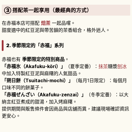
③ 搭配茶一起享用（最經典的方式）
在赤福本店可搭配
焙茶
一起品嚐。
甜度適中的紅豆泥與帶苦韻的茶香組合，格外迷人。
2. 季節限定的「赤福」系列
赤福也有
季節限定的特別商品
。
「赤福氷（Akafuku-kōri）」
（夏季定番）：
抹茶
糖漿
刨冰
中加入特製紅豆泥與麻糬的人氣甜品。
「朔日餅（Tsuitachi-mochi）」
（每月1日限定）：每個月
口味不同的餅菓子。
「赤福ぜんざい（Akafuku-zenzai）」
（冬季定番）：以大
納言紅豆煮成的甜湯，加入烤麻糬。
提供期間與販售條件會因商品與店舖而異，建議現場確認資訊
更安心。