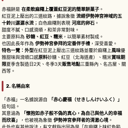
赤福餅是
在柔軟麻糬上覆蓋紅豆泥的簡單餅菓子
。
紅豆泥上壓出的三道紋路，據說象徵
流經伊勢神宮神域的五
十鈴川潺潺水流
；白色麻糬則表現
河底的卵石
。
甜度不膩、口感滑順，和茶非常對味。
主要原料為
砂糖、紅豆、糯米
，以簡單素材製成。
也因此長年作為
伊勢神宮參拜的定番伴手禮
，深受喜愛。
特色一覽：外型
在紅豆泥上壓出三道紋路並覆於麻糬上
風味
優
雅甜味與滑順口感
原料
砂糖、紅豆（北海道產）、糯米
賞味期
限
夏季含製造日2天、冬季3天
販售地點
三重縣內、名古屋、關
西等。
2. 名稱由來
「赤福」一名據說源自
「赤心慶福（せきしんけいふく）」
這句話。
其意涵為
「懷抱如赤子般不偽的真心，為自己與他人的幸福
而欣喜」
，也被視為象徵
伊勢神宮參拜者的清澈心境
。
此外也有其他說法，有文獻指出因為是「在麻糬上抹紅色餡