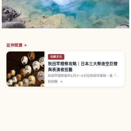
延伸閱讀 →
伝統文化
秋田竿燈祭攻略｜日本三大祭夜空巨燈
與表演者技藝
秋田竿燈祭每年8月3〜6日在秋田市舉辦，是「東
北三大祭」之一，指定國家重要無形民俗文化財。
秋田縣
→
起源可追溯到江戶時代「ねぶり流し」驅除盛夏病
魔的活動。「差し手」以手掌、額頭、肩膀、腰等
身體單點支撐巨大竿燈。最大「大若」長約12公
尺、重約50公斤、46盞提燈。