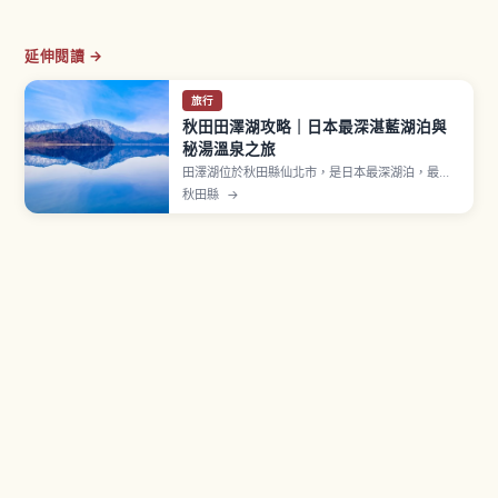
延伸閱讀 →
旅行
秋田田澤湖攻略｜日本最深湛藍湖泊與
秘湯溫泉之旅
田澤湖位於秋田縣仙北市，是日本最深湖泊，最大
水深423.4公尺，周長約20公里近乎圓形的火山口
秋田縣
→
湖。湖水會因陽光呈現瑠璃、碧、藍等變化，因深
度冬季也不易結冰。湖畔「辰子像」象徵相傳辰子
姬化龍成湖主的傳說，朱紅鳥居「御座石神社」拍
照熱門。乳頭溫泉鄉7間旅館順遊。