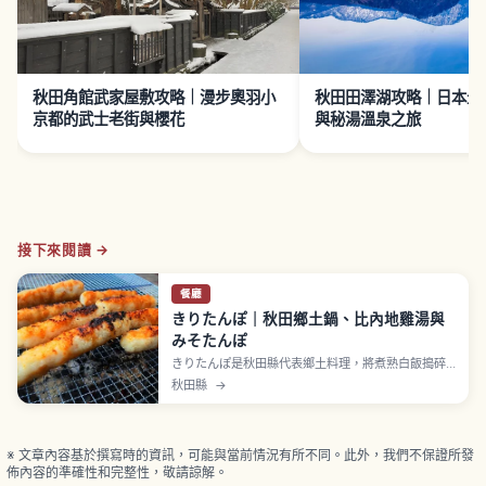
秋田角館武家屋敷攻略｜漫步奧羽小
秋田田澤湖攻略｜日本最
京都的武士老街與櫻花
與秘湯溫泉之旅
接下來閱讀 →
餐廳
きりたんぽ｜秋田鄉土鍋、比內地雞湯與
みそたんぽ
きりたんぽ是秋田縣代表鄉土料理，將煮熟白飯搗碎
後纏在木棒上烤至焦香的米棒，名稱源自像槍尖套
秋田縣
→
「短穂」。「きりたんぽ鍋」以比內地雞高湯加入牛
蒡、長蔥、舞菇與芹菜燉煮，發祥於縣北鹿角地區，
大館市常被視為本場。也可塗味噌烤的「みそたん
ぽ」攤販享用，每支約200～300日圓。
※ 文章內容基於撰寫時的資訊，可能與當前情況有所不同。此外，我們不保證所發
佈內容的準確性和完整性，敬請諒解。