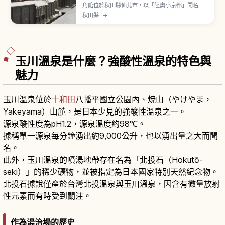
角館位於秋田縣仙北市，以「陸奧小京都」聞名，
是保留武家屋敷的歷史街區。「武家屋敷通り」被
秋田縣
→
選定為國家重要傳統建造物群保存地區，黑板塀連
綿、典型城下町風情。沿線共有6處武家屋敷其中1
處仍作為住宅使用。町內據稱有約400株垂枝櫻。
從東京搭秋田新幹線「こまち」約3小時。
玉川溫泉是什麼？強酸性溫泉的特色與
魅力
玉川溫泉位於
十和田
八幡平國立公園內、焼山（やけやま，
Yakeyama）山麓，是日本少見的強酸性溫泉之一。
源泉酸性度為pH1.2，源泉溫度約98℃。
據稱單一源泉每分鐘湧出約9,000公升，也以湧出量之大而聞
名。
此外，玉川溫泉的噴湯地帶存在名為「北投石（Hokutō-
seki）」的稀少礦物，並被指定為日本國家特別天然紀念物。
北投石據說僅產於台灣北投溫泉與玉川溫泉，因含有微量放射
性元素而有時受到關注。
作為湯治場的歷史