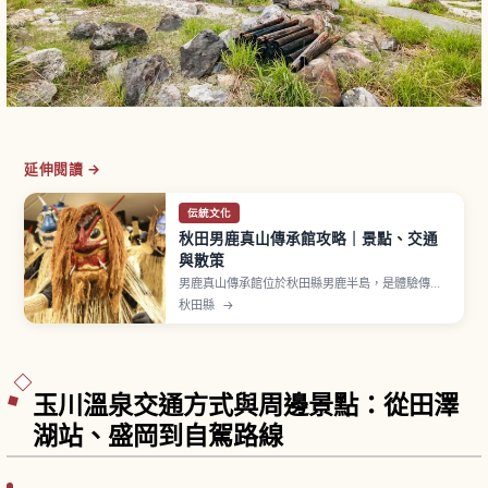
延伸閱讀 →
伝統文化
秋田男鹿真山傳承館攻略｜景點、交通
與散策
男鹿真山傳承館位於秋田縣男鹿半島，是體驗傳統
行事「生剝鬼」的設施。生剝鬼是除夕夜戴面具、
秋田縣
→
披稻草衣「ケデ」的來訪神走訪家家戶戶。「なま
はげ」名稱據說源自方言「ナモミ」加上「剝
ぐ」。指定國家重要無形民俗文化財，並以「來訪
神：仮面・仮装の神々」之一登錄 UNESCO。
玉川溫泉交通方式與周邊景點：從田澤
湖站、盛岡到自駕路線