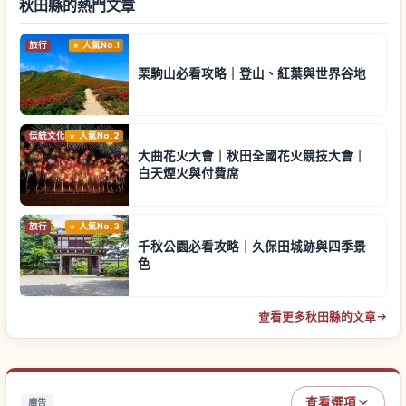
秋田縣的熱門文章
旅行
人氣No.1
栗駒山必看攻略｜登山、紅葉與世界谷地
伝統文化
人氣No.2
大曲花火大會｜秋田全國花火競技大會｜
白天煙火與付費席
旅行
人氣No.3
千秋公園必看攻略｜久保田城跡與四季景
色
查看更多秋田縣的文章
→
查看選項
廣告