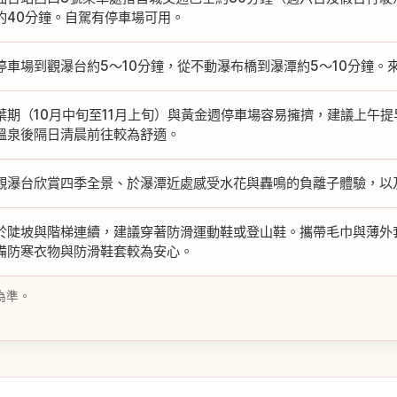
約40分鐘。自駕有停車場可用。
停車場到觀瀑台約5～10分鐘，從不動瀑布橋到瀑潭約5～10分鐘。來
葉期（10月中旬至11月上旬）與黃金週停車場容易擁擠，建議上午
溫泉後隔日清晨前往較為舒適。
觀瀑台欣賞四季全景、於瀑潭近處感受水花與轟鳴的負離子體驗，以
於陡坡與階梯連續，建議穿著防滑運動鞋或登山鞋。攜帶毛巾與薄外
備防寒衣物與防滑鞋套較為安心。
為準。