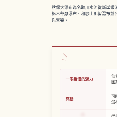
秋保大瀑布為名取川水流從斷崖傾
栃木華嚴瀑布、和歌山那智瀑布並
與聲響。
仙
一眼看懂的魅力
國
可
亮點
瀑
從