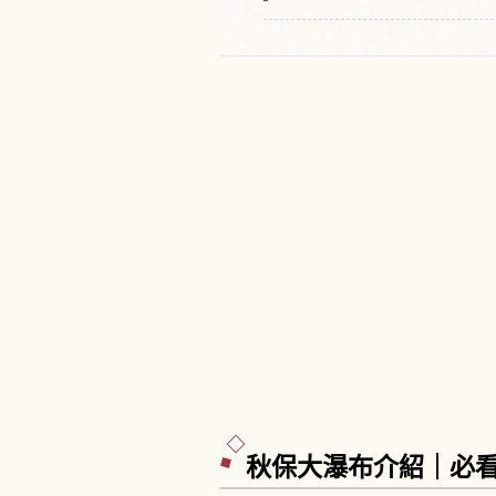
秋保大瀑布介紹｜必