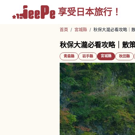
享受
日本旅行！
首頁
/
宮城縣
/
秋保大瀧必看攻略｜
秋保大瀧必看攻略｜散
宮城縣
青森縣
岩手縣
秋田縣