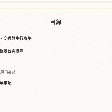
附近的飯店
尋找秋保
↗
目錄
、交通與步行攻略
觀景台與瀑潭
聲響的震撼
意事項