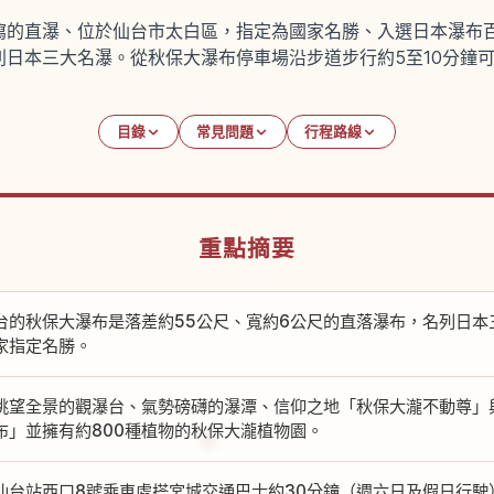
瀉的直瀑、位於仙台市太白區，指定為國家名勝、入選日本瀑布百
列日本三大名瀑。從秋保大瀑布停車場沿步道步行約5至10分鐘
目錄
常見問題
行程路線
重點摘要
台的秋保大瀑布是落差約55公尺、寬約6公尺的直落瀑布，名列日本
家指定名勝。
眺望全景的觀瀑台、氣勢磅礴的瀑潭、信仰之地「秋保大瀧不動尊」
布」並擁有約800種植物的秋保大瀧植物園。
仙台站西口8號乘車處搭宮城交通巴士約30分鐘（週六日及假日行駛