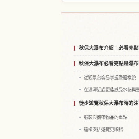
尋找秋保大滝
秋保大瀑布介紹｜必看亮點
秋保大瀑布必看亮點是瀑布
從觀景台容易掌握整體樣貌
在瀑潭近處更能感受水花與
徒步遊覽秋保大瀑布時的注
服裝與攜帶物品的重點
這樣安排遊覽更順暢