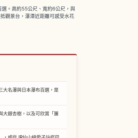
選。高約55公尺、寬約6公尺，與
可抵觀景台，瀑潭近距離可感受水花
三大名瀑與日本瀑布百選，是
與大銀杏樹，以及可欣賞「簾
），或從JR仙山線愛子站搭巴