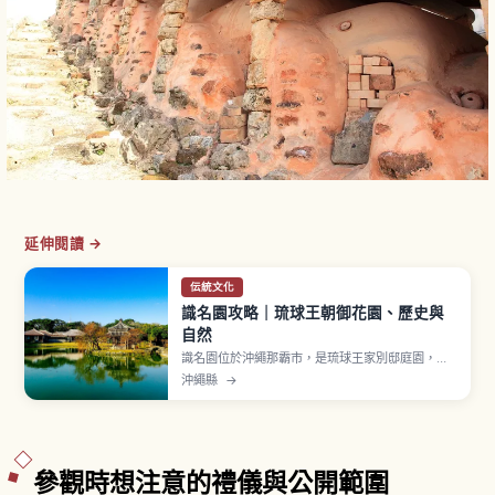
延伸閱讀 →
伝統文化
識名園攻略｜琉球王朝御花園、歷史與
自然
識名園位於沖繩那霸市，是琉球王家別邸庭園，
1799年建造，2000年作為世界遺產「琉球王國的
沖繩縣
→
城及相關遺產群」之一登錄。曾用於王族休養與接
待中國皇帝使者（冊封使）的迎賓館，融合日本大
名庭園回遊式、中國風六角堂與琉球石造技法。心
字池、御殿、勸耕台是看點。入園費400日圓。
參觀時想注意的禮儀與公開範圍