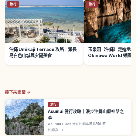
旅行
旅行
沖繩 Umikaji Terrace 攻略｜瀨長
玉泉洞（沖繩）走進地底
島白色山城與夕陽美食
Okinawa World 樂園
接下來閱讀 →
旅行
Asumui 健行攻略｜漫步沖繩山原神話之
森
Asumui Hikes 是在沖繩本島北部山原
（Yanbaru），一邊接觸自然與琉球神話、一邊健行
沖繩縣
→
的體驗。介紹奇岩、森林、語音導覽流程與穿著注意