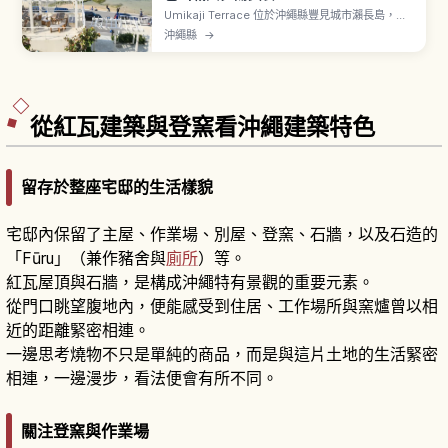
Umikaji Terrace 位於沖繩縣豐見城市瀨長島，從
那霸機場開車約15分鐘。純白建物沿坡面面向大海
沖繩縣
→
層層展開，與藍天與海洋形成鮮明對比。約47間店
鋪匯聚購物與美食，提供沖繩蕎麥麵、塔可飯等在
地料理。位置接近那霸機場跑道，可近距離看到飛
機起降。傍晚的夕陽景色夢幻。
從紅瓦建築與登窯看沖繩建築特色
留存於整座宅邸的生活樣貌
宅邸內保留了主屋、作業場、別屋、登窯、石牆，以及石造的
「Fūru」（兼作豬舍與
廁所
）等。
紅瓦屋頂與石牆，是構成沖繩特有景觀的重要元素。
從門口眺望腹地內，便能感受到住居、工作場所與窯爐曾以相
近的距離緊密相連。
一邊思考燒物不只是單純的商品，而是與這片土地的生活緊密
相連，一邊漫步，看法便會有所不同。
關注登窯與作業場