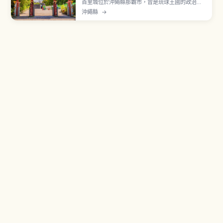
首里城位於沖繩縣那霸市，曾是琉球王國的政治、
外交與文化中心，繁榮約450年。據稱於14世紀左
沖繩縣
→
右創建，2000年「首里城跡」以世界遺產「琉球
王國的城及相關遺產群」登錄。2019年10月火災使
正殿等主要建物燒毀，目前以2026年度完成為目標
復原。守禮門曾被採用於兩千日圓紙幣。