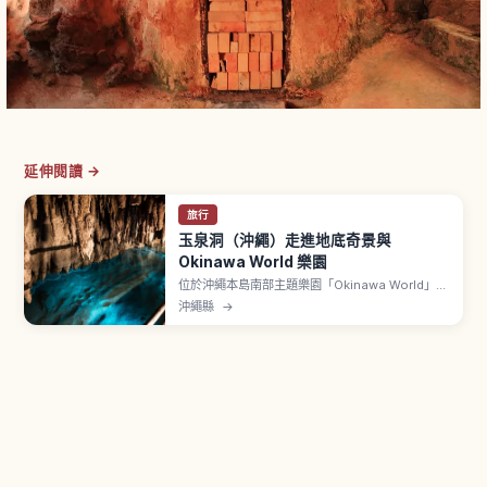
延伸閱讀 →
旅行
玉泉洞（沖繩）走進地底奇景與
Okinawa World 樂園
位於沖繩本島南部主題樂園「Okinawa World」內
的玉泉洞，是全長超過5公里、其中約890公尺對
沖繩縣
→
外開放的巨大鐘乳石洞。文章介紹壯觀的鐘乳石
群、被稱為「黃金茶室」的金黃色岩壁、地底河流
與湖泊、全年約21℃涼爽的洞內環境，以及參觀動
線、所需時間與順遊園區其他設施的建議。