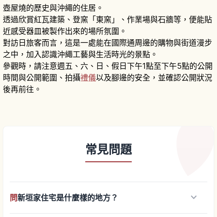
壺屋燒的歷史與沖繩的住居。
透過欣賞紅瓦建築、登窯「東窯」、作業場與石牆等，便能貼
近感受器皿被製作出來的場所氛圍。
對訪日旅客而言，這是一處能在國際通周邊的購物與街道漫步
之中，加入認識沖繩工藝與生活時光的景點。
參觀時，請注意週五、六、日、假日下午1點至下午5點的公開
時間與公開範圍、拍攝
禮儀
以及腳邊的安全，並確認公開狀況
後再前往。
常見問題
keyboard_arrow_down
問
新垣家住宅是什麼樣的地方？