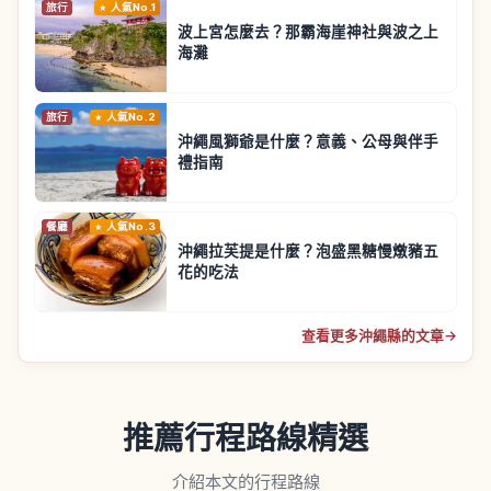
旅行
人氣No.1
波上宮怎麼去？那霸海崖神社與波之上
海灘
旅行
人氣No.2
沖繩風獅爺是什麼？意義、公母與伴手
禮指南
餐廳
人氣No.3
沖繩拉芙提是什麼？泡盛黑糖慢燉豬五
花的吃法
查看更多沖繩縣的文章
→
推薦行程路線精選
介紹本文的行程路線