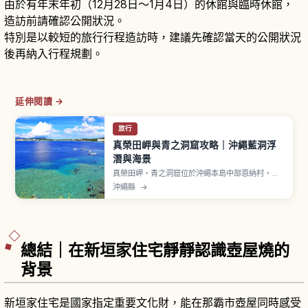
由於有年末年初（12月28日〜1月4日）的休館與臨時休館，
造訪前請確認公開狀況。
特別是以較短的旅行行程造訪時，建議先確認當天的公開狀況
後再納入行程規劃。
延伸閱讀 →
旅行
真榮田岬與青之洞窟攻略｜沖繩藍洞浮
潛與海景
真榮田岬・青之洞窟位於沖繩本島中部恩納村，從
那霸機場開車約1〜1.5小時。岬下方有海蝕形成的
沖繩縣
→
「青之洞窟」，洞內海水反射陽光呈現夢幻青藍
色，是浮潛與潛水熱門景點。岬頂設有展望台，付
費停車場每小時100日圓。
總結｜在新垣家住宅靜靜認識壺屋燒的
背景
新垣家住宅是國家指定重要文化財，能在那霸市壺屋同時感受