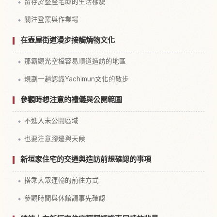
留存於整座宅邸的生活樣貌
關注登窯與作業場
在壺屋街道漫步接觸燒物文化
那霸觀光空檔容易順道造訪的地區
規劃一趟認識Yachimun文化的散步
參觀時想注意的禮儀與公開範圍
不進入未公開區域
也要注意腳邊與天候
新垣家住宅的交通與造訪前想確認的事項
搭乘大眾運輸的前往方式
參觀時間與休館請事先確認