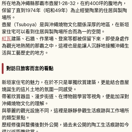
所在地為沖繩縣那霸市壺屋1-28-32，在約400坪的腹地內，
保留了直到1974年（昭和49年）為止經營陶業的住居與製陶
場所。
壺屋（Tsuboya）是與沖繩燒物文化關係深厚的地區，在新垣
家住宅可以看到住居與製陶場所合而為一的空間。
紅瓦
建築、石牆、作業場、登窯等都被保留下來，即使身處作
為觀光地熱鬧的那霸之中，這裡也是能讓人沉靜地接觸沖繩生
活與工藝歷史的地方。
對訪日旅客而言的看點
新垣家住宅的魅力，在於不只是單獨欣賞建築，更能結合壺屋
燒誕生的這片土地的氛圍一同感受。
帶著欣賞器皿、漫步街道、在博物館學習等視角，便能加深對
沖繩燒物文化的理解。
與華麗的觀光設施不同，這裡是靜靜參觀生活痕跡與工作場所
的類型景點。
歷經修復與整備後對外公開，過去未公開的陶工生活痕跡如今
得以近距離欣賞。