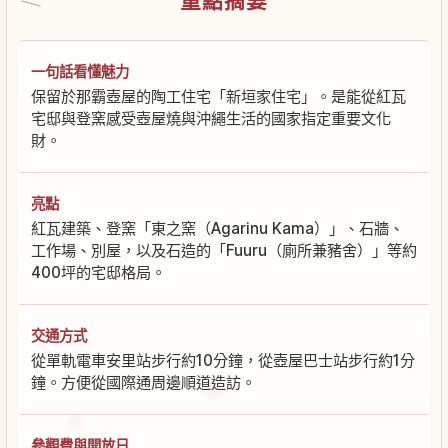
重點摘要
一句話看懂魅力
保留於那霸壺屋的陶工住宅「新垣家住宅」。是能從紅瓦
宅邸與登窯感受壺屋燒與沖繩生活的國家指定重要文化
財。
亮點
紅瓦建築、登窯「東之窯（Agarinu Kama）」、石牆、
工作場、別屋，以及石造的「Fuuru（廁所兼豬舍）」等約
400坪的宅邸格局。
交通方式
從單軌電車安里站步行約10分鐘，從壺屋巴士站步行約1分
鐘。方便從國際通周邊順道造訪。
參觀費與開放日