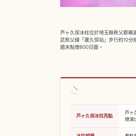
芦ヶ久保冰柱位於埼玉縣秩父郡橫
武秩父線「蘆久保站」步行約10分
週末點燈800日圓。
芦ヶ
芦ヶ久保冰柱亮點
燈演
冰柱規模
看點