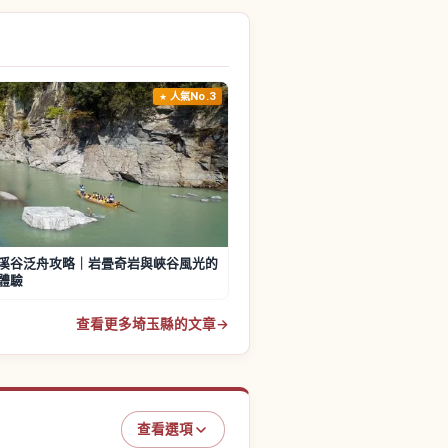
人氣No.3
溪谷泛舟攻略｜岩畳奇岩與峽谷風光的
體驗
查看更多埼玉縣的文章
→
查看選項