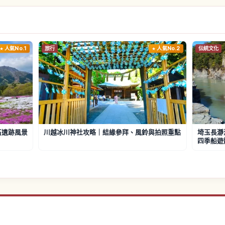
人氣No.1
旅行
人氣No.2
伝統文化
石遺跡風景
川越冰川神社攻略｜結緣參拜、風鈴與拍照重點
埼玉長瀞
四季船遊