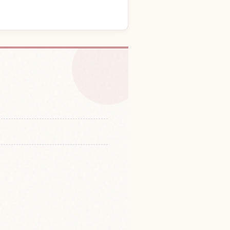
ぼ之氷柱的體驗
↗