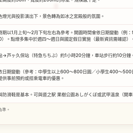
色燈光與投影演出下，景色轉為如冰之宮殿般的氛圍。
時期以1月上旬〜2月下旬左右為參考。開園時間會依日期變動（例：9:0
:00）。點燈多集中於週四〜週日與國定假日實施（最新資訊需確認）
站→芦ヶ久保站（特急ちちぶ）約1小時20分鐘，車站步行約10分鐘。
依日期變動（參考：中學生以上600〜800日圓／小學生400〜50
提供事前預約或搭乘電車的優惠。
與防滑鞋是基本。可與道之駅 果樹公園あしがくぼ或武甲溫泉（開車
為準。