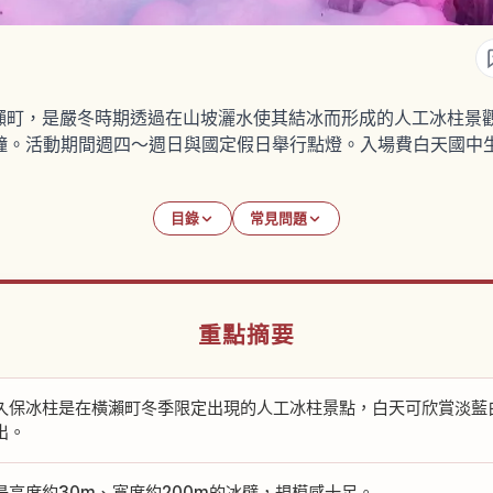
瀨町，是嚴冬時期透過在山坡灑水使其結冰而形成的人工冰柱景
鐘。活動期間週四〜週日與國定假日舉行點燈。入場費白天國中生
目錄
常見問題
重點摘要
久保冰柱是在橫瀨町冬季限定出現的人工冰柱景點，白天可欣賞淡藍
出。
是高度約30m、寬度約200m的冰壁，規模感十足。