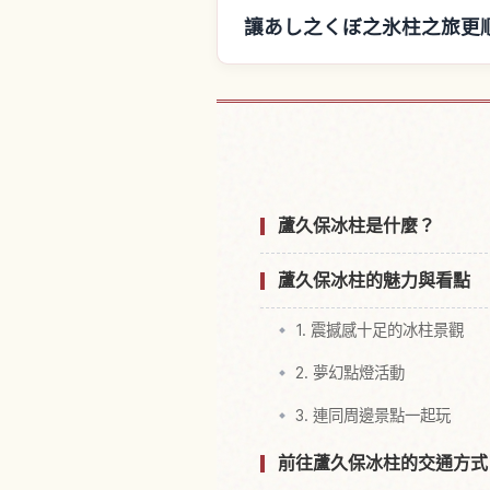
讓あし之くぼ之氷柱之旅更
尋找あし之くぼ之
蘆久保冰柱是什麼？
蘆久保冰柱的魅力與看點
1. 震撼感十足的冰柱景觀
2. 夢幻點燈活動
3. 連同周邊景點一起玩
前往蘆久保冰柱的交通方式