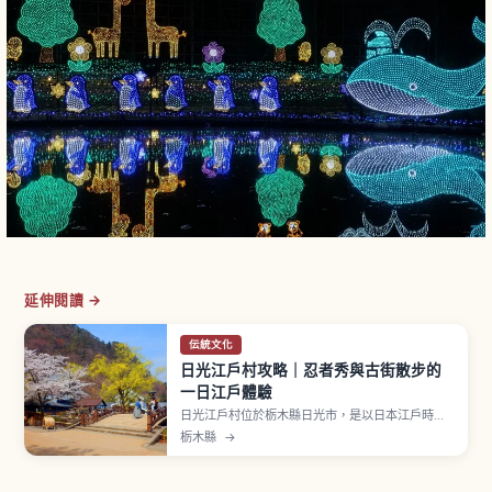
延伸閱讀 →
伝統文化
日光江戶村攻略｜忍者秀與古街散步的
一日江戶體驗
日光江戶村位於栃木縣日光市，是以日本江戶時代
為主題的文化主題樂園。園內忠實重現江戶時代街
栃木縣
→
景與生活氛圍，有商人町、武家宅邸、宿場町、忍
者之里等區域。象徵活動包括「忍者秀」與「花魁
道中」遊行。可租借武士、忍者、町娘等江戶時代