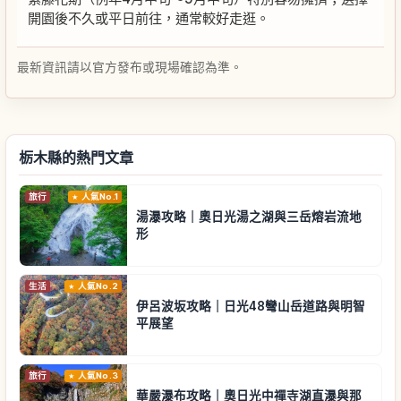
開園後不久或平日前往，通常較好走逛。
最新資訊請以官方發布或現場確認為準。
栃木縣的熱門文章
旅行
人氣No.1
湯瀑攻略｜奧日光湯之湖與三岳熔岩流地
形
生活
人氣No.2
伊呂波坂攻略｜日光48彎山岳道路與明智
平展望
旅行
人氣No.3
華嚴瀑布攻略｜奧日光中禪寺湖直瀑與那