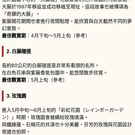
大藤於1997年移設並成功移植至現址，這段故事也被傳頌為
「奇蹟的大藤」。
紫藤開花期間也會進行夜間點燈，能欣賞與白天截然不同的夢
幻景致。
最佳觀賞期
：4月下旬〜5月上旬（參考）
2. 白藤隧道
長約80公尺的白藤隧道是非常有看頭的名所。
在白色花串與紫藤香氣包圍中，能悠閒散步欣賞。
最佳觀賞期
：5月上旬（參考）
3. 玫瑰園
進入5月中旬〜6月上旬的「彩虹花園（レインボーガーデ
ン）」時期，玫瑰園會被繽紛玫瑰填滿。
與鐵線蓮、石楠花的共演也十分美麗，芬芳的玫瑰與花園設計
很適合拍照。