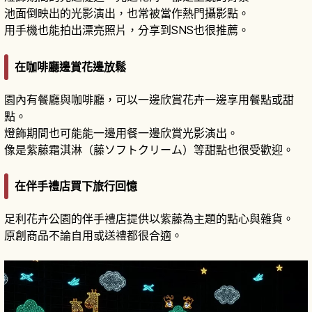
池面倒映出的光影演出，也常被當作熱門攝影點。
用手機也能拍出漂亮照片，分享到SNS也很推薦。
在咖啡廳邊賞花邊放鬆
園內有餐廳與咖啡廳，可以一邊欣賞花卉一邊享用餐點或甜
點。
燈飾期間也可能能一邊用餐一邊欣賞光影演出。
像是紫藤霜淇淋（藤ソフトクリーム）等甜點也很受歡迎。
在伴手禮店買下旅行回憶
足利花卉公園的伴手禮店提供以紫藤為主題的點心與雜貨。
原創商品不論自用或送禮都很合適。