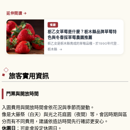
延伸閱讀 →
餐廳
栃乙女草莓是什麼？栃木縣品牌草莓特
色與冬春採草莓農園推薦
栃乙女是栃木縣育成的草莓品種，於1990年代登錄
並逐漸取代東日本曾經主流的「女峰」。果實圓錐
栃木縣
→
形、色澤鮮紅、甜酸平衡佳、果肉細緻多汁。栃木
縣是日本知名草莓產地，冬春採草莓每人約1,500
〜2,500日圓。小山「草莓之里」、日光草莓公園
與東京搭東北新幹線50分鐘交通資訊。
旅客實用資訊
門票與開放時間
入園費用與開放時間會依花況與季節而變動。
像是大藤祭（白天）與光之花庭園（夜間）等，會因時期與區
分而有不同費用，建議依造訪時間先行確認更安心。
休園日
：可能會設定休園日。