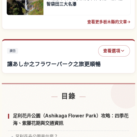
智袋田三大名瀑
查看更多栃木縣的文章
→
查看選項
廣告
讓あしか之フラワーパーク之旅更順暢
尋找あしか之フラワーパーク附近的飯店
↗
目錄
尋找あしか之フラワーパーク的體驗
↗
足利花卉公園（Ashikaga Flower Park）攻略：四季花
海、紫藤花期與交通資訊
足利花卉公園是什麼？