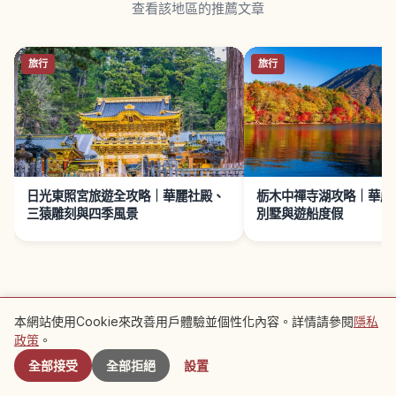
查看該地區的推薦文章
旅行
旅行
日光東照宮旅遊全攻略｜華麗社殿、
栃木中禪寺湖攻略｜華嚴
三猿雕刻與四季風景
別墅與遊船度假
本網站使用Cookie來改善用戶體驗並個性化內容。詳情請參閱
隱私
接下來閱讀 →
附近景點
政策
。
餐廳
全部接受
全部拒絕
設置
栃乙女草莓是什麼？栃木縣品牌草莓特色
與冬春採草莓農園推薦