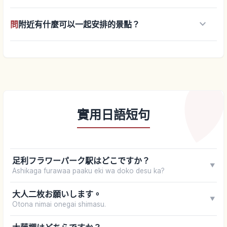
keyboard_arrow_down
問
附近有什麼可以一起安排的景點？
實用日語短句
足利フラワーパーク駅はどこですか？
▼
Ashikaga furawaa paaku eki wa doko desu ka?
大人二枚お願いします。
▼
Otona nimai onegai shimasu.