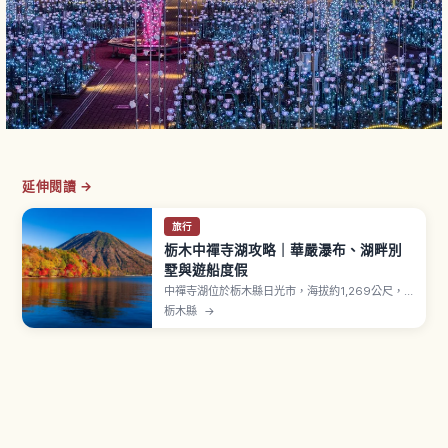
延伸閱讀 →
旅行
栃木中禪寺湖攻略｜華嚴瀑布、湖畔別
墅與遊船度假
中禪寺湖位於栃木縣日光市，海拔約1,269公尺，
由男體山火山活動形成。周長約25公里、最大水深
栃木縣
→
約163公尺。湖畔「華嚴瀑布」落差約97公尺，是
日本三名瀑之一。「義大利大使館別墅紀念公園」
與「英國大使館別墅紀念公園」（1896年厄尼斯
特・薩道建造）作為國際避暑地的歷史建築。