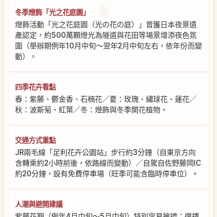
冬季燈飾「光之花庭園」
燈飾活動「光之花庭園（光の花の庭）」曾獲日本夜景遺
產認定，約500萬顆燈光為隧道與花田等場景增添夜色氛
圍（舉辦期例年10月中旬～翌年2月中旬左右，依年份而變
動）。
四季花卉看點
春：紫藤、鬱金香、石楠花／夏：玫瑰、繡球花、蓮花／
秋：波斯菊、紅葉／冬：燈飾與冬季開花植物。
交通方式重點
JR兩毛線「足利花卉公園站」步行約3分鐘（自東京方向
含轉乘約2小時前後，依路線而變動）／自駕自佐野藤岡IC
約20分鐘，設有免費停車場（旺季可能含臨時停車位）。
人潮與避開建議
紫藤花期（例年4月中旬～5月中旬）特別容易擁擠；選擇