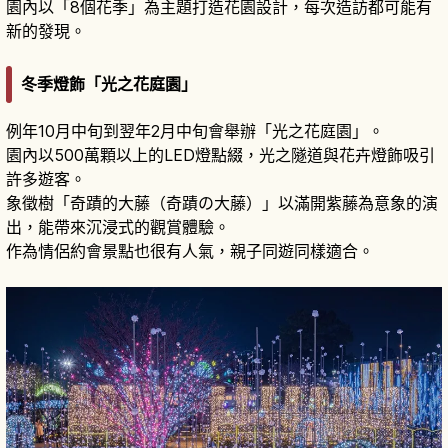
園內以「8個花季」為主題打造花園設計，每次造訪都可能有
新的發現。
冬季燈飾「光之花庭園」
例年10月中旬到翌年2月中旬會舉辦「光之花庭園」。
園內以500萬顆以上的LED燈點綴，光之隧道與花卉燈飾吸引
許多遊客。
象徵樹「奇蹟的大藤（奇蹟の大藤）」以滿開紫藤為意象的演
出，能帶來沉浸式的觀賞體驗。
作為情侶約會景點也很有人氣，親子同遊同樣適合。