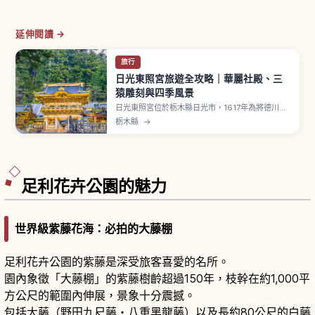
延伸閱讀 →
旅行
日光東照宮旅遊全攻略｜華麗社殿、三
猿雕刻與四季風景
日光東照宮位於栃木縣日光市，1617年為將德川家
康神格化為「東照大權現」並加以供奉而創建。第
栃木縣
→
三代家光「寬永大造替」進行大規模修建。登錄
UNESCO世界文化遺產「日光的社寺」。「陽明
門」指定國寶，又稱「日暮門」。神廄舍上「不
見、不言、不聞」三猿、左甚五郎「睡貓」（國
寶）。
足利花卉公園的魅力
世界級紫藤花海：必拍的大藤棚
足利花卉公園的紫藤是深受旅客喜愛的名所。
園內象徵「大藤棚」的紫藤樹齡超過150年，枝幹在約1,000平
方公尺的範圍內伸展，景象十分震撼。
包括大藤（野田九尺藤・八重黑龍藤）以及長約80公尺的白藤