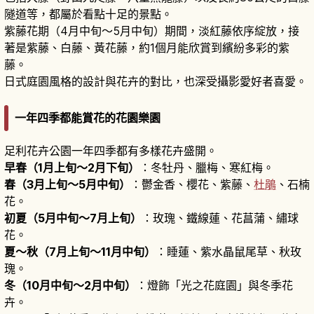
隧道等，都屬於看點十足的景點。
紫藤花期（4月中旬〜5月中旬）期間，淡紅藤依序綻放，接
著是紫藤、白藤、黃花藤，約1個月能欣賞到繽紛多彩的紫
藤。
日式庭園風格的設計與花卉的對比，也深受攝影愛好者喜愛。
一年四季都能賞花的花園樂園
足利花卉公園一年四季都有多樣花卉盛開。
早春（1月上旬〜2月下旬）
：冬牡丹、臘梅、寒紅梅。
春（3月上旬〜5月中旬）
：鬱金香、櫻花、紫藤、
杜鵑
、石楠
花。
初夏（5月中旬〜7月上旬）
：玫瑰、鐵線蓮、花菖蒲、繡球
花。
夏〜秋（7月上旬〜11月中旬）
：睡蓮、紫水晶鼠尾草、秋玫
瑰。
冬（10月中旬〜2月中旬）
：燈飾「光之花庭園」與冬季花
卉。