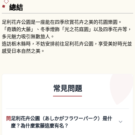
總結
足利花卉公園是一座能在四季欣賞花卉之美的花園樂園。
「奇蹟的大藤」、冬季燈飾「光之花庭園」以及四季花卉等，
多元魅力吸引無數旅人。
造訪栃木縣時，不妨安排前往足利花卉公園，享受美好時光並
感受日本自然之美。
常見問題
問
足利花卉公園（あしかがフラワーパーク）是什
keyboard_arrow_down
麼？為什麼紫藤這麼有名？