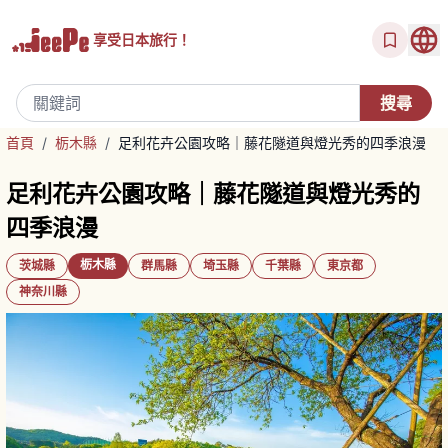
享受
日本旅行！
首頁
/
栃木縣
/
足利花卉公園攻略｜藤花隧道與燈光秀的四季浪漫
足利花卉公園攻略｜藤花隧道與燈光秀的
四季浪漫
栃木縣
茨城縣
群馬縣
埼玉縣
千葉縣
東京都
神奈川縣