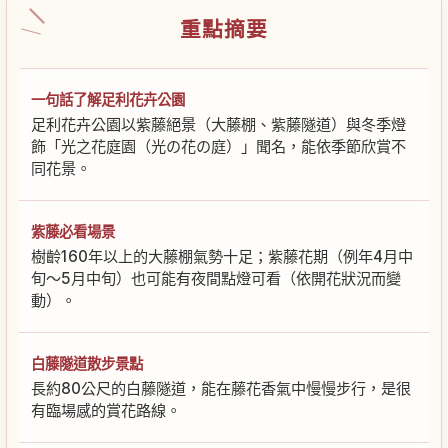
重點摘要
一句話了解足利花卉公園
足利花卉公園以紫藤絕景（大藤棚、紫藤隧道）與冬季燈
飾「光之花庭園（光の花の庭）」聞名，能依季節欣賞不
同花景。
紫藤必看場景
樹齡160年以上的大藤棚氣勢十足；紫藤花期（例年4月中
旬～5月中旬）也可能有夜間點燈可看（依開花狀況而變
動）。
白藤隧道散步景點
長約80公尺的白藤隧道，能在藤花香氣中慢慢步行，是很
有臨場感的賞花路線。