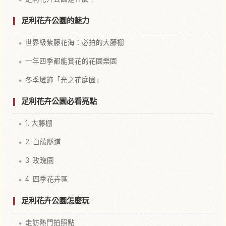
足利花卉公園的魅力
世界級紫藤花海：必拍的大藤棚
一年四季都能賞花的花園樂園
冬季燈飾「光之花庭園」
足利花卉公園必看亮點
1. 大藤棚
2. 白藤隧道
3. 玫瑰園
4. 四季花卉區
足利花卉公園怎麼玩
走訪熱門拍照點