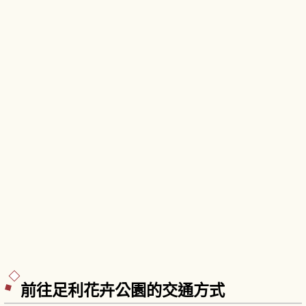
服裝。「忍者機關迷宮」充滿旋轉門與暗道。
前往足利花卉公園的交通方式