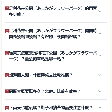
問
足利花卉公園（あしかがフラワーパーク）的門票
keyboard_arrow_down
多少錢？
問
足利花卉公園（あしかがフラワーパーク）開園時
keyboard_arrow_down
間是幾點到幾點？有燈飾／夜間點燈嗎？
問
從東京怎麼去足利花卉公園（あしかがフラワーパ
keyboard_arrow_down
ーク）？最近的車站是哪一站？
keyboard_arrow_down
問
想避開人潮，什麼時候去比較推薦？
keyboard_arrow_down
問
園區大概要逛多久？怎麼走比較有效率？
keyboard_arrow_down
問
下雨天也能玩嗎？鞋子和攜帶物品要注意什麼？