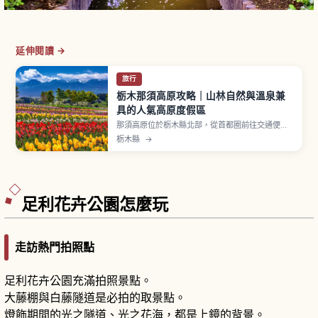
延伸閱讀 →
旅行
栃木那須高原攻略｜山林自然與溫泉兼
具的人氣高原度假區
那須高原位於栃木縣北部，從首都圈前往交通便
利，是自然資源豐富的高原度假地。象徵「茶臼
栃木縣
→
岳」是海拔1,915公尺活火山，那須纜車可至接近九
合目位置（成人來回1,800日圓）。那須溫泉鄉中
「鹿之湯」以共同浴場聞名。「那須動物王國」飼
養羊駝、水豚、企鵝等多種動物。
足利花卉公園怎麼玩
走訪熱門拍照點
足利花卉公園充滿拍照景點。
大藤棚與白藤隧道是必拍的取景點。
燈飾期間的光之隧道、光之花海，都是上鏡的背景。