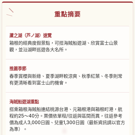
重點摘要
蘆之湖（芦ノ湖）速覽
箱根的經典度假景點，可搭海賊船遊湖、欣賞富士山景
觀，並沿湖畔巡遊各大名所。
推薦季節
春季賞櫻與新綠、夏季湖畔較涼爽、秋季紅葉、冬季則常
有更清晰看到富士山的機會。
海賊船遊湖重點
搭乘箱根海賊船連結桃源台港、元箱根港與箱根町港，航
程約25〜40分。票價依單程/往返與區間而異，往返參考
價為成人3,000日圓、兒童1,300日圓（最新資訊請以官方
為準）。