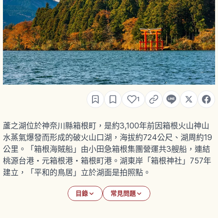
1
蘆之湖位於神奈川縣箱根町，是約3,100年前因箱根火山神山
水蒸氣爆發而形成的破火山口湖，海拔約724公尺、湖周約19
公里。「箱根海賊船」由小田急箱根集團營運共3艘船，連結
桃源台港・元箱根港・箱根町港。湖東岸「箱根神社」757年
建立，「平和的鳥居」立於湖面是拍照點。
目錄
常見問題