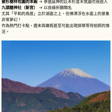
被杉樹林包圍的本殿
→ 參道延伸的巨木杉並木氛圍也很迷人
九頭龍神社（新宮）
→ 以良緣祈願聞名
尤其「平和的鳥居」立於湖面之上，彷彿漂浮在水面上的景象
非常夢幻！
作為熱門打卡點，週末與連假甚至可能出現排隊等待拍照的情
況。