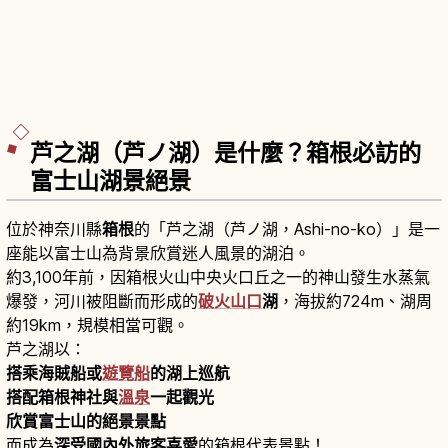
芦之湖（芦ノ湖）是什麼？箱根必訪的
富士山湖景絕景
位於神奈川縣
箱根
的「芦之湖（芦ノ湖，Ashi-no-ko）」是一
座能以富士山為背景欣賞迷人風景的湖泊。
約3,100年前，因箱根火山中央火口丘之一的神山發生水蒸氣
爆發，河川被阻斷而形成的
破火山口
湖
，海拔約724m、湖周
約19km，規模相當可觀。
芦之湖以：
搭乘海賊船或
遊覽船
的湖上巡航
搭配箱根神社與
溫泉
一起觀光
欣賞富士山的絕景景點
而成為
深受國內外旅客喜愛
的箱根代表景點！