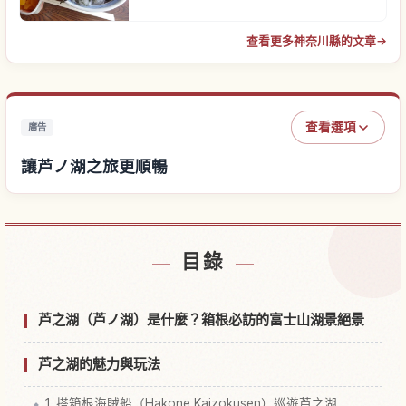
查看更多神奈川縣的文章
→
查看選項
廣告
讓芦ノ湖之旅更順暢
尋找芦ノ湖附近的飯店
↗
目錄
尋找芦ノ湖的體驗
↗
芦之湖（芦ノ湖）是什麼？箱根必訪的富士山湖景絕景
芦之湖的魅力與玩法
1. 搭箱根海賊船（Hakone Kaizokusen）巡遊芦之湖