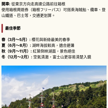
開車:
從東京方向走高速公路前往箱根
使用箱根周遊券（箱根フリーパス）可搭乘海賊船、纜車、登
山鐵道、巴士等，交通更划算。
最佳季節
春（3月～5月）:
櫻花與新綠最美的春季
夏（6月～8月）:
湖畔海拔較高，適合避暑
秋（9月～11月）:
紅葉倒映湖面，景色絕佳
冬（12月～2月）:
空氣清澈，富士山更容易清楚入鏡