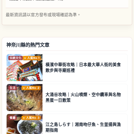
最新資訊請以官方發布或現場確認為準。
神奈川縣的熱門文章
伝統文化
人氣No.1
橫濱中華街攻略｜日本最大華人街的美食
散步與寺廟巡禮
生活
人氣No.2
大涌谷攻略｜火山噴煙、空中纜車與名物
黑蛋一日散策
餐廳
人氣No.3
江之島しらす｜湘南吻仔魚、生釜揚與漁
期指南