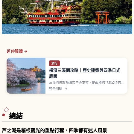
延伸閱讀 →
旅行
橫濱三溪園攻略｜歷史建築與四季日式
庭園
三溪園位於橫濱市中區本牧，是面積約17.5公頃的
廣闊日本庭園。由實業家原富太郎（號三溪）建
神奈川縣
→
造，園內散布從日本各地移築的歷史建築。「舊燈
明寺三重塔」是室町時代塔樓，「臨春閣」是與紀
州德川家淵源的數寄屋風書院並指定國家重要文化
財。入園費大人900日圓、兒童200日圓。
總結
芦之湖是箱根觀光的重點行程，四季都有迷人風景