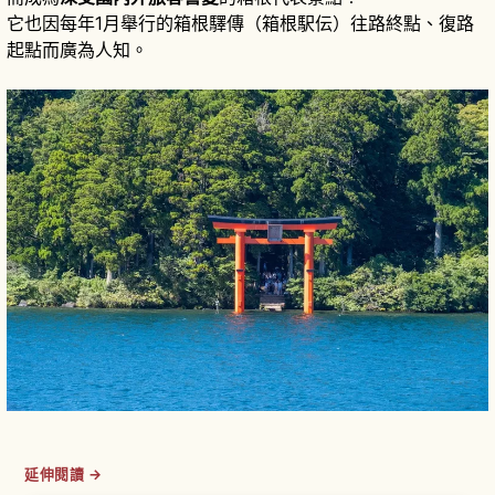
它也因每年1月舉行的箱根驛傳（箱根駅伝）往路終點、復路
起點而廣為人知。
延伸閱讀 →