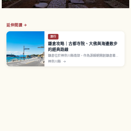
延伸閱讀 →
旅行
鎌倉攻略｜古都寺院、大佛與海邊散步
的經典路線
鎌倉位於神奈川縣南部，作為源賴朝開創鎌倉幕府
之地而聞名。「鶴岡八幡宮」是鎌倉象徵神社。
神奈川縣
→
「高德院」鎌倉大佛供奉像高約11.31公尺的國寶銅
造阿彌陀如來坐像。「長谷寺」以「花之寺」聞
名，6月紫陽花最佳觀賞期。「報國寺」以「竹之
寺」著稱。從東京站搭 JR 橫須賀線約1小時。