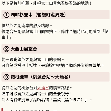
以下是特別推薦、能把富士山景色看好看滿的地點！
① 湖畔杉並木（箱根町港周邊）
位於芦之湖南岸的散步路線。
很適合把湖景與富士山同框拍下，條件合適時也可能看到「倒
富士」。
② 大觀山展望台
能一眼眺望芦之湖與富士山的景點。
可自駕或搭巴士抵達，是旅途中很適合順路停靠的展望地。
③ 箱根纜車（桃源台站〜大涌谷）
從芦之湖的桃源台到
大涌谷
的纜車路線。
途中可欣賞芦之湖與富士山的全景視野！
到大涌谷也別忘了品嚐名物「黑蛋（黑たまご）」。