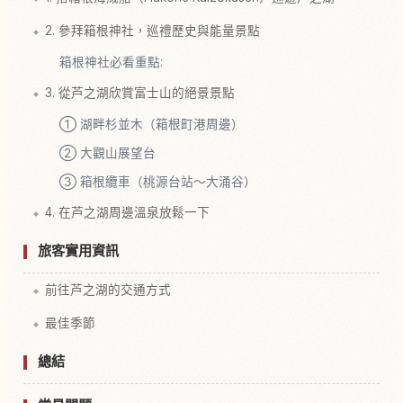
2. 參拜箱根神社，巡禮歷史與能量景點
箱根神社必看重點:
3. 從芦之湖欣賞富士山的絕景景點
① 湖畔杉並木（箱根町港周邊）
② 大觀山展望台
③ 箱根纜車（桃源台站〜大涌谷）
4. 在芦之湖周邊溫泉放鬆一下
旅客實用資訊
前往芦之湖的交通方式
最佳季節
總結