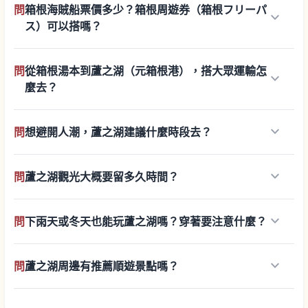
問
箱根海賊船票價多少？箱根周遊券（箱根フリーパ
keyboard_arrow_down
ス）可以搭嗎？
問
從箱根湯本到蘆之湖（元箱根港），搭大眾運輸怎
keyboard_arrow_down
麼去？
keyboard_arrow_down
問
想避開人潮，蘆之湖建議什麼時段去？
keyboard_arrow_down
問
蘆之湖觀光大概要留多久時間？
keyboard_arrow_down
問
下雨天或冬天也能玩蘆之湖嗎？穿著要注意什麼？
keyboard_arrow_down
問
蘆之湖周邊有推薦順遊景點嗎？