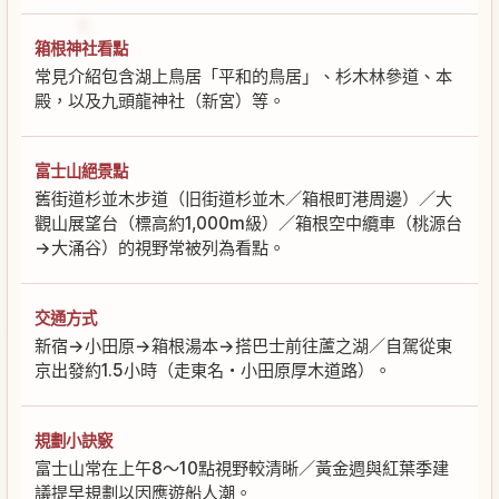
箱根神社看點
常見介紹包含湖上鳥居「平和的鳥居」、杉木林參道、本
殿，以及九頭龍神社（新宮）等。
富士山絕景點
舊街道杉並木步道（旧街道杉並木／箱根町港周邊）／大
觀山展望台（標高約1,000m級）／箱根空中纜車（桃源台
→大涌谷）的視野常被列為看點。
交通方式
新宿→小田原→箱根湯本→搭巴士前往蘆之湖／自駕從東
京出發約1.5小時（走東名・小田原厚木道路）。
規劃小訣竅
富士山常在上午8〜10點視野較清晰／黃金週與紅葉季建
議提早規劃以因應遊船人潮。