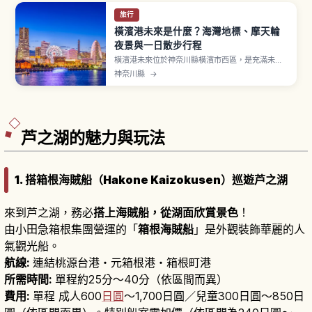
旅行
橫濱港未來是什麼？海灣地標、摩天輪
夜景與一日散步行程
橫濱港未來位於神奈川縣橫濱市西區，是充滿未來
感的都市景觀與被海洋環繞的度假區，從東京搭電
神奈川縣
→
車約30分鐘。象徵「橫濱地標大廈」高296公尺，
69樓觀景樓層「Sky Garden」可欣賞壯闊全景。
「紅磚倉庫」由明治末期歷史建築改裝，
「Cosmo World」以「Cosmo Clock 21」摩天
輪為地標。
芦之湖的魅力與玩法
1. 搭箱根海賊船（Hakone Kaizokusen）巡遊芦之湖
來到芦之湖，務必
搭上海賊船，從湖面欣賞景色
！
由小田急箱根集團營運的「
箱根海賊船
」是外觀裝飾華麗的人
氣觀光船。
航線:
連結桃源台港・元箱根港・箱根町港
所需時間:
單程約25分～40分（依區間而異）
費用:
單程 成人600
日圓
〜1,700日圓／兒童300日圓〜850日