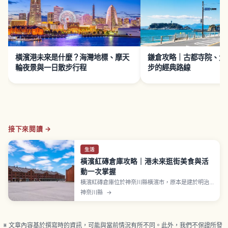
橫濱港未來是什麼？海灣地標、摩天
鎌倉攻略｜古都寺院、大
輪夜景與一日散步行程
步的經典路線
接下來閱讀 →
生活
橫濱紅磚倉庫攻略｜港未來逛街美食與活
動一次掌握
橫濱紅磚倉庫位於神奈川縣橫濱市，原本是建於明治
末期至大正初期的國家保稅倉庫，2號館於1911年（明
神奈川縣
→
治44年）、1號館於1913年（大正2年）竣工。2002
年改造為文化與商業設施重新開放。2007年認定為
「近代化產業遺產」。冬季「聖誕市集」、冬〜春
「藝術連結」等活動。
※ 文章內容基於撰寫時的資訊，可能與當前情況有所不同。此外，我們不保證所發