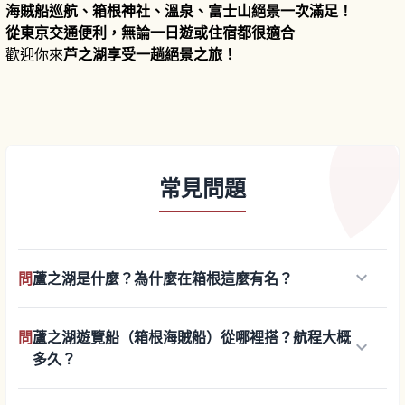
海賊船巡航、箱根神社、溫泉、富士山絕景一次滿足！
從東京交通便利，無論一日遊或住宿都很適合
歡迎你來
芦之湖享受一趟絕景之旅！
常見問題
keyboard_arrow_down
問
蘆之湖是什麼？為什麼在箱根這麼有名？
問
蘆之湖遊覽船（箱根海賊船）從哪裡搭？航程大概
keyboard_arrow_down
多久？