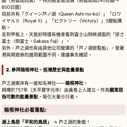
圓（依區間而異）。特別船室需加價（依區間為240日圓〜
800日圓）
目前共有「クイーン芦ノ湖（Queen Ashi-no-ko）」「ロワ
イヤルⅡ（Royal II）」「ビクトリー（Victory）」3艘船運
航。
走到甲板上，天氣好時還有機會看到富士山倒映湖面的「逆さ
富士（倒富士，Sakasa Fuji）」。
另外，芦之湖也有由其他公司營運的「芦ノ湖遊覧船」，發著
港與周遊券的適用範圍不同，建議事先確認。
2. 參拜箱根神社，巡禮歷史與能量景點
芦之湖東岸有一座知名神社——
箱根神社
。
相傳於757年（天平寶字元年）由萬卷上人建立，作為
關東屈
指可數的能量景點
，吸引大量
參拜
者。
箱根神社必看重點:
湖上鳥居「平和的鳥居」
→ 芦之湖的象徵！