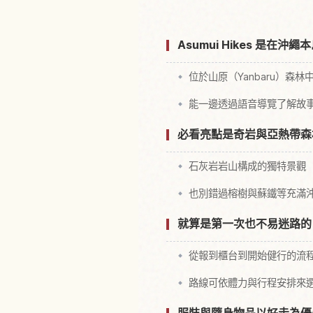
Asumui Hikes 是
位於山原（Yanbaru）森
能一邊透過語音導覽了解故
必看亮點是奇岩與亞熱帶森
石灰岩岩山構成的獨特景觀
也別錯過榕樹與蘇鐵等充滿
就算是第一次也不易迷路的 Asu
從報到櫃台到開始健行的流
路線可依體力與行程安排來