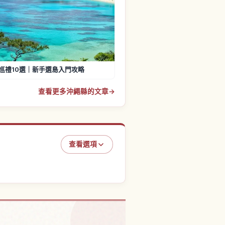
巡禮10選｜新手選島入門攻略
查看更多沖繩縣的文章
→
查看選項
ハイクス的體驗
↗