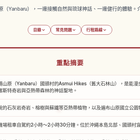
島北部山原（Yanbaru），一邊接觸自然與琉球神話、一邊健行的
目錄
常見問題
行程路線
重點摘要
山原（Yanbaru）國頭村的Asmui Hikes（舊大石林山），是
喀斯特奇岩與亞熱帶森林的神話聖地。
銳的石灰岩奇岩、榕樹與蘇鐵等亞熱帶植物，以及遍布山原國立公園
機場租車自駕約2小時～2小時30分鐘。位於沖繩本島北部、國頭村