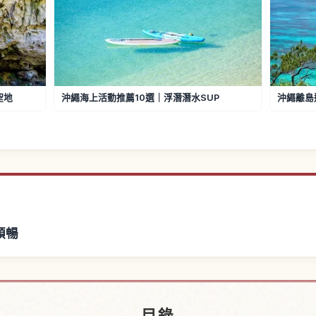
聖地
沖繩海上活動推薦10選｜浮潛潛水SUP
沖繩離島
順暢
クス附近的飯店
尋找アスムイ
↗