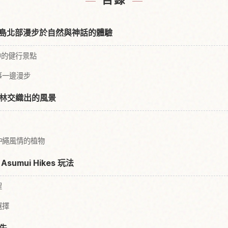
目錄
在沖繩本島北部漫步於自然與神話的體驗
林中的健行景點
事一邊漫步
林交織出的風景
沖繩風情的植物
mui Hikes 玩法
程
選擇