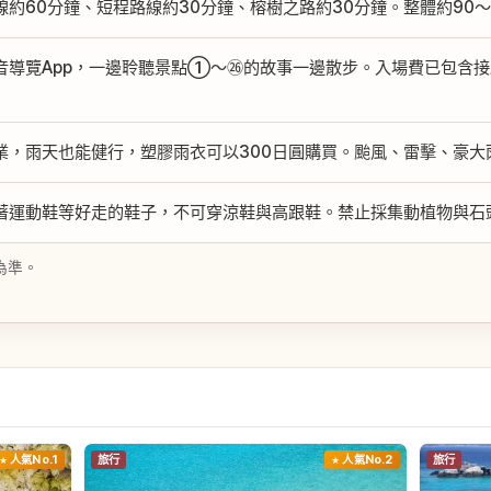
線約60分鐘、短程路線約30分鐘、榕樹之路約30分鐘。整體約90～
導覽App，一邊聆聽景點①～㉖的故事一邊散步。入場費已包含接駁巴士與
業，雨天也能健行，塑膠雨衣可以300日圓購買。颱風、雷擊、豪大
著運動鞋等好走的鞋子，不可穿涼鞋與高跟鞋。禁止採集動植物與石
為準。
人氣No.1
旅行
人氣No.2
旅行