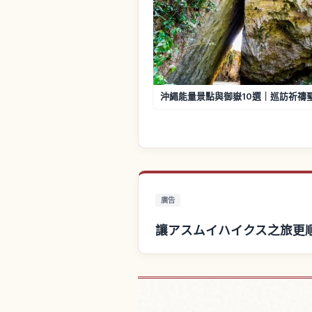
沖繩能量景點與御嶽10選｜巡訪祈禱
廣告
讓アスムイハイクス之旅更
尋找アスムイハイ