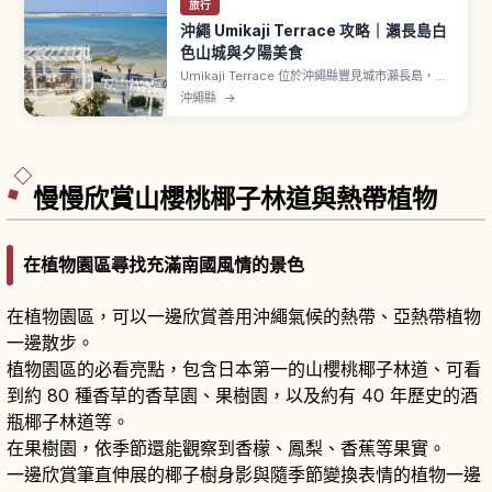
旅行
沖繩 Umikaji Terrace 攻略｜瀨長島白
色山城與夕陽美食
Umikaji Terrace 位於沖繩縣豐見城市瀨長島，從
那霸機場開車約15分鐘。純白建物沿坡面面向大海
沖繩縣
→
層層展開，與藍天與海洋形成鮮明對比。約47間店
鋪匯聚購物與美食，提供沖繩蕎麥麵、塔可飯等在
地料理。位置接近那霸機場跑道，可近距離看到飛
機起降。傍晚的夕陽景色夢幻。
慢慢欣賞山櫻桃椰子林道與熱帶植物
在植物園區尋找充滿南國風情的景色
在植物園區，可以一邊欣賞善用沖繩氣候的熱帶、亞熱帶植物
一邊散步。
植物園區的必看亮點，包含日本第一的山櫻桃椰子林道、可看
到約 80 種香草的香草園、果樹園，以及約有 40 年歷史的酒
瓶椰子林道等。
在果樹園，依季節還能觀察到香檬、鳳梨、香蕉等果實。
一邊欣賞筆直伸展的椰子樹身影與隨季節變換表情的植物一邊