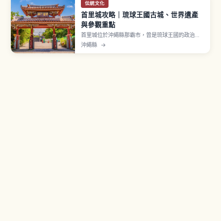
伝統文化
首里城攻略｜琉球王國古城、世界遺產
與參觀重點
首里城位於沖繩縣那霸市，曾是琉球王國的政治、
外交與文化中心，繁榮約450年。據稱於14世紀左
沖繩縣
→
右創建，2000年「首里城跡」以世界遺產「琉球
王國的城及相關遺產群」登錄。2019年10月火災使
正殿等主要建物燒毀，目前以2026年度完成為目標
復原。守禮門曾被採用於兩千日圓紙幣。