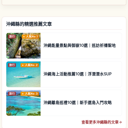
沖繩縣的精選推薦文章
旅行
人氣No.1
沖繩能量景點與御嶽10選｜巡訪祈禱聖地
旅行
人氣No.2
沖繩海上活動推薦10選｜浮潛潛水SUP
旅行
人氣No.3
沖繩離島巡禮10選｜新手選島入門攻略
查看更多沖繩縣的文章
→