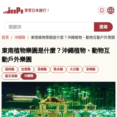
享受
日本旅行！
首頁
/
沖繩縣
/
東南植物樂園是什麼？沖繩植物、動物互動戶外樂園
東南植物樂園是什麼？沖繩植物、動物互
動戶外樂園
福岡縣
佐賀縣
長崎縣
熊本縣
大分縣
宮崎縣
沖繩縣
鹿兒島縣