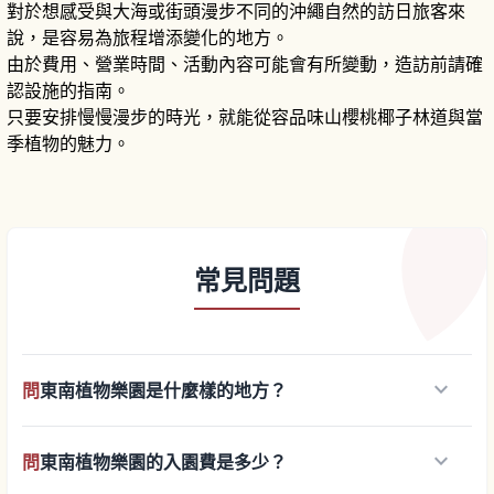
對於想感受與大海或街頭漫步不同的沖繩自然的訪日旅客來
說，是容易為旅程增添變化的地方。
由於費用、營業時間、活動內容可能會有所變動，造訪前請確
認設施的指南。
只要安排慢慢漫步的時光，就能從容品味山櫻桃椰子林道與當
季植物的魅力。
常見問題
keyboard_arrow_down
問
東南植物樂園是什麼樣的地方？
keyboard_arrow_down
問
東南植物樂園的入園費是多少？