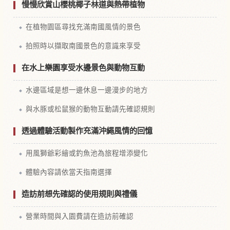
慢慢欣賞山櫻桃椰子林道與熱帶植物
在植物園區尋找充滿南國風情的景色
拍照時以擷取南國景色的意識來享受
在水上樂園享受水邊景色與動物互動
水邊區域是想一邊休息一邊漫步的地方
與水豚或松鼠猴的動物互動請先確認規則
透過體驗活動製作充滿沖繩風情的回憶
用風獅爺彩繪或釣魚池為旅程增添變化
體驗內容請依當天指南選擇
造訪前想先確認的使用規則與禮儀
營業時間與入園費請在造訪前確認