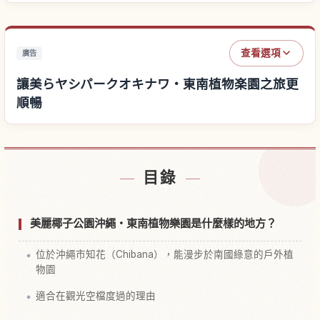
查看選項
廣告
讓美らヤシパークオキナワ・東南植物楽園之旅更
順暢
尋找美らヤシパークオキナワ・東南植物楽園附近的飯店
↗
目錄
尋找美らヤシパークオキナワ・東南植物楽園的體驗
↗
美麗椰子公園沖繩・東南植物樂園是什麼樣的地方？
位於沖繩市知花（Chibana），能漫步於南國綠意的戶外植
物園
適合在觀光空檔度過的理由