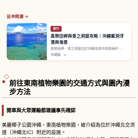
延伸閱讀 →
旅行
真榮田岬與青之洞窟攻略｜沖繩藍洞浮
潛與海景
真榮田岬・青之洞窟位於沖繩本島中部恩納村，從
那霸機場開車約1〜1.5小時。岬下方有海蝕形成的
沖繩縣
→
「青之洞窟」，洞內海水反射陽光呈現夢幻青藍
色，是浮潛與潛水熱門景點。岬頂設有展望台，付
費停車場每小時100日圓。
前往東南植物樂園的交通方式與園內漫
步方法
開車與大眾運輸都建議事先確認
美麗椰子公園沖繩・東南植物樂園，被介紹為位於沖繩北交流
道（沖繩北IC）附近的設施。