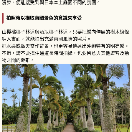
漫步，便能感受到與日本本土庭園不同的氛圍。
拍照時以擷取南國景色的意識來享受
山櫻桃椰子林道與酒瓶椰子林道，只要把縱向伸展的樹木線條
納入畫面，就能拍出充滿南國風情的照片。
把水邊或藍天當作背景，也更容易傳達出沖繩特有的明亮感。
不過，請不要擋住通道長時間拍攝，也要留意與其他遊客及動
物之間的距離。