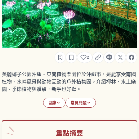
2
美麗椰子公園沖繩・東南植物樂園位於沖繩市，是能享受南國
植物、水畔風景與動物互動的戶外植物園。介紹椰林、水上樂
園、季節植物與體驗，新手也好逛。
目錄
常見問題
重點摘要