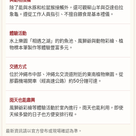
除了能與水豚和松鼠猴接觸外，還可觀察山羊與亞達伯拉
象龜。遵從工作人員指引、不擅自餵食是基本禮儀。
體驗活動
水上樂園「相遇之湖」的釣魚池、風獅爺與動物彩繪、植
物標本筆製作等體驗豐富多元。
交通方式
位於沖繩市中部、沖繩北交流道附近的東南植物樂園。從
那霸機場開車（經高速公路）約50分鐘可達。
雨天也能盡興
風獅爺彩繪等體驗活動於室內進行，雨天也能利用，即使
天候多變的日子也方便安排行程。
最新資訊請以官方發布或現場確認為準。