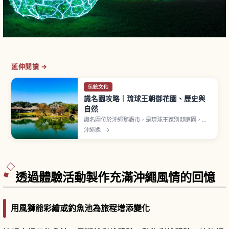
延伸閱讀 →
伝統文化
識名園攻略｜琉球王朝御花園、歷史與
自然
識名園位於沖繩那霸市，是琉球王家別邸庭園，
1799年建造，2000年作為世界遺產「琉球王國的
沖繩縣
→
城及相關遺產群」之一登錄。曾用於王族休養與接
待中國皇帝使者（冊封使）的迎賓館，融合日本大
名庭園回遊式、中國風六角堂與琉球石造技法。心
字池、御殿、勸耕台是看點。入園費400日圓。
透過體驗活動製作充滿沖繩風情的回憶
用風獅爺彩繪或釣魚池為旅程增添變化