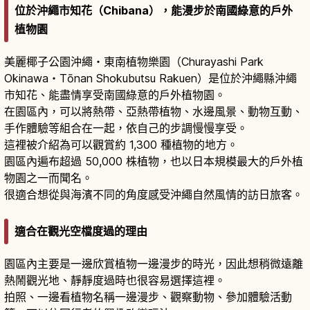
位於沖繩市知花（Chibana），能漫步於南國綠意的戶外
植物園
美麗椰子公園沖繩・東南植物樂園（Churayashi Park
Okinawa・Tōnan Shokubutsu Rakuen）是位於沖繩縣沖繩
市知花、能盡情享受南國綠意的戶外植物園。
在園區內，可以將熱帶、亞熱帶植物、水邊風景、動物互動、
手作體驗等組合在一起，依自己的步調慢慢享受。
這裡被介紹為可以觀賞約 1,300 種植物的地方。
園區內遍布超過 50,000 株植物，也以日本規模最大的戶外植
物園之一而聞名。
很適合想從與海濱不同的角度感受沖繩自然風情的訪日旅客。
適合在觀光空檔度過的理由
園區內主要是一邊欣賞植物一邊漫步的時光，因此想稍微遠離
熱鬧觀光地、靜靜度過時也很容易選擇這裡。
拍照、一邊看植物名稱一邊漫步、觀察動物、參加體驗活動