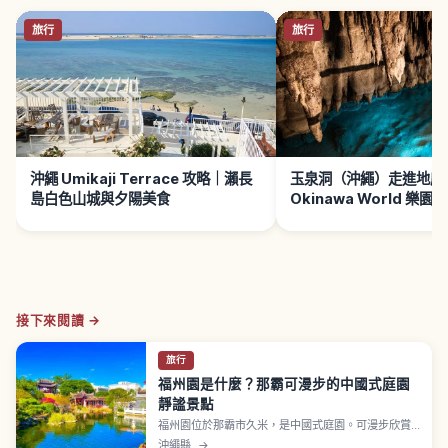
旅行
旅行
沖繩 Umikaji Terrace 攻略｜瀨長
玉泉洞（沖繩）走進地底
島白色山城與夕陽美食
Okinawa World 樂園
接下來閱讀 →
旅行
福州園是什麼？那霸可漫步的中國式庭園
靜謐景點
福州園位於那霸市久米，是中國式庭園。可漫步欣賞
福州式建築、池塘與綠意景觀，易與國際通周邊、那
沖繩縣
→