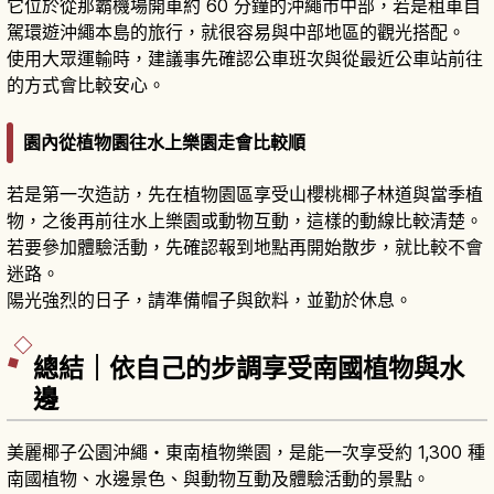
它位於從那霸機場開車約 60 分鐘的沖繩市中部，若是租車自
駕環遊沖繩本島的旅行，就很容易與中部地區的觀光搭配。
使用大眾運輸時，建議事先確認公車班次與從最近公車站前往
的方式會比較安心。
園內從植物園往水上樂園走會比較順
若是第一次造訪，先在植物園區享受山櫻桃椰子林道與當季植
物，之後再前往水上樂園或動物互動，這樣的動線比較清楚。
若要參加體驗活動，先確認報到地點再開始散步，就比較不會
迷路。
陽光強烈的日子，請準備帽子與飲料，並勤於休息。
總結｜依自己的步調享受南國植物與水
邊
美麗椰子公園沖繩・東南植物樂園，是能一次享受約 1,300 種
南國植物、水邊景色、與動物互動及體驗活動的景點。