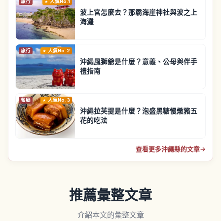
旅行
人氣No.1
波上宮怎麼去？那霸海崖神社與波之上
海灘
旅行
人氣No.2
沖繩風獅爺是什麼？意義、公母與伴手
禮指南
餐廳
人氣No.3
沖繩拉芙提是什麼？泡盛黑糖慢燉豬五
花的吃法
查看更多沖繩縣的文章
→
推薦彙整文章
介紹本文的彙整文章