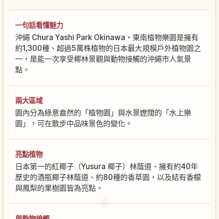
一句話看懂魅力
沖繩 Chura Yashi Park Okinawa・東南植物樂園是擁有
約1,300種、超過5萬株植物的日本最大規模戶外植物園之
一，是能一次享受椰林景觀與動物接觸的沖繩市人氣景
點。
兩大區域
園內分為綠意盎然的「植物園」與水景遼闊的「水上樂
園」，可在散步中品味景色的變化。
亮點植物
日本第一的紅椰子（Yusura 椰子）林蔭道、擁有約40年
歷史的酒瓶椰子林蔭道、約80種的香草園，以及結有香檬
與鳳梨的果樹園皆為亮點。
與動物接觸