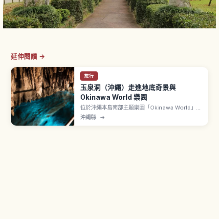
延伸閱讀 →
旅行
玉泉洞（沖繩）走進地底奇景與
Okinawa World 樂園
位於沖繩本島南部主題樂園「Okinawa World」內
的玉泉洞，是全長超過5公里、其中約890公尺對
沖繩縣
→
外開放的巨大鐘乳石洞。文章介紹壯觀的鐘乳石
群、被稱為「黃金茶室」的金黃色岩壁、地底河流
與湖泊、全年約21℃涼爽的洞內環境，以及參觀動
線、所需時間與順遊園區其他設施的建議。