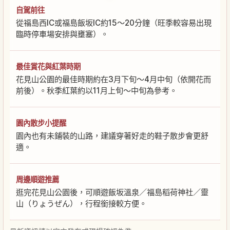
自駕前往
從福島西IC或福島飯坂IC約15～20分鐘（旺季較容易出現
臨時停車場安排與壅塞）。
最佳賞花與紅葉時期
花見山公園的最佳時期約在3月下旬～4月中旬（依開花而
前後）。秋季紅葉約以11月上旬～中旬為參考。
園內散步小提醒
園內也有未鋪裝的山路，建議穿著好走的鞋子散步會更舒
適。
周邊順遊推薦
逛完花見山公園後，可順遊飯坂溫泉／福島稻荷神社／靈
山（りょうぜん），行程銜接較方便。