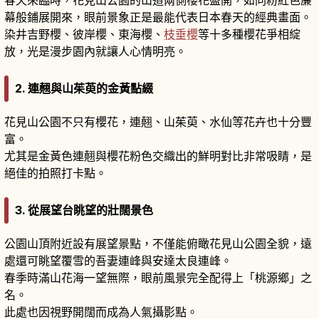
幕般鋪展開來，眼前景象正是最能代表日本春天的經典畫面。
染井吉野櫻、彼岸櫻、東海櫻、
枝垂櫻
等十多種櫻花爭相綻
放，光是漫步園內就讓人心情明亮。
2. 連翹與山茱萸的金黃點綴
花見山公園不只有櫻花，連翹、山茱萸、水仙等花卉也十分豐
富。
尤其是金黃色連翹與櫻花粉色交織出的鮮明對比非常吸睛，是
絕佳的拍照打卡點。
3. 從展望台眺望的壯闊景色
公園山頂附近設有展望景點，不僅能俯瞰花見山公園全貌，遠
處還可眺望覆雪的吾妻連峰與安達太良連峰。
春季時滿山花海一望無際，眼前風景完全配得上「桃源鄉」之
名。
此處也因視野開闊而成為人氣攝影點。