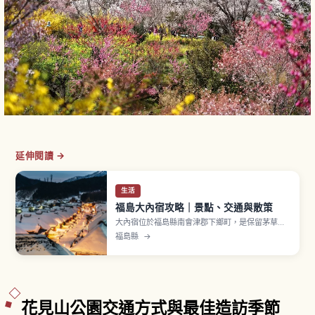
延伸閱讀 →
生活
福島大內宿攻略｜景點、交通與散策
大內宿位於福島縣南會津郡下鄉町，是保留茅草屋
頂建築街景的宿場町。相傳作為連結會津與日光的
福島縣
→
街道宿場町整備。1981年（昭和56年）選定「國選
定重要傳統的建造物群保存地區」。寄棟造茅草屋
頂民宅排列。名物「蔥蕎麥」以長蔥代替筷子捲起
蕎麥麵享用，一碗約1,000〜1,300日圓。
花見山公園交通方式與最佳造訪季節