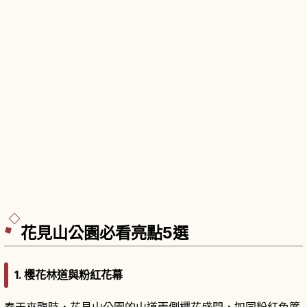
花見山公園必看亮點5選
1. 櫻花林道與粉紅花幕
春天來臨時，花見山公園的山道兩側櫻花盛開，如同粉紅色簾