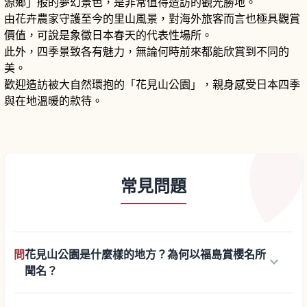
源鄉」般的夢幻景色，是非常值得造訪的觀光勝地。
由花卉農家守護至今的里山風景，對海外旅客而言也極具觀賞
價值，可說是象徵日本春天的代表性場所。
此外，四季景致各有魅力，無論何時前來都能欣賞到不同的
美。
歡迎造訪被大自然環抱的「花見山公園」，親身感受日本四季
與在地溫暖的款待。
常見問題
問
花見山公園是什麼樣的地方？為何以福島賞櫻名所
keyboard_arrow_down
聞名？