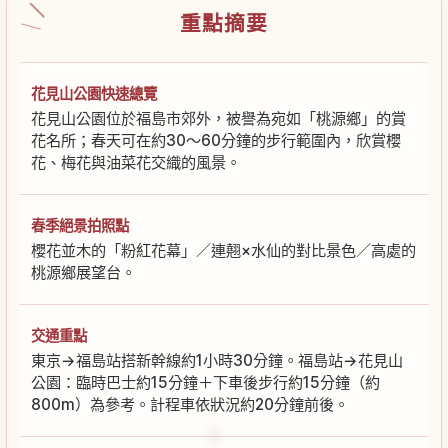
重點摘要
花見山公園快速總覽
花見山公園位於福島市郊外，被譽為宛如「桃源鄉」的賞
花名所；春天可在約30～60分鐘的步行範圍內，欣賞櫻
花、梅花與油菜花交織的風景。
春季絕景拍照點
櫻花並木的「粉紅花幕」／連翹×水仙的對比景色／高處的
桃源鄉展望台。
交通重點
東京→福島站搭新幹線約1小時30分鐘。福島站→花見山
公園：臨時巴士約15分鐘＋下車後步行約15分鐘（約
800m）為參考。計程車依狀況約20分鐘前後。