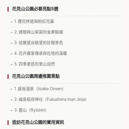
花見山公園必看亮點5選
1. 櫻花林道與粉紅花幕
2. 連翹與山茱萸的金黃點綴
3. 從展望台眺望的壯闊景色
4. 花卉農家傳承與在地的溫暖
5. 四季更迭的里山自然
花見山公園周邊推薦景點
1. 飯坂溫泉（Iizaka Onsen）
2. 福島稻荷神社（Fukushima Inari Jinja）
3. 靈山（Ryōzen）
造訪花見山公園的實用資訊