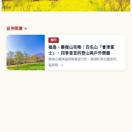
延伸閱讀 →
旅行
福島・磐梯山攻略｜百名山「會津富
士」、四季皆宜的登山與戶外樂園
磐梯山橫跨福島縣豬苗代町、磐梯町與北鹽原村，
標高1,816公尺，屬活火山並入選日本百名山，山容
福島縣
→
優美也被稱為「會津富士」。1888年（明治21年）
大噴發讓裏磐梯地區形成檜原湖、秋元湖、小野川
湖等眾多湖沼與五色沼湖沼群。「八方台路線」適
合新手，單程約3.5公里上坡約2小時10分。