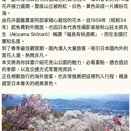
花卉接力盛開，整座山丘被粉紅、白色、黃色染成一片繽紛花
海。
由花卉園藝農家阿部家細心栽培的花木，自1959年（昭和34
年）起免費對外開放，也因日本代表性攝影家故秋山莊太郎先
生（Akiyama Shōtarō）稱讚「福島有桃源鄉」，而在全國打
響知名度。
到了春季最佳觀賞期，園內湧入大量旅客，吸引日本國內外的
賞花人潮，熱鬧非凡。
本文將為你詳盡介紹花見山公園的魅力、必看重點、適合造訪
的季節，以及交通方式等實用資訊。
正在規劃旅行的海外旅客，也非常推薦把這裡列入行程，親身
感受日本春天的絕美景色。