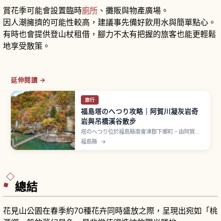
賞花季可能會設置臨時
廁所
、攤販與物產廣場。
因人潮擁擠的可能性較高，建議事先備好飲用水與簡單點心。
有時也會提供登山杖租借，腳力不太有把握的旅客也能更輕鬆
地享受散策。
延伸閱讀 →
旅行
福島塔のへつり攻略｜阿賀川凝灰岩奇
岩與吊橋溪谷散步
塔のへつり位於福島縣南會津郡下鄉町，由阿賀川
（大川）長年侵蝕風化而成的峽谷景勝地。「へつ
福島縣
→
り」在會津方言意為「緊貼河川的險峻斷崖」。地
層由凝灰岩、凝灰角礫岩與頁岩交錯堆疊，全長約
200公尺奇岩如塔般林立。1943年（昭和18年）
指定國家天然紀念物。吊橋冬季可能封閉。
總結
花見山公園在春季約70種花卉同時盛放之際，呈現出宛如「桃