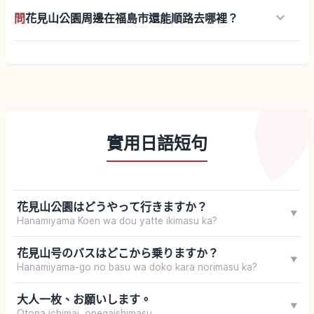
keyboard_arrow_down
問
花見山公園周邊在福島市還能順路去哪裡？
實用日語短句
花見山公園はどうやって行きますか？
▼
Hanamiyama Koen wa dou yatte ikimasu ka?
花見山号のバスはどこから乗りますか？
▼
Hanamiyama-go no basu wa doko kara norimasu ka?
大人一枚、お願いします。
▼
Otona ichimai, onegaishimasu.