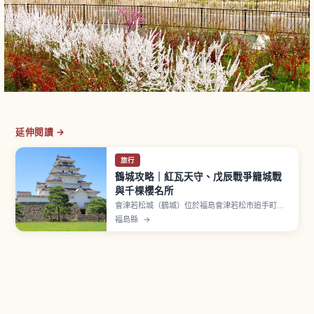
延伸閱讀 →
旅行
鶴城攻略｜紅瓦天守、戊辰戰爭籠城戰
與千棵櫻名所
會津若松城（鶴城）位於福島會津若松市追手町，
相傳1384年由葦名直盛以「東黑川館」之名築城，
福島縣
→
1593年蒲生氏郷完成七層天守並改名「鶴城」。
1868年戊辰戰爭時會津藩約1個月籠城戰，明治7年
拆除後1965年重建。國指定史跡、日本100名城，
紅瓦天守與約1,000棵櫻花為亮點。