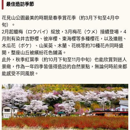
最佳造訪季節
花見山公園最美的時期是春季賞花季（約3月下旬至4月中
旬）。
2月起蠟梅（ロウバイ）綻放，3月梅花（ウメ）接續登場，4
月則有染井吉野櫻、彼岸櫻、東海櫻等多種櫻花，以及連翹、
木瓜花（ボケ）、山茱萸、木蘭、花桃等約70種花卉同時盛
開，整座山丘被繽紛花色鋪滿。
此外，秋季紅葉季（約10月下旬至11月中旬）也能欣賞到迷人
景緻，作為一年四季皆值得造訪的自然景點，無論何時前來都
能感受不同風貌。