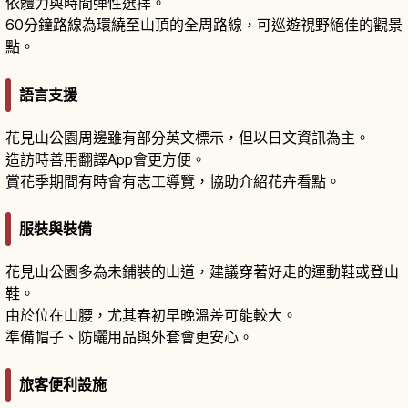
依體力與時間彈性選擇。
60分鐘路線為環繞至山頂的全周路線，可巡遊視野絕佳的觀景
點。
語言支援
花見山公園周邊雖有部分英文標示，但以日文資訊為主。
造訪時善用翻譯App會更方便。
賞花季期間有時會有志工導覽，協助介紹花卉看點。
服裝與裝備
花見山公園多為未鋪裝的山道，建議穿著好走的運動鞋或登山
鞋。
由於位在山腰，尤其春初早晚溫差可能較大。
準備帽子、防曬用品與外套會更安心。
旅客便利設施