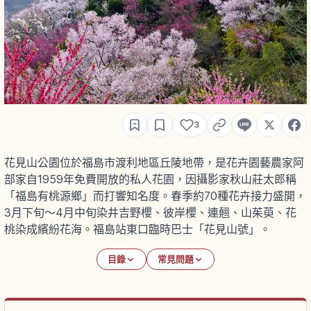
3
花見山公園位於福島市渡利地區丘陵地帶，是花卉園藝農家阿
部家自1959年免費開放的私人花園，因攝影家秋山莊太郎稱
「福島有桃源鄉」而打響知名度。春季約70種花卉接力盛開，
3月下旬〜4月中旬染井吉野櫻、彼岸櫻、連翹、山茱萸、花
桃染成繽紛花海。福島站東口臨時巴士「花見山號」。
目錄
常見問題