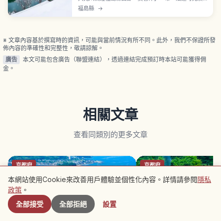
谷、水壩湖等風景。沿岸行駛的 JR 只見線以景觀聞
福島縣
→
名，常被介紹為「日本最美的地方鐵道路線」之一。
「只見線第一橋梁觀景點」是較容易捕捉「列車＋溪
谷」畫面的代表拍攝地。秋季紅葉與冬季雪景特別動
人，獨木舟與雪鞋健行等活動。
※ 文章內容基於撰寫時的資訊，可能與當前情況有所不同。此外，我們不保證所發
佈內容的準確性和完整性，敬請諒解。
廣告
本文可能包含廣告（聯盟連結），透過連結完成預訂時本站可能獲得佣
金。
相關文章
查看同類別的更多文章
京都府
京都府
本網站使用Cookie來改善用戶體驗並個性化內容。詳情請參閱
隱私
附近景點
政策
。
全部接受
全部拒絕
設置