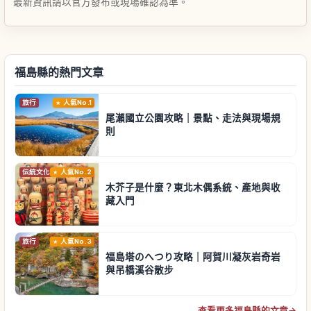
最新資訊請以官方發布或現場確認為準。
福島縣的熱門文章
旅行
人氣No.1
尾瀨國立公園攻略｜景點、走法與現場規
則
伝統文化
人氣No.2
木芥子是什麼？東北木偶系統、產地與收
藏入門
旅行
人氣No.3
福島塔のへつり攻略｜阿賀川凝灰岩奇岩
與吊橋溪谷散步
查看更多福島縣的文章
→