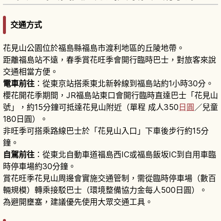
交通方式
花見山公園位於福島縣福島市渡利地區的丘陵地帶。
距離福島站不遠，春季賞花旺季會開行臨時巴士，對旅客來說
交通相當方便。
電車前往
：從東京站搭乘東北新幹線到福島站約1小時30分。
櫻花開花季期間，JR福島站東口會開行臨時直達巴士「花見山
號」，約15分鐘可抵達花見山附近（單程 成人350
日圓
／兒童
180日圓）。
非旺季可搭乘路線巴士於「花見山入口」下車後步行約15分
鐘。
自駕前往
：從東北自動車道福島西IC或福島飯坂IC到自用車臨
時停車場約30分鐘。
賞花旺季花見山周邊會實施交通管制，需從臨時停車場（數百
輛規模）轉乘接駁巴士（環境整備協力金每人500日圓）。
為避開壅塞，建議優先使用大眾交通工具。