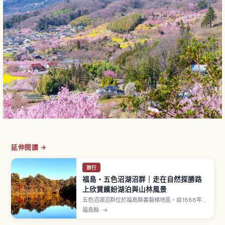
延伸閱讀 →
旅行
福島・五色沼湖沼群｜走在自然探勝路
上欣賞繽紛湖泊與山林風景
五色沼湖沼群位於福島縣裏磐梯地區，由1888年磐
梯山大噴發後山體（小磐梯）崩塌堵塞河川形成。
福島縣
→
沿著「五色沼自然探勝路」全長約3.6公里、步行
1.5〜2小時，可巡遊毘沙門沼（規模最大、祖母