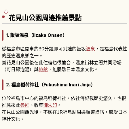
綠）、青沼（深邃藍）、弁天沼、瑠璃沼、赤沼等
30多處湖沼。從毘沙門沼一側出發為人氣走法。
花見山公園周邊推薦景點
1. 飯坂溫泉（Iizaka Onsen）
從福島市區開車約30分鐘即可到達的飯坂
溫泉
，是福島代表性
的歷史溫泉鄉之一。
賞花見山公園後在此住宿也很適合，溫泉街林立著共同浴場
（可日歸泡湯）與
旅館
，能體驗日本溫泉文化。
2. 福島稻荷神社（Fukushima Inari Jinja）
位於福島市中心的福島稻荷神社，依社傳記載歷史悠久，也很
推薦來此
參拜
、收集
御朱印
。
花見山公園觀光後，不妨在JR福島站周邊順道造訪，感受日本
神社文化。