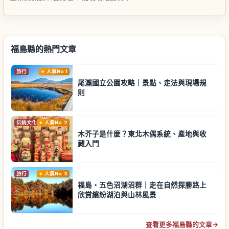
福島縣的熱門文章
旅行
人氣No.1
尾瀨國立公園攻略｜景點、走法與現場規
則
伝統文化
人氣No.2
木芥子是什麼？東北木偶系統、產地與收
藏入門
旅行
人氣No.3
福島・五色沼湖沼群｜走在自然探勝路上
欣賞繽紛湖泊與山林風景
查看更多福島縣的文章
→