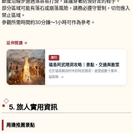
斷崖沿線步道遇濕容易打滑，建議穿著防滑好走的鞋子。
部分區域可能有落石或崩落風險，請務必遵守管制，切勿進入
禁止區域。
參觀所需時間約30分鐘～1小時可作為參考。
延伸閱讀 →
旅行
福島阿武隈洞攻略｜景點、交通與散策
位於福島縣田村市的阿武隈洞，是歷經數十萬年雕
塑而成的石灰岩鐘乳洞，以壯觀規模與燈光襯托下
福島縣
→
的奇岩景致聞名。文章會介紹洞內重點區域、路線
選擇、最佳造訪季節、服裝與攜帶物品、交通方式
及周邊景點，讓首次造訪東北的旅人也能安心享受
探險之旅。
5. 旅人實用資訊
周邊推薦景點