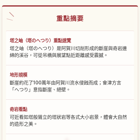
重點摘要
塔之岫（塔のへつり）重點速覽
塔之岫（塔のへつり）是阿賀川切削形成的斷崖與奇岩連
綿的溪谷，可從吊橋與展望點近距離感受震撼。
地形規模
斷崖約花了100萬年由阿賀川流水侵蝕而成；會津方言
「へつり」意指斷崖、絕壁。
奇岩看點
可近看如塔般聳立的塔狀岩等各式大小岩景，體會大自然
的造形之美。