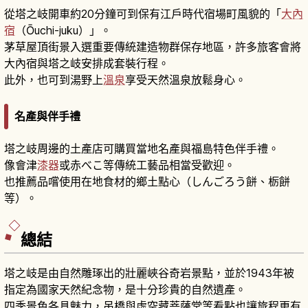
從塔之岐開車約20分鐘可到保有江戶時代宿場町風貌的「
大內
宿
（Ōuchi-juku）」。
茅草屋頂街景入選重要傳統建造物群保存地區，許多旅客會將
大內宿與塔之岐安排成套裝行程。
此外，也可到湯野上
溫泉
享受天然溫泉放鬆身心。
名產與伴手禮
塔之岐周邊的土產店可購買當地名產與福島特色伴手禮。
像會津
漆器
或赤べこ等傳統工藝品相當受歡迎。
也推薦品嚐使用在地食材的鄉土點心（しんごろう餅、栃餅
等）。
總結
塔之岐是由自然雕琢出的壯麗峽谷奇岩景點，並於1943年被
指定為國家天然紀念物，是十分珍貴的自然遺產。
四季景色各具魅力，吊橋與虛空藏菩薩堂等看點也讓旅程更有