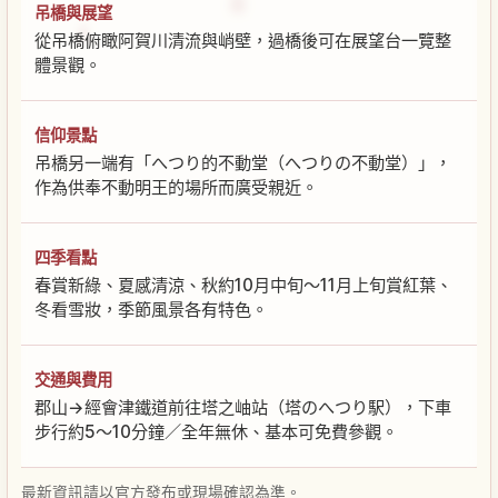
吊橋與展望
從吊橋俯瞰阿賀川清流與峭壁，過橋後可在展望台一覽整
體景觀。
信仰景點
吊橋另一端有「へつり的不動堂（へつりの不動堂）」，
作為供奉不動明王的場所而廣受親近。
四季看點
春賞新綠、夏感清涼、秋約10月中旬～11月上旬賞紅葉、
冬看雪妝，季節風景各有特色。
交通與費用
郡山→經會津鐵道前往塔之岫站（塔のへつり駅），下車
步行約5～10分鐘／全年無休、基本可免費參觀。
最新資訊請以官方發布或現場確認為準。