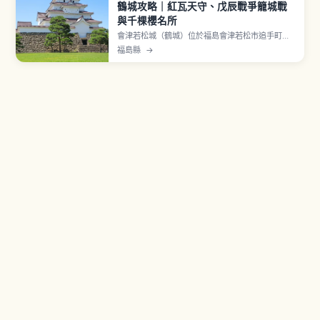
鶴城攻略｜紅瓦天守、戊辰戰爭籠城戰
與千棵櫻名所
會津若松城（鶴城）位於福島會津若松市追手町，
相傳1384年由葦名直盛以「東黑川館」之名築城，
福島縣
→
1593年蒲生氏郷完成七層天守並改名「鶴城」。
1868年戊辰戰爭時會津藩約1個月籠城戰，明治7年
拆除後1965年重建。國指定史跡、日本100名城，
紅瓦天守與約1,000棵櫻花為亮點。