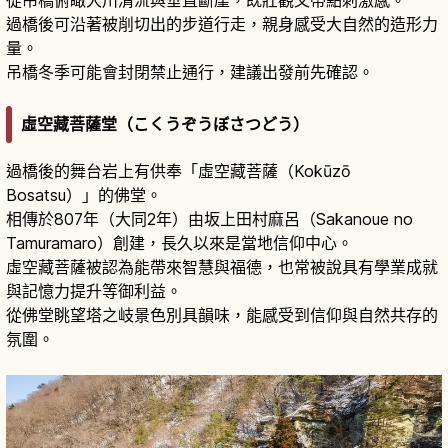
過橋後可沿著被削切出的步道行走，親身感受大自然的造形力
量。
吊橋冬季可能會封閉禁止通行，建議出發前先確認。
虛空藏菩薩堂（こくうぞうぼさつどう）
過橋後的舞台岩上有供奉「虛空藏菩薩（Kokūzō
Bosatsu）」的佛堂。
相傳於807年（大同2年）由坂上田村麻呂（Sakanoue no
Tamuramaro）創建，長久以來是當地信仰中心。
虛空藏菩薩被認為能帶來智慧與福德，也常被說具有學業成就
與記憶力提升等御利益。
從佛堂眺望塔之岐景色別具韻味，能感受到信仰與自然共存的
氛圍。