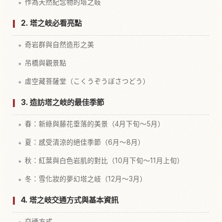
作為天然紀念物的塔之岐
2. 塔之岐必看亮點
奇岩群與自然造形之美
吊橋與觀景點
虛空藏菩薩堂（こくうぞうぼさつどう）
3. 造訪塔之岐的最佳季節
春：新綠與藤花垂落的美景（4月下旬～5月）
夏：感受清涼的絕佳季節（6月～8月）
秋：紅葉與白色岩肌的對比（10月下旬～11月上旬）
冬：雪化妝的夢幻塔之岐（12月～3月）
4. 塔之岐交通方式與基本資訊
交通方式