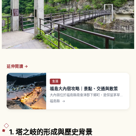
延伸閱讀 →
生活
福島大內宿攻略｜景點、交通與散策
大內宿位於福島縣南會津郡下鄉町，是保留茅草屋
頂建築街景的宿場町。相傳作為連結會津與日光的
福島縣
→
街道宿場町整備。1981年（昭和56年）選定「國選
定重要傳統的建造物群保存地區」。寄棟造茅草屋
頂民宅排列。名物「蔥蕎麥」以長蔥代替筷子捲起
蕎麥麵享用，一碗約1,000〜1,300日圓。
1. 塔之岐的形成與歷史背景