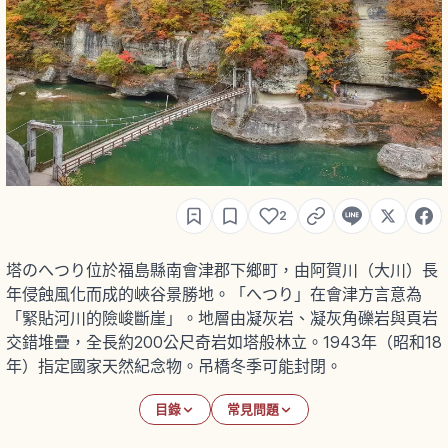
2
塔のへつり位於福島縣南會津郡下鄉町，由阿賀川（大川）長
年侵蝕風化而成的峽谷景勝地。「へつり」在會津方言意為
「緊貼河川的險峻斷崖」。地層由凝灰岩、凝灰角礫岩與頁岩
交錯堆疊，全長約200公尺奇岩如塔般林立。1943年（昭和18
年）指定國家天然紀念物。吊橋冬季可能封閉。
目錄
常見問題