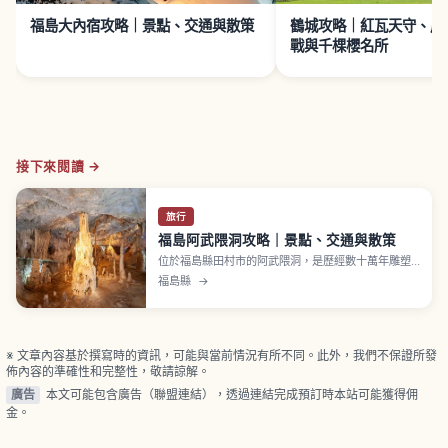
福島大內宿攻略｜景點、交通與散策
鶴城攻略｜紅瓦天守、戊
戰與千棵櫻名所
接下來閱讀 →
旅行
福島阿武隈洞攻略｜景點、交通與散策
位於福島縣田村市的阿武隈洞，是歷經數十萬年雕塑
而成的石灰岩鐘乳洞，以壯觀規模與燈光襯托下的奇
福島縣
→
岩景致聞名。文章會介紹洞內重點區域、路線選擇、
最佳造訪季節、服裝與攜帶物品、交通方式及周邊景
點，讓首次造訪東北的旅人也能安心享受探險之旅。
※ 文章內容基於撰寫時的資訊，可能與當前情況有所不同。此外，我們不保證所發
佈內容的準確性和完整性，敬請諒解。
廣告
本文可能包含廣告（聯盟連結），透過連結完成預訂時本站可能獲得佣
金。