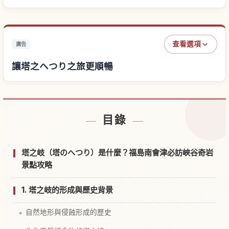
查看選項
廣告
讓塔之へつり之旅更順暢
尋找塔之へつり附近的飯店
↗
目錄
尋找塔之へつり的體驗
↗
塔之岐（塔のへつり）是什麼？福島南會津必訪峽谷奇岩
景點攻略
1. 塔之岐的形成與歷史背景
自然地形與侵蝕形成的歷史