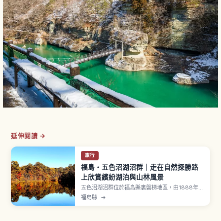
延伸閱讀 →
旅行
福島・五色沼湖沼群｜走在自然探勝路
上欣賞繽紛湖泊與山林風景
五色沼湖沼群位於福島縣裏磐梯地區，由1888年磐
梯山大噴發後山體（小磐梯）崩塌堵塞河川形成。
福島縣
→
沿著「五色沼自然探勝路」全長約3.6公里、步行
1.5〜2小時，可巡遊毘沙門沼（規模最大、祖母
綠）、青沼（深邃藍）、弁天沼、瑠璃沼、赤沼等