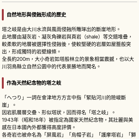
自然地形與侵蝕形成的歷史
塔之岐是由大川水流與風雨侵蝕所雕琢出的斷崖地形。
此地層由凝灰岩、凝灰角礫岩與頁岩（shale）等交錯堆疊，
較柔軟的地層被選擇性侵蝕後，使較堅硬的岩層如屋簷般突
出，形成獨特的岩壁線條。
全長約200m，大小奇岩如塔般林立的景象相當震撼，也以大
川羽鳥縣立自然公園中的代表景勝地而聞名。
作為天然紀念物的塔之岐
「へつり」一詞在會津地方方言中指「緊貼河川的險峻斷
崖」。
因岩肌層層交疊、形似塔狀，因而得名「塔之岐」。
1943年（昭和18年）被指定為國家天然紀念物，其壯麗與美
感在日本國內外都獲得高度評價。
各奇岩也被命名為「屏風岩」「烏帽子岩」「護摩塔岩」「獅