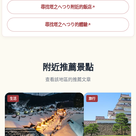
尋找塔之へつり附近的飯店
↗
尋找塔之へつり的體驗
↗
附近推薦景點
查看該地區的推薦文章
生活
旅行