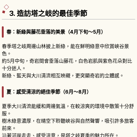
30多處湖沼。從毘沙門沼一側出發為人氣走法。
3. 造訪塔之岐的最佳季節
春：新綠與藤花垂落的美景（4月下旬～5月）
春季塔之岐周邊山林披上新綠，能在鮮明綠意中欣賞峽谷景
色。
約5月中旬，奇岩間會垂落山藤花，白色岩肌與紫色花朵對比
十分迷人。
新綠、藍天與大川清流相互映襯，更突顯奇岩的立體感。
夏：感受清涼的絕佳季節（6月～8月）
夏季大川清流能緩和周邊氣溫，在較涼爽的環境中散策十分舒
服。
樹木綠意濃厚，在晴空下聆聽峽谷與自然聲響，吸引許多旅客
前來。
沿著河岸走走、感受涼意，是塔之岐夏季的魅力所在。