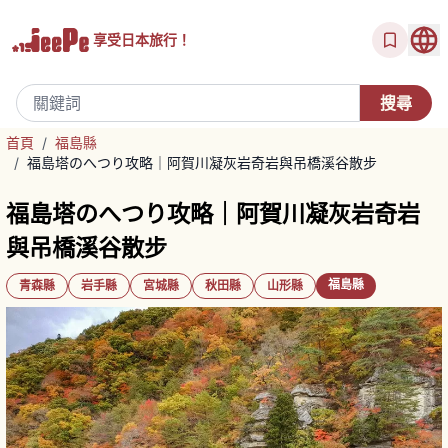
享受
日本旅行！
首頁
/
福島縣
/
福島塔のへつり攻略｜阿賀川凝灰岩奇岩與吊橋溪谷散步
福島塔のへつり攻略｜阿賀川凝灰岩奇岩
與吊橋溪谷散步
福島縣
青森縣
岩手縣
宮城縣
秋田縣
山形縣