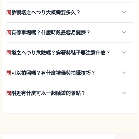
keyboard_arrow_down
問
參觀塔之へつり大概需要多久？
keyboard_arrow_down
問
有停車場嗎？什麼時段最容易擁擠？
keyboard_arrow_down
問
塔之へつり危險嗎？穿著與鞋子要注意什麼？
keyboard_arrow_down
問
可以拍照嗎？有什麼禮儀與拍攝技巧？
keyboard_arrow_down
問
附近有什麼可以一起順遊的景點？