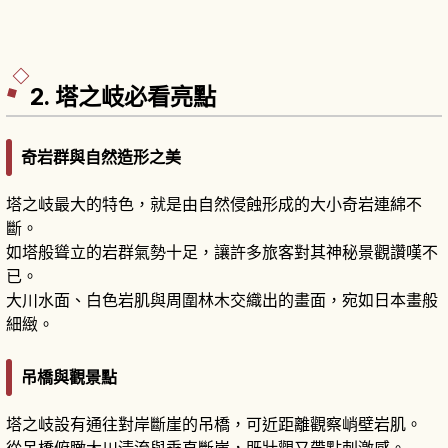
2. 塔之岐必看亮點
奇岩群與自然造形之美
塔之岐最大的特色，就是由自然侵蝕形成的大小奇岩連綿不
斷。
如塔般聳立的岩群氣勢十足，讓許多旅客對其神秘景觀讚嘆不
已。
大川水面、白色岩肌與周圍林木交織出的畫面，宛如日本畫般
細緻。
吊橋與觀景點
塔之岐設有通往對岸斷崖的吊橋，可近距離觀察峭壁岩肌。
從吊橋俯瞰大川清流與垂直斷崖，既壯觀又帶點刺激感。