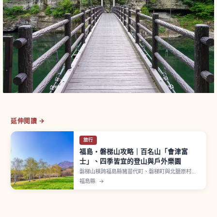
延伸閱讀 →
旅行
福島・磐梯山攻略｜百名山「會津富
士」、四季皆宜的登山與戶外樂園
磐梯山橫跨福島縣豬苗代町、磐梯町與北鹽原村，
標高1,816公尺，屬活火山並入選日本百名山，山容
福島縣
→
優美也被稱為「會津富士」。1888年（明治21年）
大噴發讓裏磐梯地區形成檜原湖、秋元湖、小野川
湖等眾多湖沼與五色沼湖沼群。「八方台路線」適
合新手，單程約3.5公里上坡約2小時10分。