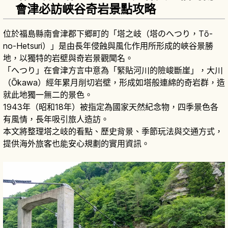
會津必訪峽谷奇岩景點攻略
位於福島縣南會津郡下郷町的「塔之岐（塔のへつり，Tō-
no-Hetsuri）」是由長年侵蝕與風化作用所形成的峽谷景勝
地，以獨特的岩壁與奇岩景觀聞名。
「へつり」在會津方言中意為「緊貼河川的險峻斷崖」，大川
（Ōkawa）經年累月削切岩壁，形成如塔般連綿的奇岩群，造
就此地獨一無二的景色。
1943年（昭和18年）被指定為國家天然紀念物，四季景色各
有風情，長年吸引旅人造訪。
本文將整理塔之岐的看點、歷史背景、季節玩法與交通方式，
提供海外旅客也能安心規劃的實用資訊。