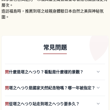
層次。
造訪福島時，推薦到塔之岐親身體驗日本自然之美與神秘氛
圍。
常見問題
keyboard_arrow_down
問
什麼是塔之へつり？看點是什麼樣的景觀？
keyboard_arrow_down
問
塔之へつり是國家天然紀念物嗎？哪一年被指定？
keyboard_arrow_down
問
從塔之へつり站走到塔之へつり要多久？