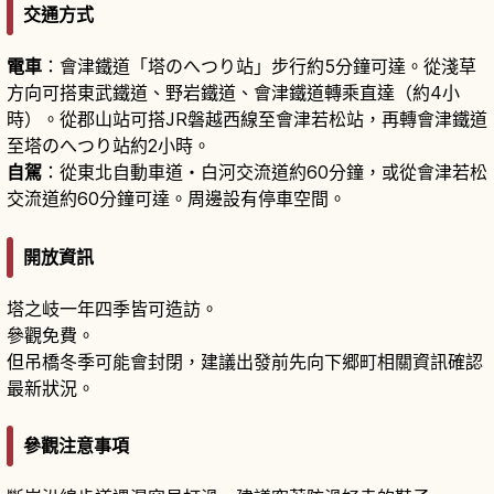
交通方式
電車
：會津鐵道「塔のへつり站」步行約5分鐘可達。從淺草
方向可搭東武鐵道、野岩鐵道、會津鐵道轉乘直達（約4小
時）。從郡山站可搭JR磐越西線至會津若松站，再轉會津鐵道
至塔のへつり站約2小時。
自駕
：從東北自動車道・白河交流道約60分鐘，或從會津若松
交流道約60分鐘可達。周邊設有停車空間。
開放資訊
塔之岐一年四季皆可造訪。
參觀免費。
但吊橋冬季可能會封閉，建議出發前先向下郷町相關資訊確認
最新狀況。
參觀注意事項