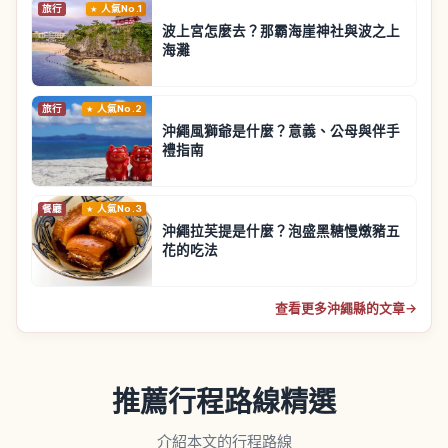
旅行
人氣No.1
波上宮怎麼去？那霸海崖神社與波之上
海灘
旅行
人氣No.2
沖繩風獅爺是什麼？意義、公母與伴手
禮指南
餐廳
人氣No.3
沖繩拉芙提是什麼？泡盛黑糖慢燉豬五
花的吃法
查看更多沖繩縣的文章
→
推薦行程路線精選
介紹本文的行程路線