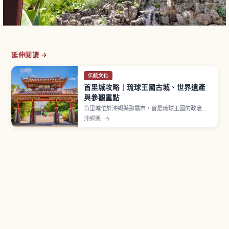
延伸閱讀 →
伝統文化
首里城攻略｜琉球王國古城、世界遺產
與參觀重點
首里城位於沖繩縣那霸市，曾是琉球王國的政治、
外交與文化中心，繁榮約450年。據稱於14世紀左
沖繩縣
→
右創建，2000年「首里城跡」以世界遺產「琉球
王國的城及相關遺產群」登錄。2019年10月火災使
正殿等主要建物燒毀，目前以2026年度完成為目標
復原。守禮門曾被採用於兩千日圓紙幣。