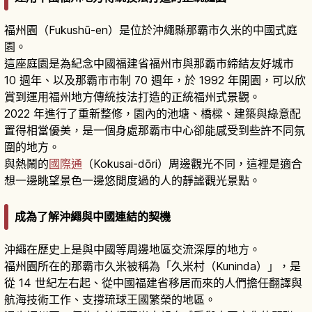
福州園（Fukushū-en）是位於沖繩縣那霸市久米的中國式庭
園。
這座庭園是為紀念中國福建省福州市與那霸市締結友好城市
10 週年、以及那霸市市制 70 週年，於 1992 年開園，可以欣
賞到運用福州地方傳統技法打造的正統福州式景觀。
2022 年進行了重新整修，園內的池塘、橋樑、建築與綠意配
置得相當優美，是一個身處那霸市中心卻能感受到些許不同氛
圍的地方。
與熱鬧的
國際通
（Kokusai-dōri）周邊觀光不同，這裡是適合
想一邊眺望景色一邊悠閒度過的人的靜謐觀光景點。
成為了解沖繩與中國連結的契機
沖繩在歷史上是與中國等周邊地區交流深厚的地方。
福州園所在的那霸市久米被稱為「久米村（Kuninda）」，是
從 14 世紀左右起、從中國福建省移居而來的人們擔任翻譯與
航海技術工作、支撐琉球王國繁榮的地區。