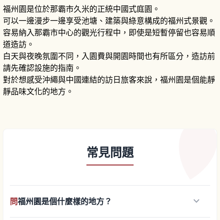
福州園是位於那霸市久米的正統中國式庭園。
可以一邊漫步一邊享受池塘、建築與綠意構成的福州式景觀。
容易納入那霸市中心的觀光行程中，即使是短暫停留也容易順
道造訪。
白天與夜晚氛圍不同，入園費與開園時間也有所區分，造訪前
請先確認設施的指南。
對於想感受沖繩與中國連結的訪日旅客來說，福州園是個能靜
靜品味文化的地方。
常見問題
keyboard_arrow_down
問
福州園是個什麼樣的地方？