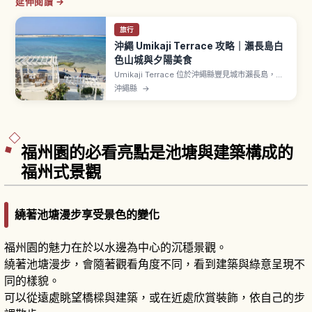
延伸閱讀 →
旅行
沖繩 Umikaji Terrace 攻略｜瀨長島白
色山城與夕陽美食
Umikaji Terrace 位於沖繩縣豐見城市瀨長島，從
那霸機場開車約15分鐘。純白建物沿坡面面向大海
沖繩縣
→
層層展開，與藍天與海洋形成鮮明對比。約47間店
鋪匯聚購物與美食，提供沖繩蕎麥麵、塔可飯等在
地料理。位置接近那霸機場跑道，可近距離看到飛
機起降。傍晚的夕陽景色夢幻。
福州園的必看亮點是池塘與建築構成的
福州式景觀
繞著池塘漫步享受景色的變化
福州園的魅力在於以水邊為中心的沉穩景觀。
繞著池塘漫步，會隨著觀看角度不同，看到建築與綠意呈現不
同的樣貌。
可以從遠處眺望橋樑與建築，或在近處欣賞裝飾，依自己的步