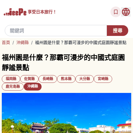
享受
日本旅行！
首頁
/
沖繩縣
/
福州園是什麼？那霸可漫步的中國式庭園靜謐景點
福州園是什麼？那霸可漫步的中國式庭園
靜謐景點
福岡縣
佐賀縣
長崎縣
熊本縣
大分縣
宮崎縣
沖繩縣
鹿兒島縣