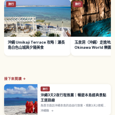
旅行
旅行
沖繩 Umikaji Terrace 攻略｜瀨長
玉泉洞（沖繩）走進地底
島白色山城與夕陽美食
Okinawa World 樂園
接下來閱讀 →
旅行
沖繩3天2夜行程推薦｜暢遊本島經典景點
王道路線
為首次造訪沖繩本島的自由行旅客，規劃3天2夜輕鬆
暢遊那霸、首里、本部半島、海岸風光與南部歷史景
沖繩縣
→
點。涵蓋租車注意事項、住宿與美食選擇及雨天備