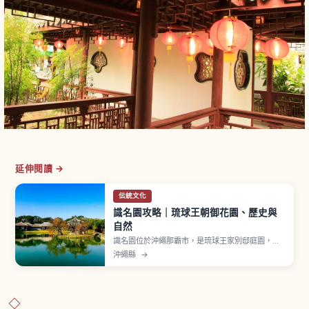
延伸閱讀 →
伝統文化
識名園攻略｜琉球王朝御花園、歷史與
自然
識名園位於沖繩那霸市，是琉球王家別邸庭園，
1799年建造，2000年作為世界遺產「琉球王國的
沖繩縣
→
城及相關遺產群」之一登錄。曾用於王族休養與接
待中國皇帝使者（冊封使）的迎賓館，融合日本大
名庭園回遊式、中國風六角堂與琉球石造技法。心
字池、御殿、勸耕台是看點。入園費400日圓。