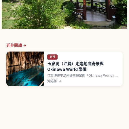
延伸閱讀 →
旅行
玉泉洞（沖繩）走進地底奇景與
Okinawa World 樂園
位於沖繩本島南部主題樂園「Okinawa World」內
的玉泉洞，是全長超過5公里、其中約890公尺對
沖繩縣
→
外開放的巨大鐘乳石洞。文章介紹壯觀的鐘乳石
群、被稱為「黃金茶室」的金黃色岩壁、地底河流
與湖泊、全年約21℃涼爽的洞內環境，以及參觀動
線、所需時間與順遊園區其他設施的建議。