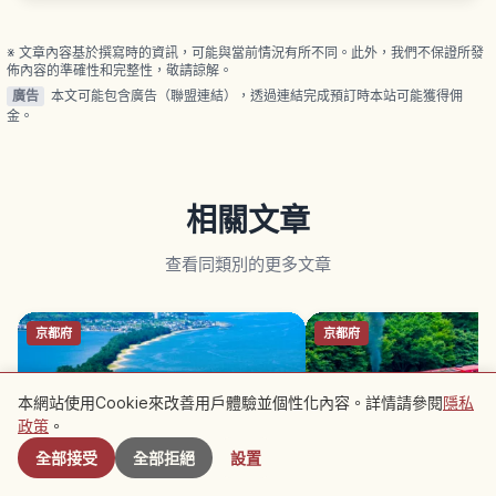
案，懶人包一次看懂。
※ 文章內容基於撰寫時的資訊，可能與當前情況有所不同。此外，我們不保證所發
佈內容的準確性和完整性，敬請諒解。
廣告
本文可能包含廣告（聯盟連結），透過連結完成預訂時本站可能獲得佣
金。
相關文章
查看同類別的更多文章
京都府
京都府
本網站使用Cookie來改善用戶體驗並個性化內容。詳情請參閱
隱私
附近景點
政策
。
全部接受
全部拒絕
設置