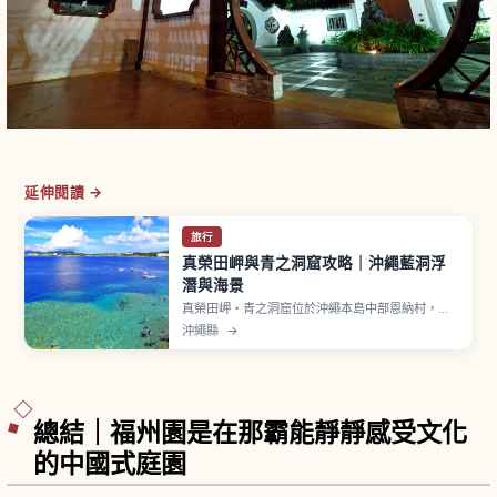
延伸閱讀 →
旅行
真榮田岬與青之洞窟攻略｜沖繩藍洞浮
潛與海景
真榮田岬・青之洞窟位於沖繩本島中部恩納村，從
那霸機場開車約1〜1.5小時。岬下方有海蝕形成的
沖繩縣
→
「青之洞窟」，洞內海水反射陽光呈現夢幻青藍
色，是浮潛與潛水熱門景點。岬頂設有展望台，付
費停車場每小時100日圓。
總結｜福州園是在那霸能靜靜感受文化
的中國式庭園