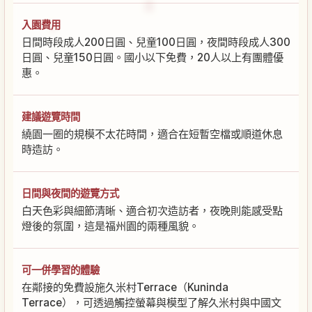
入園費用
日間時段成人200日圓、兒童100日圓，夜間時段成人300
日圓、兒童150日圓。國小以下免費，20人以上有團體優
惠。
建議遊覽時間
繞園一圈的規模不太花時間，適合在短暫空檔或順道休息
時造訪。
日間與夜間的遊覽方式
白天色彩與細節清晰、適合初次造訪者，夜晚則能感受點
燈後的氛圍，這是福州園的兩種風貌。
可一併學習的體驗
在鄰接的免費設施久米村Terrace（Kuninda
Terrace），可透過觸控螢幕與模型了解久米村與中國文