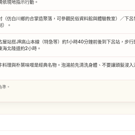
請依現地指示行動。
村（仿白川鄉的合掌造聚落，可參觀民俗資料館與體驗教室）／下呂
制）。
古屋站搭JR高山本線（特急等）約1小時40分鐘前後到下呂站，步
東海北陸道約2小時。
牛料理與朴葉味噌是經典名物。泡湯前先清洗身體、不要讓頭髮浸入
為準。