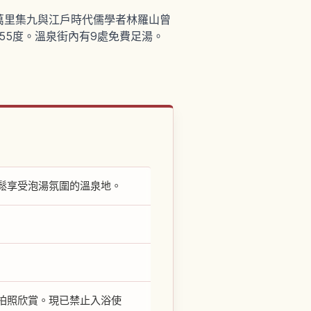
萬里集九與江戶時代儒學者林羅山曾
55度。溫泉街內有9處免費足湯。
鬆享受泡湯氛圍的溫泉地。
拍照欣賞。現已禁止入浴使