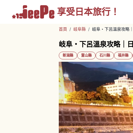
享受
日本旅行！
首頁
/
岐阜縣
/
岐阜・下呂溫泉攻略
岐阜・下呂溫泉攻略｜
新潟縣
富山縣
石川縣
福井縣