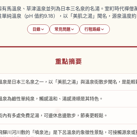
與有馬溫泉、草津溫泉並列為日本三名泉的名湯。室町時代禪僧
單純溫泉（pH 值約9.18），以「美肌之湯」聞名，源泉溫度約
目錄
常見問題
行程路線
重點摘要
溫泉是日本三名泉之一，以「美肌之湯」與溫泉街散步聞名，是能輕
溫泉為鹼性單純泉，觸感溫和、湯感滑順是其特色。
街內有多處免費足湯，可邊休息邊散步，節奏更輕鬆。
飛驒川河川敷的「噴泉池」是下呂溫泉的象徵性景點，可接觸源泉或