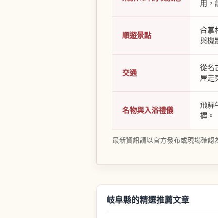
用，
合掌
順遊景點
與機
從名
交通
屋走
飛驒
名物與入浴禮儀
握。
最新資訊請以官方發布或現場確認
岐阜縣的精選推薦文章