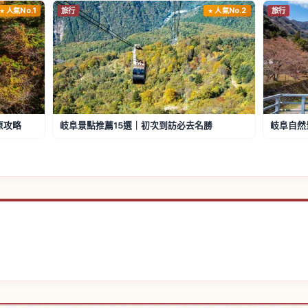
人氣No.1
旅行
人氣No.2
旅行
原攻略
岐阜景點推薦15選｜初次到訪必去名勝
岐阜自然