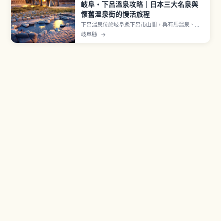
岐阜・下呂溫泉攻略｜日本三大名泉與
懷舊溫泉街的慢活旅程
下呂溫泉位於岐阜縣下呂市山間，與有馬溫泉、草
津溫泉並列為日本三名泉的名湯。室町時代禪僧萬
岐阜縣
→
里集九與江戶時代儒學者林羅山曾在著作中稱讚為
三名泉。泉質為鹼性單純溫泉（pH 值約9.18），以
「美肌之湯」聞名，源泉溫度約55度。溫泉街內有
9處免費足湯。