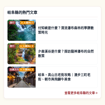
岐阜縣的熱門文章
旅行
人氣No.1
付知峽是什麼？清流瀑布森林的寧靜散
策時光
旅行
人氣No.2
夕森溪谷是什麼？探訪龍神瀑布的自然
散策
伝統文化
人氣No.3
岐阜・高山古老街攻略｜漫步三町老
街、朝市與飛驒牛美食
查看更多岐阜縣的文章
→