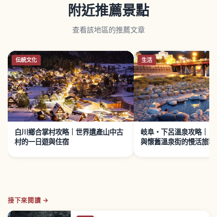
附近推薦景點
查看該地區的推薦文章
伝統文化
生活
白川鄉合掌村攻略｜世界遺產山中古
岐阜・下呂溫泉攻略｜日
村的一日遊與住宿
與懷舊溫泉街的慢活旅程
接下來閱讀 →