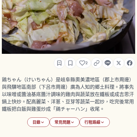
2
鶏ちゃん（けいちゃん）是岐阜縣奧美濃地區（郡上市周邊）
與飛驒地區南部（下呂市周邊）廣為人知的鄉土料理。將事先
以味噌或醬油基底醬汁調味的雞肉與蔬菜放在鐵板或成吉思汗
鍋上快炒。配高麗菜、洋蔥、豆芽等蔬菜一起炒，吃完後常用
鐵板把白飯與雞蛋炒成「鶏チャーハン」收尾。
目錄
常見問題
行程路線