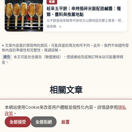
餐廳
岐阜五平餅｜串烤搗碎米飯配甜鹹醬：種
類、醬料與推薦地點
五平餅是岐阜縣等中部地方山間地區的鄉土美食，把
半搗碎的粳米飯包在竹串上、塗上甜鹹醬汁烤製。形
岐阜縣
→
狀有東濃地區常見的草鞋型、飛驒地區的團子型；醬
汁則有味噌、胡桃、醬油等地方差異。每串約200〜
400日圓，惠那胡桃味噌、飛驒高山古街、岐阜縣內
道之驛常見邊走邊吃版本。
※ 文章內容基於撰寫時的資訊，可能與當前情況有所不同。此外，我們不保證所發
佈內容的準確性和完整性，敬請諒解。
廣告
本文可能包含廣告（聯盟連結），透過連結完成預訂時本站可能獲得佣
金。
相關文章
查看同類別的更多文章
本網站使用Cookie來改善用戶體驗並個性化內容。詳情請參閱
隱私
附近景點
政策
。
京都府
京都府
全部接受
全部拒絕
設置