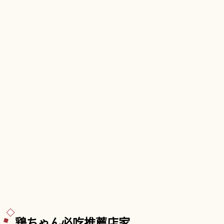
閣指定為郡上市有形文化財，門票大人400日圓、
兒童200日圓。秋季紅葉與郡上舞、宗祇水。
鶏ちゃん必吃推薦店家