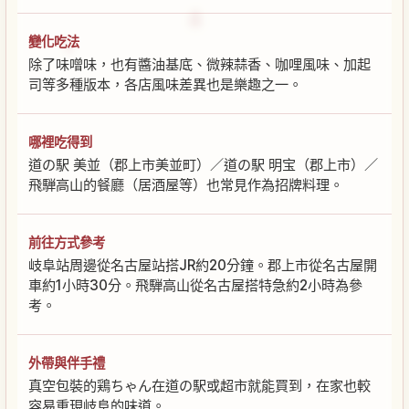
變化吃法
除了味噌味，也有醬油基底、微辣蒜香、咖哩風味、加起
司等多種版本，各店風味差異也是樂趣之一。
哪裡吃得到
道の駅 美並（郡上市美並町）／道の駅 明宝（郡上市）／
飛騨高山的餐廳（居酒屋等）也常見作為招牌料理。
前往方式參考
岐阜站周邊從名古屋站搭JR約20分鐘。郡上市從名古屋開
車約1小時30分。飛騨高山從名古屋搭特急約2小時為參
考。
外帶與伴手禮
真空包裝的鶏ちゃん在道の駅或超市就能買到，在家也較
容易重現岐阜的味道。