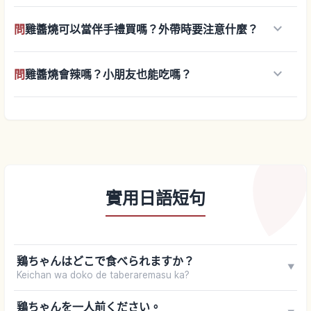
keyboard_arrow_down
問
雞醬燒可以當伴手禮買嗎？外帶時要注意什麼？
keyboard_arrow_down
問
雞醬燒會辣嗎？小朋友也能吃嗎？
實用日語短句
鶏ちゃんはどこで食べられますか？
▼
Keichan wa doko de taberaremasu ka?
鶏ちゃんを一人前ください。