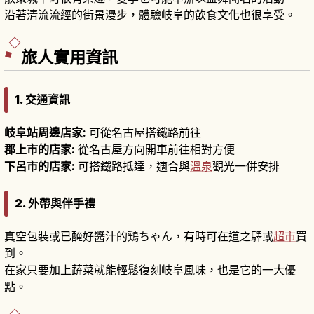
沿著清流流經的街景漫步，體驗岐阜的飲食文化也很享受。
旅人實用資訊
1. 交通資訊
岐阜站周邊店家:
可從名古屋搭鐵路前往
郡上市的店家:
從名古屋方向開車前往相對方便
下呂市的店家:
可搭鐵路抵達，適合與
溫泉
觀光一併安排
2. 外帶與伴手禮
真空包裝或已醃好醬汁的鶏ちゃん，有時可在道之驛或
超市
買
到。
在家只要加上蔬菜就能輕鬆復刻岐阜風味，也是它的一大優
點。