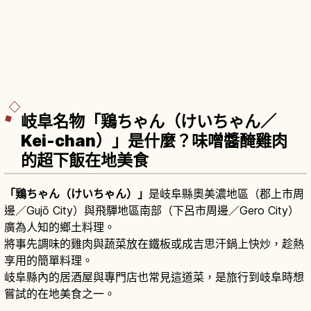
岐阜名物「鶏ちゃん（けいちゃん／
Kei-chan）」是什麼？味噌醬醃雞肉
的超下飯在地美食
「鶏ちゃん（けいちゃん）」
是岐阜縣奧美濃地區（郡上市周
邊／Gujō City）與飛驒地區南部（下呂市周邊／Gero City）
廣為人知的鄉土料理。
將事先調味的雞肉與蔬菜放在鐵板或成吉思汗鍋上快炒，趁熱
享用的簡單料理。
岐阜縣內的居酒屋與專門店也常見這道菜，是旅行到岐阜時想
嘗試的在地美食之一。