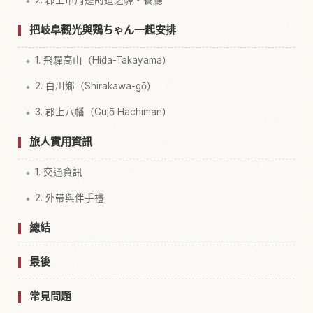
2. 郡上市周邊的道之驛・餐廳
把岐阜觀光與鶏ちゃん一起安排
1. 飛驒高山（Hida-Takayama）
2. 白川鄉（Shirakawa-gō）
3. 郡上八幡（Gujō Hachiman）
旅人實用資訊
1. 交通資訊
2. 外帶與伴手禮
總結
最後
常見問題