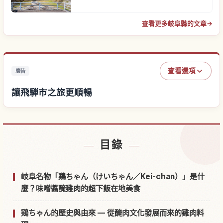
查看更多岐阜縣的文章
→
查看選項
廣告
讓飛騨市之旅更順暢
尋找飛騨市附近的飯店
↗
目錄
尋找飛騨市的體驗
↗
岐阜名物「鶏ちゃん（けいちゃん／Kei-chan）」是什
麼？味噌醬醃雞肉的超下飯在地美食
鶏ちゃん的歷史與由來 — 從醃肉文化發展而來的雞肉料