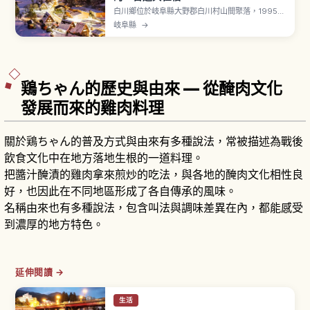
白川鄉位於岐阜縣大野郡白川村山間聚落，1995年
以「白川鄉・五箇山的合掌造聚落」之名登錄
岐阜縣
→
UNESCO 世界文化遺產。「合掌造」茅葺陡屋頂為
防禦豪雪地帶冬季而設計，多數建於江戶時代末期
到明治時代。觀光中心「荻町聚落」南北延伸約1.5
公里。「和田家」入館費成人300日圓。
鶏ちゃん的歷史與由來 — 從醃肉文化
發展而來的雞肉料理
關於鶏ちゃん的普及方式與由來有多種說法，常被描述為戰後
飲食文化中在地方落地生根的一道料理。
把醬汁醃漬的雞肉拿來煎炒的吃法，與各地的醃肉文化相性良
好，也因此在不同地區形成了各自傳承的風味。
名稱由來也有多種說法，包含叫法與調味差異在內，都能感受
到濃厚的地方特色。
延伸閱讀 →
生活