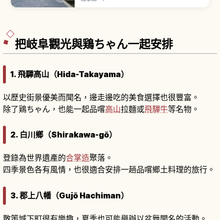
關注。白壁土藏與瀨戶川中悠游的錦鯉構成迷人景
觀。「古川祭」每年4月19、20日舉行氣多若宮神
社例祭，「起し太鼓・屋台行事」列入 UNESCO
非物質文化遺產。也有「渡邊酒造店」等酒藏。
把岐阜觀光與鶏ちゃん一起安排
1. 飛驒高山（Hida-Takayama）
以歷史街景優美而聞名，邊走邊吃的美食選擇也很豐富。
除了鶏ちゃん，也能一起品嚐
高山
拉麵或
飛驒牛
等名物。
2. 白川鄉（Shirakawa-gō）
登錄為世界遺產的
合掌造
聚落。
四季景色各有風情，也很適合安排一趟品嚐鄉土料理的旅行。
3. 郡上八幡（Gujō Hachiman）
散策城下町很有樂趣，夏季也可能舉辦以盆舞聞名的活動。