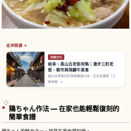
延伸閱讀 →
伝統文化
岐阜・高山古老街攻略｜漫步三町老
街、朝市與飛驒牛美食
高山古老街位於岐阜縣高山市，正式名稱為「三町
傳統的建造物群保存地區」，是江戶末期到明治時
岐阜縣
→
期建造、整齊排列的町家街區，被稱為「飛驒小京
都」。「上三之町」是觀光主街，林立販售地酒、
朴葉味噌、飛驒牛握壽司等適合邊走邊吃的美食店
家。「中橋」與「宮川朝市」清晨至中午是必看。
鶏ちゃん作法 — 在家也能輕鬆復刻的
簡單食譜