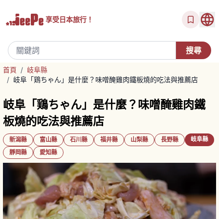
享受
日本旅行！
首頁
/
岐阜縣
/
岐阜「鶏ちゃん」是什麼？味噌醃雞肉鐵板燒的吃法與推薦店
岐阜「鶏ちゃん」是什麼？味噌醃雞肉鐵
板燒的吃法與推薦店
岐阜縣
新潟縣
富山縣
石川縣
福井縣
山梨縣
長野縣
靜岡縣
愛知縣