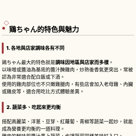
鶏ちゃん的特色與魅力
1. 各地與店家調味各有不同
鶏ちゃん最大的特色就是
調味因地區與店家而多樣
。
以味噌或醬油為基底的醬汁醃雞肉，炒熟後香氣更突出，常被
認為非常適合配白飯或下酒。
使用的雞肉部位也不只嫩雞腿肉，有些店會加入老母雞、內臟
或雞皮等，適合用吃比方式體驗差異。
2. 蔬菜多、吃起來更均衡
搭配高麗菜、洋蔥、豆芽、紅蘿蔔、青椒等蔬菜一起炒，就能
成為營養更均衡的一道料理。