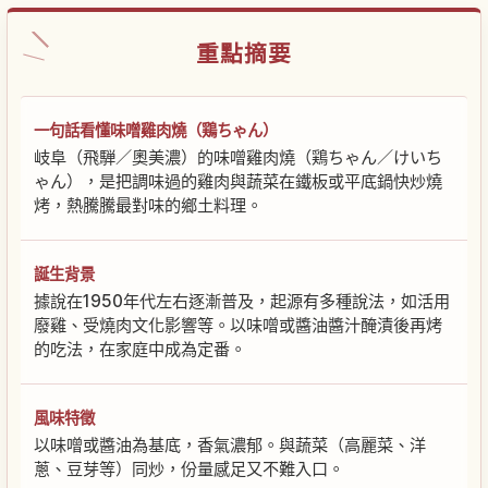
重點摘要
一句話看懂味噌雞肉燒（鶏ちゃん）
岐阜（飛騨／奧美濃）的味噌雞肉燒（鶏ちゃん／けいち
ゃん），是把調味過的雞肉與蔬菜在鐵板或平底鍋快炒燒
烤，熱騰騰最對味的鄉土料理。
誕生背景
據說在1950年代左右逐漸普及，起源有多種說法，如活用
廢雞、受燒肉文化影響等。以味噌或醬油醬汁醃漬後再烤
的吃法，在家庭中成為定番。
風味特徵
以味噌或醬油為基底，香氣濃郁。與蔬菜（高麗菜、洋
蔥、豆芽等）同炒，份量感足又不難入口。