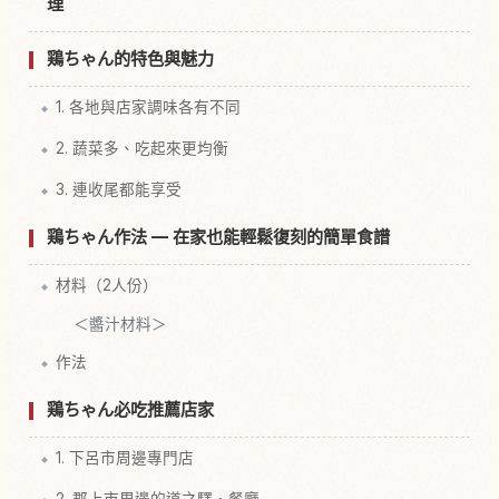
理
鶏ちゃん的特色與魅力
1. 各地與店家調味各有不同
2. 蔬菜多、吃起來更均衡
3. 連收尾都能享受
鶏ちゃん作法 — 在家也能輕鬆復刻的簡單食譜
材料（2人份）
＜醬汁材料＞
作法
鶏ちゃん必吃推薦店家
1. 下呂市周邊專門店