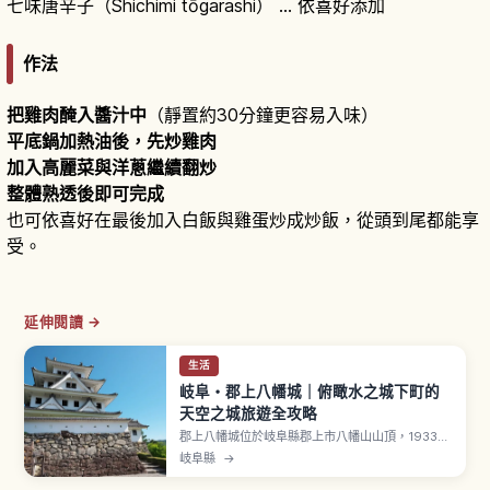
七味唐辛子（Shichimi tōgarashi） … 依喜好添加
作法
把雞肉醃入醬汁中
（靜置約30分鐘更容易入味）
平底鍋加熱油後，先炒雞肉
加入高麗菜與洋蔥繼續翻炒
整體熟透後即可完成
也可依喜好在最後加入白飯與雞蛋炒成炒飯，從頭到尾都能享
受。
延伸閱讀 →
生活
岐阜・郡上八幡城｜俯瞰水之城下町的
天空之城旅遊全攻略
郡上八幡城位於岐阜縣郡上市八幡山山頂，1933年
（昭和8年）以木造方式重建的天守，被認為是日本
岐阜縣
→
最古級的木造再建城之一。從城上眺望帶有「天空
之城」般氛圍，視季節有時可見雲海般景致。天守