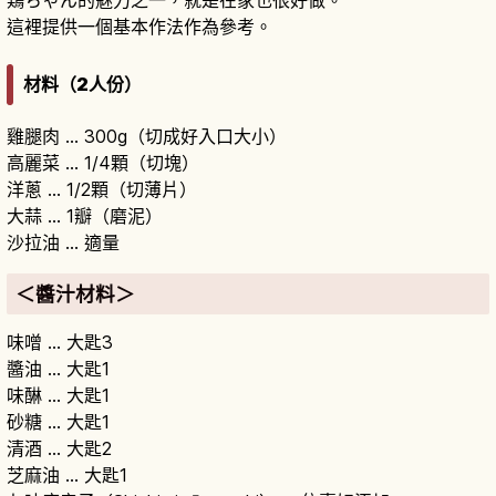
鶏ちゃん的魅力之一，就是在家也很好做。
這裡提供一個基本作法作為參考。
材料（2人份）
雞腿肉 … 300g（切成好入口大小）
高麗菜 … 1/4顆（切塊）
洋蔥 … 1/2顆（切薄片）
大蒜 … 1瓣（磨泥）
沙拉油 … 適量
＜醬汁材料＞
味噌 … 大匙3
醬油 … 大匙1
味醂 … 大匙1
砂糖 … 大匙1
清酒 … 大匙2
芝麻油 … 大匙1