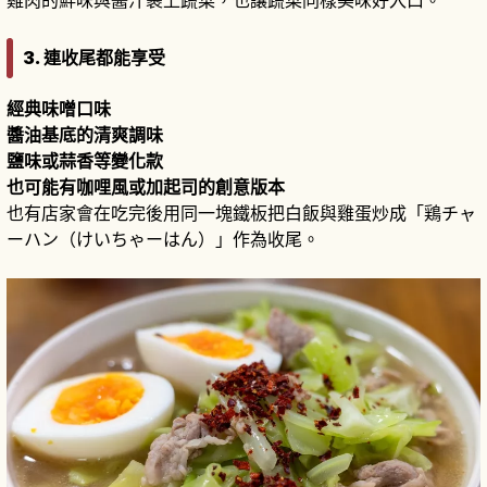
雞肉的鮮味與醬汁裹上蔬菜，也讓蔬菜同樣美味好入口。
3. 連收尾都能享受
經典味噌口味
醬油基底的清爽調味
鹽味或蒜香等變化款
也可能有咖哩風或加起司的創意版本
也有店家會在吃完後用同一塊鐵板把白飯與雞蛋炒成「鶏チャ
ーハン（けいちゃーはん）」作為收尾。