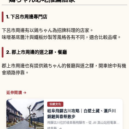
1. 下呂市周邊專門店
下呂市周邊有以鶏ちゃん為招牌料理的店家。
味噌基底醬汁與鐵板炒製等風格各有不同，適合比較品嚐。
2. 郡上市周邊的道之驛・餐廳
郡上市周邊也有提供鶏ちゃん的餐廳與道之驛，開車途中有機
會順路停靠。
延伸閱讀 →
伝統文化
岐阜飛驒古川攻略｜白壁土藏、瀨戶川
錦鯉與春祭散步
飛驒古川位於岐阜縣飛驒市，從 JR 高山站搭電車
約15分鐘，作為《你的名字。》取景靈感之一受到
岐阜縣
→