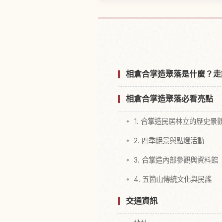
尋找相倉合掌造り
相倉合掌造聚落是什麼？走
相倉合掌造聚落必看亮點
1. 合掌造民居林立的歷史景
2. 四季絕景與點燈活動
3. 合掌造內部參觀與資料館
4. 五箇山傳統文化與民謠
交通資訊