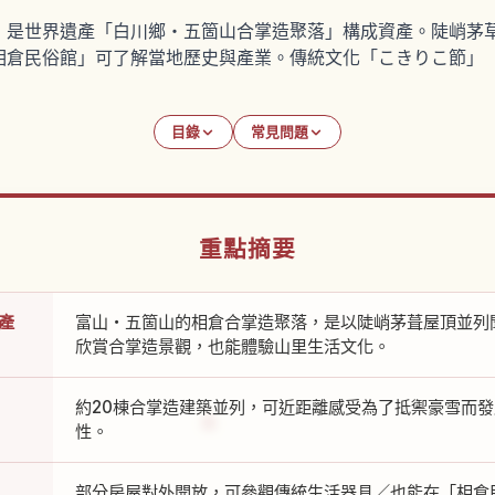
，是世界遺產「白川鄉・五箇山合掌造聚落」構成資產。陡峭茅
相倉民俗館」可了解當地歷史與產業。傳統文化「こきりこ節」
目錄
常見問題
重點摘要
產
富山・五箇山的相倉合掌造聚落，是以陡峭茅葺屋頂並列
欣賞合掌造景觀，也能體驗山里生活文化。
約20棟合掌造建築並列，可近距離感受為了抵禦豪雪而
性。
部分房屋對外開放，可參觀傳統生活器具／也能在「相倉