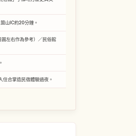
箇山IC約20分鐘。
0日圓左右作為參考）／民俗館
。
入住合掌造民宿體驗過夜。