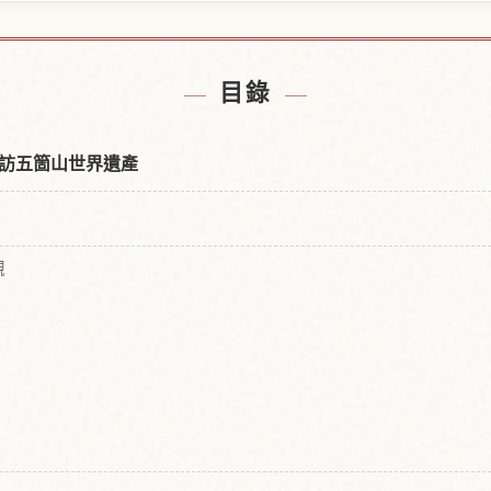
集落附近的飯店
尋找相倉合掌
↗
目錄
訪五箇山世界遺產
觀