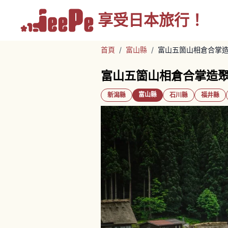
享受
日本旅行！
首頁
/
富山縣
/
富山五箇山相倉合掌
富山五箇山相倉合掌造
富山縣
新潟縣
石川縣
福井縣