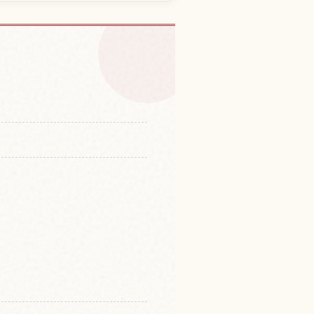
造り集落的體驗
↗