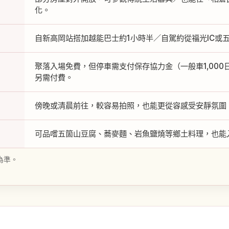
化。
自新高岡站搭加越能巴士約1小時半／自駕約從福光IC或五
聚落入場免費，但停車需支付保存協力金（一般車1,00
另需付費。
傍晚或清晨前往，較容易拍照，也能更從容感受安靜氛圍
可品嚐五箇山豆腐、蕎麥麵、岩魚鹽燒等鄉土料理，也能
為準。