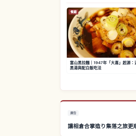
餐廳
富山黑拉麵｜1947年「大喜」起源：
黑湯與配白飯吃法
廣告
讓相倉合掌造り集落之旅更