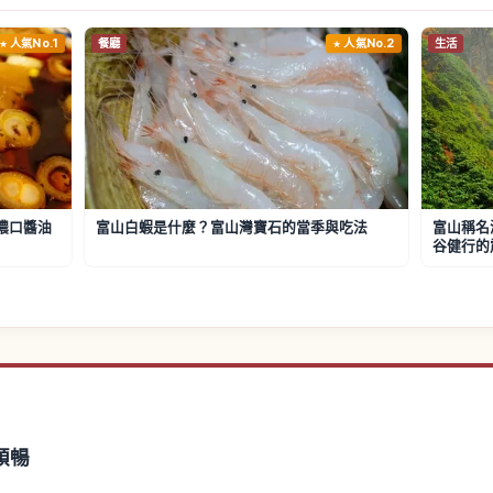
人氣No.1
餐廳
人氣No.2
生活
濃口醬油
富山白蝦是什麼？富山灣寶石的當季與吃法
富山稱名
谷健行的
順暢