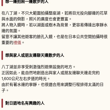
想一邊拍照一邊散步的人
在八丁湖，不只大範圍拍攝整座湖，若將目光投向腳邊的花草
與水面的倒影，照片的廣度也會更豐富。
將人物入鏡時，若以湖面或樹木為背景，更容易傳達出寧靜水
邊的氛圍。
留意不讓其他遊客的臉孔入鏡，也是在日本公共空間拍攝時很
重要的
禮儀
。
想與家人或朋友邊聊天邊散步的人
八丁湖並非享受刺激強烈遊樂設施的地方。
正因如此，能自然地創造出與家人或朋友邊聊天邊走完約
1,600公尺左右步道的時光。
由於有著水邊的寧靜，也很適合用來調整行程排得太滿的日
子。
對日語地名有興趣的人