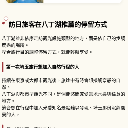
神包含素盞嗚尊等五柱神明，其中有兩組為夫婦
神，被認為能帶來結緣、夫妻和合等庇佑。「結緣
玉」由巫女拾起境內白色玉砂利、神職祓除奉製，
清晨數量有限。夏季「結緣風鈴」風鈴回廊。
訪日旅客在八丁湖推薦的停留方式
八丁湖並非依序走訪觀光設施類型的地方，而是依自己的步調
度過的場所。
配合旅行目的調整停留方式，就能輕鬆享受。
第一次埼玉旅行想加入自然行程的人
持續在東京或大都市觀光後，旅途中有時會想接觸寧靜的自
然。
八丁湖與都市型觀光不同，是個能悠閒感受當地水邊與綠意的
地方。
適合想在行程中加入光看知名景點難以發現、埼玉那份沉靜風
景的人。