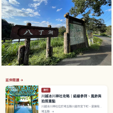
延伸閱讀 →
旅行
川越冰川神社攻略｜結緣參拜、風鈴與
拍照重點
川越冰川神社位於埼玉縣川越市宮下町，是擁有約
1500年歷史的神社，自古暱稱「お氷川様」。主祭
埼玉縣
→