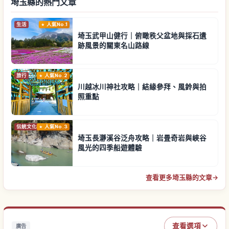
埼玉縣的熱門文章
生活
人氣No.1
埼玉武甲山健行｜俯瞰秩父盆地與採石遺
跡風景的關東名山路線
旅行
人氣No.2
川越冰川神社攻略｜結緣參拜、風鈴與拍
照重點
伝統文化
人氣No.3
埼玉長瀞溪谷泛舟攻略｜岩畳奇岩與峽谷
風光的四季船遊體驗
查看更多埼玉縣的文章
→
查看選項
廣告