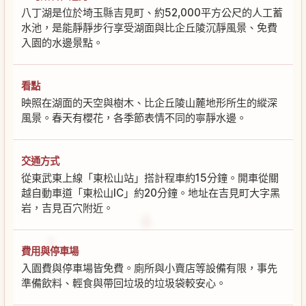
八丁湖是位於埼玉縣吉見町、約52,000平方公尺的人工蓄
水池，是能靜靜步行享受湖面與比企丘陵沉靜風景、免費
入園的水邊景點。
看點
映照在湖面的天空與樹木、比企丘陵山麓地形所生的縱深
風景。春天有櫻花，各季節表情不同的寧靜水邊。
交通方式
從東武東上線「東松山站」搭計程車約15分鐘。開車從關
越自動車道「東松山IC」約20分鐘。地址在吉見町大字黑
岩，吉見百穴附近。
費用與停車場
入園費與停車場皆免費。廁所與小賣店等設備有限，事先
準備飲料、輕食與帶回垃圾的垃圾袋較安心。