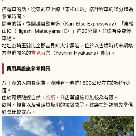
搭電車的話，從東武東上線「東松山站」搭計程車約15分鐘為
參考時間。
開車的話，從關越自動車道（Kan-Etsu Expressway）「東松
山IC（Higashi-Matsuyama IC）」約20分鐘，並備有免費停
車場。
地址為埼玉縣比企郡吉見町大字黑岩，位於以古墳時代末期橫
穴墓群聞名的
吉見百穴
（Yoshimi Hyakuana）附近。
費用與設施參考資訊
八丁湖的入園費免費，湖畔有一條約1,600公尺左右的健行步
道。
由於環境貼近自然，
廁所
、商店等設施可能較為有限。
飲料、輕食以及帶走垃圾用的垃圾袋等，建議在造訪前先準備
好會比較安心。