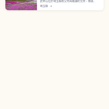
武甲山位於埼玉縣秩父市與橫瀨町交界，標高
1,304公尺，矗立於秩父盆地南側，是秩父象徵性
埼玉縣
→
名峰。北側斜面持續進行石灰岩採掘，獨特山容形
塑出產業與自然共存的景觀。被視為秩父神社的神
奈備山，山頂鎮座武甲山御嶽神社。表參道路線從
一之鳥居出發，往返約5〜6小時。