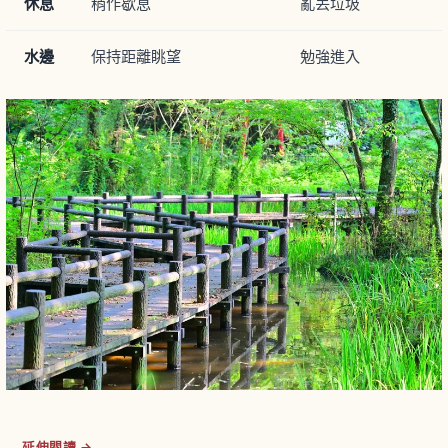
休息
稍作歇息
亂丟垃圾
水邊
保持距離眺望
勉強進入
延伸閱讀 →