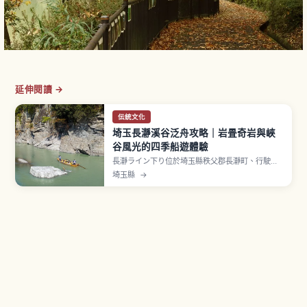
延伸閱讀 →
伝統文化
埼玉長瀞溪谷泛舟攻略｜岩畳奇岩與峽
谷風光的四季船遊體驗
長瀞ライン下り位於埼玉縣秩父郡長瀞町、行駛於
荒川，由秩父鐵道營運、航線約3公里。分為 A路線
埼玉縣
→
（親鼻橋〜岩疊）與 B路線（岩疊〜高砂橋）。沿
途可見「岩疊」（結晶片岩約500公尺、指定國家
名勝・天然紀念物）等獨特地形。四季景色各具特
色。