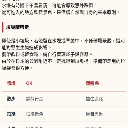
水邊有時腳下不易看清，可能會導致意外跌倒。
從可進入的地方欣賞景色，是保護自然與自身的基本原則。
垃圾請帶走
即使是小垃圾，若殘留在水邊或草叢中，不僅破壞景觀，還可
能對野生生物造成影響。
攜帶飲料或輕食時，請自行管理袋子與容器。
由於在日本的公園附近不一定找得到垃圾桶，準備帶走用的垃
圾袋會很方便。
情境
OK
應避免
散步
靜靜行走
擋住道路
拍攝
拍攝景色
擅自靠近