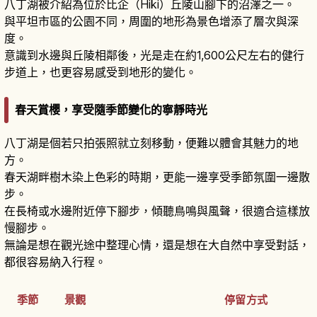
八丁湖被介紹為位於比企（Hiki）丘陵山腳下的沼澤之一。
與平坦市區的公園不同，周圍的地形為景色增添了層次與深
度。
意識到水邊與丘陵相鄰後，光是走在約1,600公尺左右的健行
步道上，也更容易感受到地形的變化。
春天賞櫻，享受隨季節變化的寧靜時光
八丁湖是個若只拍張照就立刻移動，便難以體會其魅力的地
方。
春天湖畔樹木染上色彩的時期，更能一邊享受季節氛圍一邊散
步。
在長椅或水邊附近停下腳步，傾聽鳥鳴與風聲，很適合這樣放
慢腳步。
無論是想在觀光途中整理心情，還是想在大自然中享受對話，
都很容易納入行程。
季節
景觀
停留方式