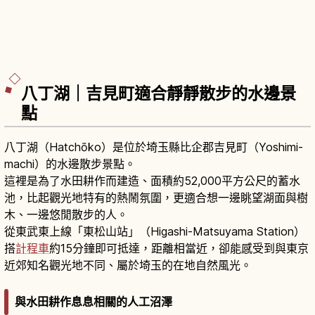
八丁湖｜吉見町適合靜靜散步的水邊景
點
八丁湖（Hatchōko）是位於埼玉縣比企郡吉見町（Yoshimi-
machi）的水邊散步景點。
這裡是為了水田耕作而建造、面積約52,000平方公尺的蓄水
池，比起觀光地特有的熱鬧氛圍，更適合想一邊眺望湖面與樹
木、一邊悠閒散步的人。
從東武東上線「東松山站」（Higashi-Matsuyama Station）
搭
計程車
約15分鐘即可抵達，距離相當近，卻能感受到與東京
近郊知名觀光地不同、屬於埼玉的在地自然風光。
與水田耕作息息相關的人工沼澤