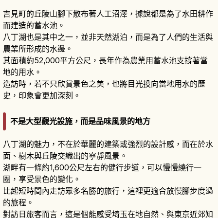
吉見町的丘陵山腳下散布著人工沼澤，據說都是為了水田耕作
而建造的蓄水池。
八丁湖也是其中之一，並非天然湖泊，而是為了人們的生活與
農業所形成的水邊。
其面積約52,000平方公尺，長年作為農業用蓄水池支撐著當
地的用水。
造訪時，若不只欣賞景色之美，也將目光投向當地用水的歷
史，印象會更加深刻。
不是大型觀光設施，而是品味風景的地方
八丁湖的魅力，不在於華麗的建築或強烈的設計感，而在於水
面、樹木與丘陵交織出的寧靜風景。
湖畔有一條約1,600公尺左右的健行步道，可以慢慢繞行一
圈，享受景色的變化。
比起短時間內走訪眾多名勝的旅行，這裡更適合放慢腳步度過
的旅程。
對訪日旅客而言，這是個能感受埼玉在地自然、與東京近郊知