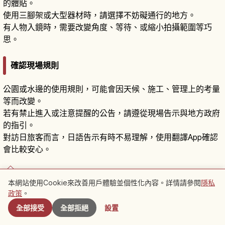
的體貼。
使用三腳架或大型器材時，請選擇不妨礙通行的地方。
有人物入鏡時，需要改變角度、等待、或縮小拍攝範圍等巧
思。
確認現場規則
公園或水邊的使用規則，可能會因天候、施工、管理上的考量
等而改變。
若有禁止進入或注意提醒的公告，請遵從現場告示與地方政府
的指引。
對訪日旅客而言，日語告示有時不易理解，使用翻譯App確認
會比較安心。
總結
本網站使用Cookie來改善用戶體驗並個性化內容。詳情請參閱
隱私
附近景點
政策
。
八丁湖是個能在埼玉縣吉見町享受水邊與比企丘陵沉靜風景、
全部接受
全部拒絕
設置
入園免費的景點。