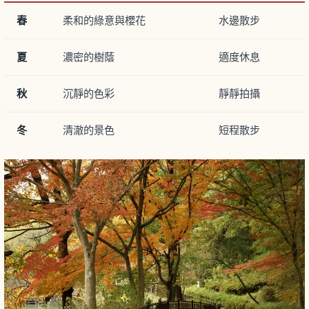
春
柔和的綠意與櫻花
水邊散步
夏
濃密的樹蔭
適度休息
秋
沉靜的色彩
靜靜拍攝
冬
清澈的景色
短程散步