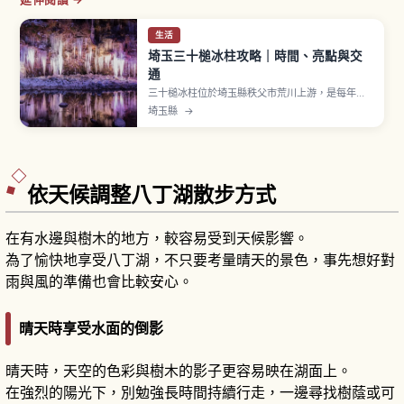
生活
埼玉三十槌冰柱攻略｜時間、亮點與交
通
三十槌冰柱位於埼玉縣秩父市荒川上游，是每年嚴
冬時期才會出現的自然冰瀑奇景。文章將介紹壯觀
埼玉縣
→
的冰牆與夜間燈光點燈活動、附近可一起造訪的冰
柱景點與溫泉、從東京出發搭電車＋巴士或自行開
車的交通方式，以及保暖穿搭重點，讓你輕鬆安排
秩父冬日一日遊。
依天候調整八丁湖散步方式
在有水邊與樹木的地方，較容易受到天候影響。
為了愉快地享受八丁湖，不只要考量晴天的景色，事先想好對
雨與風的準備也會比較安心。
晴天時享受水面的倒影
晴天時，天空的色彩與樹木的影子更容易映在湖面上。
在強烈的陽光下，別勉強長時間持續行走，一邊尋找樹蔭或可