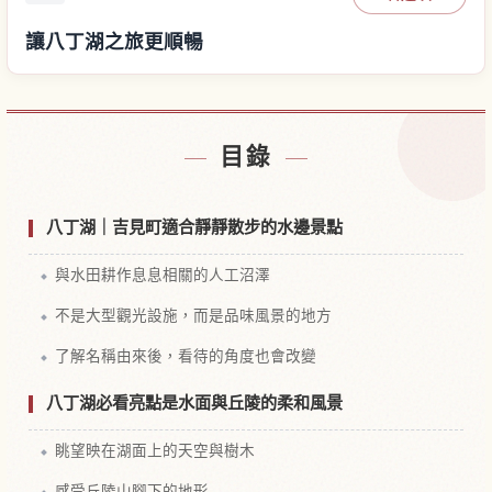
讓八丁湖之旅更順暢
尋找八丁湖附近的飯店
↗
目錄
尋找八丁湖的體驗
↗
八丁湖｜吉見町適合靜靜散步的水邊景點
與水田耕作息息相關的人工沼澤
不是大型觀光設施，而是品味風景的地方
了解名稱由來後，看待的角度也會改變
八丁湖必看亮點是水面與丘陵的柔和風景
眺望映在湖面上的天空與樹木
感受丘陵山腳下的地形