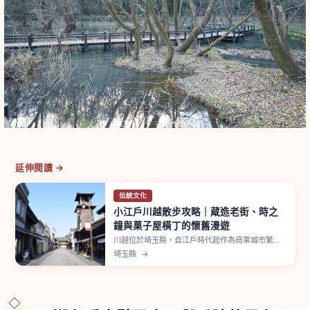
延伸閱讀 →
伝統文化
小江戶川越散步攻略｜蔵造老街、時之
鐘與菓子屋橫丁的懷舊漫遊
川越位於埼玉縣，自江戶時代起作為商業城市繁
榮，被稱為「小江戶」。平成11年（1999年）被選
埼玉縣
→
定為國家「重要傳統建造物群保存地區」，藏造老
街約延伸400公尺。「時之鐘」現存第4代為明治
27年重建，高約16公尺，鐘聲每日4次（6點、正
午、3點、6點）響起。菓子屋橫丁、喜多院。