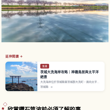
延伸閱讀 →
生活
茨城大洗海岸攻略｜神磯鳥居與太平洋
絕景
大洗海岸位於茨城縣東茨城郡大洗町，面向太平
洋。象徵「神磯鳥居」矗立海上岩礁，日出時呈現
茨城縣
→
震撼景致。「大洗磯前神社」相傳創建於856年。
「Aqua World 茨城縣大洗水族館」展示約580
種、68,000件海洋生物，鯊魚飼育約60種號稱日
本第一，門票成人2,300日圓。
欣賞鑽石筑波前必須了解的事