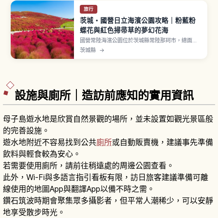
旅行
茨城・國營日立海濱公園攻略｜粉藍粉
蝶花與紅色掃帚草的夢幻花海
國營常陸海濱公園位於茨城縣常陸那珂市，總面積
約350公頃，開園面積約215公頃。春季（4月中旬
茨城縣
→
〜5月上旬）「見晴之丘」約4.2公頃植栽中，約
530萬朵粉蝶花（Insignis Blue 品種）鋪滿山
坡。秋季（10月中旬）掃帚草染成鮮紅色。鬱金
香、玫瑰、波斯菊輪流綻放，園內自行車道約13公
里。
設施與廁所｜造訪前應知的實用資訊
母子島遊水地是欣賞自然景觀的場所，並未設置如觀光景區般
的完善設施。
遊水地附近不容易找到公共
廁所
或自動販賣機，建議事先準備
飲料與輕食較為安心。
若需要使用廁所，請前往稍遠處的周邊公園查看。
此外，Wi-Fi與多語言指引看板有限，訪日旅客建議準備可離
線使用的地圖App與翻譯App以備不時之需。
鑽石筑波時期會聚集眾多攝影者，但平常人潮稀少，可以安靜
地享受散步時光。