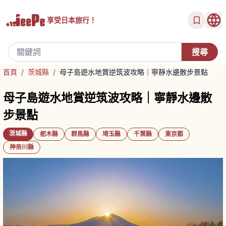
享受
日本旅行！
首頁
/
茨城縣
/
母子島遊水地賞逆筑波攻略｜寧靜水邊散步景點
母子島遊水地賞逆筑波攻略｜寧靜水邊散
步景點
茨城縣
栃木縣
群馬縣
埼玉縣
千葉縣
東京都
神奈川縣