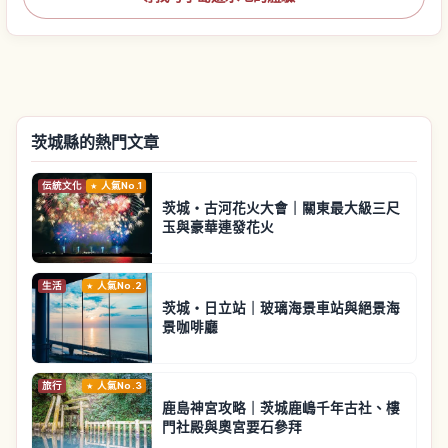
茨城縣的熱門文章
伝統文化
人氣No.1
茨城・古河花火大會｜關東最大級三尺
玉與豪華連發花火
生活
人氣No.2
茨城・日立站｜玻璃海景車站與絕景海
景咖啡廳
旅行
人氣No.3
鹿島神宮攻略｜茨城鹿嶋千年古社、樓
門社殿與奧宮要石參拜