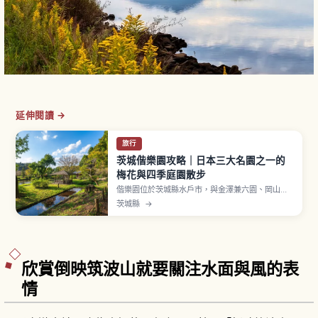
延伸閱讀 →
旅行
茨城偕樂園攻略｜日本三大名園之一的
梅花與四季庭園散步
偕樂園位於茨城縣水戶市，與金澤兼六園、岡山後
樂園並列為「日本三名園」之一。1842年（天保13
茨城縣
→
年）由水戶藩第9代藩主德川齊昭開園，「偕樂」一
詞源自《孟子》、寓意「與領民一同享樂」。最受
歡迎的時期是每年約2至3月舉行的「水戶梅花
祭」。「好文亭」三層樓木造建築。
欣賞倒映筑波山就要關注水面與風的表
情