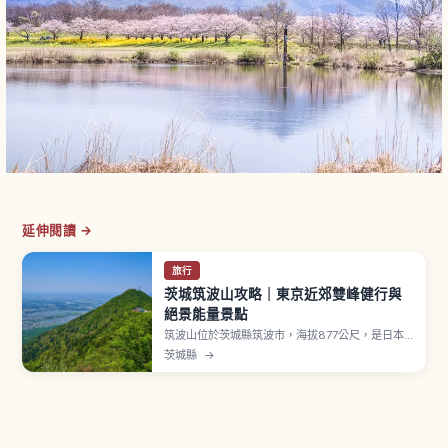
延伸閱讀 →
旅行
茨城筑波山攻略｜東京近郊雙峰健行與
絕景能量景點
筑波山位於茨城縣筑波市，海拔877公尺，是日本
百名山中最低的一座。自古被稱為「西有富士，東
茨城縣
→
有筑波」，並有「紫峰」之稱。男體山（871公尺）
與女體山（877公尺）雙峰，山麓有「筑波山神
社」（伊邪那岐命與伊邪那美命）。索道從つつじ
ヶ丘到女體山約6分鐘。