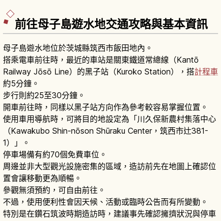
前往母子島遊水地交通攻略與基本資訊
母子島遊水地位於茨城縣筑西市飯田地內。
搭乘電車前往時，最近的車站是關東鐵道常總線（Kantō
Railway Jōsō Line）的黑子站（Kuroko Station），搭
計程車
約5分鐘。
步行則約25至30分鐘。
開車前往時，同樣以黑子站方向作為參考較容易掌握位置。
使用車用導航時，可將目的地設定為「川久保新農村集落中心
（Kawakubo Shin-nōson Shūraku Center，筑西市辻381-
1）」。
停車場備有約70個免費車位。
周邊並非大型觀光設施密集的區域，造訪前先在地圖上確認位
置會讓移動更為順暢。
參觀無須預約，可自由前往。
不過，使用便利性會因天候、活動或臨時公告而有所變動。
特別是在鑽石筑波時期造訪時，建議事先確認擁擠狀況與停車