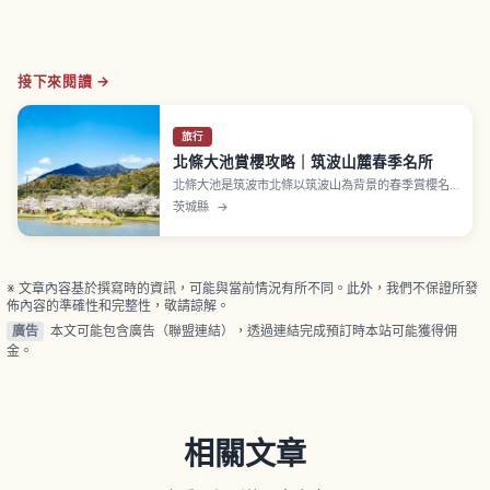
接下來閱讀 →
旅行
北條大池賞櫻攻略｜筑波山麓春季名所
北條大池是筑波市北條以筑波山為背景的春季賞櫻名
所。本文介紹景點亮點、周邊散步、拍照留意事項、
茨城縣
→
賞花禮儀與行前確認重點，方便旅客安排春日行程。
※ 文章內容基於撰寫時的資訊，可能與當前情況有所不同。此外，我們不保證所發
佈內容的準確性和完整性，敬請諒解。
廣告
本文可能包含廣告（聯盟連結），透過連結完成預訂時本站可能獲得佣
金。
相關文章