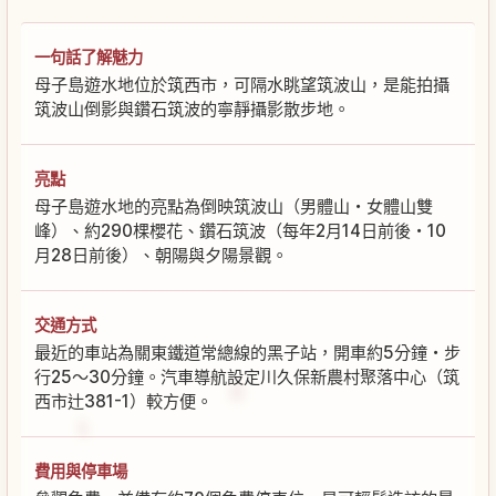
一句話了解魅力
母子島遊水地位於筑西市，可隔水眺望筑波山，是能拍攝
筑波山倒影與鑽石筑波的寧靜攝影散步地。
亮點
母子島遊水地的亮點為倒映筑波山（男體山・女體山雙
峰）、約290棵櫻花、鑽石筑波（每年2月14日前後・10
月28日前後）、朝陽與夕陽景觀。
交通方式
最近的車站為關東鐵道常總線的黑子站，開車約5分鐘・步
行25〜30分鐘。汽車導航設定川久保新農村聚落中心（筑
西市辻381-1）較方便。
費用與停車場