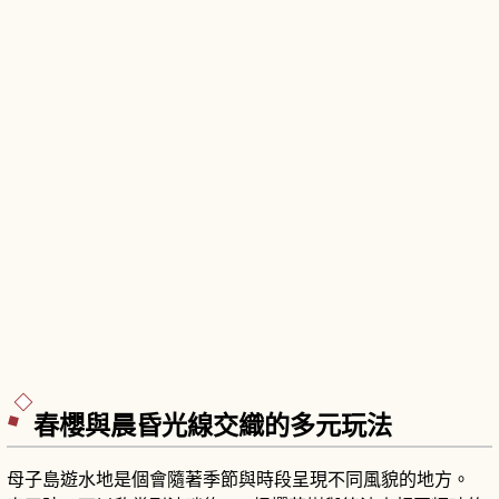
春櫻與晨昏光線交織的多元玩法
母子島遊水地是個會隨著季節與時段呈現不同風貌的地方。