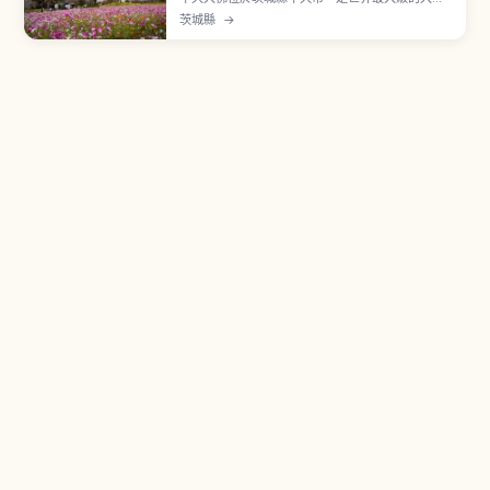
像之一，正式名稱「牛久阿彌陀大佛」。全高達
茨城縣
→
120公尺（基座20公尺＋佛像本體100公尺），作
為青銅立像擁有世界最大級高度。可進入內部參觀5
層胎內，地上85公尺展望台、第三層蓮華藏世界排
列約3,400尊胎內佛。