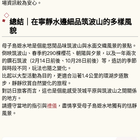
場資訊較為安心。
總結｜在寧靜水邊細品筑波山的多樣風
貌
母子島遊水地是個能悠閒品味筑波山與水面交織風景的景點。
倒映筑波山、春季約290棵櫻花、朝陽與夕景，以及一年兩次
的鑽石筑波（2月14日前後、10月28日前後）等，造訪的季節
與時段不同，玩法也隨之變化。
比起以大型活動為目的，更適合沿著1.4公里的環湖步道散
步，靜靜欣賞自然變化的旅程。
對訪日旅客而言，這也是個能感受茨城平原與筑波山之間關係
的地方。
請遵守當地的指引與
禮儀
，盡情享受母子島遊水地獨有的恬靜
風景。