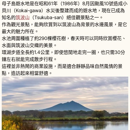
母子島遊水地是在昭和61年（1986年）8月因颱風10號造成小
貝川（Kokai-gawa）水災後整建而成的遊水地，現在已成為
知名的
筑波山
（Tsukuba-san）絕佳觀景點之一。
作為觀光景點，能夠欣賞到以筑波山為背景的水邊風景，是它
最大的魅力所在。
水池周圍種植了約290棵櫻花樹，春天時可以同時欣賞櫻花、
水面與筑波山交織的美景。
環湖步道全長約1.4公里，即使悠閒地走完一圈，也只需30分
鐘左右就能完成散步行程。
這裡並非熱鬧的商業設施，而是適合靜靜品味自然風情的景
點，造訪起來相當舒適。