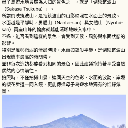
母子島遊水地最廣為人知的景色之一，就是「倒映筑波山
（Sakasa Tsukuba）」。
所謂倒映筑波山，是指筑波山的山影映照在水面上的景致。
水面越是平靜時，男體山（Nantai-san）與女體山（Nyotai-
san）兩座山峰的輪廓就越能清晰地映入水中。
不過，能否看到這樣的景色，會受到天候、風勢與水面狀態的
影響。
特別是風勢微弱的清晨時段，水面如鏡般平靜，是倒映筑波山
出現機率最高的時間帶。
並非每次造訪都能看到相同的景色，因此建議抱持著享受自然
偶然的心情前往。
拍照時，不僅拍攝山景，連同天空的色彩、水面的波動、岸邊
的櫻花步道一同入鏡，更能傳達母子島遊水地獨有的恬靜氛
圍。