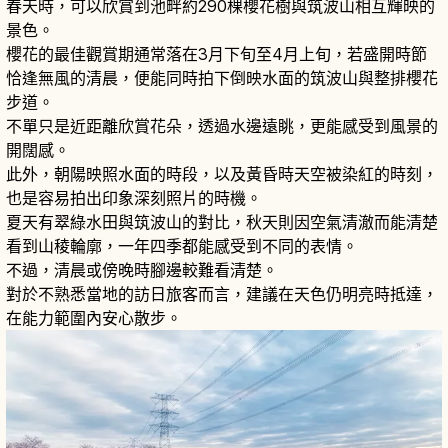
春天時，可以欣賞到池畔約290棵櫻花樹與筑波山相互輝映的
景色。
櫻花的最佳觀賞期通常落在3月下旬至4月上旬，若盛開時節
恰逢無風的清晨，便能同時拍下倒映水面的筑波山與整排櫻花
步道。
不單只是近距離欣賞花朵，透過水邊遠眺，更能感受到風景的
開闊感。
此外，朝陽映照水面的時段，以及黃昏時天空被染紅的時刻，
也是容易拍出印象深刻照片的時機。
夏天有翠綠水田與筑波山的對比，秋天則因空氣清澈而能清楚
看到山稜輪廓，一年四季都能感受到不同的表情。
不過，清晨或傍晚時腳邊較難看清楚。
對於不熟悉當地的訪日旅客而言，建議在天色仍明亮時抵達，
在能力範圍內安心散步。