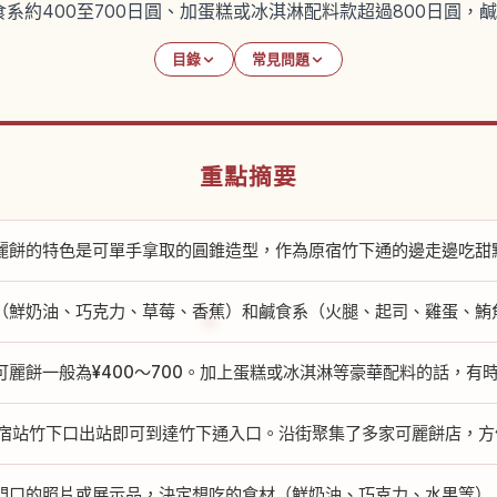
系約400至700日圓、加蛋糕或冰淇淋配料款超過800日圓，
目錄
常見問題
重點摘要
麗餅的特色是可單手拿取的圓錐造型，作為原宿竹下通的邊走邊吃甜
（鮮奶油、巧克力、草莓、香蕉）和鹹食系（火腿、起司、雞蛋、鮪
可麗餅一般為¥400〜700。加上蛋糕或冰淇淋等豪華配料的話，有時
原宿站竹下口出站即可到達竹下通入口。沿街聚集了多家可麗餅店，方
門口的照片或展示品，決定想吃的食材（鮮奶油、巧克力、水果等）