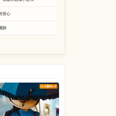
較安心
麗餅
人氣No.3