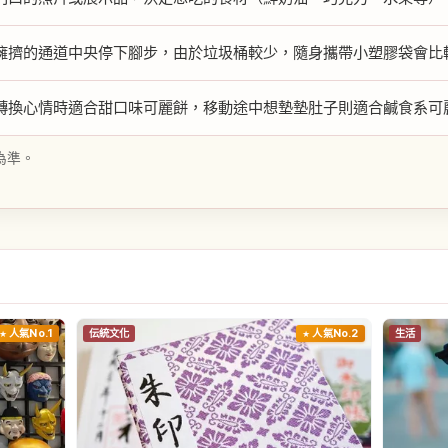
擁擠的通道中央停下腳步，由於垃圾桶較少，隨身攜帶小塑膠袋會比
轉換心情時適合甜口味可麗餅，移動途中想墊墊肚子則適合鹹食系可
為準。
人氣No.1
伝統文化
人氣No.2
生活