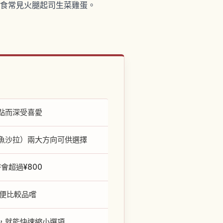
鹹食常見火腿起司生菜雞蛋。
點而深受喜愛
魚沙拉）兩大方向可供選擇
會超過¥800
便比較品嚐
，就能快速縮小選項