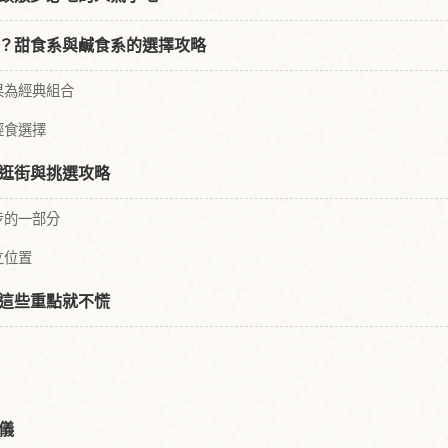
？甜食系與鹹食系的選擇攻略
果為經典組合
輕食選擇
逛街與挑選攻略
步的一部分
立位置
這些重點就不慌
儀