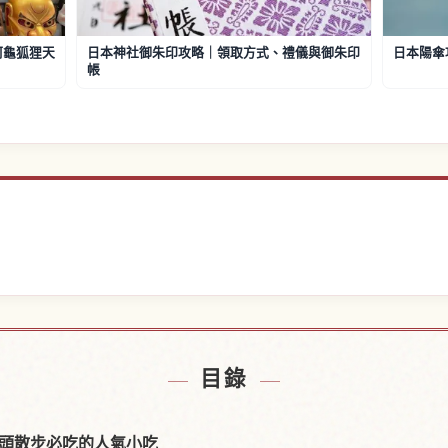
阿龜狐狸天
日本神社御朱印攻略｜領取方式、禮儀與御朱印
日本陽傘
帳
近的飯店
尋找日
↗
目錄
頭散步必吃的人氣小吃