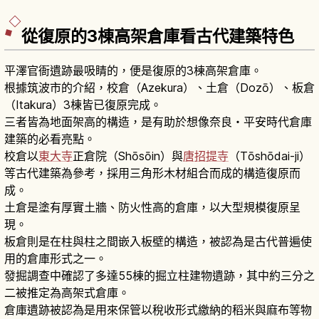
祭」。「好文亭」三層樓木造建築。
從復原的3棟高架倉庫看古代建築特色
平澤官衙遺跡最吸睛的，便是復原的3棟高架倉庫。
根據筑波市的介紹，校倉（Azekura）、土倉（Dozō）、板倉
（Itakura）3棟皆已復原完成。
三者皆為地面架高的構造，是有助於想像奈良・平安時代倉庫
建築的必看亮點。
校倉以
東大寺
正倉院（Shōsōin）與
唐招提寺
（Tōshōdai-ji）
等古代建築為參考，採用三角形木材組合而成的構造復原而
成。
土倉是塗有厚實土牆、防火性高的倉庫，以大型規模復原呈
現。
板倉則是在柱與柱之間嵌入板壁的構造，被認為是古代普遍使
用的倉庫形式之一。
發掘調查中確認了多達55棟的掘立柱建物遺跡，其中約三分之
二被推定為高架式倉庫。
倉庫遺跡被認為是用來保管以稅收形式繳納的稻米與麻布等物