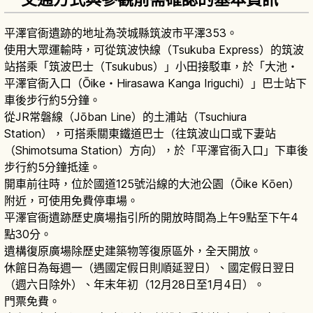
平澤官衙遺跡的地址為茨城縣筑波市平澤353。
使用大眾運輸時，可從筑波快線（Tsukuba Express）的筑波
站搭乘「筑波巴士（Tsukubus）」小田接駁車，於「大池・
平澤官衙入口（Ōike・Hirasawa Kanga Iriguchi）」巴士站下
車後步行約5分鐘。
從JR常磐線（Jōban Line）的土浦站（Tsuchiura
Station），可搭乘關東鐵道巴士（往筑波山口或下妻站
（Shimotsuma Station）方向），於「平澤官衙入口」下車後
步行約5分鐘抵達。
開車前往時，位於國道125號沿線的大池公園（Ōike Kōen）
附近，可使用免費停車場。
平澤官衙遺跡歷史廣場指引所的開放時間為上午9點至下午4
點30分。
遺構復原廣場除歷史建築物等復原區外，全天開放。
休館日為每週一（遇國定假日則順延翌日）、國定假日翌日
（週六日除外）、年末年初（12月28日至1月4日）。
門票免費。