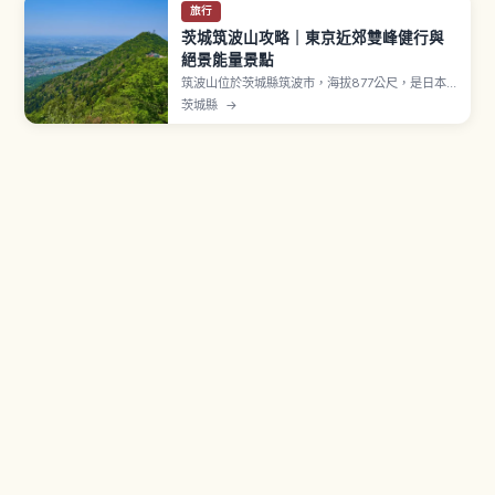
旅行
茨城筑波山攻略｜東京近郊雙峰健行與
絕景能量景點
筑波山位於茨城縣筑波市，海拔877公尺，是日本
百名山中最低的一座。自古被稱為「西有富士，東
茨城縣
→
有筑波」，並有「紫峰」之稱。男體山（871公尺）
與女體山（877公尺）雙峰，山麓有「筑波山神
社」（伊邪那岐命與伊邪那美命）。索道從つつじ
ヶ丘到女體山約6分鐘。