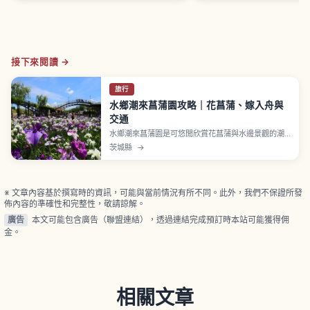
接下來閱讀 →
旅行
水鄉潮來菖蒲園攻略｜花菖蒲、嫁入舟與
交通
水鄉潮來菖蒲園是可悠閒欣賞花菖蒲與水邊景觀的潮
來名所。每年初夏舉辦菖蒲祭，可體驗嫁入舟與櫓舟
茨城縣
→
遊覽等水鄉文化。從車站徒步可達，首訪潮來觀光也
能輕鬆排入行程。
※ 文章內容基於撰寫時的資訊，可能與當前情況有所不同。此外，我們不保證所發
佈內容的準確性和完整性，敬請諒解。
廣告
本文可能包含廣告（聯盟連結），透過連結完成預訂時本站可能獲得佣
金。
相關文章