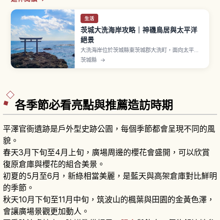
生活
茨城大洗海岸攻略｜神磯鳥居與太平洋
絕景
大洗海岸位於茨城縣東茨城郡大洗町，面向太平
洋。象徵「神磯鳥居」矗立海上岩礁，日出時呈現
茨城縣
→
震撼景致。「大洗磯前神社」相傳創建於856年。
「Aqua World 茨城縣大洗水族館」展示約580
種、68,000件海洋生物，鯊魚飼育約60種號稱日
本第一，門票成人2,300日圓。
各季節必看亮點與推薦造訪時期
平澤官衙遺跡是戶外型史跡公園，每個季節都會呈現不同的風
貌。
春天3月下旬至4月上旬，廣場周邊的櫻花會盛開，可以欣賞
復原倉庫與櫻花的組合美景。
初夏的5月至6月，新綠相當美麗，是藍天與高架倉庫對比鮮明
的季節。
秋天10月下旬至11月中旬，筑波山的楓葉與田園的金黃色澤，
會讓廣場景觀更加動人。