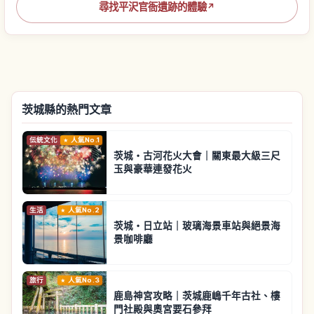
尋找平沢官衙遺跡的體驗
↗
茨城縣的熱門文章
伝統文化
人氣No.1
茨城・古河花火大會｜關東最大級三尺
玉與豪華連發花火
生活
人氣No.2
茨城・日立站｜玻璃海景車站與絕景海
景咖啡廳
旅行
人氣No.3
鹿島神宮攻略｜茨城鹿嶋千年古社、樓
門社殿與奧宮要石參拜