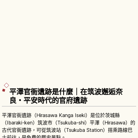
平澤官衙遺跡是什麼｜在筑波邂逅奈
良・平安時代的官府遺跡
平澤官衙遺跡（Hirasawa Kanga Iseki）是位於茨城縣
（Ibaraki-ken）筑波市（Tsukuba-shi）平澤（Hirasawa）的
古代官衙遺跡，可從筑波站（Tsukuba Station）搭乘路線巴
士前往，是免費的歷史景點。