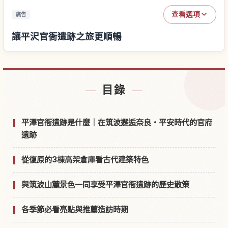
查看選項
廣告
讓平沢官衙遺跡之旅更順暢
尋找平沢官衙遺跡附近的飯店
↗
目錄
尋找平沢官衙遺跡的體驗
↗
平澤官衙遺跡是什麼｜在筑波邂逅奈良・平安時代的官府
遺跡
從復原的3棟高架倉庫看古代建築特色
與筑波山麓景色一同享受平澤官衙遺跡的歷史散策
各季節必看亮點與推薦造訪時期