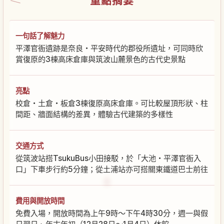
重點摘要
一句話了解魅力
平澤官衙遺跡是奈良・平安時代的郡役所遺址，可同時欣
賞復原的3棟高床倉庫與筑波山麓景色的古代史景點
亮點
校倉・土倉・板倉3棟復原高床倉庫。可比較屋頂形狀、柱
間距、牆面結構的差異，體驗古代建築的多樣性
交通方式
從筑波站搭TsukuBus小田接駁，於「大池・平澤官衙入
口」下車步行約5分鐘；從土浦站亦可搭關東鐵道巴士前往
費用與開放時間
免費入場，開放時間為上午9時〜下午4時30分，週一與假