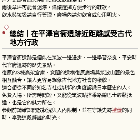
雨後草坪可能會泥濘，建議選擇方便步行的鞋款。
飲水與垃圾請自行管理，廣場內請勿飲食或使用明火。
總結｜在平澤官衙遺跡近距離感受古代
地方行政
平澤官衙遺跡是個能在筑波一邊漫步、一邊學習奈良・平安時
代官府遺跡的歷史景點。
復原的3棟高架倉庫、寬闊的遺構復原廣場與筑波山麓的景色
相互融合，讓人更容易想像古代地方社會的樣貌。
適合想從不同於知名寺社或城郭的角度認識日本歷史的人。
免費入場、所需時間短，又能從筑波站搭乘路線巴士輕鬆抵
達，也是它的魅力所在。
參觀前請確認開放狀況與入內限制，並在守護史跡
禮儀
的同
時，享受這段靜謐的時光。