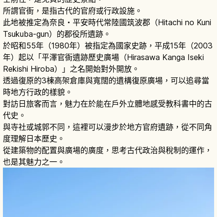
所謂官衙，是指古代的官府或行政設施。
此地被推定為奈良・平安時代常陸國筑波郡（Hitachi no Kuni
Tsukuba-gun）的郡役所遺跡。
於昭和55年（1980年）被指定為國家史跡，平成15年（2003
年）起以「平澤官衙遺跡歷史廣場（Hirasawa Kanga Iseki
Rekishi Hiroba）」之名開始對外開放。
透過復原的3棟高架倉庫與寬闊的遺構復原廣場，可以追尋當
時地方行政的樣貌。
對訪日旅客而言，魅力在於能在戶外立體地感受教科書中的古
代史。
與寺社或城郭不同，這裡可以漫步於地方官府遺跡，從不同角
度理解日本歷史。
從建築物的配置與廣場的廣度，思考古代政治與稅制的運作，
也是其魅力之一。