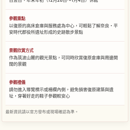
日翌日、年末年初（12月28日〜1月4日）休館
參觀重點
以復原的高床倉庫與服務處為中心，可輕鬆了解奈良・平
安時代郡役所遺址形成的史跡散步景點
景觀欣賞方式
作為筑波山麓的觀光景點，可同時欣賞復原倉庫與周邊開
闊的景觀
參觀禮儀
請勿進入導覽標示或柵欄內側，避免損害復原建築與遺
址，穿著好走的鞋子參觀較安心
最新資訊請以官方發布或現場確認為準。