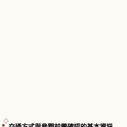
層胎內，地上85公尺展望台、第三層蓮華藏世界排
列約3,400尊胎內佛。
交通方式與參觀前需確認的基本資訊