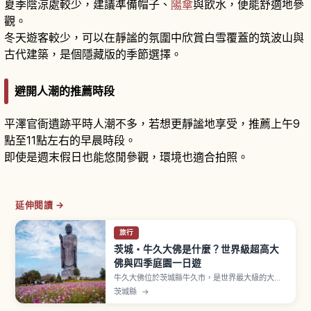
夏季陰涼處較少，建議準備帽子、
陽傘
與飲水，便能舒適地參
觀。
冬天遊客較少，可以在靜謐的氛圍中欣賞白雪覆蓋的筑波山與
古代建築，是個隱藏版的季節選擇。
避開人潮的推薦時段
平澤官衙遺跡平時人潮不多，若想更靜謐地享受，推薦上午9
點至11點左右的早晨時段。
即使是週末假日也能悠閒參觀，環境也適合拍照。
延伸閱讀 →
旅行
茨城・牛久大佛是什麼？世界級超高大
佛與四季庭園一日遊
牛久大佛位於茨城縣牛久市，是世界最大級的大佛
像之一，正式名稱「牛久阿彌陀大佛」。全高達
茨城縣
→
120公尺（基座20公尺＋佛像本體100公尺），作
為青銅立像擁有世界最大級高度。可進入內部參觀5