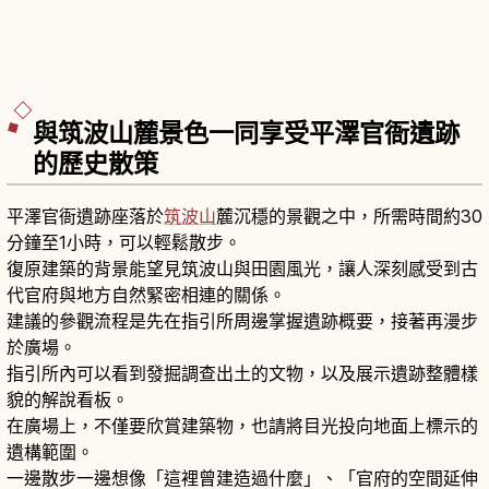
與筑波山麓景色一同享受平澤官衙遺跡
的歷史散策
平澤官衙遺跡座落於
筑波山
麓沉穩的景觀之中，所需時間約30
分鐘至1小時，可以輕鬆散步。
復原建築的背景能望見筑波山與田園風光，讓人深刻感受到古
代官府與地方自然緊密相連的關係。
建議的參觀流程是先在指引所周邊掌握遺跡概要，接著再漫步
於廣場。
指引所內可以看到發掘調查出土的文物，以及展示遺跡整體樣
貌的解說看板。
在廣場上，不僅要欣賞建築物，也請將目光投向地面上標示的
遺構範圍。
一邊散步一邊想像「這裡曾建造過什麼」、「官府的空間延伸