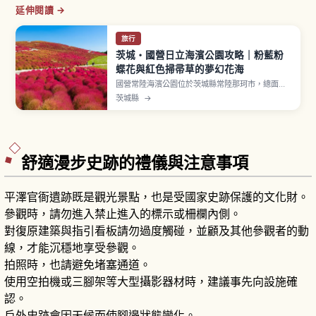
延伸閱讀 →
旅行
茨城・國營日立海濱公園攻略｜粉藍粉
蝶花與紅色掃帚草的夢幻花海
國營常陸海濱公園位於茨城縣常陸那珂市，總面積
約350公頃，開園面積約215公頃。春季（4月中旬
茨城縣
→
〜5月上旬）「見晴之丘」約4.2公頃植栽中，約
530萬朵粉蝶花（Insignis Blue 品種）鋪滿山
坡。秋季（10月中旬）掃帚草染成鮮紅色。鬱金
香、玫瑰、波斯菊輪流綻放，園內自行車道約13公
里。
舒適漫步史跡的禮儀與注意事項
平澤官衙遺跡既是觀光景點，也是受國家史跡保護的文化財。
參觀時，請勿進入禁止進入的標示或柵欄內側。
對復原建築與指引看板請勿過度觸碰，並顧及其他參觀者的動
線，才能沉穩地享受參觀。
拍照時，也請避免堵塞通道。
使用空拍機或三腳架等大型攝影器材時，建議事先向設施確
認。
戶外史跡會因天候而使腳邊狀態變化。