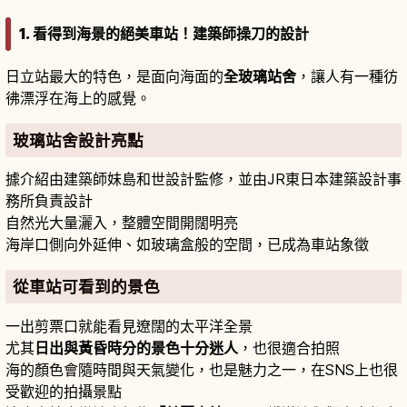
1. 看得到海景的絕美車站！建築師操刀的設計
日立站最大的特色，是面向海面的
全玻璃站舍
，讓人有一種彷
彿漂浮在海上的感覺。
玻璃站舍設計亮點
據介紹由建築師妹島和世設計監修，並由JR東日本建築設計事
務所負責設計
自然光大量灑入，整體空間開闊明亮
海岸口側向外延伸、如玻璃盒般的空間，已成為車站象徵
從車站可看到的景色
一出剪票口就能看見遼闊的太平洋全景
尤其
日出與黃昏時分的景色十分迷人
，也很適合拍照
海的顏色會隨時間與天氣變化，也是魅力之一，在SNS上也很
受歡迎的拍攝景點