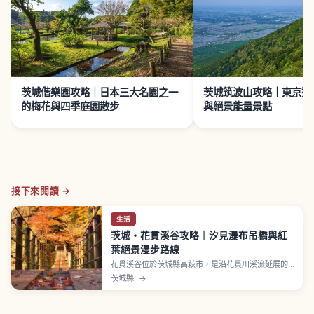
茨城偕樂園攻略｜日本三大名園之一
茨城筑波山攻略｜東京近
的梅花與四季庭園散步
與絕景能量景點
接下來閱讀 →
生活
茨城・花貫溪谷攻略｜汐見瀑布吊橋與紅
葉絕景漫步路線
花貫溪谷位於茨城縣高萩市，是沿花貫川溪流延展的
賞楓名所，11月中旬〜下旬楓葉與槭樹紅葉最美。地
茨城縣
→
標「汐見瀑布吊橋」是全長約60公尺的木製圓木吊
橋，從花貫停車場步行約20分鐘可達。橋前方還有
「汐見瀑布」。紅葉祭期間有夜間點燈，從 JR 常磐線