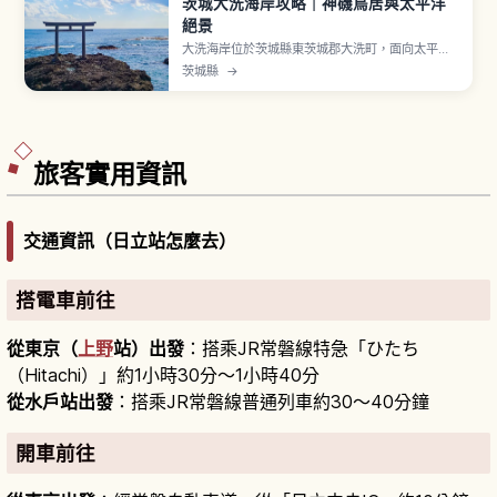
茨城大洗海岸攻略｜神磯鳥居與太平洋
絕景
大洗海岸位於茨城縣東茨城郡大洗町，面向太平
洋。象徵「神磯鳥居」矗立海上岩礁，日出時呈現
茨城縣
→
震撼景致。「大洗磯前神社」相傳創建於856年。
「Aqua World 茨城縣大洗水族館」展示約580
種、68,000件海洋生物，鯊魚飼育約60種號稱日
本第一，門票成人2,300日圓。
旅客實用資訊
交通資訊（日立站怎麼去）
搭電車前往
從東京（
上野
站）出發
：搭乘JR常磐線特急「ひたち
（Hitachi）」約1小時30分～1小時40分
從水戶站出發
：搭乘JR常磐線普通列車約30～40分鐘
開車前往