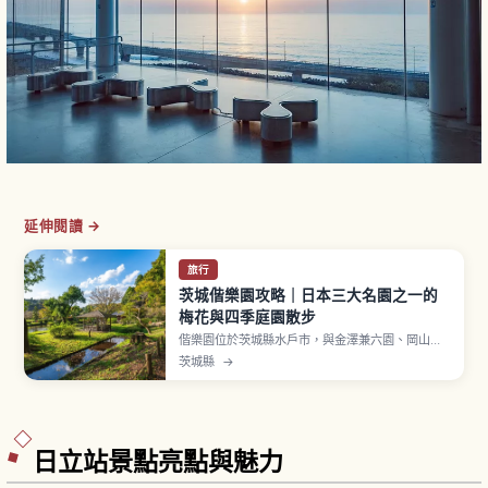
延伸閱讀 →
旅行
茨城偕樂園攻略｜日本三大名園之一的
梅花與四季庭園散步
偕樂園位於茨城縣水戶市，與金澤兼六園、岡山後
樂園並列為「日本三名園」之一。1842年（天保13
茨城縣
→
年）由水戶藩第9代藩主德川齊昭開園，「偕樂」一
詞源自《孟子》、寓意「與領民一同享樂」。最受
歡迎的時期是每年約2至3月舉行的「水戶梅花
祭」。「好文亭」三層樓木造建築。
日立站景點亮點與魅力