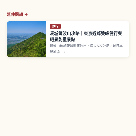
延伸閱讀 →
旅行
茨城筑波山攻略｜東京近郊雙峰健行與
絕景能量景點
筑波山位於茨城縣筑波市，海拔877公尺，是日本
百名山中最低的一座。自古被稱為「西有富士，東
茨城縣
→
有筑波」，並有「紫峰」之稱。男體山（871公尺）
與女體山（877公尺）雙峰，山麓有「筑波山神
社」（伊邪那岐命與伊邪那美命）。索道從つつじ
ヶ丘到女體山約6分鐘。