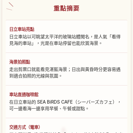
重點摘要
日立車站亮點
日立車站以可眺望太平洋的玻璃站體聞名，是人氣「看得
見海的車站」，光是在車站停留也能欣賞海景。
海景拍照點
走出剪票口就能看見湛藍海景；日出與黃昏時分更容易遇
到適合拍照的光線與氛圍。
車站直通咖啡館
在日立車站的 SEA BiRDS CAFE（シーバーズカフェ），
可一邊看海一邊享用早餐、午餐或甜點。
交通方式（電車）