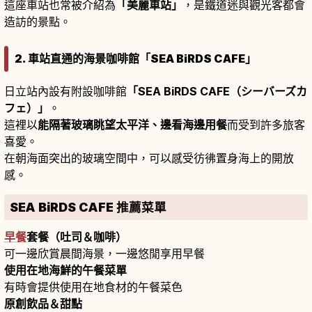
這座車站也常被介紹為
「美麗車站」
，是鐵道迷與觀光客都會
造訪的景點。
2. 車站直通的海景咖啡館「SEA BiRDS CAFE」
日立站內設有附設咖啡館
「SEA BiRDS CAFE（シーバーズカ
フェ）」
。
這裡以
能隔著玻璃眺望太平洋、邊看海邊用餐
而受到許多旅客
喜愛。
在朝海面突出的玻璃空間中，可以感受彷彿置身海上的開放
感。
SEA BiRDS CAFE 推薦菜單
早餐
套餐（吐司＆咖啡）
可一邊欣賞晨間海景，一邊悠閒享用早餐
使用在地海鮮的午餐菜單
有時會提供使用在地食材的午餐菜色
原創飲品＆甜點