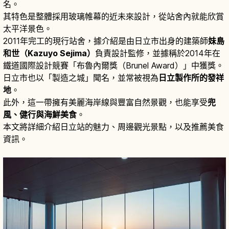
名。
其特色是整體採用玻璃帷幕的近未來設計，從站舍內就能欣賞
太平洋景色。
2011年完工的現行站舍，據介紹是由日立市出身的建築師
妹島
和世（Kazuyo Sejima）
負責設計監修，並據稱於2014年在
鐵道國際設計競賽「布魯內爾獎（Brunel Award）」中獲獎。
日立市也以「製造之城」聞名，並常被視為
日立製作所的發祥
地
。
此外，這一帶擁有美麗海岸線與豐富自然景觀，也能享受
兜
風、健行與海鮮美食
。
本文將詳細介紹日立站的魅力、周邊觀光景點，以及推薦美食
資訊。