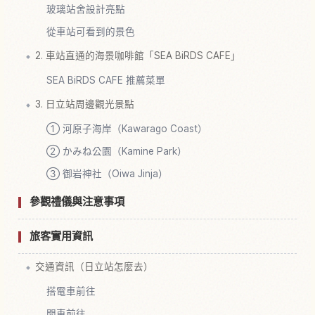
玻璃站舍設計亮點
從車站可看到的景色
2. 車站直通的海景咖啡館「SEA BiRDS CAFE」
SEA BiRDS CAFE 推薦菜單
3. 日立站周邊觀光景點
① 河原子海岸（Kawarago Coast）
② かみね公園（Kamine Park）
③ 御岩神社（Oiwa Jinja）
參觀禮儀與注意事項
旅客實用資訊
交通資訊（日立站怎麼去）
搭電車前往
開車前往