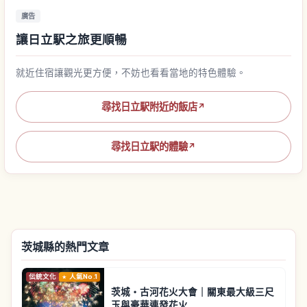
廣告
讓日立駅之旅更順暢
就近住宿讓觀光更方便，不妨也看看當地的特色體驗。
尋找日立駅附近的飯店
↗
尋找日立駅的體驗
↗
茨城縣的熱門文章
伝統文化
人氣No.1
茨城・古河花火大會｜關東最大級三尺
玉與豪華連發花火