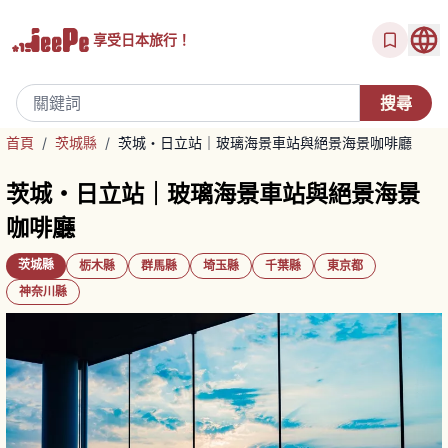
享受
日本旅行！
首頁
/
茨城縣
/
茨城・日立站｜玻璃海景車站與絕景海景咖啡廳
茨城・日立站｜玻璃海景車站與絕景海景
咖啡廳
茨城縣
栃木縣
群馬縣
埼玉縣
千葉縣
東京都
神奈川縣