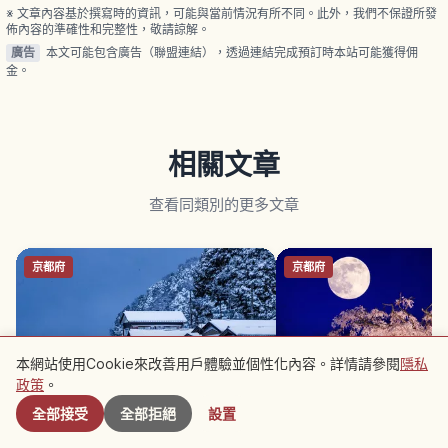
高萩站搭計程車約25分鐘。
※ 文章內容基於撰寫時的資訊，可能與當前情況有所不同。此外，我們不保證所發
佈內容的準確性和完整性，敬請諒解。
廣告
本文可能包含廣告（聯盟連結），透過連結完成預訂時本站可能獲得佣
金。
相關文章
查看同類別的更多文章
京都府
京都府
本網站使用Cookie來改善用戶體驗並個性化內容。詳情請參閱
隱私
附近景點
政策
。
全部接受
全部拒絕
設置
京都伊根舟屋攻略｜海上木屋聚落、
京都圓山公園攻略｜「祇
遊船與住宿體驗
垂櫻與東山散策