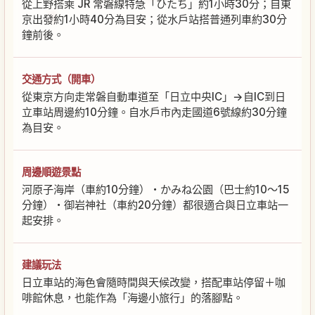
從上野搭乘 JR 常磐線特急「ひたち」約1小時30分；自東
京出發約1小時40分為目安；從水戶站搭普通列車約30分
鐘前後。
交通方式（開車）
從東京方向走常磐自動車道至「日立中央IC」→自IC到日
立車站周邊約10分鐘。自水戶市內走國道6號線約30分鐘
為目安。
周邊順遊景點
河原子海岸（車約10分鐘）・かみね公園（巴士約10〜15
分鐘）・御岩神社（車約20分鐘）都很適合與日立車站一
起安排。
建議玩法
日立車站的海色會隨時間與天候改變，搭配車站停留＋咖
啡館休息，也能作為「海邊小旅行」的落腳點。