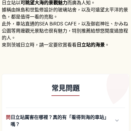
日立站以
可眺望大海的景觀魅力
而廣為人知。
據稱由妹島和世監修設計的玻璃站舍，以及可遠望太平洋的景
色，都是值得一看的亮點。
此外，車站直通的SEA BiRDS CAFE，以及御岩神社、かみね
公園等周邊觀光景點也很有魅力，特別推薦給想悠閒度過旅程
的人。
來到茨城日立時，請一定要欣賞看看
日立站的海景
。
常見問題
問
日立站厲害在哪裡？真的有「看得到海的車站」
keyboard_arrow_down
嗎？