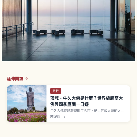
延伸閱讀 →
旅行
茨城・牛久大佛是什麼？世界級超高大
佛與四季庭園一日遊
牛久大佛位於茨城縣牛久市，是世界最大級的大佛
像之一，正式名稱「牛久阿彌陀大佛」。全高達
茨城縣
→
120公尺（基座20公尺＋佛像本體100公尺），作
為青銅立像擁有世界最大級高度。可進入內部參觀5
層胎內，地上85公尺展望台、第三層蓮華藏世界排
列約3,400尊胎內佛。