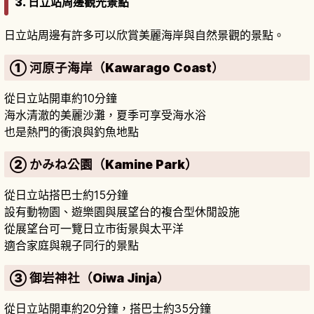
3. 日立站周邊觀光景點
日立站周邊有許多可以欣賞美麗海岸與自然景觀的景點。
① 河原子海岸（Kawarago Coast）
從日立站開車約10分鐘
海水清澈的美麗沙灘，夏季可享受海水浴
也是熱門的衝浪與釣魚地點
② かみね公園（Kamine Park）
從日立站搭巴士約15分鐘
設有動物園、遊樂園與展望台的複合型休閒設施
從展望台可一覽日立市街景與太平洋
適合家庭與親子同行的景點
③ 御岩神社（Oiwa Jinja）
從日立站開車約20分鐘，搭巴士約35分鐘