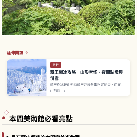
延伸閱讀 →
旅行
藏王樹冰攻略｜山形雪怪、夜間點燈與
滑雪
藏王樹冰是山形縣藏王連峰冬季限定絕景，由零下
氣溫、日本海濕潤季風與青森冷杉林帶三項條件，
山形縣
→
使過冷卻水滴反覆附著結成「蝦尾」冰層，再與雪
累積成數公尺高「雪怪」。最盛期為2月上中旬，藏
王纜車「Funitel」山頂線、夜間點燈「Night
Cruiser 號」與山形站搭巴士40分鐘。
本間美術館必看亮點