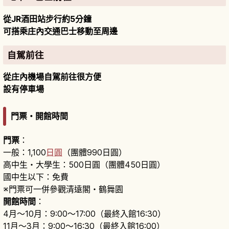
從JR酒田站步行約5分鐘
可搭乘庄內交通巴士移動至周邊
自駕前往
從庄內機場自駕前往很方便
設有停車場
門票・開館時間
門票
：
一般：1,100
日圓
（團體990日圓）
高中生・大學生：500日圓（團體450日圓）
國中生以下：免費
※門票可一併參觀清遠閣・鶴舞園
開館時間
：
4月〜10月：9:00〜17:00（最終入館16:30）
11月〜3月：9:00〜16:30（最終入館16:00）