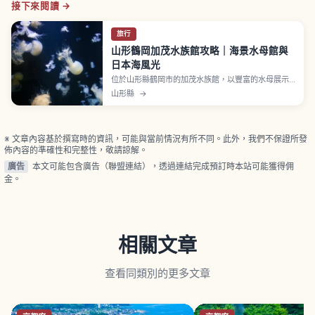
接下來閱讀 →
旅行
山形鶴岡加茂水族館攻略｜海景水母館與
日本海風光
位於山形縣鶴岡市的加茂水族館，以豐富的水母展示
和面向日本海的絕佳景色聞名。文章將介紹必看的水
山形縣
→
母水槽與表演、館內餐飲與伴手禮店、建議參觀動
線，以及票價、開放時間與從鶴岡市區前往的交通方
式，讓第一次造訪的親子與情侶也能玩得盡興。
※ 文章內容基於撰寫時的資訊，可能與當前情況有所不同。此外，我們不保證所發
佈內容的準確性和完整性，敬請諒解。
廣告
本文可能包含廣告（聯盟連結），透過連結完成預訂時本站可能獲得佣
金。
相關文章
查看同類別的更多文章