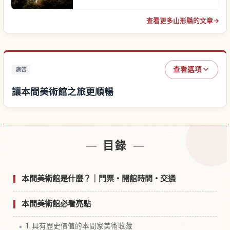
查看更多山形縣的文章
→
查看選項
廣告
讓本間美術館之旅更順暢
尋找本間美術館附近的飯店
↗
目錄
尋找本間美術館的體驗
↗
本間美術館是什麼？｜門票・開館時間・交通
本間美術館必看亮點
1. 具有歷史價值的本間家美術收藏