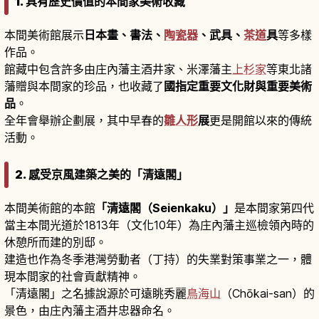
1. 具有歷史價值的本間家美術收藏
本間美術館展示
日本畫、書法、
陶瓷器
、武具、
茶道
具
等多樣
作品。
館藏中包含許多由庄內藩主酒井家、米澤藩主
上杉家
等東北諸
藩贈與本間家的珍品，也收藏了
國指定重要文化財與重要美術
品
。
全年會舉辦企劃展，其中早春的
雛人形
展
更是開館以來的傳統
活動。
2. 感受京風建築之美的「清遠閣」
本間美術館的本館
「清遠閣（Seienkaku）」
是本間家第四代
當主本間光道於1813年（文化10年）為庄內藩主巡檢領內時的
休憩所而建的別邸。
建造也作為冬季港灣勞動者（丁持）的失業對策事業之一，體
現本間家的社會貢獻精神。
「清遠閣」之名據說源於可遠眺秀麗
鳥海山
（Chōkai-san）的
景色，由庄內藩主酒井忠器命名。