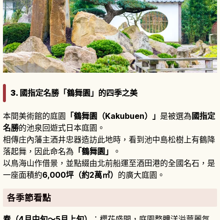
3. 國指定名勝「鶴舞園」的四季之美
本間美術館的庭園
「鶴舞園（Kakubuen）」
是被選為
國指定
名勝
的池泉回遊式日本庭園。
相傳庄內藩主酒井忠器造訪此地時，看到池中島松樹上有鶴降
落起舞，因此命名為
「鶴舞園」
。
以鳥海山作借景，並點綴由北前船運至酒田港的全國名石，是
一座面積約
6,000坪（約2萬㎡）
的廣大庭園。
各季節看點
春（4月中旬〜5月上旬）
：櫻花盛開，庭園整體洋溢華麗氛