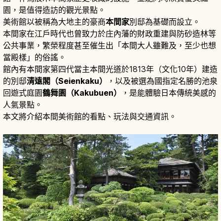
園，是值得造訪的觀光景點。
美術館以被稱為大地主的豪商
本間家
別邸為基礎而設立。
本間家在江戶時代也曾致力於庄內藩的財政重建與防砂造林等
公共事業，繁榮程度甚至催生出「本間大人雖難及，至少也想
當殿樣」的俗謠。
館內有本間家第四代當主本間光道於1813年（文化10年）建造
的別邸
清遠閣（Seienkaku）
，以及被選為國指定名勝的池泉
回遊式庭園
鶴舞園（Kakubuen）
，是能體驗日本傳統美感的
人氣景點。
本文將介紹本間美術館的看點、玩法與交通資訊。