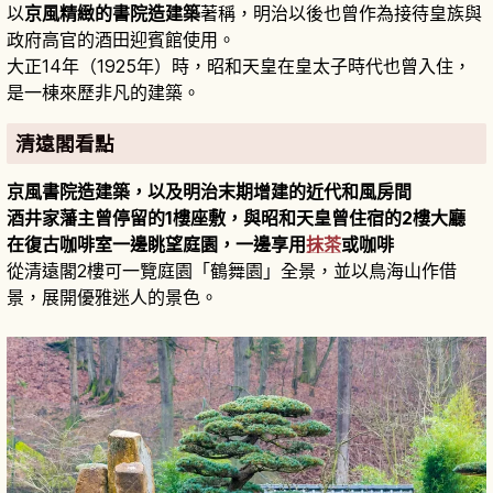
以
京風精緻的書院造建築
著稱，明治以後也曾作為接待皇族與
政府高官的酒田迎賓館使用。
大正14年（1925年）時，昭和天皇在皇太子時代也曾入住，
是一棟來歷非凡的建築。
清遠閣看點
京風書院造建築，以及明治末期增建的近代和風房間
酒井家藩主曾停留的1樓座敷，與昭和天皇曾住宿的2樓大廳
在復古咖啡室一邊眺望庭園，一邊享用
抹茶
或咖啡
從清遠閣2樓可一覽庭園「鶴舞園」全景，並以鳥海山作借
景，展開優雅迷人的景色。