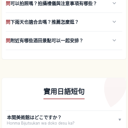
keyboard_arrow_down
問
可以拍照嗎？拍攝禮儀與注意事項有哪些？
keyboard_arrow_down
問
下雨天也適合去嗎？推薦怎麼逛？
keyboard_arrow_down
問
附近有哪些酒田景點可以一起安排？
實用日語短句
本間美術館はどこですか？
▼
Honma Bijutsukan wa doko desu ka?