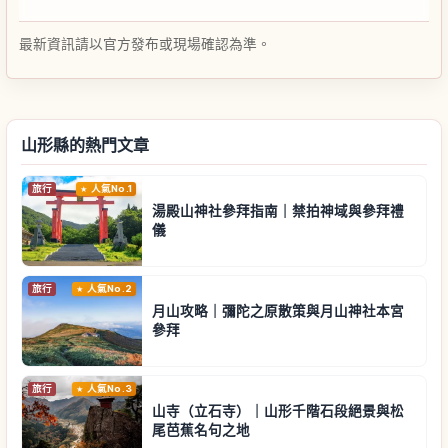
最新資訊請以官方發布或現場確認為準。
山形縣的熱門文章
旅行
人氣No.1
湯殿山神社參拜指南｜禁拍神域與參拜禮
儀
旅行
人氣No.2
月山攻略｜彌陀之原散策與月山神社本宮
參拜
旅行
人氣No.3
山寺（立石寺）｜山形千階石段絕景與松
尾芭蕉名句之地