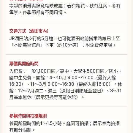
寧靜的池景與綠意相映成趣；春有櫻花、秋有紅葉、冬有
雪景，各季節都有不同風情。
交通方式（酒田市內）
JR酒田站步行約5分鐘。也可從酒田站前搭乘路線巴士至
「本間美術館前」下車（約10分鐘）；附免費停車場。
票價與開館時間
入館費：一般1,100日圓／高中・大學生500日圓／國小・
國中生免費。開館：4～10月 9:00～17:00（最終入館
16:30）、11～3月 9:00～16:30（最終入館16:00）。休
館：12～2月週二、週三（遇假日則順延至翌日）、3～11
月基本無休（展示更換等可能休館）。
參觀時間與拍攝規則
參觀所需時間約1～1.5小時。庭園可拍攝；展示室內拍攝
有部分限制。