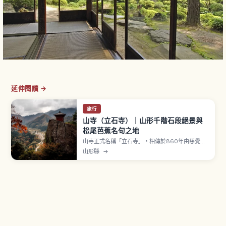
延伸閱讀 →
旅行
山寺（立石寺）｜山形千階石段絕景與
松尾芭蕉名句之地
山寺正式名稱「立石寺」，相傳於860年由慈覺大
師圓仁開山，是山形天台宗山岳寺院。沿1,015階石
山形縣
→
階登上五大堂，可一望山形盆地遼闊景色，往返約1
小時30分鐘。途中「せみ塚」記載松尾芭蕉名句
「閑さや岩にしみ入る蝉の声」。從 JR 山形站搭
仙山線約20分鐘到山寺站，下車步行5～7分鐘。