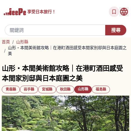
享受
日本旅行！
首頁
/
山形縣
山形・本間美術館攻略｜在港町酒田感受本間家別邸與日本庭園之
/
美
山形・本間美術館攻略｜在港町酒田感受
本間家別邸與日本庭園之美
山形縣
青森縣
岩手縣
宮城縣
秋田縣
福島縣