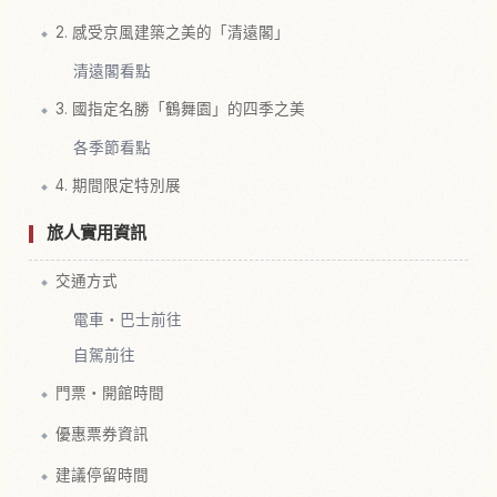
2. 感受京風建築之美的「清遠閣」
清遠閣看點
3. 國指定名勝「鶴舞園」的四季之美
各季節看點
4. 期間限定特別展
旅人實用資訊
交通方式
電車・巴士前往
自駕前往
門票・開館時間
優惠票券資訊
建議停留時間