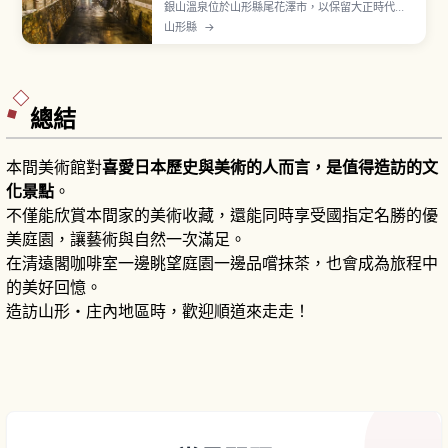
銀山溫泉位於山形縣尾花澤市，以保留大正時代風
情的木造多層旅館街景聞名，「銀山」之名源自江
山形縣
→
戶時代曾作為幕府直轄的延澤銀山。共同浴場「白
銀湯」由建築家隈研吾設計，入浴費成人500日
圓、營業時間8:00〜17:00。冬季雪景與煤氣燈點
亮街景特別夢幻，從 JR 大石田站搭巴士約40分
鐘。
總結
本間美術館對
喜愛日本歷史與美術的人而言，是值得造訪的文
化景點
。
不僅能欣賞本間家的美術收藏，還能同時享受國指定名勝的優
美庭園，讓藝術與自然一次滿足。
在清遠閣咖啡室一邊眺望庭園一邊品嚐抹茶，也會成為旅程中
的美好回憶。
造訪山形・庄內地區時，歡迎順道來走走！