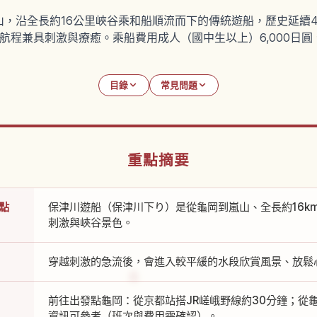
，沿全長約16公里峽谷乘和船順流而下的傳統遊船，歷史延續4
程兼具刺激與療癒。乘船費用成人（國中生以上）6,000日圓、兒
目錄
常見問題
重點摘要
點
保津川遊船（保津川下り）是從龜岡到嵐山、全長約16k
刺激與峽谷景色。
穿越刺激的急流後，會進入較平緩的水段欣賞風景、放鬆
前往出發點龜岡：從京都站搭JR嵯峨野線約30分鐘；從
資訊可參考（班次與費用需確認）。