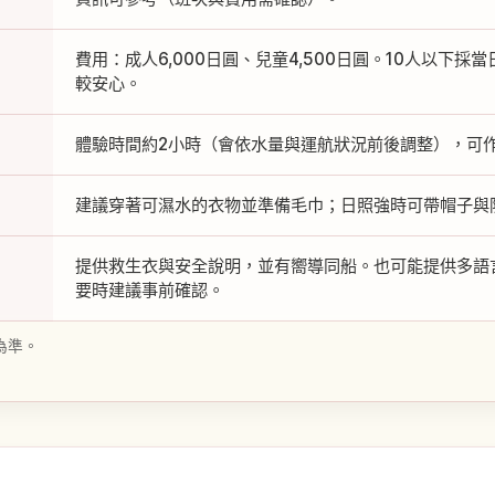
費用：成人6,000日圓、兒童4,500日圓。10人以下
較安心。
體驗時間約2小時（會依水量與運航狀況前後調整），可
建議穿著可濕水的衣物並準備毛巾；日照強時可帶帽子與
提供救生衣與安全說明，並有嚮導同船。也可能提供多語
要時建議事前確認。
為準。