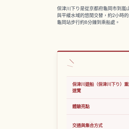
保津川下り是從京都府龜岡市到嵐山
與平緩水域的悠閒交替，約2小時的航
龜岡站步行約8分鐘到乘船處。
保津川遊船（保津川下り）重
速覽
體驗亮點
交通與集合方式