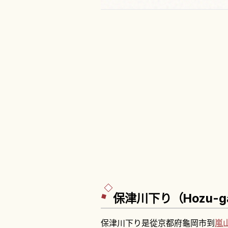
保津川下り（Hozu-ga
保津川下り是從京都府龜岡市到
嵐