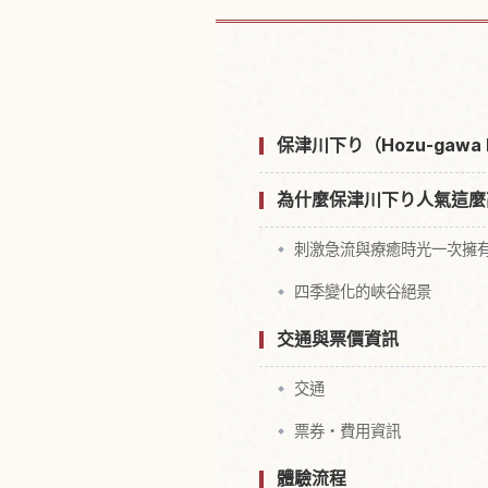
尋找保津川下り，
保津川下り（Hozu-gawa 
為什麼保津川下り人氣這麼
刺激急流與療癒時光一次擁
四季變化的峽谷絕景
交通與票價資訊
交通
票券・費用資訊
體驗流程