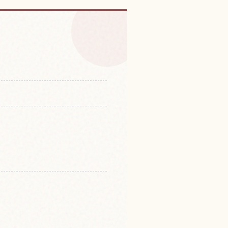
り，京都的體驗
↗