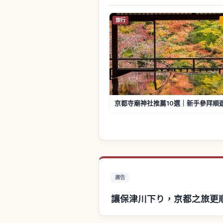
旅行
京都寺廟神社推薦10選｜新手參拜順
廣告
讓保津川下り，京都之旅更