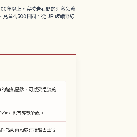
00年以上。穿梭岩石間的刺激急流
童4,500日圓。從 JR 嵯峨野線
m的遊船體驗，可感受急流的
心情，也有導覽解說。
龜岡站到乘船處有接駁巴士等