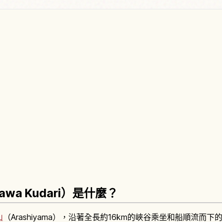
wa Kudari）是什麼？
山
（Arashiyama），沿著全長約16km的峽谷乘坐和船順流而下