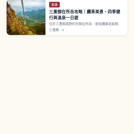
生活
三重御在所岳攻略｜纜車美景、四季健
行與溫泉一日遊
位於三重縣菰野町的御在所岳，是搭纜車就能輕鬆
登頂的熱門景觀山。文章介紹春季新綠、秋季楓
三重縣
→
紅、冬季樹冰等四季風景，以及從新手到進階者都
能享受的健行路線、滑雪與湯之山溫泉，同時整理
從名古屋、大阪出發的交通與裝備建議。