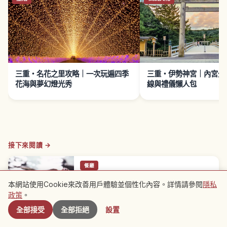
三重・名花之里攻略｜一次玩遍四季
三重・伊勢神宮｜內宮外
花海與夢幻燈光秀
線與禮儀懶人包
接下來閱讀 →
餐廳
伊勢龍蝦｜三重志摩名物、禁漁期與吃法
本網站使用Cookie來改善用戶體驗並個性化內容。詳情請參閱
隱私
附近景點
指南
政策
。
伊勢龍蝦是三重縣志摩半島代表性的高級海鮮，體長
20～30公分，肉質 Q彈、甜味濃郁。三重縣禁漁期為
三重縣
→
全部接受
全部拒絕
設置
5月1日～9月30日，10月1日解禁，10月～4月為當
季。刺身（4,000～8,000日圓）、味噌湯、炭烤、