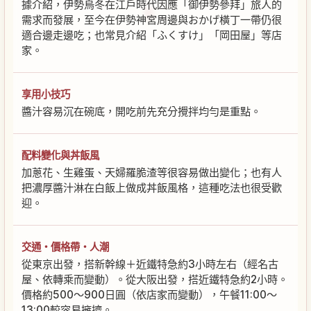
據介紹，伊勢烏冬在江戶時代因應「御伊勢參拜」旅人的
需求而發展，至今在伊勢神宮周邊與おかげ橫丁一帶仍很
適合邊走邊吃；也常見介紹「ふくすけ」「岡田屋」等店
家。
享用小技巧
醬汁容易沉在碗底，開吃前先充分攪拌均勻是重點。
配料變化與丼飯風
加蔥花、生雞蛋、天婦羅脆渣等很容易做出變化；也有人
把濃厚醬汁淋在白飯上做成丼飯風格，這種吃法也很受歡
迎。
交通・價格帶・人潮
從東京出發，搭新幹線＋近鐵特急約3小時左右（經名古
屋、依轉乘而變動）。從大阪出發，搭近鐵特急約2小時。
價格約500～900日圓（依店家而變動），午餐11:00～
13:00較容易擁擠。