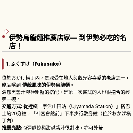
伊勢烏龍麵推薦店家— 到伊勢必吃的名
店！
1. ふくすけ（Fukusuke）
位於おかげ橫丁內，是深受在地人與觀光客喜愛的老店之一，
能品嚐到
傳統風味的伊勢烏龍麵
。
濃郁黑醬汁與極粗麵的搭配，是第一次嘗試的人也很適合的經
典一碗。
交通方式:
從近鐵「宇治山田站（Ujiyamada Station）」搭巴
士約20分鐘，「神宮會館前」下車步行數分鐘（位於おかげ橫
丁內）
推薦亮點:
Q彈麵條與甜鹹醬汁很對味，亦可外帶