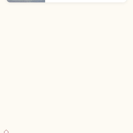
的內宮（皇大神宮）與祭祀豐受大御神的外宮（豐
受大神宮）為中心。每20年進行「式年遷宮」重建
社殿，自古先外宮後內宮的參拜順序、五十鈴川御
手洗場為亮點。