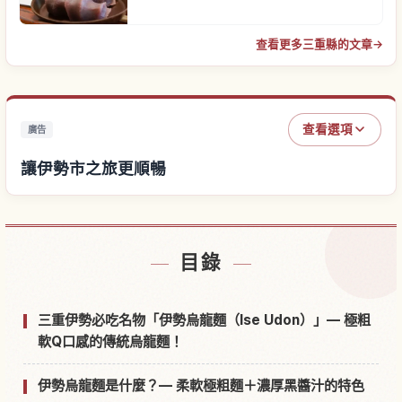
查看更多三重縣的文章
→
查看選項
廣告
讓伊勢市之旅更順暢
尋找伊勢市附近的飯店
↗
目錄
尋找伊勢市的體驗
↗
三重伊勢必吃名物「伊勢烏龍麵（Ise Udon）」— 極粗
軟Q口感的傳統烏龍麵！
伊勢烏龍麵是什麼？— 柔軟極粗麵＋濃厚黑醬汁的特色