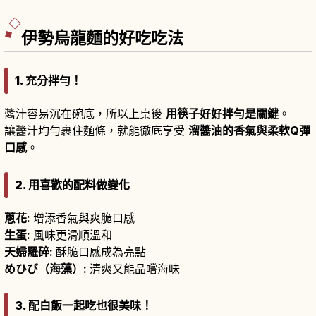
住宿，並說明從名古屋、大阪出發的交通方式、建
議停留時間及可一併造訪的周邊景點。
伊勢烏龍麵的好吃吃法
1. 充分拌勻！
醬汁容易沉在碗底，所以上桌後
用筷子好好拌勻是關鍵
。
讓醬汁均勻裹住麵條，就能徹底享受
溜醬油的香氣與柔軟Q彈
口感
。
2. 用喜歡的配料做變化
蔥花:
增添香氣與爽脆口感
生蛋:
風味更滑順溫和
天婦羅碎:
酥脆口感成為亮點
めひび（海藻）:
清爽又能品嚐海味
3. 配白飯一起吃也很美味！