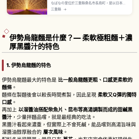
なばなの里位於三重縣桑名市長島町，是以日本國
內最大級燈飾活動聞名的花卉主題公園。秋海棠花
三重縣
→
園佔地約9,000平方公尺，種植約600種、
12,000株秋海棠。冬季燈飾期間以數百萬顆 LED
燈打造光之隧道與大型主題演出。門票2,500〜
3,000日圓，可抵園內餐飲與消費。
伊勢烏龍麵是什麼？— 柔軟極粗麵＋濃
厚黑醬汁的特色
1. 伊勢烏龍麵的特色
伊勢烏龍麵最大的特色是
比一般烏龍麵更粗、口感更柔軟的
麵條
。
麵條在製麵後會以較長時間煮製，因此呈現
柔軟又Q彈的獨特
口感
。
再加上
以溜醬油搭配柴魚片、昆布等高湯調製而成的甜鹹黑
醬汁
，少量拌麵品嚐，就是最經典的吃法。
黑醬汁看起來濃重，但實際上不會死鹹，能品嚐到高湯旨味與
溜醬油醇厚融合的
層次風味
。