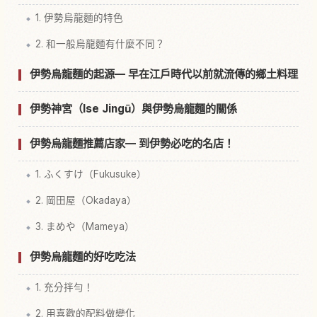
1. 伊勢烏龍麵的特色
2. 和一般烏龍麵有什麼不同？
伊勢烏龍麵的起源— 早在江戶時代以前就流傳的鄉土料理
伊勢神宮（Ise Jingū）與伊勢烏龍麵的關係
伊勢烏龍麵推薦店家— 到伊勢必吃的名店！
1. ふくすけ（Fukusuke）
2. 岡田屋（Okadaya）
3. まめや（Mameya）
伊勢烏龍麵的好吃吃法
1. 充分拌勻！
2. 用喜歡的配料做變化