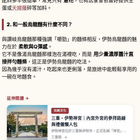
配料多半很簡單，常見只有
蔥花
，也有店家會依喜好提供生
蛋或
天婦羅
碎等加料。
2. 和一般烏龍麵有什麼不同？
與讚岐烏龍麵那種強調「嚼勁」的麵條相反，伊勢烏龍麵的魅
力在於
柔軟與Q彈感
。
它不是像湯烏龍麵那樣泡在湯裡吃，而是
用少量濃厚醬汁直
接拌勻麵條
，這正是伊勢烏龍麵的吃法。
因為幾乎沒有湯汁，吃起來也更俐落，是旅途中能輕鬆享用的
一碗在地麵食。
延伸閱讀 →
伝統文化
三重・伊勢神宮｜內宮外宮的參拜路線
與禮儀懶人包
伊勢神宮位於三重縣伊勢市，正式名稱「神宮」，
是受日本全國特別崇敬的神社。以祭祀天照大御神
三重縣
→