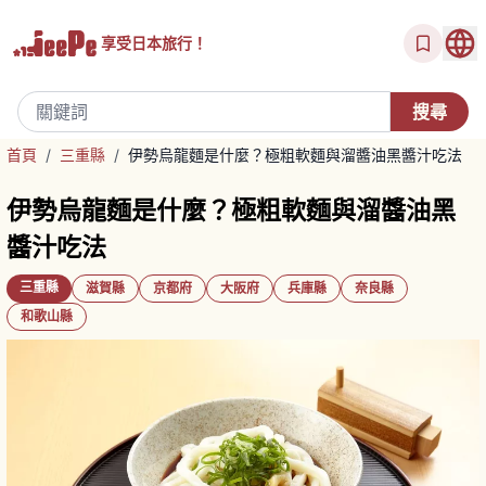
享受
日本旅行！
首頁
/
三重縣
/
伊勢烏龍麵是什麼？極粗軟麵與溜醬油黑醬汁吃法
伊勢烏龍麵是什麼？極粗軟麵與溜醬油黑
醬汁吃法
三重縣
滋賀縣
京都府
大阪府
兵庫縣
奈良縣
和歌山縣