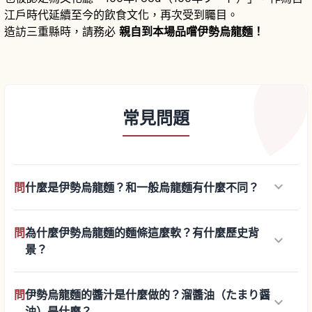
江戶時代延續至今的飲食文化，再次受到矚目。
造訪三重縣時，請務必
親自到本場品嚐伊勢烏龍麵！
常見問題
keyboard_arrow_down
問
什麼是伊勢烏龍麵？和一般烏龍麵有什麼不同？
問
為什麼伊勢烏龍麵的麵條這麼軟？有什麼歷史背
keyboard_arrow_down
景？
問
伊勢烏龍麵的醬汁是什麼做的？溜醬油（たまり醤
keyboard_arrow_down
油）是什麼？