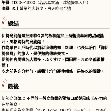
午餐:
11:00〜13:00（名店易客滿，建議提早入店）
晚餐:
晚上營業的店較少，白天吃最合適！
總結
伊勢烏龍麵是把柔軟Q彈的極粗麵拌上溜醬油基底的甜鹹醬
汁，風格獨特的烏龍麵！
作為早在江戶時代以前就流傳的鄉土料理，也長年陪伴「御伊
勢參拜」的旅人，是伊勢的傳統美食。
伊勢神宮周邊名店眾多，ふくすけ、岡田屋、まめや都很推
薦！
吃之前先充分拌勻，讓醬汁均勻裹住麵條，是好吃的關鍵。
最後
伊勢烏龍麵以
不同於一般烏龍麵的獨特口感與風味
為魅力的
在地美食。
也被認定為文化廳「100年Food（100年フード）」，作為自