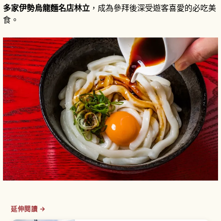
多家伊勢烏龍麵名店林立
，成為參拜後深受遊客喜愛的必吃美
食。
延伸閱讀 →