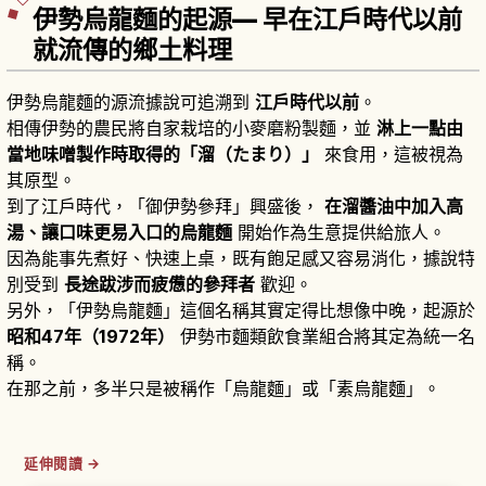
伊勢烏龍麵的起源— 早在江戶時代以前
就流傳的鄉土料理
伊勢烏龍麵的源流據說可追溯到
江戶時代以前
。
相傳伊勢的農民將自家栽培的小麥磨粉製麵，並
淋上一點由
當地味噌製作時取得的「溜（たまり）」
來食用，這被視為
其原型。
到了江戶時代，「御伊勢參拜」興盛後，
在溜醬油中加入高
湯、讓口味更易入口的烏龍麵
開始作為生意提供給旅人。
因為能事先煮好、快速上桌，既有飽足感又容易消化，據說特
別受到
長途跋涉而疲憊的參拜者
歡迎。
另外，「伊勢烏龍麵」這個名稱其實定得比想像中晚，起源於
昭和47年（1972年）
伊勢市麵類飲食業組合將其定為統一名
稱。
在那之前，多半只是被稱作「烏龍麵」或「素烏龍麵」。
延伸閱讀 →