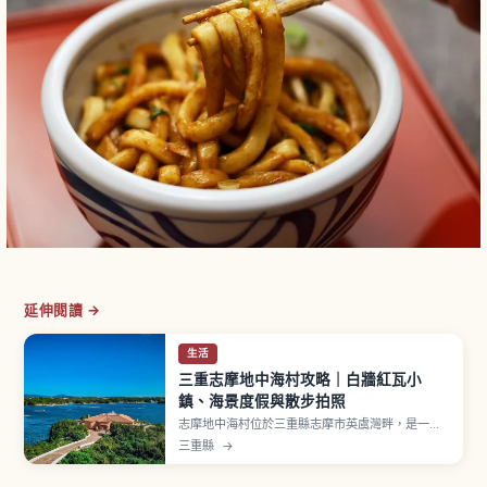
延伸閱讀 →
生活
三重志摩地中海村攻略｜白牆紅瓦小
鎮、海景度假與散步拍照
志摩地中海村位於三重縣志摩市英虞灣畔，是一座
再現地中海風情的度假村，白牆紅瓦與石板小巷非
三重縣
→
常適合拍照打卡。文章介紹園區內的街景亮點、地
中海料理餐廳與咖啡館、手作體驗工坊與度假別墅