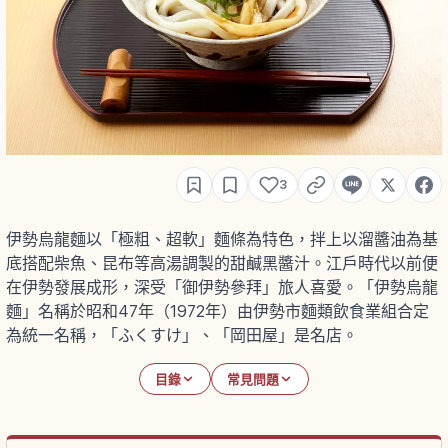
3
伊勢烏龍麵以「極粗、超軟」麵條為特色，拌上以溜醬油為基
底搭配柴魚、昆布等高湯調製的甜鹹黑醬汁。江戶時代以前便
在伊勢發展成形，深受「御伊勢參拜」旅人喜愛。「伊勢烏龍
麵」名稱於昭和47年（1972年）由伊勢市麵類飲食業組合定
為統一名稱，「ふくすけ」、「岡田屋」是名店。
目錄
常見問題