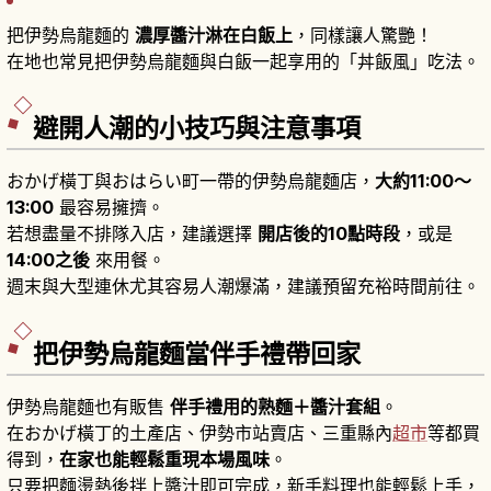
把伊勢烏龍麵的
濃厚醬汁淋在白飯上
，同樣讓人驚艷！
在地也常見把伊勢烏龍麵與白飯一起享用的「丼飯風」吃法。
避開人潮的小技巧與注意事項
おかげ橫丁與おはらい町一帶的伊勢烏龍麵店，
大約11:00〜
13:00
最容易擁擠。
若想盡量不排隊入店，建議選擇
開店後的10點時段
，或是
14:00之後
來用餐。
週末與大型連休尤其容易人潮爆滿，建議預留充裕時間前往。
把伊勢烏龍麵當伴手禮帶回家
伊勢烏龍麵也有販售
伴手禮用的熟麵＋醬汁套組
。
在おかげ橫丁的土產店、伊勢市站賣店、三重縣內
超市
等都買
得到，
在家也能輕鬆重現本場風味
。
只要把麵燙熱後拌上醬汁即可完成，新手料理也能輕鬆上手，