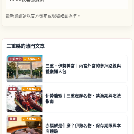
最新資訊請以官方發布或現場確認為準。
三重縣的熱門文章
伝統文化
人氣No.1
三重・伊勢神宮｜內宮外宮的參拜路線與
禮儀懶人包
餐廳
人氣No.2
伊勢龍蝦｜三重志摩名物、禁漁期與吃法
指南
餐廳
人氣No.3
赤福餅是什麼？伊勢名物、保存期限與本
店體驗