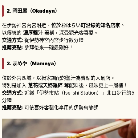
2. 岡田屋（Okadaya）
在伊勢神宮內宮附近、
位於おはらい町沿線的知名店家
。
以傳統的
濃厚醬汁
著稱，深受觀光客喜愛。
交通方式:
從伊勢神宮內宮步行數分鐘
推薦亮點:
參拜後來一碗最剛好！
3. まめや（Mameya）
位於外宮區域，以獨家調配的醬汁為賣點的人氣店。
特別是加入
蔥花或天婦羅碎
等配料後，風味更上一層樓！
交通方式:
近鐵「伊勢市站（Ise-shi Station）」北口步行約5
分鐘
推薦亮點:
可依喜好客製化享用的伊勢烏龍麵