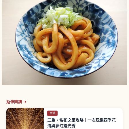
延伸閱讀 →
生活
三重・名花之里攻略｜一次玩遍四季花
海與夢幻燈光秀