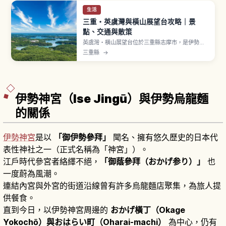
生活
三重・英虞灣與橫山展望台攻略｜景
點、交通與散策
英虞灣・橫山展望台位於三重縣志摩市，是伊勢志
摩國立公園的一部分。橫山展望台海拔約140公
三重縣
→
尺，可一覽英虞灣大小島嶼點綴的里亞式海岸絕
景，特別是夕陽景色聞名。橫山遊客中心免費入
館、9:00〜16:30開放。
伊勢神宮（Ise Jingū）與伊勢烏龍麵
的關係
伊勢神宮
是以
「御伊勢參拜」
聞名、擁有悠久歷史的日本代
表性神社之一（正式名稱為「神宮」）。
江戶時代參宮者絡繹不絕，
「御蔭參拜（おかげ参り）」
也
一度蔚為風潮。
連結內宮與外宮的街道沿線曾有許多烏龍麵店聚集，為旅人提
供餐食。
直到今日，以伊勢神宮周邊的
おかげ橫丁（Okage
Yokochō）與おはらい町（Oharai-machi）
為中心，仍有