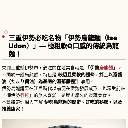
三重伊勢必吃名物「伊勢烏龍麵（Ise
Udon）」— 極粗軟Q口感的傳統烏龍
麵！
來到三重縣伊勢市，必吃的在地美食就是
「伊勢
烏龍麵
」
。
不同於一般烏龍麵，特色是
較粗且柔軟的麵條，拌上以溜醬
油（たまり醤油）為基底的濃郁黑醬汁
享用。
伊勢烏龍麵早在江戶時代以前便在伊勢發展成形，也深受前來
「御伊勢
參拜
」的旅人喜愛，是歷史悠久的靈魂美食。
本篇將帶你深入了解
伊勢烏龍麵的歷史、好吃的祕密，以及
推薦店家
！