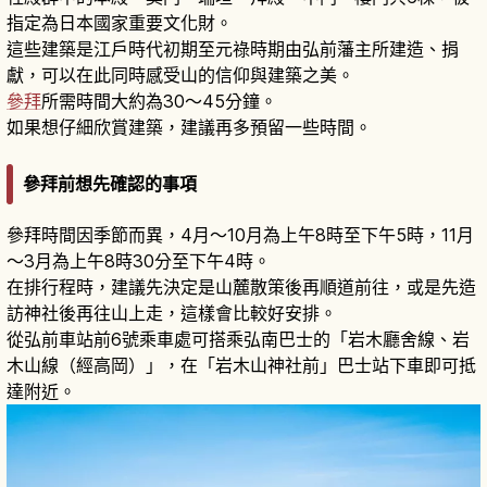
指定為日本國家重要文化財。
這些建築是江戶時代初期至元祿時期由弘前藩主所建造、捐
獻，可以在此同時感受山的信仰與建築之美。
參拜
所需時間大約為30～45分鐘。
如果想仔細欣賞建築，建議再多預留一些時間。
參拜前想先確認的事項
參拜時間因季節而異，4月～10月為上午8時至下午5時，11月
～3月為上午8時30分至下午4時。
在排行程時，建議先決定是山麓散策後再順道前往，或是先造
訪神社後再往山上走，這樣會比較好安排。
從弘前車站前6號乘車處可搭乘弘南巴士的「岩木廳舍線、岩
木山線（經高岡）」，在「岩木山神社前」巴士站下車即可抵
達附近。