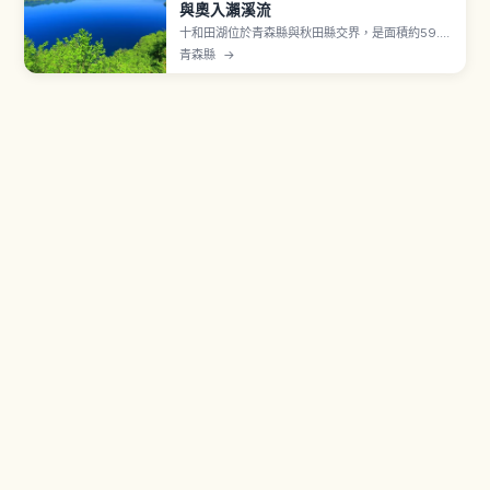
與奧入瀨溪流
十和田湖位於青森縣與秋田縣交界，是面積約59.8
平方公里的破火山口湖，最大水深326.8公尺、日
青森縣
→
本第3深，海拔約400公尺。湖水清澈深邃的「十
和田藍」聞名。湖畔有高村光太郎於1953年（昭和
28年）創作的「乙女之像」。