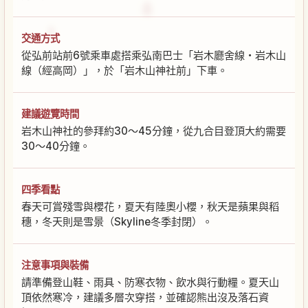
交通方式
從弘前站前6號乘車處搭乘弘南巴士「岩木廳舍線・岩木山
線（經高岡）」，於「岩木山神社前」下車。
建議遊覽時間
岩木山神社的參拜約30～45分鐘，從九合目登頂大約需要
30～40分鐘。
四季看點
春天可賞殘雪與櫻花，夏天有陸奧小櫻，秋天是蘋果與稻
穗，冬天則是雪景（Skyline冬季封閉）。
注意事項與裝備
請準備登山鞋、雨具、防寒衣物、飲水與行動糧。夏天山
頂依然寒冷，建議多層次穿搭，並確認熊出沒及落石資