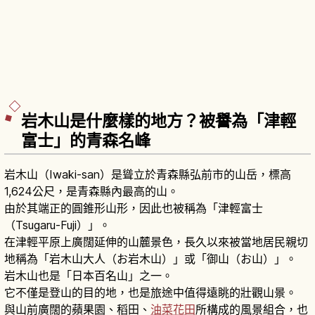
岩木山是什麼樣的地方？被譽為「津輕
富士」的青森名峰
岩木山（Iwaki-san）是聳立於青森縣弘前市的山岳，標高
1,624公尺，是青森縣內最高的山。
由於其端正的圓錐形山形，因此也被稱為「津輕富士
（Tsugaru-Fuji）」。
在津輕平原上廣闊延伸的山麓景色，長久以來被當地居民親切
地稱為「岩木山大人（お岩木山）」或「御山（お山）」。
岩木山也是「日本百名山」之一。
它不僅是登山的目的地，也是旅途中值得遠眺的壯觀山景。
與山前廣闊的蘋果園、稻田、
油菜花田
所構成的風景組合，也