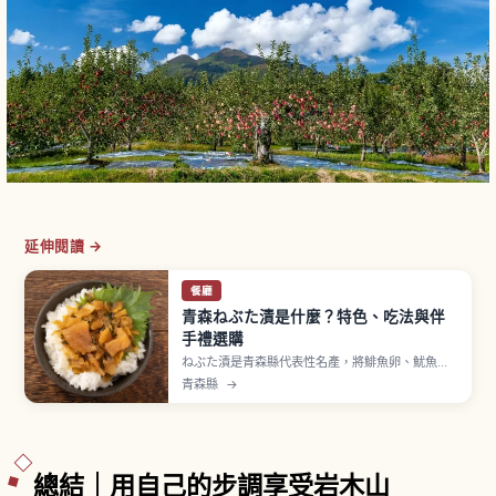
延伸閱讀 →
餐廳
青森ねぶた漬是什麼？特色、吃法與伴
手禮選購
ねぶた漬是青森縣代表性名產，將鯡魚卵、魷魚
乾、昆布等海味搭配白蘿蔔與小黃瓜，以特製醬油
青森縣
→
醬汁醃漬而成。由山本食品打造，自上市以來超過
半世紀深受青森縣民喜愛。名稱源自夏季風物詩
「青森ねぶた祭」。特色是昆布黏滑口感、鯡魚卵
啵啵顆粒感與魷魚乾鮮味。
總結｜用自己的步調享受岩木山