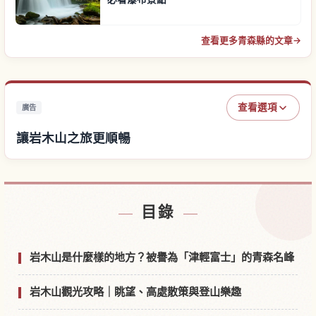
查看更多青森縣的文章
→
查看選項
廣告
讓岩木山之旅更順暢
尋找岩木山附近的飯店
↗
目錄
尋找岩木山的體驗
↗
岩木山是什麼樣的地方？被譽為「津輕富士」的青森名峰
岩木山觀光攻略｜眺望、高處散策與登山樂趣