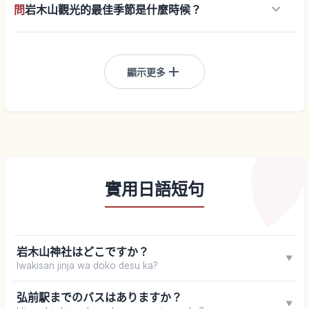
keyboard_arrow_down
問
岩木山觀光的最佳季節是什麼時候？
add
顯示更多
實用日語短句
岩木山神社はどこですか？
▼
Iwakisan jinja wa doko desu ka?
弘前駅までのバスはありますか？
▼