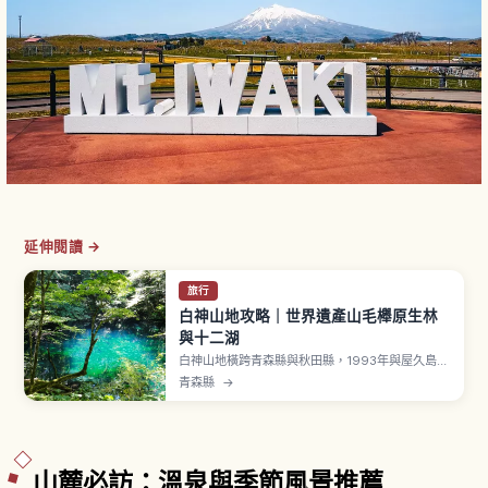
延伸閱讀 →
旅行
白神山地攻略｜世界遺產山毛櫸原生林
與十二湖
白神山地橫跨青森縣與秋田縣，1993年與屋久島一
同成為日本首批登錄 UNESCO 世界自然遺產。涵
青森縣
→
蓋約1,300平方公里，登錄核心區約170平方公里。
「十二湖」由大小湖沼共33處構成，「青池」鈷藍
色水面是代表攝影景點。「暗門瀑布」三段（42公
尺、37公尺、26公尺）。
山麓必訪：溫泉與季節風景推薦