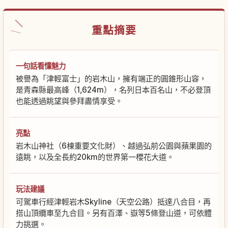
重點摘要
一句話看懂魅力
被譽為「津輕富士」的岩木山，擁有端正的圓錐形山容，
是青森縣最高峰（1,624m），名列日本百名山，不必登頂
也能透過眺望與參拜盡情享受。
亮點
岩木山神社（6棟重要文化財）、越過弘前公園與蘋果園的
遠眺，以及全長約20km的世界第一櫻花大道。
玩法建議
可駕車行經津輕岩木Skyline（天空公路）抵達八合目，再
搭山頂纜車至九合目。另有百澤、嶽等5條登山道，可依體
力挑選。