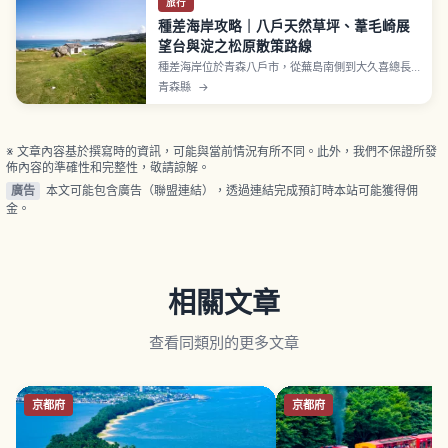
旅行
種差海岸攻略｜八戶天然草坪、葦毛崎展
望台與淀之松原散策路線
種差海岸位於青森八戶市，從蕪島南側到大久喜總長
約12公里、含腹地共約880公頃，1937年指定為國家
青森縣
→
名勝、2013年納入三陸復興國立公園。種差天然草坪
由淀之松原松林通往海邊、入場免費可野餐，沿岸約
650種草花生長，葦毛崎展望台可眺整段海岸至階上
岳。
※ 文章內容基於撰寫時的資訊，可能與當前情況有所不同。此外，我們不保證所發
佈內容的準確性和完整性，敬請諒解。
廣告
本文可能包含廣告（聯盟連結），透過連結完成預訂時本站可能獲得佣
金。
相關文章
查看同類別的更多文章
京都府
京都府