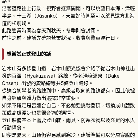
路。
沿著道路往上行駛，視野會逐漸開闊，可以眺望日本海、津輕
半島、十三湖（Jūsanko），天氣好時甚至可以望見遠方北海
道的松前崎。
此路營業時間為春天到秋天，冬季則會封閉。
前往之前，建議先確認營業狀況、收費與纜車運行日。
想嘗試正式登山的話
岩木山有多條登山道，岩木山觀光協會介紹了從岩木山神社出
發的百澤（Hyakuzawa）路線、從名湯嶽溫泉（Dake
Onsen）出發的嶽路線等共5條登山路線。
從適合初學者的路線到中、高級者取向的路線都有，因此依據
自身經驗與體力做出選擇非常重要。
如果不確定是否適合自己，不必勉強挑戰登頂，切換成山麓散
策或高處漫步也是很合適的選擇。
登山裝備基本上需要登山鞋、雨具、防寒衣物以及充足的水與
行動糧食。
即使是夏天，山頂仍容易感到寒冷，建議準備可以分層穿脫的