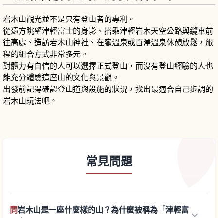
岩木山觀光並不是只有登山者的專利。
從遠方眺望津輕富士的身影、搭乘津輕岩木天空公路與纜車前
往高處、造訪岩木山神社、在嶽溫泉或百澤溫泉休憩放鬆，旅
程的組合方式非常多元。
對體力有自信的人可以選擇正式登山，而沒有登山經驗的人也
能充分體驗這座山的文化與景觀。
出發前記得確認登山道與設施的狀況，找出最適合自己步調的
岩木山玩法吧。
常見問題
問
岩木山是一座什麼樣的山？為什麼被稱為「津輕富
keyboard_arrow_down