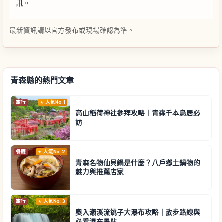
訊。
最新資訊請以官方發布或現場確認為準。
青森縣的熱門文章
旅行
人氣No.1
高山稻荷神社參拜攻略｜青森千本鳥居必
訪
餐廳
人氣No.2
青森名物仙貝鍋是什麼？八戶鄉土鍋物的
魅力與推薦店家
旅行
人氣No.3
奧入瀨溪流銚子大瀑布攻略｜散步路線與
必看瀑布景點