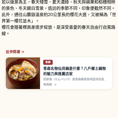
若以遠景為主，春天殘雪、夏天濃綠、秋天與蘋果和稻穗相映
的景色、冬天銀白雪景，造訪的季節不同，印象便截然不同。
此外，通往山麓嶽溫泉約20公里長的櫻花大道，又被稱為「世
界第一櫻花並木」。
櫻花會隨著標高差逐步綻放，是深受喜愛的春天自由行自駕路
線。
延伸閱讀 →
餐廳
青森名物仙貝鍋是什麼？八戶鄉土鍋物
的魅力與推薦店家
煎餅湯（せんべい汁）是青森縣南部地區特別是八
戶市的鄉土料理，在高湯鮮味十足的湯底中加入煮
青森縣
→
湯專用「南部煎餅」（おつゆせんべい）燉煮而
成。入選農林水產省「農山漁村鄉土料理百選」，
據說起源於江戶時代後期八戶藩。湯頭一般為雞高
湯醬油基底，加入雞肉、牛蒡、菇類、大蔥。