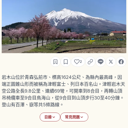
2
岩木山位於青森弘前市、標高1624公尺、為縣內最高峰，因
端正圓錐山形而被稱為津輕富士、列日本百名山。津輕岩木天
空公路全長9.8公里、連續69彎，可開車到8合目，再轉山頂
吊椅纜車至9合目鳥海山，從9合目到山頂步行30至40分鐘。
登山有百澤、嶽等共5條路線。
目錄
常見問題