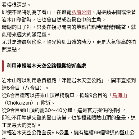
看得很清楚。
即使不是特別為了看山，在遊覽
弘前公園
、周邊蘋果園或沿著
岩木川移動時，它也會自然成為景色中的主角。
晴朗的日子裡，只要在視野開闊的地點花點時間靜靜眺望，就
能帶來極大的滿足感。
尤其是清晨與傍晚，陽光染紅山體的時段，更是人氣很高的拍
照景點。
利用津輕岩木天空公路輕鬆接近高處
岩木山可以利用收費道路「津輕岩木天空公路」，開車直接到
達8合目（八合目）。
從8合目還可以搭乘山頂吊椅纜車，抵達9合目的「
鳥海山
（Chōkaizan）」附近。
從9合目到山頂約需30～40分鐘，這是官方提供的指引。
即使不用準備完整的登山裝備，也能輕鬆體驗山頂的全景，這
正是最大的亮點。
津輕岩木天空公路全長9.8公里，擁有連續69個彎道的盤山公