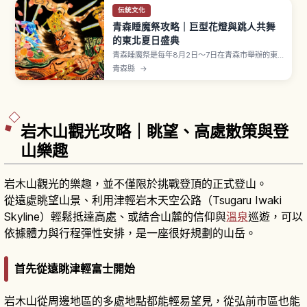
伝統文化
青森睡魔祭攻略｜巨型花燈與跳人共舞
的東北夏日盛典
青森睡魔祭是每年8月2日〜7日在青森市舉辦的東
北三大祭之一，被指定為國家重要無形民俗文化
青森縣
→
財。寬9公尺級、深7公尺級、高5公尺級的巨大睡
魔花車入夜後點燈巡行，跳人（ハネト）一邊高喊
「ラッセラー」一邊跳躍前進。8月7日最終日有海
上巡行與煙火，吸引約100萬人規模。
岩木山觀光攻略｜眺望、高處散策與登
山樂趣
岩木山觀光的樂趣，並不僅限於挑戰登頂的正式登山。
從遠處眺望山景、利用津輕岩木天空公路（Tsugaru Iwaki
Skyline）輕鬆抵達高處、或結合山麓的信仰與
溫泉
巡遊，可以
依據體力與行程彈性安排，是一座很好規劃的山岳。
首先從遠眺津輕富士開始
岩木山從周邊地區的多處地點都能輕易望見，從弘前市區也能