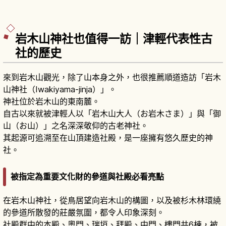
岩木山神社也值得一訪｜津輕代表性古
社的歷史
來到岩木山觀光，除了山本身之外，也很推薦順道造訪「岩木
山神社（Iwakiyama-jinja）」。
神社位於岩木山的東南麓。
自古以來就被津輕人以「岩木山大人（お岩木さま）」與「御
山（お山）」之名深深敬仰的古老神社。
其起源可追溯至在山頂建造社殿，是一座擁有悠久歷史的神
社。
被指定為重要文化財的參道與社殿必看亮點
在岩木山神社，從鳥居望向岩木山的構圖，以及被杉木林環繞
的參道所散發的莊嚴氛圍，都令人印象深刻。
社殿群中的本殿、奧門、瑞垣、拜殿、中門、樓門共6棟，被