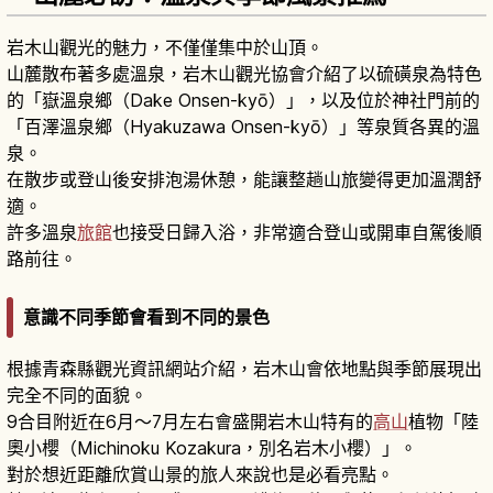
岩木山觀光的魅力，不僅僅集中於山頂。
山麓散布著多處溫泉，岩木山觀光協會介紹了以硫磺泉為特色
的「嶽溫泉鄉（Dake Onsen-kyō）」，以及位於神社門前的
「百澤溫泉鄉（Hyakuzawa Onsen-kyō）」等泉質各異的溫
泉。
在散步或登山後安排泡湯休憩，能讓整趟山旅變得更加溫潤舒
適。
許多溫泉
旅館
也接受日歸入浴，非常適合登山或開車自駕後順
路前往。
意識不同季節會看到不同的景色
根據青森縣觀光資訊網站介紹，岩木山會依地點與季節展現出
完全不同的面貌。
9合目附近在6月～7月左右會盛開岩木山特有的
高山
植物「陸
奧小櫻（Michinoku Kozakura，別名岩木小櫻）」。
對於想近距離欣賞山景的旅人來說也是必看亮點。