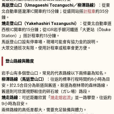
馬返登山口（Umagaeshi Tozanguchi／柳澤路線）
：從東
北自動車道瀧澤IC開車約15分鐘；從盛岡站搭
計程車
約35分
鐘。
燒走登山口（Yakehashiri Tozanguchi）
：從東北自動車道
西根IC開車約15分鐘；從IGR岩手銀河鐵道「大更站（Ōbuke
Station）」搭計程車約15分鐘。
馬返登山口設有停車場，現場可能會有協力金的說明。
大眾交通班次有限，使用計程車或租車會更方便。
登山路線與難度
岩手山有多個登山口，常見的代表路線以下兩條最為知名。
柳澤路線（馬返登山口）
：往返的標準行程時間約8小時為目
安。於2.5合目分為新道與舊道，新道為樹林帶的森林路線，
舊道則可欣賞視野較佳的碎石坡（ガレ場）路段。
燒走路線
：可近距離欣賞「
燒走熔岩流
」並一路攀登，往返約
9小時為目安。
兩條路線的高低差都大，需要充足裝備與體力。