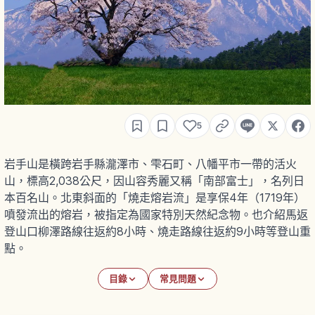
5
岩手山是橫跨岩手縣瀧澤市、雫石町、八幡平市一帶的活火
山，標高2,038公尺，因山容秀麗又稱「南部富士」，名列日
本百名山。北東斜面的「燒走熔岩流」是享保4年（1719年）
噴發流出的熔岩，被指定為國家特別天然紀念物。也介紹馬返
登山口柳澤路線往返約8小時、燒走路線往返約9小時等登山重
點。
目錄
常見問題