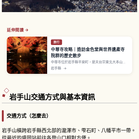
延伸閱讀 →
旅行
中尊寺攻略｜造訪金色堂與世界遺產寺
院群的歷史散步
中尊寺位於岩手縣平泉町，是天台宗東北大本山，
相傳於嘉祥3年（850年）由慈覺大師圓仁開山，
岩手縣
→
12世紀初奧州藤原氏初代清衡進行大規模伽藍建
設。2011年以「平泉」登錄世界遺產。國寶金色堂
安置三代遺體與第四代首級、月見坂參道、寶物館
讃衡蔵共通券1,000日圓與從一之關站交通資訊。
岩手山交通方式與基本資訊
交通方式（怎麼去）
岩手山橫跨岩手縣西北部的瀧澤市、雫石町、八幡平市一帶。
從最近的盛岡站前往各登山口相對方便。