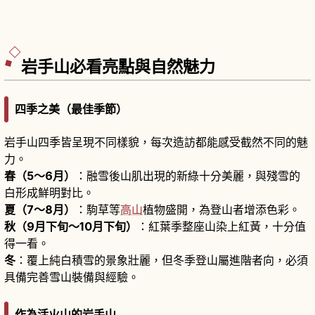
岩手山必看亮點與自然魅力
四季之美（最佳季節）
岩手山四季皆呈現不同樣貌，每次造訪都能感受截然不同的魅
力。
春（5～6月）
：融雪後山肌出現的新綠十分美麗，與殘雪的
白形成鮮明對比。
夏（7～8月）
：駒草等
高山
植物盛開，為登山者增添色彩。
秋（9月下旬～10月下旬）
：紅葉季整座山染上紅黃，十分值
得一看。
冬
：覆上純白積雪的景象壯麗，但冬季登山屬進階者向，必須
具備完善雪山裝備與經驗。
作為活火山的岩手山