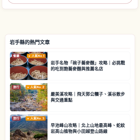
岩手縣的熱門文章
餐廳
人氣No.1
岩手名物「碗子蕎麥麵」攻略｜必挑戰
的吃到飽蕎麥麵與推薦名店
旅行
人氣No.2
嚴美溪攻略｜飛天郭公糰子、溪谷散步
與交通重點
旅行
人氣No.3
早池峰山攻略｜北上山地最高峰、蛇紋
岩高山植物與小田越登山路線