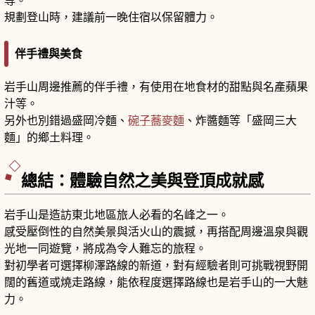
規劃登山時，建議前一晚住宿以保留體力。
伴手禮與美食
岩手山周邊推薦的伴手禮，有使用在地食材的甜點與名產蘋果
汁等。
另外也別錯過盛岡冷麵、
碗子蕎麥麵
、炸醬麵等「盛岡三大
麵」的鄉土料理。
總結：體驗自然之美與登頂成就感
岩手山是造訪東北地區旅人必看的名峰之一。
感受壓倒性的自然美景與活火山的震撼，再搭配周邊溫泉與觀
光地一同遊覽，將成為令人難忘的旅程。
對初學者可選擇柳澤路線的新道，對有經驗者則可挑戰視野開
闊的舊道或燒走路線，能依程度選擇路線也是岩手山的一大魅
力。