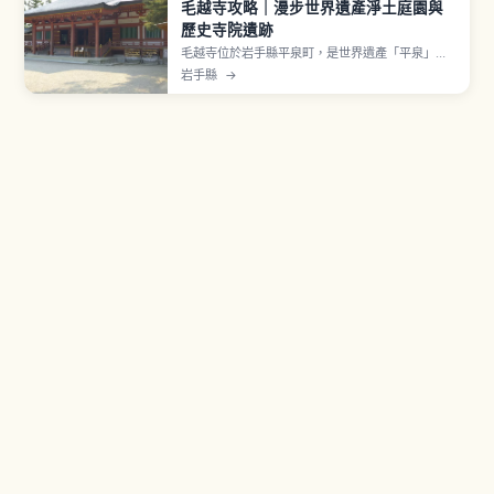
毛越寺攻略｜漫步世界遺產淨土庭園與
歷史寺院遺跡
毛越寺位於岩手縣平泉町，是世界遺產「平泉」構
成資產之一。相傳由慈覺大師圓仁於嘉祥3年（850
岩手縣
→
年）開山，奧州藤原氏第二代基衡與第三代秀衡時
期建造伽藍。「淨土庭園」以東西約180公尺「大
泉が池」為中心。獲指定國家特別史跡與特別名
勝。1月20日「二十日夜祭」奉納「延年之舞」。