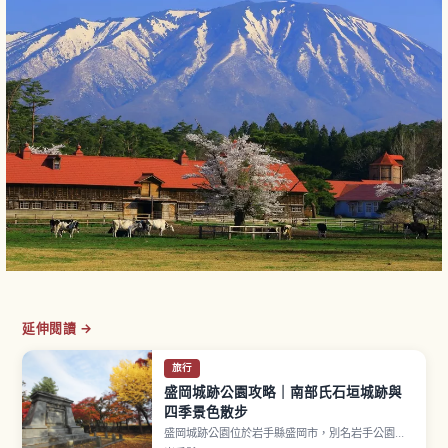
延伸閱讀 →
旅行
盛岡城跡公園攻略｜南部氏石垣城跡與
四季景色散步
盛岡城跡公園位於岩手縣盛岡市，別名岩手公園。
南部氏於慶長2年（1597年）開始築城、寬永10年