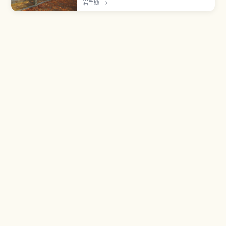
岩手縣
→
（1633年）完成，入選日本100名城。城郭建築本
體已不復存在，但東北少見的「總石垣造」精美花
崗岩石垣保存良好。野面積、打込み接ぎ、切込み
接ぎ等不同時代石垣工法共存。