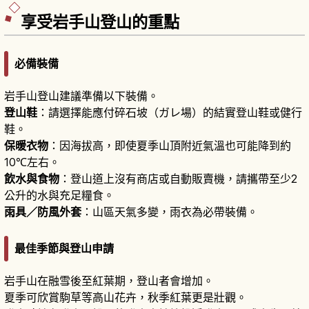
享受岩手山登山的重點
必備裝備
岩手山登山建議準備以下裝備。
登山鞋
：請選擇能應付碎石坡（ガレ場）的結實登山鞋或健行
鞋。
保暖衣物
：因海拔高，即使夏季山頂附近氣溫也可能降到約
10℃左右。
飲水與食物
：登山道上沒有商店或自動販賣機，請攜帶至少2
公升的水與充足糧食。
雨具／防風外套
：山區天氣多變，雨衣為必帶裝備。
最佳季節與登山申請
岩手山在融雪後至紅葉期，登山者會增加。
夏季可欣賞駒草等高山花卉，秋季紅葉更是壯觀。