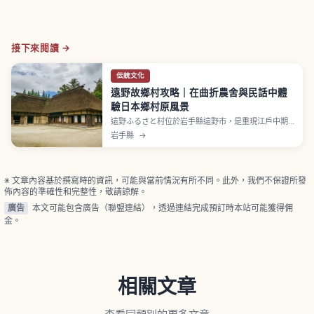
接下來閱讀 →
伝統文化
遠野故鄉村攻略｜在曲折農舍與民話中體
驗日本鄉村原風景
遠野ふるさと村位於岩手縣遠野市，是重現江戶中期
到明治中期農村風景的體驗型設施。園內保存遷建7棟
岩手縣
→
「南部曲家」傳統民家。柳田國男《遠野物語》發祥
地，能感受「まぶりっと」（守護人）解說與「マヨ
イガの森」傳說氛圍。門票成人550日圓、小中高生
330日圓。
※ 文章內容基於撰寫時的資訊，可能與當前情況有所不同。此外，我們不保證所發
佈內容的準確性和完整性，敬請諒解。
廣告
本文可能包含廣告（聯盟連結），透過連結完成預訂時本站可能獲得佣
金。
相關文章