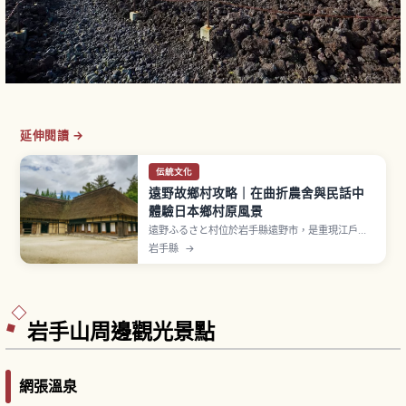
延伸閱讀 →
伝統文化
遠野故鄉村攻略｜在曲折農舍與民話中
體驗日本鄉村原風景
遠野ふるさと村位於岩手縣遠野市，是重現江戶中
期到明治中期農村風景的體驗型設施。園內保存遷
岩手縣
→
建7棟「南部曲家」傳統民家。柳田國男《遠野物
語》發祥地，能感受「まぶりっと」（守護人）解
說與「マヨイガの森」傳說氛圍。門票成人550日
圓、小中高生330日圓。
岩手山周邊觀光景點
網張溫泉