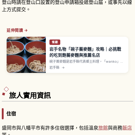
登山時請在登山口設置的登山申請箱投遞登山届，或事先以線
上方式提交。
延伸閱讀 →
餐廳
岩手名物「碗子蕎麥麵」攻略｜必挑戰
的吃到飽蕎麥麵與推薦名店
碗子蕎麥麵是岩手縣代表鄉土料理，「wanko」在
岩手方言意指小碗。服務人員邊喊口號邊把蕎麥麵
岩手縣
→
加進碗裡，直到蓋上碗蓋才結束的獨特吃法。約15
碗碗子蕎麥相當於1碗掛蕎麥，男性參考50〜70
碗、女性30〜50碗。盛岡「東家」「初駒」、花卷
「藪屋」等名店每人約3,500〜4,500日圓。
旅人實用資訊
住宿
盛岡市與八幡平市有許多住宿選擇，包括溫泉
旅館
與商務
飯店
等。