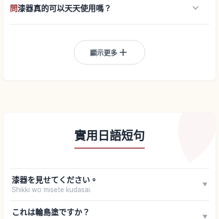
keyboard_arrow_down
問
漆器真的可以天天使用嗎？
add
顯示更多
實用日語短句
漆器を見せてください。
▼
Shikki wo misete kudasai.
これは輪島塗ですか？
▼