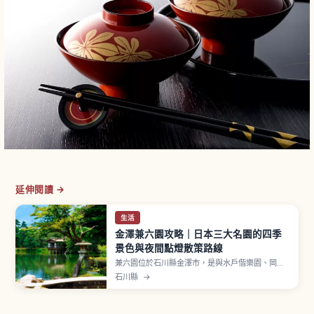
延伸閱讀 →
生活
金澤兼六園攻略｜日本三大名園的四季
景色與夜間點燈散策路線
兼六園位於石川縣金澤市，是與水戶偕樂園、岡山
後樂園並列的日本三大名園，指定國家特別名勝。
石川縣
→
1676年（延寶4年）由加賀藩第5代藩主前田綱紀
開始造園，面積約11.4公頃。兼具六勝（宏大、幽
邃、人力、蒼古、水泉、眺望）由松平定信於1822