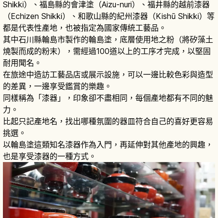
Shikki）、福島縣的會津塗（Aizu-nuri）、福井縣的越前漆器
（Echizen Shikki）、和歌山縣的紀州漆器（Kishū Shikki）等
都是代表性產地，也被指定為國家傳統工藝品。
其中石川縣輪島市製作的輪島塗，底層使用地之粉（將矽藻土
燒製而成的粉末），需經過100道以上的工序才完成，以堅固
耐用聞名。
在旅途中造訪工藝品店或展示設施，可以一邊比較色彩與造型
的差異，一邊享受鑑賞的樂趣。
同樣稱為「漆器」，印象卻不盡相同，每個產地都有不同的魅
力。
比起只記產地名，找出哪種氛圍的器皿符合自己的喜好更容易
挑選。
以輪島塗這類知名漆器作為入門，再延伸對其他產地的興趣，
也是享受漆器的一種方式。