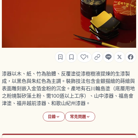
1
漆器以木、紙、竹為胎體、反覆塗從漆樹樹液提煉的生漆製
成，以黑色與朱紅色為主調。裝飾技法包含金銀描繪的蒔繪與
表面雕刻嵌入金箔金粉的沉金。產地有石川輪島塗（底層用地
之粉燒製矽藻土粉、需100道以上工序）、山中漆器、福島會
津塗、福井越前漆器、和歌山紀州漆器。
目錄
常見問題