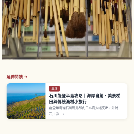
延伸閱讀 →
生活
石川能登半島攻略｜海岸自駕、美景梯
田與傳統漁村小旅行
能登半島從石川縣北部向日本海大幅突出，外浦海
岸線斷崖絕壁與內浦平穩景觀形成鮮明對比。「能
石川縣
→
登的里山里海」於2011年被 FAO 認定為「世界農
業遺產（GIAHS）」。「千里濱渚車道」全長約8
公里沙灘可開車行駛。「白米千枚田」面向日本海
約1,000塊稻田層層相連，10〜3月有點燈活動。