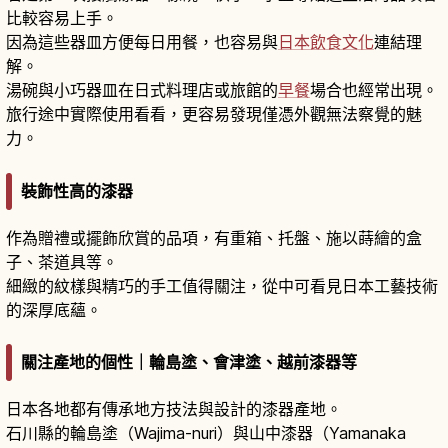
比較容易上手。
因為這些器皿方便每日用餐，也容易與
日本飲食文化
連結理
解。
湯碗與小巧器皿在日式料理店或旅館的
早餐
場合也經常出現。
旅行途中實際使用看看，更容易發現僅憑外觀無法察覺的魅
力。
裝飾性高的漆器
作為贈禮或擺飾欣賞的品項，有重箱、托盤、施以蒔繪的盒
子、茶道具等。
細緻的紋樣與精巧的手工值得關注，從中可看見日本工藝技術
的深厚底蘊。
關注產地的個性｜輪島塗、會津塗、越前漆器等
日本各地都有傳承地方技法與設計的漆器產地。
石川縣的輪島塗（Wajima-nuri）與山中漆器（Yamanaka