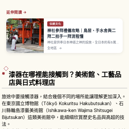
延伸閱讀 →
伝統文化
神社參拜禮儀攻略｜鳥居、手水舍與二
拜二拍手一拜流程懂
神社是供奉日本神道之神的設施，全日本約有8萬
座。參拜流程為穿過鳥居、在手水舍以一杓水淨
全地區
→
身、再到拜殿行二拜二拍手一拜，出雲大社等部分
神社採二拜四拍手一拜。御守約500至1000日圓，
舊御守可歸還古札納所。
漆器在哪裡能接觸到？美術館、工藝品
店與日式料理店
旅途中要接觸漆器，結合幾個不同的場所能讓理解更加深入。
在東京國立博物館（Tōkyō Kokuritsu Hakubutsukan）、石
川縣輪島漆藝美術館（Ishikawa-ken Wajima Shitsugei
Bijutsukan）這類美術館中，能細細欣賞歷史名品與高超的技
法。