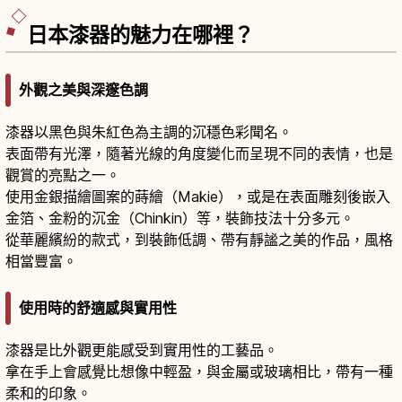
年命名。象徵「徽軫燈籠」與唐崎松雪吊。
日本漆器的魅力在哪裡？
外觀之美與深邃色調
漆器以黑色與朱紅色為主調的沉穩色彩聞名。
表面帶有光澤，隨著光線的角度變化而呈現不同的表情，也是
觀賞的亮點之一。
使用金銀描繪圖案的蒔繪（Makie），或是在表面雕刻後嵌入
金箔、金粉的沉金（Chinkin）等，裝飾技法十分多元。
從華麗繽紛的款式，到裝飾低調、帶有靜謐之美的作品，風格
相當豐富。
使用時的舒適感與實用性
漆器是比外觀更能感受到實用性的工藝品。
拿在手上會感覺比想像中輕盈，與金屬或玻璃相比，帶有一種
柔和的印象。