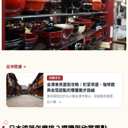
延伸閱讀 →
伝統文化
金澤東茶屋街攻略｜町家茶屋、咖啡館
與金箔甜點的懷舊散步路線
東茶屋街位於石川縣金澤市東山，是被選為重要傳
統建造物群保存地區的茶屋街，過去茶屋繁盛、現
石川縣
→
仍保留江戶時代風情的木造町家、石板路與格子
窗。1820年建造的國家重要文化財「志摩」（門票
500日圓）、規模宏大的「懷華樓」（750日圓）
可參觀。金箔霜淇淋、和服體驗。