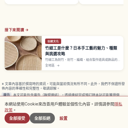
接下來閱讀 →
伝統文化
竹細工是什麼？日本手工藝的魅力、種類
與挑選攻略
竹細工為剖竹、削竹、編織、組合製作道具或飾品的
日本傳統手工藝。大分別府竹細工指定四目、六目、
全地區
→
八目、網代、蓆目、繩目、輪弧、菊底8種基本編法、
可衍生200種以上、主要用真竹 Madake。靜岡駿河
竹千筋細工使用削成圓形的細丸籤、纖細透亮的花器
與蟲籠為特色。
※ 文章內容基於撰寫時的資訊，可能與當前情況有所不同。此外，我們不保證所發
佈內容的準確性和完整性，敬請諒解。
廣告
本文可能包含廣告（聯盟連結），透過連結完成預訂時本站可能獲得佣
金。
本網站使用Cookie來改善用戶體驗並個性化內容。詳情請參閱
隱私
附近景點
政策
。
全部接受
全部拒絕
設置
相關文章