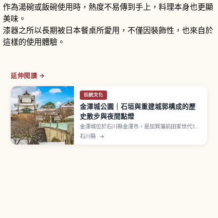
作為湯碗或飯碗使用時，熱度不易傳到手上，料理本身也更顯
美味。
漆器之所以長期被日本餐桌所愛用，不僅因裝飾性，也來自於
這樣的使用體驗。
延伸閱讀 →
伝統文化
金澤城公園｜石垣與重建城郭構成的歷
史散步與夜間點燈
金澤城位於石川縣金澤市，是加賀藩前田家世代14
代居城。1583年（天正11年）前田利家入城開始打
石川縣
→
造城郭，作為「加賀百萬石」象徵發展。腹地約
24.3公頃，2001年復原菱櫓・五十間長屋・橋爪
門續櫓。石川門是1788年（天明8年）重建並指定
國家重要文化財。玉泉院丸庭園2015年復原。