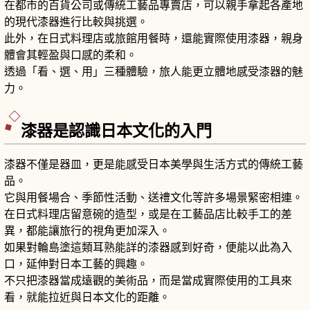
在都市的百貨公司或傳統工藝品專賣店，可以親手拿起各產地
的現代漆器進行比較與挑選。
此外，在日式料理店或旅館用餐時，還能實際使用漆器，親身
體會其輕盈與口感的柔和。
透過「看、選、用」三種體驗，旅人能更立體地感受漆器的魅
力。
漆器是認識日本文化的入門
漆器不僅是器皿，更是能感受日本美學與生活方式的傳統工藝
品。
它與用餐場合、季節性活動、送禮文化等許多場景緊密相連。
在日式料理店留意碗的造型，或是在工藝品店比較手工的差
異，都能讓旅行的視角更加深入。
如果對輪島塗這類耳熟能詳的漆器感到好奇，便能以此為入
口，延伸對日本工藝的興趣。
不只把漆器當成遠觀的美術品，而是當成實際使用的工具來
看，就能拉近與日本文化的距離。