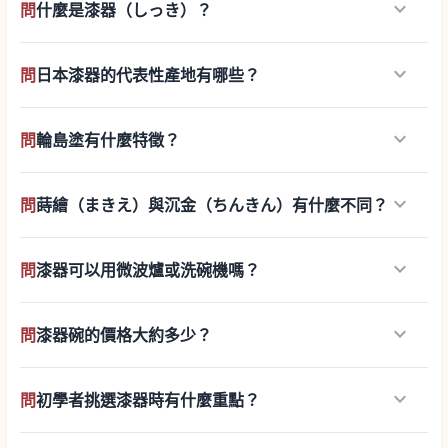
keyboard_arrow_down
問
什麼是漆器（しっき）？
keyboard_arrow_down
問
日本漆器的代表性產地有哪些？
keyboard_arrow_down
問
輪島塗有什麼特徵？
keyboard_arrow_down
問
蒔繪（まきえ）與沉金（ちんきん）有什麼不同？
keyboard_arrow_down
問
漆器可以用微波爐或洗碗機嗎？
keyboard_arrow_down
問
漆器碗的價格大約多少？
keyboard_arrow_down
問
初學者挑選漆器時有什麼重點？