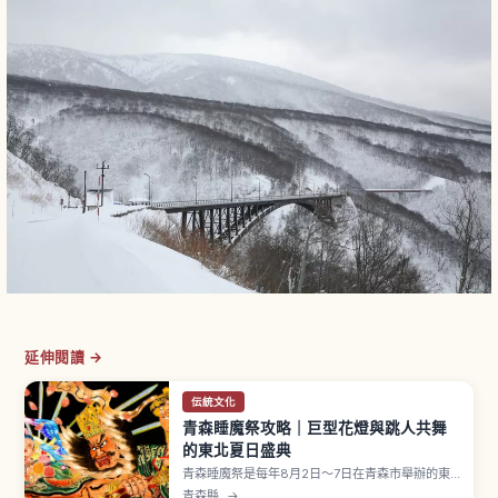
延伸閱讀 →
伝統文化
青森睡魔祭攻略｜巨型花燈與跳人共舞
的東北夏日盛典
青森睡魔祭是每年8月2日〜7日在青森市舉辦的東
北三大祭之一，被指定為國家重要無形民俗文化
青森縣
→