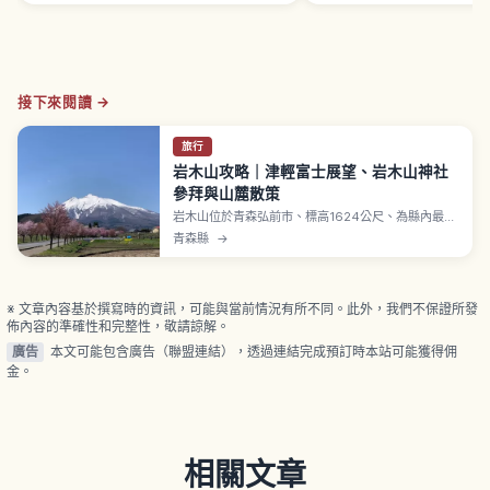
接下來閱讀 →
旅行
岩木山攻略｜津輕富士展望、岩木山神社
參拜與山麓散策
岩木山位於青森弘前市、標高1624公尺、為縣內最高
峰，因端正圓錐山形而被稱為津輕富士、列日本百名
青森縣
→
山。津輕岩木天空公路全長9.8公里、連續69彎，可
開車到8合目，再轉山頂吊椅纜車至9合目鳥海山，從
9合目到山頂步行30至40分鐘。登山有百澤、嶽等共
5條路線。
※ 文章內容基於撰寫時的資訊，可能與當前情況有所不同。此外，我們不保證所發
佈內容的準確性和完整性，敬請諒解。
廣告
本文可能包含廣告（聯盟連結），透過連結完成預訂時本站可能獲得佣
金。
相關文章