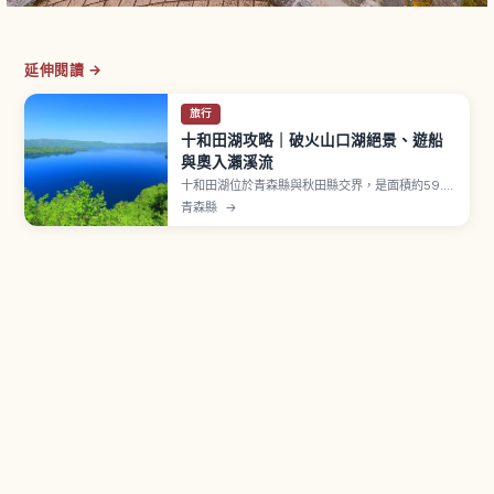
延伸閱讀 →
旅行
十和田湖攻略｜破火山口湖絕景、遊船
與奧入瀨溪流
十和田湖位於青森縣與秋田縣交界，是面積約59.8
平方公里的破火山口湖，最大水深326.8公尺、日
青森縣
→
本第3深，海拔約400公尺。湖水清澈深邃的「十
和田藍」聞名。湖畔有高村光太郎於1953年（昭和
28年）創作的「乙女之像」。