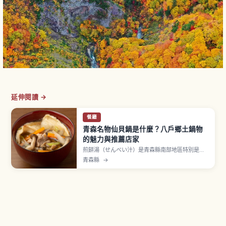
延伸閱讀 →
餐廳
青森名物仙貝鍋是什麼？八戶鄉土鍋物
的魅力與推薦店家
煎餅湯（せんべい汁）是青森縣南部地區特別是八
戶市的鄉土料理，在高湯鮮味十足的湯底中加入煮
青森縣
→
湯專用「南部煎餅」（おつゆせんべい）燉煮而
成。入選農林水產省「農山漁村鄉土料理百選」，
據說起源於江戶時代後期八戶藩。湯頭一般為雞高
湯醬油基底，加入雞肉、牛蒡、菇類、大蔥。