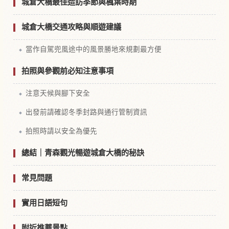
城倉大橋最佳造訪季節與楓葉時期
城倉大橋交通攻略與順遊建議
當作自駕兜風途中的風景勝地來規劃最方便
拍照與參觀前必知注意事項
注意天候與腳下安全
出發前請確認冬季封路與通行管制資訊
拍照時請以安全為優先
總結｜青森觀光暢遊城倉大橋的秘訣
常見問題
實用日語短句
附近推薦景點