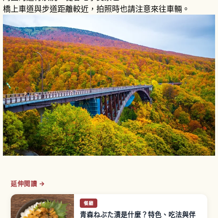
橋上車道與步道距離較近，拍照時也請注意來往車輛。
延伸閱讀 →
餐廳
青森ねぶた漬是什麼？特色、吃法與伴