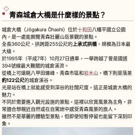
青森城倉大橋是什麼樣的景點？
城倉大橋（Jōgakura Ōhashi）位於
十和田
八幡平國立公園
內，是一處能飽覽青森壯麗山岳景觀的景點。
全長360公尺、拱跨距255公尺的
上承式拱橋
，規模為日本最
大級。
於1995年（平成7年）10月27日通車，一舉跨越了曾是國道
394號線最大難關的城倉溪流。
從橋上可遠眺八甲田連峰、青森市區和
岩木山
，橋下則是落差
約122公尺
的城倉溪谷。
光是站在橋上就能感受到深谷的壯闊尺度，這正是城倉大橋的
魅力。
不同於需要進入觀光設施的景點，這裡以欣賞風景為主角，非
常適合想親近自然或在自駕途中感受青森風景的旅人。
雖然不是華麗的體驗型景點，但即使短暫停留也能留下深刻印
象。