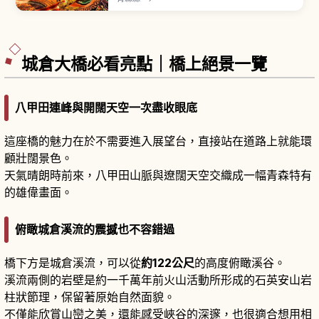
財。寬9公尺級、深7公尺級、高5公尺級的巨大睡
魔花車入夜後點燈巡行，跳人（ハネト）一邊高喊
「ラッセラー」一邊跳躍前進。8月7日最終日有海
上巡行與煙火，吸引約100萬人規模。
城倉大橋必看亮點｜橋上絕景一覽
八甲田連峰與開闊天空一次盡收眼底
這座橋的魅力在於不需要進入展望台，直接站在道路上就能環
顧壯闊景色。
天氣晴朗時前來，八甲田山脈與遼闊天空交織成一幅青森特有
的雄偉畫面。
俯瞰城倉溪流的震撼也不容錯過
橋下方是城倉溪流，可以從
約122公尺
的高度俯瞰溪谷。
溪流兩側的岩壁是約一千萬年前火山活動所形成的石英安山岩
柱狀節理，保留著原始自然面貌。
不僅能欣賞山巒之美，還能感受峽谷的深邃，也很適合想用相