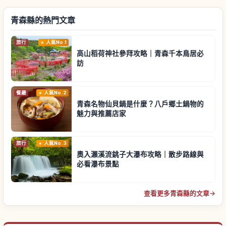
青森縣的熱門文章
旅行
人氣No.1
高山稻荷神社參拜攻略｜青森千本鳥居必
訪
餐廳
人氣No.2
青森名物仙貝鍋是什麼？八戶鄉土鍋物的
魅力與推薦店家
旅行
人氣No.3
奧入瀨溪流銚子大瀑布攻略｜散步路線與
必看瀑布景點
查看更多青森縣的文章
→