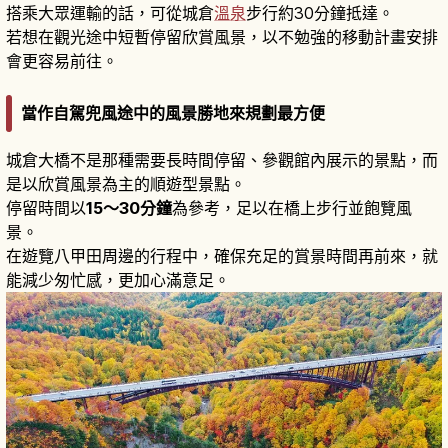
搭乘大眾運輸的話，可從城倉
溫泉
步行約30分鐘抵達。
若想在觀光途中短暫停留欣賞風景，以不勉強的移動計畫安排
會更容易前往。
當作自駕兜風途中的風景勝地來規劃最方便
城倉大橋不是那種需要長時間停留、參觀館內展示的景點，而
是以欣賞風景為主的順遊型景點。
停留時間以
15～30分鐘
為參考，足以在橋上步行並飽覽風
景。
在遊覽八甲田周邊的行程中，確保充足的賞景時間再前來，就
能減少匆忙感，更加心滿意足。