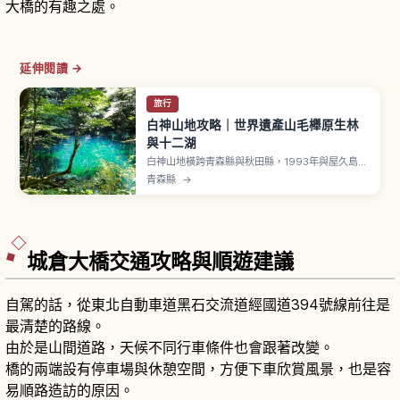
大橋的有趣之處。
延伸閱讀 →
旅行
白神山地攻略｜世界遺產山毛櫸原生林
與十二湖
白神山地橫跨青森縣與秋田縣，1993年與屋久島一
同成為日本首批登錄 UNESCO 世界自然遺產。涵
青森縣
→
蓋約1,300平方公里，登錄核心區約170平方公里。
「十二湖」由大小湖沼共33處構成，「青池」鈷藍
色水面是代表攝影景點。「暗門瀑布」三段（42公
尺、37公尺、26公尺）。
城倉大橋交通攻略與順遊建議
自駕的話，從東北自動車道黑石交流道經國道394號線前往是
最清楚的路線。
由於是山間道路，天候不同行車條件也會跟著改變。
橋的兩端設有停車場與休憩空間，方便下車欣賞風景，也是容
易順路造訪的原因。