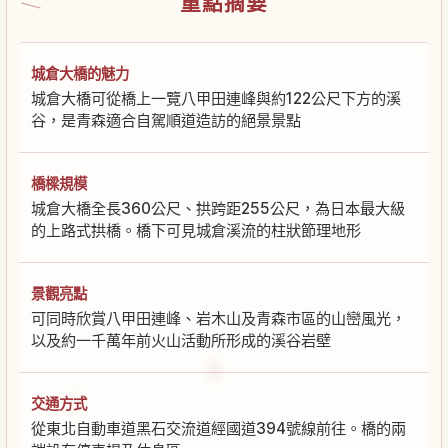
重點摘要
城倉大橋的魅力
城倉大橋可從橋上一覽八甲田連峰與約122公尺下方的溪
谷，是青森適合自駕順道造訪的絕景景點
橋樑規模
城倉大橋全長360公尺、拱跨距255公尺，為日本最大級
的上路式拱橋。橋下可見城倉溪流的柱狀節理地形
景觀亮點
可同時欣賞八甲田連峰、岩木山及青森市區的山巒風光，
以及約一千萬年前火山活動所形成的溪谷岩壁
交通方式
從東北自動車道黑石交流道經國道394號線前往。橋的兩