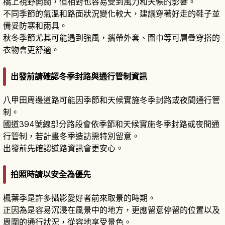
橋上視野開闊，但相對也容易受到風力和天候的影響。
不同季節的氣溫和路面狀況變化較大，建議穿著好走的鞋子並
備妥防寒和雨具。
秋冬季節尤其可能遇到強風，攜帶外套、圍巾等可層疊穿搭的
衣物會更舒適。
出發前請確認冬季封路與通行管制資訊
八甲田周邊道路可能因季節和天候實施冬季封路或夜間通行管
制。
國道394號線部分路段會依季節和天候實施冬季封路或夜間通
行管制，若計畫冬季造訪需特別留意。
出發前先確認道路資訊會更安心。
拍照時請以安全為優先
楓葉季是許多攝影愛好者前來取景的時期。
正因為是容易沉浸在風景中的地方，更應留意停留的位置以及
周圍的通行狀況，從容地享受景色。