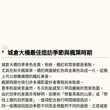
城倉大橋最佳造訪季節與楓葉時期
城倉大橋四季景色各異，新綠、楓紅和雪景都是看點。
尤其在秋天楓葉季，橋的周圍被紅色與金黃色染成一片，從橋
上可以俯瞰廣闊的楓紅美景。
楓葉時期也吸引許多攝影愛好者專程前來取景。
夏季則是綠意盎然，冬天則能感受八甲田嚴峻的雪景氛圍。
由於四季的差異非常鮮明，如果你「想看青森的山景」或「想
找上鏡的自然風景」，值得配合旅行時間順道造訪。
同一座橋卻因造訪季節不同而呈現截然不同的面貌，正是城倉