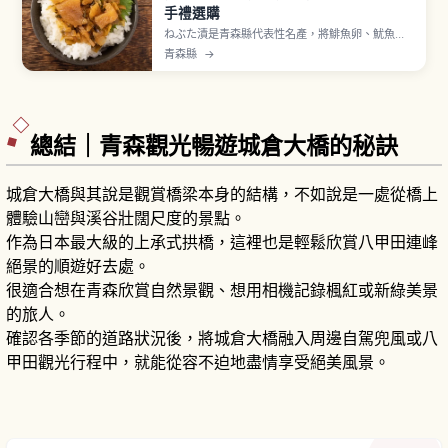
手禮選購
ねぶた漬是青森縣代表性名產，將鯡魚卵、魷魚
乾、昆布等海味搭配白蘿蔔與小黃瓜，以特製醬油
青森縣
→
醬汁醃漬而成。由山本食品打造，自上市以來超過
半世紀深受青森縣民喜愛。名稱源自夏季風物詩
「青森ねぶた祭」。特色是昆布黏滑口感、鯡魚卵
啵啵顆粒感與魷魚乾鮮味。
總結｜青森觀光暢遊城倉大橋的秘訣
城倉大橋與其說是觀賞橋梁本身的結構，不如說是一處從橋上
體驗山巒與溪谷壯闊尺度的景點。
作為日本最大級的上承式拱橋，這裡也是輕鬆欣賞八甲田連峰
絕景的順遊好去處。
很適合想在青森欣賞自然景觀、想用相機記錄楓紅或新綠美景
的旅人。
確認各季節的道路狀況後，將城倉大橋融入周邊自駕兜風或八
甲田觀光行程中，就能從容不迫地盡情享受絕美風景。