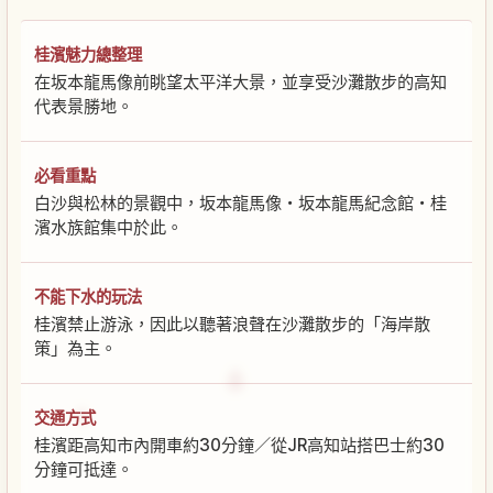
桂濱魅力總整理
在坂本龍馬像前眺望太平洋大景，並享受沙灘散步的高知
代表景勝地。
必看重點
白沙與松林的景觀中，坂本龍馬像・坂本龍馬紀念館・桂
濱水族館集中於此。
不能下水的玩法
桂濱禁止游泳，因此以聽著浪聲在沙灘散步的「海岸散
策」為主。
交通方式
桂濱距高知市內開車約30分鐘／從JR高知站搭巴士約30
分鐘可抵達。