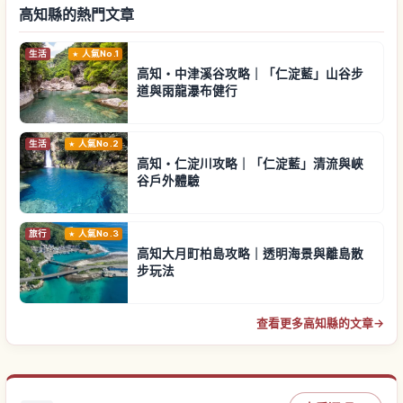
高知縣的熱門文章
生活
人氣No.1
高知・中津溪谷攻略｜「仁淀藍」山谷步
道與雨龍瀑布健行
生活
人氣No.2
高知・仁淀川攻略｜「仁淀藍」清流與峽
谷戶外體驗
旅行
人氣No.3
高知大月町柏島攻略｜透明海景與離島散
步玩法
查看更多高知縣的文章
→