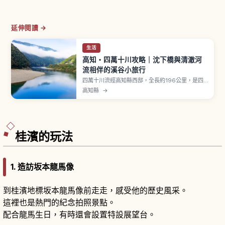
延伸閱讀 →
生活
高知・四萬十川攻略｜沈下橋與清澈河
流相伴的溪谷小旅行
四萬十川流經高知縣西部，全長約196公里，是四
國最長河流、一級河川，常被稱為「日本最後的清
高知縣
→
流」。本流少有大型水壩，因此河川景觀與生態系
得以長年保存。沿岸分布許多獨特的「沈下橋」，
為洪水時可沉入水中而設計、無欄杆構造，「佐田
沈下橋」全長約291公尺最大。
桂濱的玩法
1. 造訪坂本龍馬像
到桂濱地標坂本龍馬像前走走，感受他的歷史風采。
這裡也是熱門的紀念拍照景點。
配合龍馬生日，有時還會設置特設展望台。