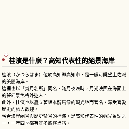
桂濱是什麼？高知代表性的絕景海岸
桂濱（かつらはま）位於高知縣高知市，是一處可眺望土佐灣
的美麗海岸。
這裡也以「賞月名所」聞名，滿月夜晚時，月光映照在海面上
的夢幻景色格外迷人。
此外，桂濱也以矗立著坂本龍馬像的觀光地而著名，深受喜愛
歷史的旅人歡迎。
融合海岸絕景與歷史背景的桂濱，是高知代表性的觀光景點之
一，一年四季都有許多旅客造訪。