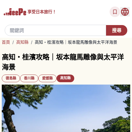
享受
日本旅行！
首頁
/
高知縣
/
高知・桂濱攻略｜坂本龍馬雕像與太平洋海景
高知・桂濱攻略｜坂本龍馬雕像與太平洋
海景
高知縣
德島縣
香川縣
愛媛縣