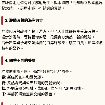
在雕像附近還有可了解龍馬生平與事蹟的「高知縣立坂本龍馬
紀念館」，是歷史迷不可錯過的景點。
3. 聆聽浪聲的海岸散步
桂濱因浪勢較強而禁止游泳，但也因此能靜靜享受海浪聲。
漫步沙灘時，等待著你的是一段讓身心煥然一新的體驗。
沿著岩岸與沙灘交替延伸的海岸線散步、感受海風，也是桂濱
特有的樂趣。
4. 四季不同的美景
桂濱依季節不同，可欣賞各具特色的風景。
春
: 新綠與花卉和諧美麗。
夏
: 炙熱陽光與藍天映襯的亮麗景觀。
秋
: 舒適海風與松林，舊曆8月賞名月也別具風情。
冬
: 寧靜與清澈空氣交織的景色。