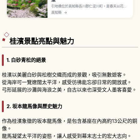
引地橋位於高知縣吾川郡仁淀川町，是春天以花桃
盛開聞名的賞花景點。沿著連接高知與松山的國道
高知縣
→
33號線，在俯瞰仁淀川的斜坡上種植了花桃，滿開
時紅、白、粉紅等繽紛花色鋪滿山坡。當地居民長
年細心維護，被稱為「土佐的桃花源」。可同時眺
望以「仁淀藍」聞名的仁淀川清流。
桂濱景點亮點與魅力
1. 白砂青松的絕景
桂濱以美麗白砂與松樹交織而成的景觀，吸引無數遊客。
從海岸可一覽遼闊太平洋，感受彷彿能忘卻日常的開放感。
弓形延展的沙灘與海浪之美，自古以來也深受文人墨客喜愛。
2. 坂本龍馬像與歷史魅力
作為桂濱象徵的坂本龍馬像，是包含基座在內高約13公尺的銅
像。
龍馬凝望太平洋的姿態，讓人感受到幕末志士的宏大志向。