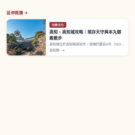
延伸閱讀 →
伝統文化
高知・高知城攻略｜現存天守與本丸御
殿散步
高知城位於高知縣高知市，相傳於慶長6年（1601
年）由土佐藩初代藩主山內一豐開始築城。享保12
高知縣
→
年（1727年）大火燒毀後重建。是日本全國12座現
存天守之一，更是少數同時保留天守與本丸御殿
（懷德館）的珍貴城郭。三層六階天守，可俯瞰高
知市區與太平洋景色。