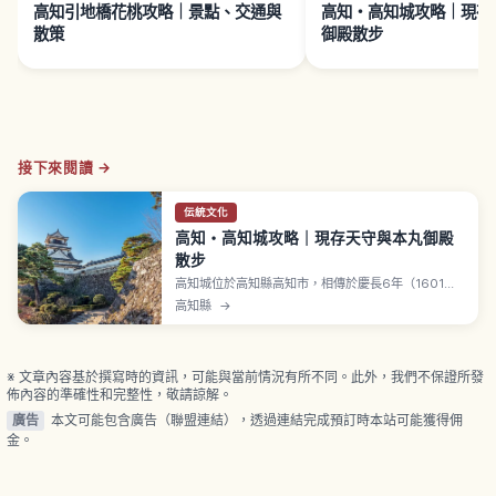
高知引地橋花桃攻略｜景點、交通與
高知・高知城攻略｜現存
散策
御殿散步
接下來閱讀 →
伝統文化
高知・高知城攻略｜現存天守與本丸御殿
散步
高知城位於高知縣高知市，相傳於慶長6年（1601
年）由土佐藩初代藩主山內一豐開始築城。享保12年
高知縣
→
（1727年）大火燒毀後重建。是日本全國12座現存天
守之一，更是少數同時保留天守與本丸御殿（懷德
館）的珍貴城郭。三層六階天守，可俯瞰高知市區與
太平洋景色。
※ 文章內容基於撰寫時的資訊，可能與當前情況有所不同。此外，我們不保證所發
佈內容的準確性和完整性，敬請諒解。
廣告
本文可能包含廣告（聯盟連結），透過連結完成預訂時本站可能獲得佣
金。