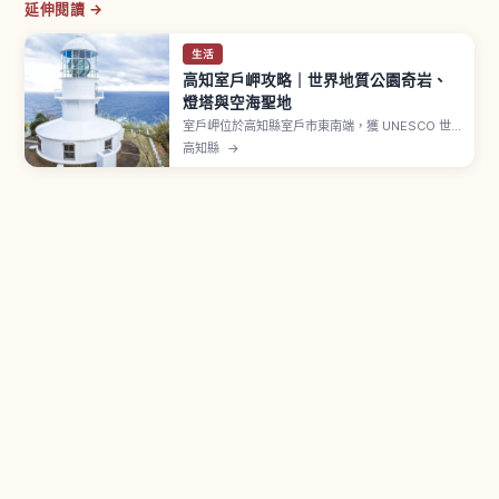
延伸閱讀 →
生活
高知室戶岬攻略｜世界地質公園奇岩、
燈塔與空海聖地
室戶岬位於高知縣室戶市東南端，獲 UNESCO 世
界地質公園認證。「亂礁」獨特地形與板塊運動隆
高知縣
→
起的岩石群是必看亮點。「室戶岬燈塔」配備大型
鏡頭（第一等透鏡）。「最御崎寺」是四國八十八
所靈場第二十四番札所，相傳是弘法大師空海年輕
時修行地。「御廚人窟」是「空海」名字由來。