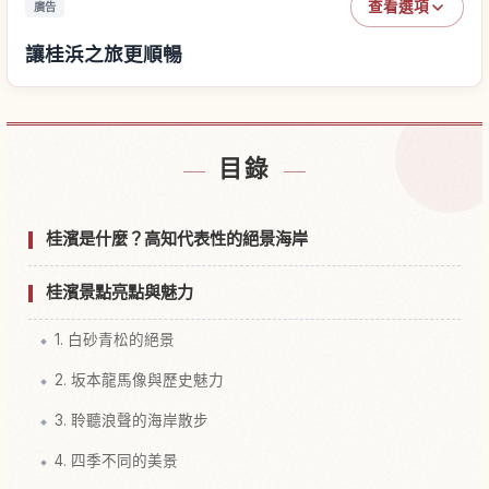
查看選項
廣告
讓桂浜之旅更順暢
尋找桂浜附近的飯店
↗
目錄
尋找桂浜的體驗
↗
桂濱是什麼？高知代表性的絕景海岸
桂濱景點亮點與魅力
1. 白砂青松的絕景
2. 坂本龍馬像與歷史魅力
3. 聆聽浪聲的海岸散步
4. 四季不同的美景