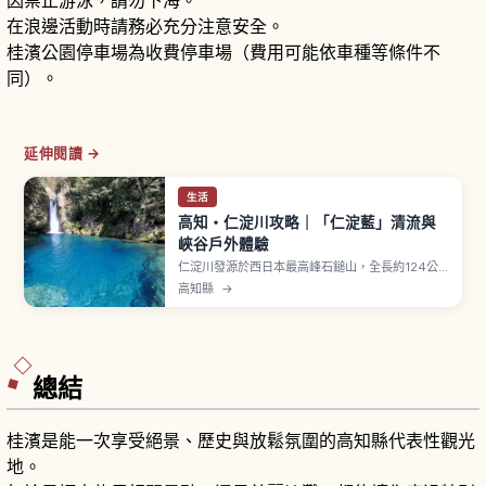
因禁止游泳，請勿下海。
在浪邊活動時請務必充分注意安全。
桂濱公園停車場為收費停車場（費用可能依車種等條件不
同）。
延伸閱讀 →
生活
高知・仁淀川攻略｜「仁淀藍」清流與
峽谷戶外體驗
仁淀川發源於西日本最高峰石鎚山，全長約124公
里、橫跨愛媛與高知的一級河川。在日本國土交通
高知縣
→
省水質調查中獲選為「水質最良好的河川」之一，
「仁淀藍」之名由攝影師高橋宣之命名。沿岸有安
居溪谷、中津溪谷與透明度極高的「にこ淵」等景
點，也可體驗獨木舟、SUP 與戲水活動。
總結
桂濱是能一次享受絕景、歷史與放鬆氛圍的高知縣代表性觀光
地。