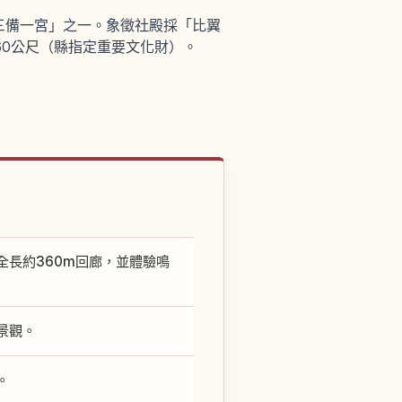
三備一宮」之一。象徵社殿採「比翼
60公尺（縣指定重要文化財）。
長約360m回廊，並體驗鳴
景觀。
。