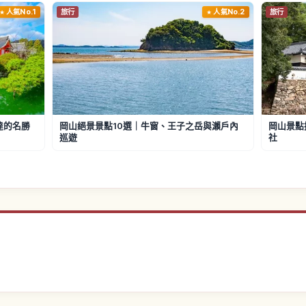
人氣No.1
旅行
人氣No.2
旅行
達的名勝
岡山絕景景點10選｜牛窗、王子之岳與瀨戶內
岡山景點
巡遊
社