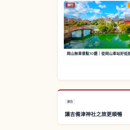
旅行
岡山無車景點10選｜從岡山車站好抵
廣告
讓吉備津神社之旅更順暢