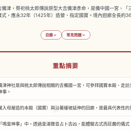
吉備津，祭祀桃太郎傳說原型大吉備津彥命，是備中國一宮、「
式，應永32年（1425年）造營、指定國寶。境內迴廊全長約3
目錄
常見問題
重點摘要
備津神社是與桃太郎傳說相關的吉備國一宮，可參拜國寶本殿、走訪全
神事。
翼入母屋造的本殿（國寶）與沿著緩坡延伸的回廊，是最具代表性的
「鳴釜神事」中，透過釜湯聲音占卜吉凶，能體驗古式而莊嚴的儀式