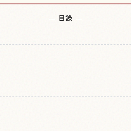
社附近的飯店
尋找吉備津
↗
目錄
」