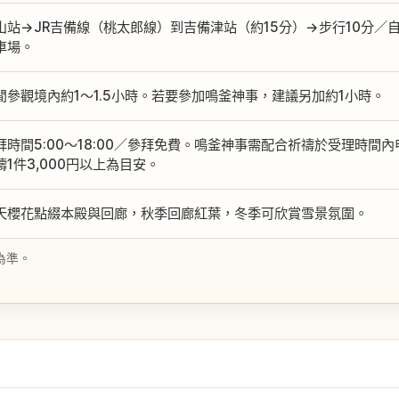
山站→JR吉備線（桃太郎線）到吉備津站（約15分）→步行10分／自
車場。
閒參觀境內約1〜1.5小時。若要參加鳴釜神事，建議另加約1小時。
拜時間5:00〜18:00／參拜免費。鳴釜神事需配合祈禱於受理時間
禱1件3,000円以上為目安。
天櫻花點綴本殿與回廊，秋季回廊紅葉，冬季可欣賞雪景氛圍。
為準。