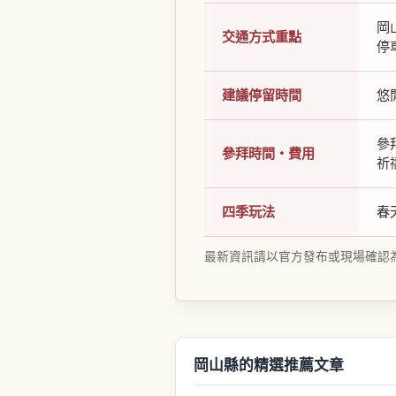
岡
交通方式重點
停
建議停留時間
悠
參
參拜時間・費用
祈
四季玩法
春
最新資訊請以官方發布或現場確認
岡山縣的精選推薦文章