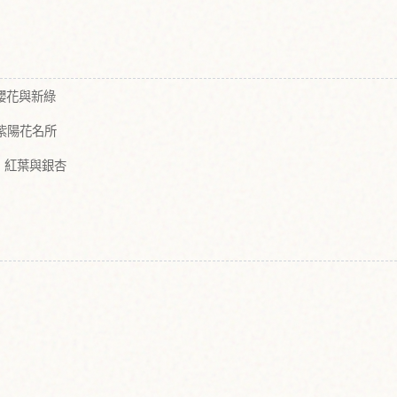
i）
櫻花與新綠
紫陽花名所
：紅葉與銀杏