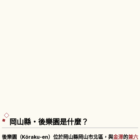
岡山縣・後樂園是什麼？
後樂園（Kōraku-en）位於岡山縣岡山市北區，與
金澤
的
兼六