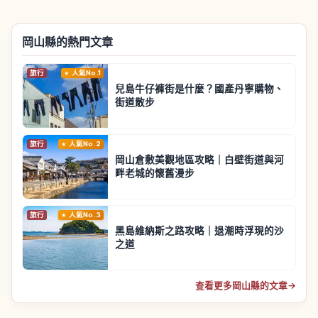
岡山縣的熱門文章
旅行
人氣No.1
兒島牛仔褲街是什麼？國產丹寧購物、
街道散步
旅行
人氣No.2
岡山倉敷美觀地區攻略｜白壁街道與河
畔老城的懷舊漫步
旅行
人氣No.3
黑島維納斯之路攻略｜退潮時浮現的沙
之道
查看更多岡山縣的文章
→