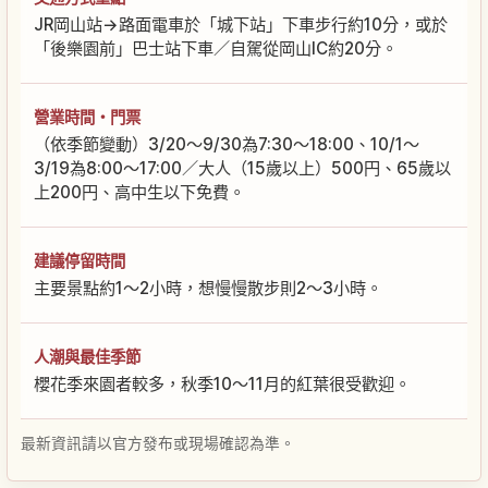
JR岡山站→路面電車於「城下站」下車步行約10分，或於
「後樂園前」巴士站下車／自駕從岡山IC約20分。
營業時間・門票
（依季節變動）3/20〜9/30為7:30〜18:00、10/1〜
3/19為8:00〜17:00／大人（15歲以上）500円、65歲以
上200円、高中生以下免費。
建議停留時間
主要景點約1〜2小時，想慢慢散步則2〜3小時。
人潮與最佳季節
櫻花季來園者較多，秋季10〜11月的紅葉很受歡迎。
最新資訊請以官方發布或現場確認為準。