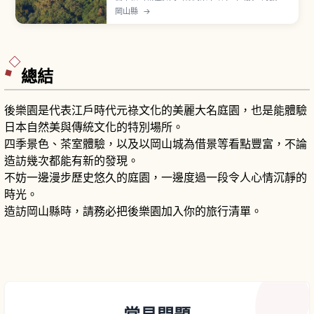
430公尺，是現存12天守中位置最高的山城。二層
岡山縣
→
二階天守於天和3年（1683年）由水谷勝宗修築。
秋〜春清晨無風晴朗、溫差大時，可從「雲海展望
台」看到「天空之城」絕景。門票500日圓，從吹
屋峠停車場步行20分鐘抵達天守。
總結
後樂園是代表江戶時代元祿文化的美麗大名庭園，也是能體驗
日本自然美與傳統文化的特別場所。
四季景色、茶室體驗，以及以岡山城為借景等看點豐富，不論
造訪幾次都能有新的發現。
不妨一邊漫步歷史悠久的庭園，一邊度過一段令人心情沉靜的
時光。
造訪岡山縣時，請務必把後樂園加入你的旅行清單。