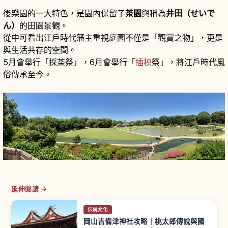
後樂園的一大特色，是園內保留了
茶園
與稱為
井田（せいで
ん）
的田園景觀。
從中可看出江戶時代藩主重視庭園不僅是「觀賞之物」，更是
與生活共存的空間。
5月會舉行「採茶祭」，6月會舉行「
插秧
祭」，將江戶時代風
俗傳承至今。
延伸閱讀 →
伝統文化
岡山吉備津神社攻略｜桃太郎傳說與國