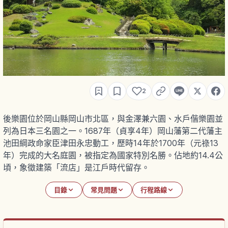
2
後樂園位於岡山縣岡山市北區，與金澤兼六園、水戶偕樂園並
列為日本三名園之一。1687年（貞享4年）岡山藩第二代藩主
池田綱政命家臣津田永忠動工，歷時14年於1700年（元祿13
年）完成的大名庭園，被指定為國家特別名勝。佔地約14.4公
頃，象徵建築「流店」是江戶時代留存。
目錄
常見問題
行程路線