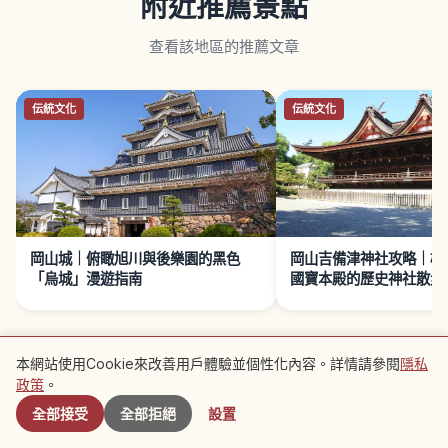
附近推薦景點
查看該地區的推薦文章
伝統文化
伝統文化
岡山城｜俯瞰旭川與後樂園的黑色
岡山吉備津神社攻略｜桃
「烏城」漫遊指南
國寶本殿的歷史神社散步
本網站使用Cookie來改善用戶體驗並個性化內容。詳情請參閱
隱私
附近景點
政策
。
接下來閱讀 →
全部接受
全部拒絕
設置
旅行