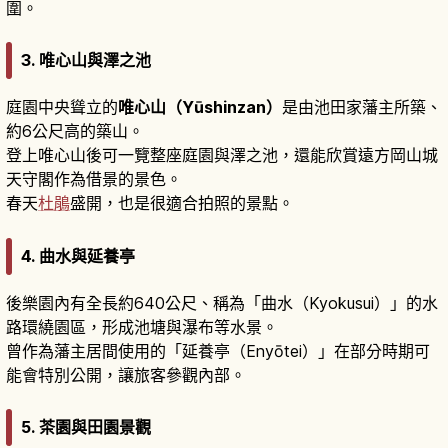
圍。
3. 唯心山與澤之池
庭園中央聳立的
唯心山（Yūshinzan）
是由池田家藩主所築、
約6公尺高的築山。
登上唯心山後可一覽整座庭園與澤之池，還能欣賞遠方岡山城
天守閣作為借景的景色。
春天
杜鵑
盛開，也是很適合拍照的景點。
4. 曲水與延養亭
後樂園內有全長約640公尺、稱為「曲水（Kyokusui）」的水
路環繞園區，形成池塘與瀑布等水景。
曾作為藩主居間使用的「延養亭（Enyōtei）」在部分時期可
能會特別公開，讓旅客參觀內部。
5. 茶園與田園景觀