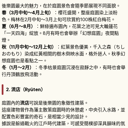
後樂園最大的魅力，在於庭園景色會隨季節展現不同面貌。
春（3月中旬～4月上旬）
：櫻花盛開，整座庭園染上淡粉
色。梅林在2月中旬～3月上旬可欣賞約100株紅白梅花。
夏（6月～8月）
：鮮綠遍布園內，花葉之池可見大輪蓮花
「一天四海」綻放。8月有時也會舉辦「幻想庭園」夜間點
燈。
秋（11月中旬～12月上旬）
：紅葉景色優美，千入之森（ちし
おのもり）染成紅黃相間的樹木倒映水面，格外迷人。秋季幻
想庭園也是看點之一。
冬（1月～2月）
：冬季枯景庭園沉浸在寂靜之中，有時也會舉
行丹頂鶴放飛活動。
2. 流店（Ryūten）
庭園內的
流店
可說是後樂園的象徵性建築。
這座建物曾作為藩主散策庭園時的休憩處，中央引入水路，並
配置色彩豐富的奇石，是相當少見的設計。
據說是躲過戰火的江戶時代建築，可感受簡樸卻深具韻味的氛