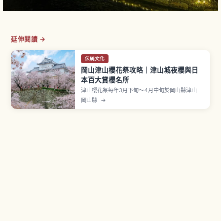
延伸閱讀 →
伝統文化
岡山津山櫻花祭攻略｜津山城夜櫻與日
本百大賞櫻名所
津山櫻花祭每年3月下旬〜4月中旬於岡山縣津山市
的津山城（鶴山公園）舉辦，是入選日本100名
岡山縣
→
城、約1,000株染井吉野為主的名城賞櫻地。江戶
初期由森忠政興建的津山城壯觀石垣與櫻花交織，
夜間18:00〜22:00點燈染上夢幻色彩。津山名物
「荷爾蒙烏龍麵」攤販與復原備中櫓。