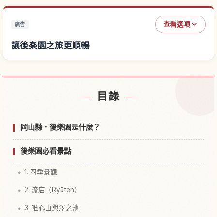
查看選項
廣告
讓後楽園之旅更順暢
尋找後楽園附近的飯店
↗
目錄
尋找後楽園的體驗
↗
岡山縣・後樂園是什麼？
後樂園必看景點
1. 四季景觀
2. 流店（Ryūten）
3. 唯心山與澤之池