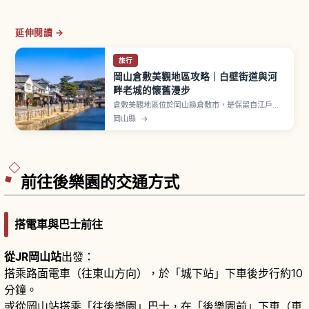
延伸閱讀 →
旅行
岡山倉敷美觀地區攻略｜白壁街道與河
畔老城的懷舊漫步
倉敷美觀地區位於岡山縣倉敷市，是保留自江戶時
代延續至今風情街景的觀光區。過去倉敷作為天領
岡山縣
→
（幕府直轄地）繁榮，被選定為國家重要傳統建造
物群保存地區。沿倉敷川的柳樹林蔭與石板路、白
壁藏屋敷與海鼠壁町家、倉敷川舟流約20分鐘、大
原美術館（1930年創立）、紅磚常春藤廣場。
前往後樂園的交通方式
搭電車與巴士前往
從JR岡山站
出發：
搭乘路面電車（往東山方向），於「城下站」下車後步行約10
分鐘。
或從岡山站搭乘「往後樂園」巴士，在「後樂園前」下車（車