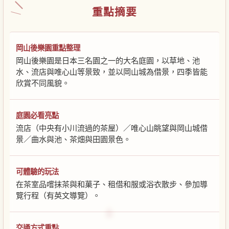
重點摘要
岡山後樂園重點整理
岡山後樂園是日本三名園之一的大名庭園，以草地、池
水、流店與唯心山等景致，並以岡山城為借景，四季皆能
欣賞不同風貌。
庭園必看亮點
流店（中央有小川流過的茶屋）／唯心山眺望與岡山城借
景／曲水與池、茶畑與田園景色。
可體驗的玩法
在茶室品嚐抹茶與和菓子、租借和服或浴衣散步、參加導
覽行程（有英文導覽）。
交通方式重點