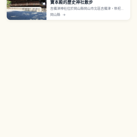
寶本殿的歷史神社散步
吉備津神社位於岡山縣岡山市北區吉備津，祭祀桃
太郎傳說原型大吉備津彥命，是備中國一宮、「三
岡山縣
→
備一宮」之一。象徵社殿採「比翼入母屋造」（吉
備津造）獨特建築樣式，應永32年（1425年）造
營、指定國寶。境內迴廊全長約360公尺（縣指定
重要文化財）。「鳴釜神事」也是知名神事。