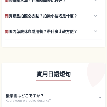
keyboard_arrow_down
問
想避開人潮，什麼時間去比較好？
keyboard_arrow_down
問
有哪些拍照必去點？拍攝小技巧是什麼？
keyboard_arrow_down
問
園內怎麼休息或用餐？帶什麼比較方便？
實用日語短句
後楽園はどこですか？
▼
Kourakuen wa doko desu ka?