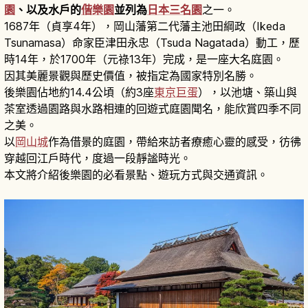
園
、以及水戶的
偕樂園
並列為
日本三名園
之一。
1687年（貞享4年），岡山藩第二代藩主池田綱政（Ikeda
Tsunamasa）命家臣津田永忠（Tsuda Nagatada）動工，歷
時14年，於1700年（元祿13年）完成，是一座大名庭園。
因其美麗景觀與歷史價值，被指定為國家特別名勝。
後樂園佔地約14.4公頃（約3座
東京巨蛋
），以池塘、築山與
茶室透過園路與水路相連的回遊式庭園聞名，能欣賞四季不同
之美。
以
岡山城
作為借景的庭園，帶給來訪者療癒心靈的感受，彷彿
穿越回江戶時代，度過一段靜謐時光。
本文將介紹後樂園的必看景點、遊玩方式與交通資訊。