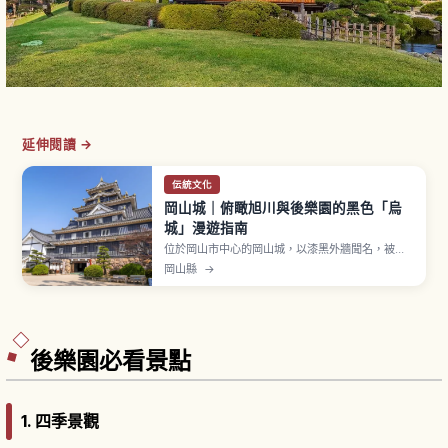
延伸閱讀 →
伝統文化
岡山城｜俯瞰旭川與後樂園的黑色「烏
城」漫遊指南
位於岡山市中心的岡山城，以漆黑外牆聞名，被稱
為「烏城」，自天守閣可遠眺旭川與鄰近的日本三
岡山縣
→
名園之一後樂園。文章介紹城內歷史展示、夜間燈
光與賞櫻季節、和服與甲冑換裝、備前燒體驗等玩
法，並整理交通資訊、參觀時間與後樂園一起安排
行程的建議。
後樂園必看景點
1. 四季景觀