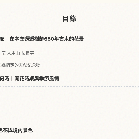
附近的飯店
尋找長泉
↗
目錄
麼｜在本庄邂逅樹齡650年古木的花景
宗 大用山 長泉寺
玉縣指定的天然紀念物
何時｜開花時期與季節風情
色花與境內景色