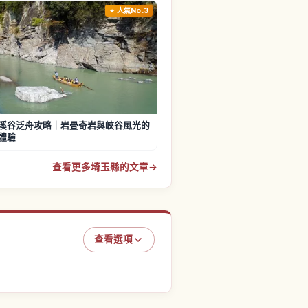
人氣No.3
溪谷泛舟攻略｜岩畳奇岩與峽谷風光的
體驗
查看更多埼玉縣的文章
→
查看選項