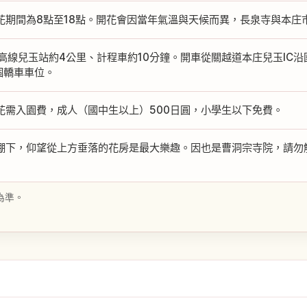
花期間為8點至18點。開花會因當年氣溫與天候而異，長泉寺與本庄
八高線兒玉站約4公里、計程車約10分鐘。開車從關越道本庄兒玉IC沿
0個轎車車位。
花需入園費，成人（國中生以上）500日圓，小學生以下免費。
棚下，仰望從上方垂落的花房是最大樂趣。因也是曹洞宗寺院，請勿
為準。