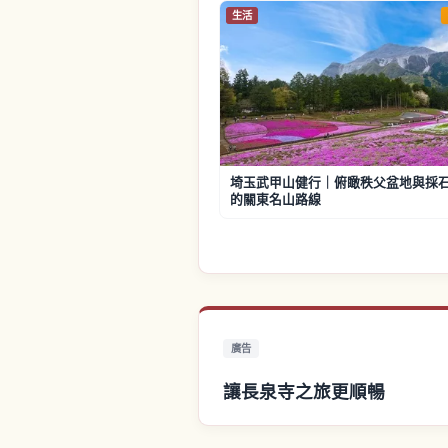
生活
埼玉武甲山健行｜俯瞰秩父盆地與採
的關東名山路線
廣告
讓長泉寺之旅更順暢