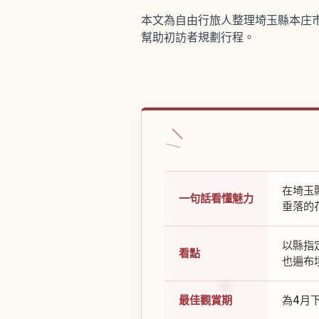
本文為自由行旅人整理埼玉縣本庄
幫助初訪者規劃行程。
在埼玉
一句話看懂魅力
垂落的
以縣指
看點
也遍布
最佳觀賞期
為4月