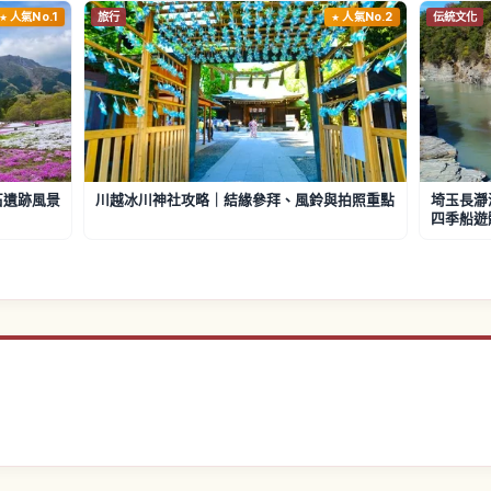
人氣No.1
旅行
人氣No.2
伝統文化
石遺跡風景
川越冰川神社攻略｜結緣參拜、風鈴與拍照重點
埼玉長瀞
四季船遊