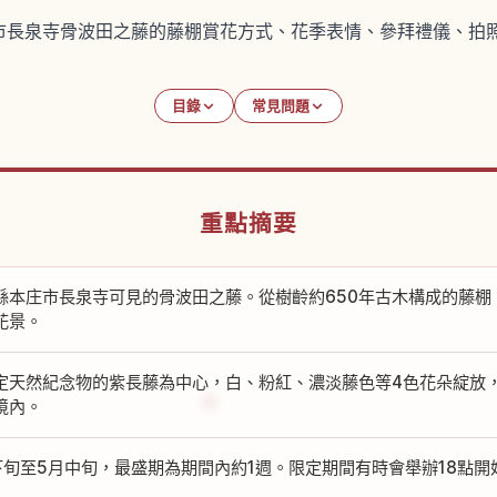
市長泉寺骨波田之藤的藤棚賞花方式、花季表情、參拜禮儀、拍
目錄
常見問題
重點摘要
縣本庄市長泉寺可見的骨波田之藤。從樹齡約650年古木構成的藤棚
花景。
定天然紀念物的紫長藤為中心，白、粉紅、濃淡藤色等4色花朵綻放，樹
境內。
下旬至5月中旬，最盛期為期間內約1週。限定期間有時會舉辦18點開