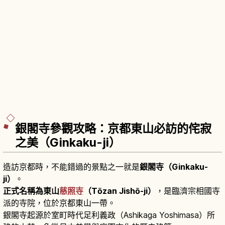
銀閣寺參觀攻略：京都東山必訪的侘寂
之美（Ginkaku-ji）
造訪京都時，不能錯過的景點之一就是
銀閣寺（Ginkaku-
ji）
。
正式名稱為東山
慈照寺
（Tōzan Jishō-ji）
，是臨濟宗相國寺
派的寺院，位於京都東山一帶。
銀閣寺起源於室町時代足利義政（Ashikaga Yoshimasa）所