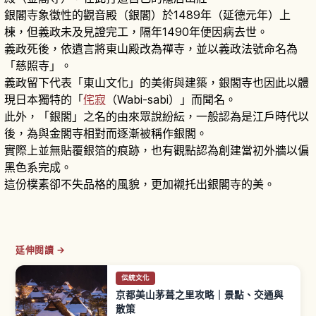
銀閣寺象徵性的觀音殿（銀閣）於1489年（延德元年）上
棟，但義政未及見證完工，隔年1490年便因病去世。
義政死後，依遺言將東山殿改為禪寺，並以義政法號命名為
「慈照寺」。
義政留下代表「東山文化」的美術與建築，銀閣寺也因此以體
現日本獨特的「
侘寂
（Wabi-sabi）」而聞名。
此外，「銀閣」之名的由來眾說紛紜，一般認為是江戶時代以
後，為與金閣寺相對而逐漸被稱作銀閣。
實際上並無貼覆銀箔的痕跡，也有觀點認為創建當初外牆以偏
黑色系完成。
這份樸素卻不失品格的風貌，更加襯托出銀閣寺的美。
延伸閱讀 →
伝統文化
京都美山茅葺之里攻略｜景點、交通與
散策