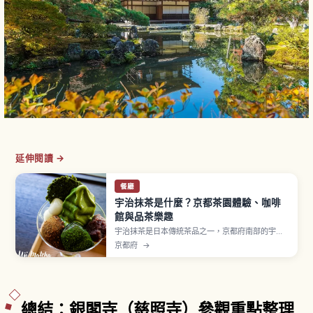
延伸閱讀 →
餐廳
宇治抹茶是什麼？京都茶園體驗、咖啡
館與品茶樂趣
宇治抹茶是日本傳統茶品之一，京都府南部的宇治
地區與靜岡茶、狹山茶並列為日本三大茶之一。
京都府
→
1191年榮西禪師從中國（宋）歸國帶回茶種並逐漸
傳播。抹茶是將「碾茶」以石臼研磨成粉末，透過
覆下栽培（遮光栽培）讓旨味成分豐富。從京都站
搭 JR 奈良線至「宇治站」快速約17分鐘。
總結：銀閣寺（慈照寺）參觀重點整理