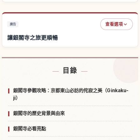
查看選項
廣告
讓銀閣寺之旅更順暢
尋找銀閣寺附近的飯店
↗
目錄
尋找銀閣寺的體驗
↗
銀閣寺參觀攻略：京都東山必訪的侘寂之美（Ginkaku-
ji）
銀閣寺的歷史背景與由來
銀閣寺必看亮點