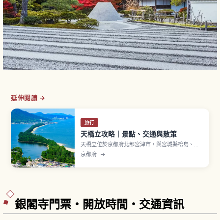
延伸閱讀 →
旅行
天橋立攻略｜景點、交通與散策
天橋立位於京都府北部宮津市，與宮城縣松島、廣
島縣宮島並列為「日本三景」之一。沙洲全長約3.6
京都府
→
公里，將宮津灣與內海阿蘇海分隔開來，約6,700
棵松樹茂密生長的白砂青松之美，被指定為特別名
勝。「胯下窺看」是經典玩法，可從天橋立 View
Land 或傘松公園展望，騎自行車約20分鐘。
銀閣寺門票・開放時間・交通資訊