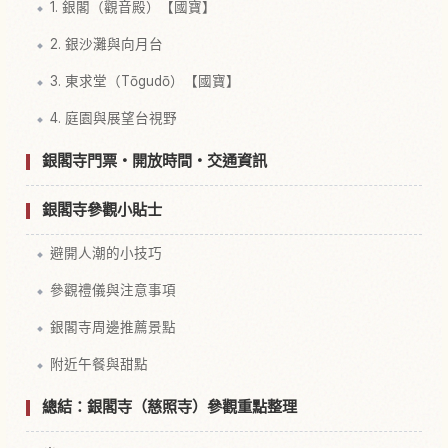
1. 銀閣（觀音殿）【國寶】
2. 銀沙灘與向月台
3. 東求堂（Tōgudō）【國寶】
4. 庭園與展望台視野
銀閣寺門票・開放時間・交通資訊
銀閣寺參觀小貼士
避開人潮的小技巧
參觀禮儀與注意事項
銀閣寺周邊推薦景點
附近午餐與甜點
總結：銀閣寺（慈照寺）參觀重點整理