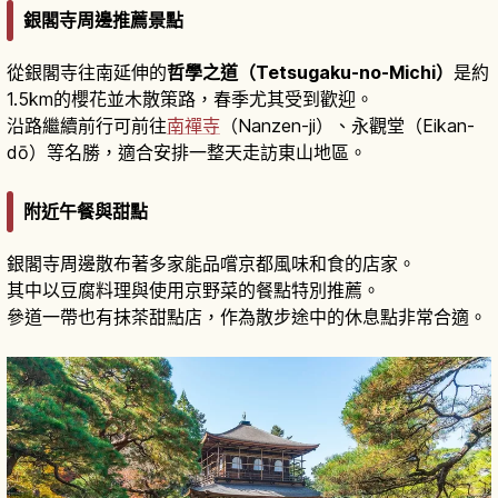
銀閣寺周邊推薦景點
從銀閣寺往南延伸的
哲學之道（Tetsugaku-no-Michi）
是約
1.5km的櫻花並木散策路，春季尤其受到歡迎。
沿路繼續前行可前往
南禪寺
（Nanzen-ji）、永觀堂（Eikan-
dō）等名勝，適合安排一整天走訪東山地區。
附近午餐與甜點
銀閣寺周邊散布著多家能品嚐京都風味和食的店家。
其中以豆腐料理與使用京野菜的餐點特別推薦。
參道一帶也有抹茶甜點店，作為散步途中的休息點非常合適。