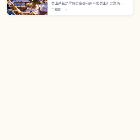
美山茅葺之里位於京都府南丹市美山町北聚落，約
有50戶其中39棟為茅葺屋頂民宅。現存最古老的建
京都府
→
物相傳建於江戶時代中期，屬「北山型民家」入母
屋造傳統建築。1993年選定國家重要傳統建造物群
保存地區，並獲 UN Tourism「Best Tourism
Villages」認證。民俗資料館入館費300日圓。