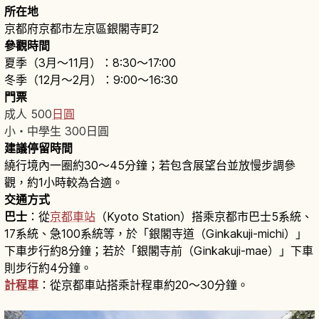
所在地
京都府京都市左京區銀閣寺町2
參觀時間
夏季（3月〜11月）：8:30〜17:00
冬季（12月〜2月）：9:00〜16:30
門票
成人 500
日圓
小・中學生 300日圓
建議停留時間
繞行境內一圈約30〜45分鐘；若包含展望台並放慢步調參
觀，約1小時較為合適。
交通方式
巴士
：從
京都車站
（Kyoto Station）搭乘京都市巴士5系統、
17系統、急100系統等，於「銀閣寺道（Ginkakuji-michi）」
下車步行約8分鐘；若於「銀閣寺前（Ginkakuji-mae）」下車
則步行約4分鐘。
計程車
：從京都車站搭乘計程車約20〜30分鐘。