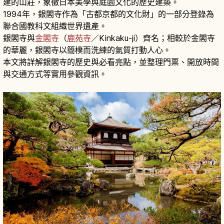
建的山莊，象徵日本美學與庭園文化的歷史建築。
1994年，銀閣寺作為「古都京都的文化財」的一部分登錄為
聯合國教科文組織世界遺產。
銀閣寺與
金閣寺
（
鹿苑寺
／Kinkaku-ji）齊名；相較於金閣寺
的華麗，銀閣寺以簡樸而洗練的氣質打動人心。
本文將詳解銀閣寺的歷史與必看亮點，並整理門票、開放時間
與交通方式等實用參觀資訊。