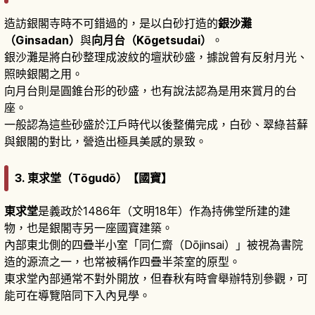
造訪銀閣寺時不可錯過的，是以白砂打造的
銀沙灘
（Ginsadan）
與
向月台（Kōgetsudai）
。
銀沙灘是將白砂整理成波紋的壇狀砂盛，據說曾有反射月光、
照映銀閣之用。
向月台則是圓錐台形的砂盛，也有說法認為是用來賞月的台
座。
一般認為這些砂盛於江戶時代以後整備完成，白砂、翠綠苔蘚
與銀閣的對比，營造出極具美感的景致。
3. 東求堂（Tōgudō）【國寶】
東求堂
是義政於1486年（文明18年）作為持佛堂所建的建
物，也是銀閣寺另一座國寶建築。
內部東北側的四疊半小室「同仁齋（Dōjinsai）」被視為書院
造的源流之一，也常被稱作四疊半茶室的原型。
東求堂內部通常不對外開放，但春秋有時會舉辦特別參觀，可
能可在導覽陪同下入內見學。