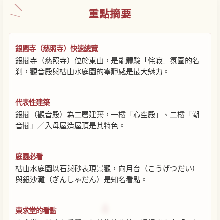
重點摘要
銀閣寺（慈照寺）快速總覽
銀閣寺（慈照寺）位於東山，是能體驗「侘寂」氛圍的名
刹，觀音殿與枯山水庭園的寧靜感是最大魅力。
代表性建築
銀閣（觀音殿）為二層建築，一樓「心空殿」、二樓「潮
音閣」／入母屋造屋頂是其特色。
庭園必看
枯山水庭園以石與砂表現景觀，向月台（こうげつだい）
與銀沙灘（ぎんしゃだん）是知名看點。
東求堂的看點