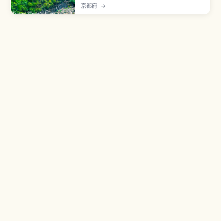
里、保津川沿岸的觀光列車，路線是1991年 JR 山
京都府
→
陰本線改線後保留下來的舊線。復古柴油機關車牽
引5節客車，沿途欣賞溪谷景色。成人880日圓、
兒童440日圓，全席指定。12月30日〜2月底停
駛。