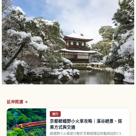
延伸閱讀 →
旅行
京都嵯峨野小火車攻略｜溪谷絕景、搭
乘方式與交通
嵯峨野小火車是行駛於京都嵯峨站到龜岡站約7.3公