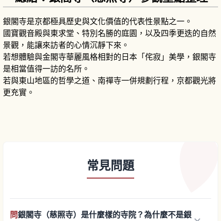
銀閣寺是京都極具歷史與文化價值的代表性景點之一。
國寶觀音殿與東求堂、特別名勝的庭園，以及四季更迭的自然
景觀，能讓來訪者的心情沉靜下來。
若想體驗與金閣寺華麗風格相對的日本「侘寂」美學，銀閣寺
是相當值得一訪的名所。
若與東山地區的哲學之道、南禪寺一併規劃行程，京都觀光將
更充實。
常見問題
問
銀閣寺（慈照寺）是什麼樣的寺院？為什麼不是銀
keyboard_arrow_down