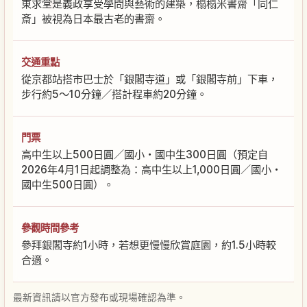
東求堂是義政享受學問與藝術的建築，榻榻米書齋「同仁
斎」被視為日本最古老的書齋。
交通重點
從京都站搭市巴士於「銀閣寺道」或「銀閣寺前」下車，
步行約5～10分鐘／搭計程車約20分鐘。
門票
高中生以上500日圓／國小・國中生300日圓（預定自
2026年4月1日起調整為：高中生以上1,000日圓／國小・
國中生500日圓）。
參觀時間參考
參拜銀閣寺約1小時，若想更慢慢欣賞庭園，約1.5小時較
合適。
最新資訊請以官方發布或現場確認為準。