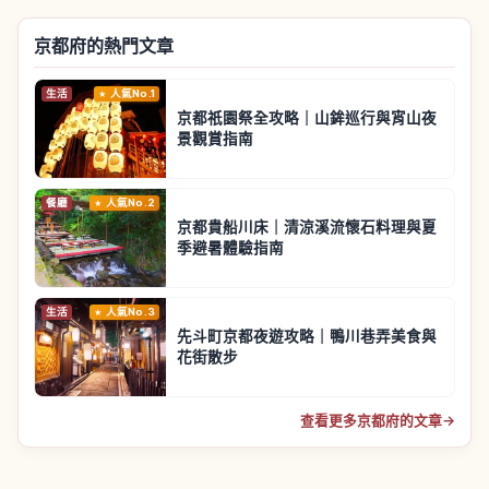
京都府的熱門文章
生活
人氣No.1
京都祇園祭全攻略｜山鉾巡行與宵山夜
景觀賞指南
餐廳
人氣No.2
京都貴船川床｜清涼溪流懷石料理與夏
季避暑體驗指南
生活
人氣No.3
先斗町京都夜遊攻略｜鴨川巷弄美食與
花街散步
查看更多京都府的文章
→