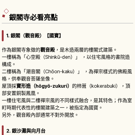
銀閣寺必看亮點
1. 銀閣（觀音殿）【國寶】
作為銀閣寺象徵的
觀音殿
，是木造兩層的樓閣式建築。
一樓稱為「心空殿（Shinkū-den）」 ，以住宅風格的書院造
構成。
二樓稱為「潮音閣（Chōon-kaku）」 ，為禪宗樣式的佛殿風
格，供奉觀音菩薩坐像。
屋頂採
寶形造（hōgyō-zukuri）
的柿葺（kokerabuki），頂
部安置銅製鳳凰。
一樓住宅風與二樓禪宗風的不同樣式融合，是其特色；作為室
町時期代表性的樓閣建築之一，被指定為國寶。
另外，觀音殿內部通常不對外開放。
2. 銀沙灘與向月台