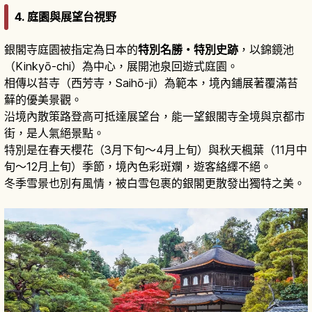
4. 庭園與展望台視野
銀閣寺庭園被指定為日本的
特別名勝・特別史跡
，以錦鏡池
（Kinkyō-chi）為中心，展開池泉回遊式庭園。
相傳以苔寺（西芳寺，Saihō-ji）為範本，境內鋪展著覆滿苔
蘚的優美景觀。
沿境內散策路登高可抵達展望台，能一望銀閣寺全境與京都市
街，是人氣絕景點。
特別是在春天櫻花（3月下旬〜4月上旬）與秋天楓葉（11月中
旬〜12月上旬）季節，境內色彩斑斕，遊客絡繹不絕。
冬季雪景也別有風情，被白雪包裹的銀閣更散發出獨特之美。