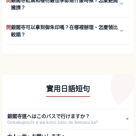
問
銀閣寺紅葉和櫻花最佳季節是什麼時候？怎麼避開
keyboard_arrow_down
擁擠？
問
銀閣寺可以拿到御朱印嗎？在哪裡辦理、怎麼領比
keyboard_arrow_down
較順？
實用日語短句
銀閣寺道へはこのバスで行けますか？
▼
Ginkakujimichi e wa kono basu de ikemasu ka?