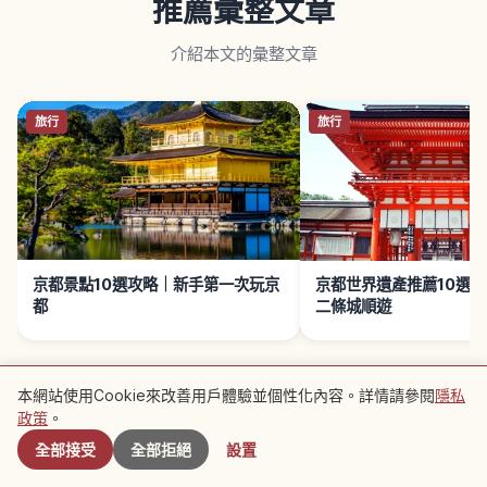
推薦彙整文章
介紹本文的彙整文章
旅行
旅行
京都景點10選攻略｜新手第一次玩京
京都世界遺產推薦10選
都
二條城順遊
本網站使用Cookie來改善用戶體驗並個性化內容。詳情請參閱
隱私
附近景點
政策
。
全部接受
全部拒絕
設置
附近推薦景點