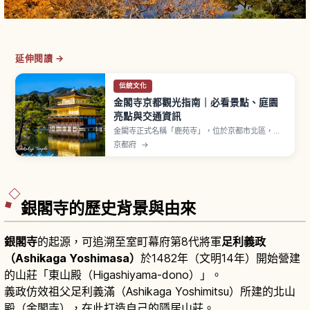
延伸閱讀 →
伝統文化
金閣寺京都觀光指南｜必看景點、庭園
亮點與交通資訊
金閣寺正式名稱「鹿苑寺」，位於京都市北區，相
傳室町時代足利義滿營建北山殿並建立覆以金箔的
京都府
→
三層樓閣「舍利殿」（通稱金閣）。1994年登錄世
界遺產。第一層寢殿造「法水院」、第二層武家造
「潮音洞」、第三層禪宗佛殿造「究竟頂」三層樣
式不同。門票高中生以上500日圓。
銀閣寺的歷史背景與由來
銀閣寺
的起源，可追溯至室町幕府第8代將軍
足利義政
（Ashikaga Yoshimasa）
於1482年（文明14年）開始營建
的山莊「東山殿（Higashiyama-dono）」。
義政仿效祖父足利義滿（Ashikaga Yoshimitsu）所建的北山
殿（金閣寺），在此打造自己的隱居山莊。