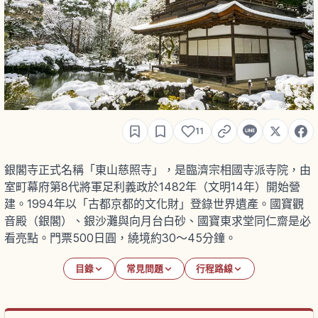
11
銀閣寺正式名稱「東山慈照寺」，是臨濟宗相國寺派寺院，由
室町幕府第8代將軍足利義政於1482年（文明14年）開始營
建。1994年以「古都京都的文化財」登錄世界遺產。國寶觀
音殿（銀閣）、銀沙灘與向月台白砂、國寶東求堂同仁齋是必
看亮點。門票500日圓，繞境約30〜45分鐘。
目錄
常見問題
行程路線