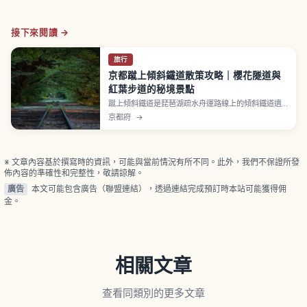
接下來閱讀 →
旅行
京都蹴上傾斜鐵道散策攻略｜櫻花隧道與
紅葉步道的秘境景點
蹴上傾斜鐵道是琵琶湖疏水舟運路線上的傾斜鐵道遺
跡，蹴上船溜與南禪寺船溜之間存在約36公尺高低
京都府
→
差。1891年（明治24年）開始運行，1948年（昭和
23年）停止運行，現指定國家史跡。全長約582公尺
線路遺跡可自由步行，沿線約90棵染井吉野櫻是櫻花
季亮點，最佳3月下旬〜4月上旬。
※ 文章內容基於撰寫時的資訊，可能與當前情況有所不同。此外，我們不保證所發
佈內容的準確性和完整性，敬請諒解。
廣告
本文可能包含廣告（聯盟連結），透過連結完成預訂時本站可能獲得佣
金。
相關文章
查看同類別的更多文章