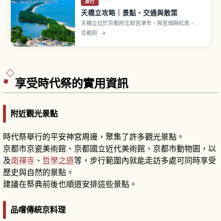
旅行
天橋立攻略｜景點、交通與散策
天橋立位於京都府北部宮津市，與宮城縣松島、廣
島縣宮島並列為「日本三景」之一。沙洲全長約3.6
京都府
→
公里，將宮津灣與內海阿蘇海分隔開來，約6,700
棵松樹茂密生長的白砂青松之美，被指定為特別名
勝。「胯下窺看」是經典玩法，可從天橋立 View
Land 或傘松公園展望，騎自行車約20分鐘。
享受時代祭的實用資訊
附近觀光景點
時代祭舉行的平安神宮周邊，聚集了許多觀光景點。
京都市京瓷美術館、京都國立近代美術館、京都市動物園，以
及
南禪寺
、
哲學之道
等，步行範圍內就能走訪多處可同時享受
歷史與自然的景點。
建議在祭典前後也順道安排這些景點。
品嚐傳統京料理