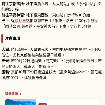
前往京都御所
: 地下鐵烏丸線「丸太町站」或「今出川站」步
行約5分鐘
前往平安神宮
: 地下鐵東西線「東山站」步行約10分鐘
巴士
: 從
京都車站
搭京都市巴士5系統・洛巴士100號系統至
「岡崎公園 美術館・平安神宮前」下車，步行約5分鐘
注意事項
人潮
: 時代祭吸引大量觀光客，熱門地點通常需提早1〜2小時
佔位，尤其京都御苑內建議更早抵達。
天候
: 若10月22日遇雨天（或荒天），行列將順延至翌日；若
翌日仍雨天（或荒天）則取消。
服裝
: 京都10月下旬日夜溫差較大（最高氣溫約20℃、最低氣
溫約10℃），建議攜帶外套。
延伸閱讀 →