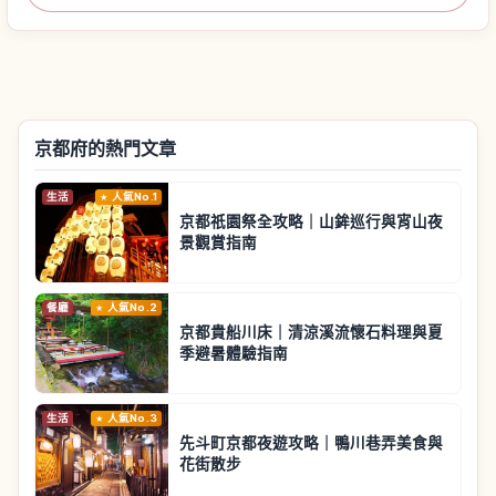
京都府的熱門文章
生活
人氣No.1
京都祇園祭全攻略｜山鉾巡行與宵山夜
景觀賞指南
餐廳
人氣No.2
京都貴船川床｜清涼溪流懷石料理與夏
季避暑體驗指南
生活
人氣No.3
先斗町京都夜遊攻略｜鴨川巷弄美食與
花街散步