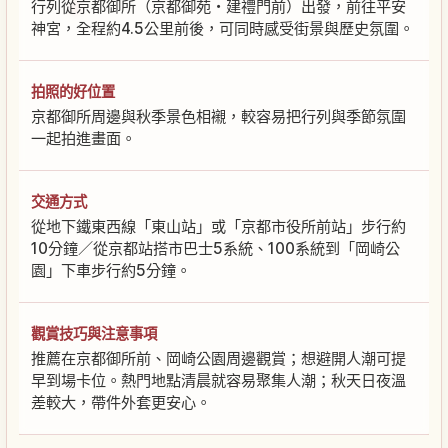
行列從京都御所（京都御苑・建禮門前）出發，前往平安
神宮，全程約4.5公里前後，可同時感受街景與歷史氛圍。
拍照的好位置
京都御所周邊與秋季景色相襯，較容易把行列與季節氛圍
一起拍進畫面。
交通方式
從地下鐵東西線「東山站」或「京都市役所前站」步行約
10分鐘／從京都站搭市巴士5系統、100系統到「岡崎公
園」下車步行約5分鐘。
觀賞技巧與注意事項
推薦在京都御所前、岡崎公園周邊觀賞；想避開人潮可提
早到場卡位。熱門地點清晨就容易聚集人潮；秋天日夜溫
差較大，帶件外套更安心。