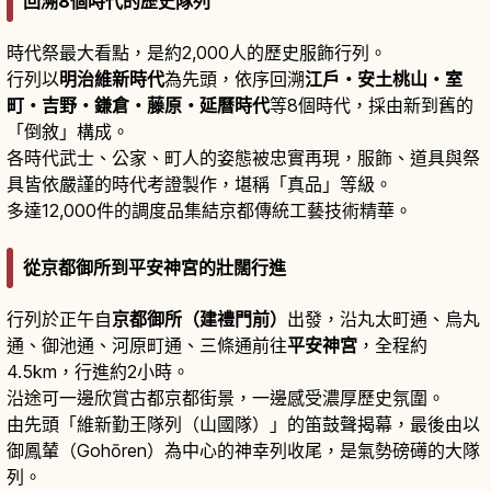
回溯8個時代的歷史隊列
時代祭最大看點，是約2,000人的歷史服飾行列。
行列以
明治維新時代
為先頭，依序回溯
江戶・安土桃山・室
町・吉野・鎌倉・藤原・延曆時代
等8個時代，採由新到舊的
「倒敘」構成。
各時代武士、公家、町人的姿態被忠實再現，服飾、道具與祭
具皆依嚴謹的時代考證製作，堪稱「真品」等級。
多達12,000件的調度品集結京都傳統工藝技術精華。
從京都御所到平安神宮的壯闊行進
行列於正午自
京都御所（建禮門前）
出發，沿丸太町通、烏丸
通、御池通、河原町通、三條通前往
平安神宮
，全程約
4.5km，行進約2小時。
沿途可一邊欣賞古都京都街景，一邊感受濃厚歷史氛圍。
由先頭「維新勤王隊列（山國隊）」的笛鼓聲揭幕，最後由以
御鳳輦（Gohōren）為中心的神幸列收尾，是氣勢磅礡的大隊
列。