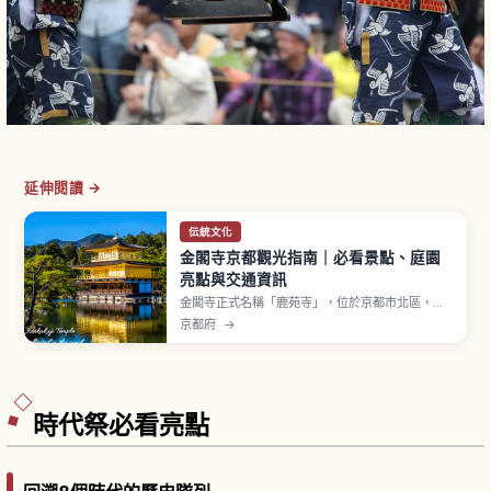
延伸閱讀 →
伝統文化
金閣寺京都觀光指南｜必看景點、庭園
亮點與交通資訊
金閣寺正式名稱「鹿苑寺」，位於京都市北區，相
傳室町時代足利義滿營建北山殿並建立覆以金箔的
京都府
→
三層樓閣「舍利殿」（通稱金閣）。1994年登錄世
界遺產。第一層寢殿造「法水院」、第二層武家造
「潮音洞」、第三層禪宗佛殿造「究竟頂」三層樣
式不同。門票高中生以上500日圓。
時代祭必看亮點