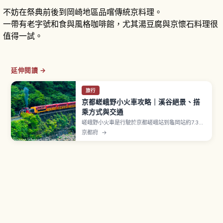
不妨在祭典前後到岡崎地區品嚐傳統京料理。
一帶有老字號和食與風格咖啡館，尤其湯豆腐與京懷石料理很
值得一試。
延伸閱讀 →
旅行
京都嵯峨野小火車攻略｜溪谷絕景、搭
乘方式與交通
嵯峨野小火車是行駛於京都嵯峨站到龜岡站約7.3公
里、保津川沿岸的觀光列車，路線是1991年 JR 山
京都府
→
陰本線改線後保留下來的舊線。復古柴油機關車牽
引5節客車，沿途欣賞溪谷景色。成人880日圓、
兒童440日圓，全席指定。12月30日〜2月底停
駛。