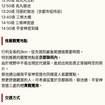
12:30頃 烏丸丸太町
12:50頃 烏丸御池
13:20頃 河原町御池（京都市役所前）
13:40頃 三條大橋
14:10頃 三條神宮道
14:30頃 平安神宮到達
推薦觀覽地點
行列全長約2km，從先頭到最後尾通過需要時間。
特別推薦的觀覽地點是
京都御苑內
。
由於視野中不易出現近代建築，能拍出宛如真正穿越時空的照
片。
御池通沿線與平安神宮道也同樣是人氣觀覽點。
想更舒適觀賞的人，可考慮設置於京都御苑、御池通、平安神
宮道三處的
付費觀覽席
。
交通方式