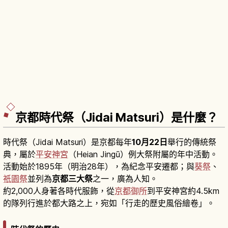
京都時代祭（Jidai Matsuri）是什麼？
時代祭（Jidai Matsuri）是京都每年
10月22日
舉行的傳統祭
典，屬於
平安神宮
（Heian Jingū）例大祭附屬的年中活動。
活動始於1895年（明治28年），為紀念平安遷都；與
葵祭
、
祇園祭
並列為
京都三大祭
之一，廣為人知。
約2,000人身著各時代服飾，從
京都御所
到平安神宮約4.5km
的隊列行進於都大路之上，宛如「行走的歷史風俗繪卷」。