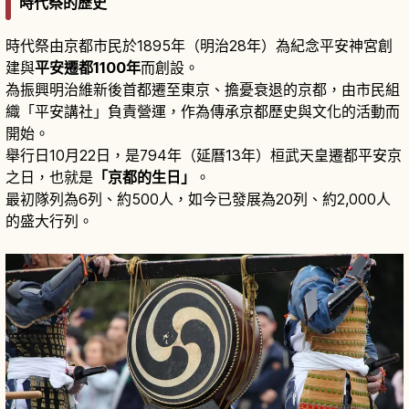
時代祭的歷史
時代祭由京都市民於1895年（明治28年）為紀念平安神宮創
建與
平安遷都1100年
而創設。
為振興明治維新後首都遷至東京、擔憂衰退的京都，由市民組
織「平安講社」負責營運，作為傳承京都歷史與文化的活動而
開始。
舉行日10月22日，是794年（延曆13年）桓武天皇遷都平安京
之日，也就是
「京都的生日」
。
最初隊列為6列、約500人，如今已發展為20列、約2,000人
的盛大行列。