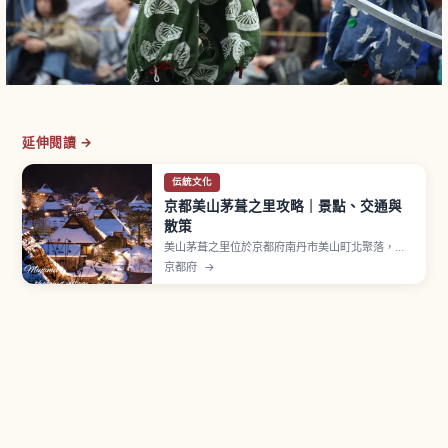
延伸閱讀 →
伝統文化
京都美山茅葺之里攻略｜景點、交通與
散策
美山茅葺之里位於京都府南丹市美山町北聚落，約
有50戶其中39棟為茅葺屋頂民宅。現存最古老的建
京都府
→
物相傳建於江戶時代中期，屬「北山型民家」入母
屋造傳統建築。1993年選定國家重要傳統建造物群
保存地區，並獲 UN Tourism「Best Tourism
Villages」認證。民俗資料館入館費300日圓。