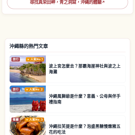
尋找真栄田岬，青之洞窟，沖縄的體驗
↗
沖繩縣的熱門文章
旅行
人氣No.1
波上宮怎麼去？那霸海崖神社與波之上
海灘
旅行
人氣No.2
沖繩風獅爺是什麼？意義、公母與伴手
禮指南
餐廳
人氣No.3
沖繩拉芙提是什麼？泡盛黑糖慢燉豬五
花的吃法