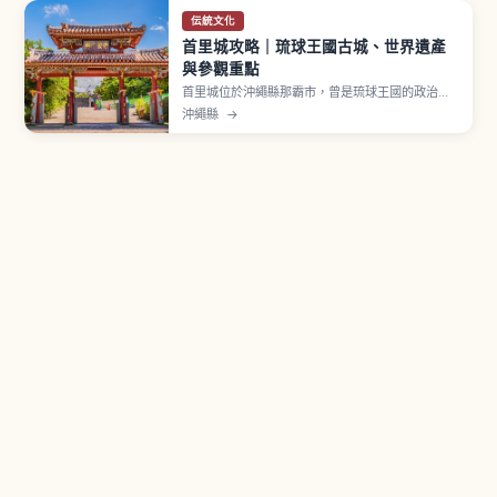
伝統文化
首里城攻略｜琉球王國古城、世界遺產
與參觀重點
首里城位於沖繩縣那霸市，曾是琉球王國的政治、
外交與文化中心，繁榮約450年。據稱於14世紀左
沖繩縣
→
右創建，2000年「首里城跡」以世界遺產「琉球
王國的城及相關遺產群」登錄。2019年10月火災使
正殿等主要建物燒毀，目前以2026年度完成為目標
復原。守禮門曾被採用於兩千日圓紙幣。