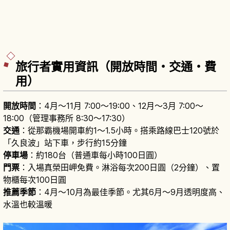
旅行者實用資訊（開放時間・交通・費
用）
開放時間
：4月～11月 7:00～19:00、12月～3月 7:00～
18:00（管理事務所 8:30～17:30）
交通
：從那霸機場開車約1～1.5小時。搭乘路線巴士120號於
「久良波」站下車，步行約15分鐘
停車場
：約180台（普通車每小時100日圓）
門票
：入場真榮田岬免費。淋浴每次200日圓（2分鐘）、置
物櫃每次100日圓
推薦季節
：4月～10月為最佳季節。尤其6月～9月透明度高、
水溫也較溫暖