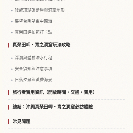
隆起珊瑚礁斷崖與洞窟地形
展望台眺望東中國海
真榮田岬拍照打卡點
真榮田岬・青之洞窟玩法攻略
浮潛與體驗潛水行程
安全須知與注意事項
日落夕景與黃昏海景
旅行者實用資訊（開放時間・交通・費用）
總結：沖繩真榮田岬・青之洞窟必訪體驗
常見問題