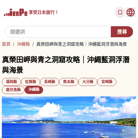
享受
日本旅行！
首頁
/
沖繩縣
/
真榮田岬與青之洞窟攻略｜沖繩藍洞浮潛與海景
真榮田岬與青之洞窟攻略｜沖繩藍洞浮潛
與海景
福岡縣
佐賀縣
長崎縣
熊本縣
大分縣
宮崎縣
沖繩縣
鹿兒島縣