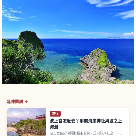
延伸閱讀 →
旅行
波上宮怎麼去？那霸海崖神社與波之上
海灘
波上宮位於沖繩那霸市若狹，是琉球八社之一，本