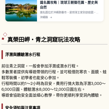
識名園攻略｜琉球王朝御花園、歷史與
自然
識名園位於沖繩那霸市，是琉球王家別邸庭園，
1799年建造，2000年作為世界遺產「琉球王國的
沖繩縣
→
城及相關遺產群」之一登錄。曾用於王族休養與接
待中國皇帝使者（冊封使）的迎賓館，融合日本大
名庭園回遊式、中國風六角堂與琉球石造技法。心
字池、御殿、勸耕台是看點。入園費400日圓。
真榮田岬・青之洞窟玩法攻略
浮潛與體驗潛水行程
前往青之洞窟，一般會參加浮潛或潛水行程。
多數業者提供有導遊帶領的行程，並可租借防寒衣、面鏡、蛙
鞋等裝備，初學者也能安心參加。
行程時間以約1～2小時為目安，費用行情大致為浮潛3,000～
6,000日圓、體驗潛水8,000～12,000日圓左右。
導遊會協助安全面並細心教學，帶你更順利享受洞內體驗。
安全須知與注意事項