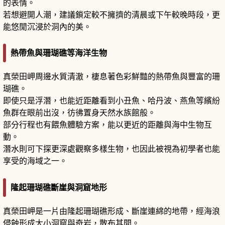
的表情。
若想避開人潮，建議鎖定較不擁擠的清晨或下午較晚時段，更
能悠閒沉浸於洞內的美。
熱帶魚與珊瑚礁等海洋生物
真榮田岬周邊水質清澈，棲息著色彩鮮豔的熱帶魚與豐富的珊
瑚礁。
即使只是浮潛，也能近距離看到小丑魚、哈丹波、燕魚等繽紛
魚群在眼前出沒，彷彿置身天然水族館般。
部分行程也有餵魚體驗方案，能以更近的距離與海中生物互
動。
潛水則可下探更深處觀察多樣生物，也因此被視為初學者也能
享受的海域之一。
隆起珊瑚礁斷崖與洞窟地形
真榮田岬是一片由隆起珊瑚礁形成、斷崖連綿的地帶，經海浪
侵蝕形成大小洞窟與奇岩，散布其間。