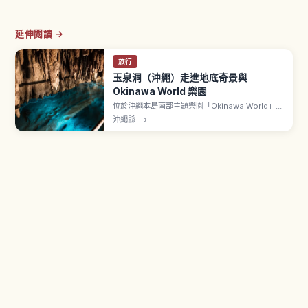
延伸閱讀 →
旅行
玉泉洞（沖繩）走進地底奇景與
Okinawa World 樂園
位於沖繩本島南部主題樂園「Okinawa World」內
的玉泉洞，是全長超過5公里、其中約890公尺對
沖繩縣
→
外開放的巨大鐘乳石洞。文章介紹壯觀的鐘乳石
群、被稱為「黃金茶室」的金黃色岩壁、地底河流
與湖泊、全年約21℃涼爽的洞內環境，以及參觀動
線、所需時間與順遊園區其他設施的建議。