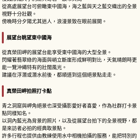
從高處展望台可俯瞰東中國海，海之藍與天之藍交織出的全景
視野十分壯觀。
傍晚時分夕陽尤其迷人，浪漫景致在眼前展開。
展望台眺望東中國海
從真榮田岬的展望台能享受東中國海的大型全景。
閃耀著翡翠綠的海面與峭立斷崖形成鮮明對比，天氣晴朗時更
能一覽沖繩特有的壯闊風光。
建議在浮潛或潛水前後，都順道到這個絕景點走走。
真榮田岬拍照打卡點
青之洞窟與岬角絕景也深受攝影愛好者喜愛，作為社群打卡景
點同樣知名。
以洞內藍光為背景的照片，以及從展望台拍下的全景視野，都
是來訪者必拍的經典取景點。
許多行程也提供由教練使用水中相機拍攝的服務，能把特別的