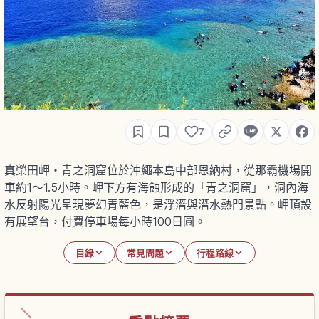
7
真榮田岬・青之洞窟位於沖繩本島中部恩納村，從那霸機場開
車約1〜1.5小時。岬下方有海蝕形成的「青之洞窟」，洞內海
水反射陽光呈現夢幻青藍色，是浮潛與潛水熱門景點。岬頂設
有展望台，付費停車場每小時100日圓。
目錄
常見問題
行程路線