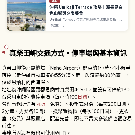
旅行
沖繩 Umikaji Terrace 攻略｜瀨長島白
色山城與夕陽美食
Umikaji Terrace 位於沖繩縣豐見城市瀨長島，從
那霸機場開車約15分鐘。純白建物沿坡面面向大海
沖繩縣
→
層層展開，與藍天與海洋形成鮮明對比。約47間店
鋪匯聚購物與美食，提供沖繩蕎麥麵、塔可飯等在
地料理。位置接近那霸機場跑道，可近距離看到飛
機起降。傍晚的夕陽景色夢幻。
真榮田岬交通方式・停車場與基本資訊
真榮田岬從那霸機場（Naha Airport）開車約1小時～1小時半
可達（走沖繩自動車道約55分鐘、走一般道路約80分鐘），
位於恩納村的西海岸。
地址為沖繩縣國頭郡恩納村真榮田469-1，並設有可停約180
台乘用車的付費停車場（每小時100
日圓
）。
管理事務所備有
廁所
（免費）、投幣式淋浴（每次200日圓・
2分鐘，男女各10間）、投幣置物櫃（每次100日圓）、更衣
室（免費）與販賣店，配套完善，即使不帶太多裝備也很容易
前往。
事務所周邊有時也可使用Wi-Fi。