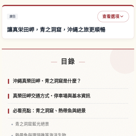
查看選項
廣告
讓真栄田岬，青之洞窟，沖縄之旅更順暢
尋找真栄田岬，青之洞窟，沖縄附近的飯店
↗
目錄
尋找真栄田岬，青之洞窟，沖縄的體驗
↗
沖繩真榮田岬・青之洞窟是什麼？
真榮田岬交通方式・停車場與基本資訊
必看亮點：青之洞窟、熱帶魚與絕景
青之洞窟藍光絕景
熱帶魚與珊瑚礁等海洋生物