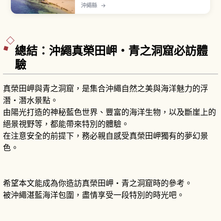
殿建於隆起珊瑚礁斷崖之上，俯瞰波之上海灘。介
沖繩縣
→
紹神社信仰、海邊景色、從那霸機場與 Yui Rail 旭
橋站前往的交通方式。
總結：沖繩真榮田岬・青之洞窟必訪體
驗
真榮田岬與青之洞窟，是集合沖繩自然之美與海洋魅力的浮
潛・潛水景點。
由陽光打造的神秘藍色世界、豐富的海洋生物，以及斷崖上的
絕景視野等，都能帶來特別的體驗。
在注意安全的前提下，務必親自感受真榮田岬獨有的夢幻景
色。
希望本文能成為你造訪真榮田岬・青之洞窟時的參考。
被沖繩湛藍海洋包圍，盡情享受一段特別的時光吧。