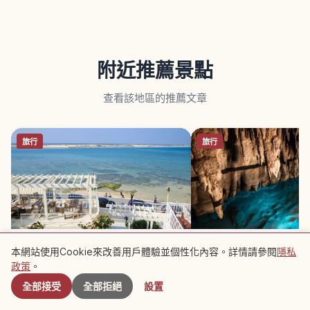
附近推薦景點
查看該地區的推薦文章
旅行
旅行
沖繩 Umikaji Terrace 攻略｜瀨長
玉泉洞（沖繩）走進地底
本網站使用Cookie來改善用戶體驗並個性化內容。詳情請參閱
隱私
附近景點
島白色山城與夕陽美食
Okinawa World 樂園
政策
。
全部接受
全部拒絕
設置