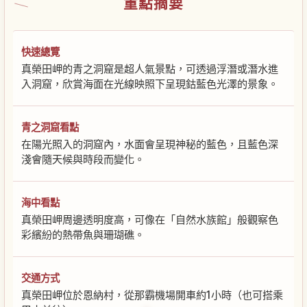
重點摘要
快速總覽
真榮田岬的青之洞窟是超人氣景點，可透過浮潛或潛水進
入洞窟，欣賞海面在光線映照下呈現鈷藍色光澤的景象。
青之洞窟看點
在陽光照入的洞窟內，水面會呈現神秘的藍色，且藍色深
淺會隨天候與時段而變化。
海中看點
真榮田岬周邊透明度高，可像在「自然水族館」般觀察色
彩繽紛的熱帶魚與珊瑚礁。
交通方式
真榮田岬位於恩納村，從那霸機場開車約1小時（也可搭乘