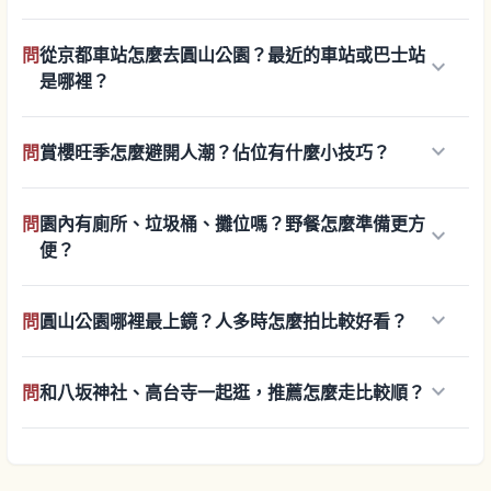
問
從京都車站怎麼去圓山公園？最近的車站或巴士站
keyboard_arrow_down
是哪裡？
keyboard_arrow_down
問
賞櫻旺季怎麼避開人潮？佔位有什麼小技巧？
問
園內有廁所、垃圾桶、攤位嗎？野餐怎麼準備更方
keyboard_arrow_down
便？
keyboard_arrow_down
問
圓山公園哪裡最上鏡？人多時怎麼拍比較好看？
keyboard_arrow_down
問
和八坂神社、高台寺一起逛，推薦怎麼走比較順？