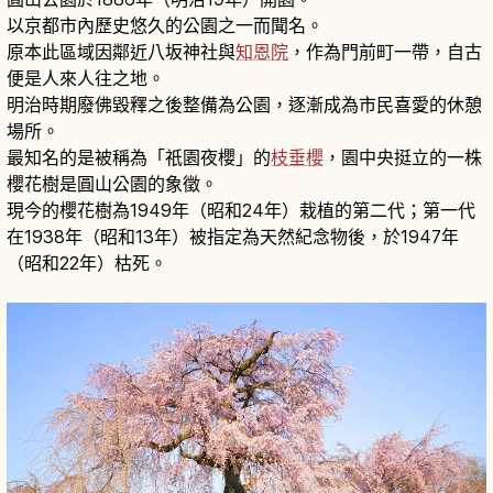
以京都市內歷史悠久的公園之一而聞名。
原本此區域因鄰近八坂神社與
知恩院
，作為門前町一帶，自古
便是人來人往之地。
明治時期廢佛毀釋之後整備為公園，逐漸成為市民喜愛的休憩
場所。
最知名的是被稱為「祇園夜櫻」的
枝垂櫻
，園中央挺立的一株
櫻花樹是圓山公園的象徵。
現今的櫻花樹為1949年（昭和24年）栽植的第二代；第一代
在1938年（昭和13年）被指定為天然紀念物後，於1947年
（昭和22年）枯死。