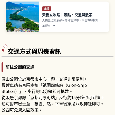
旅行
天橋立攻略｜景點、交通與散策
天橋立位於京都府北部宮津市，與宮城縣松島、廣
島縣宮島並列為「日本三景」之一。沙洲全長約3.6
京都府
→
公里，將宮津灣與內海阿蘇海分隔開來，約6,700
棵松樹茂密生長的白砂青松之美，被指定為特別名
勝。「胯下窺看」是經典玩法，可從天橋立 View
Land 或傘松公園展望，騎自行車約20分鐘。
交通方式與周邊資訊
前往公園的交通
圓山公園位於京都市中心一帶，交通非常便利。
最近車站為京阪本線「祇園四條站（Gion-Shijō
Station）」，步行約10分鐘即可抵達。
從阪急京都線「京都河原町站」步行約15分鐘也可到達。
也可搭市巴士至「祇園」站，下車後穿過八坂神社即可。
公園可免費入園散策。