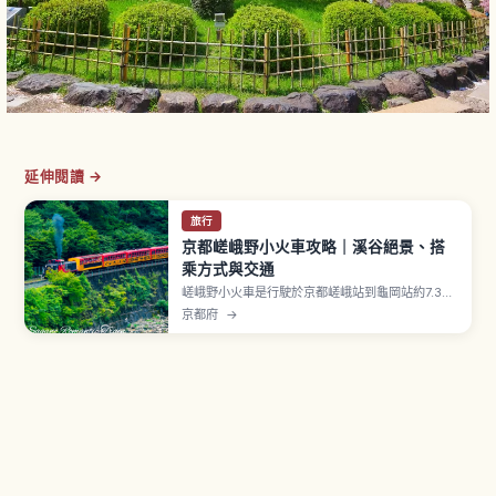
延伸閱讀 →
旅行
京都嵯峨野小火車攻略｜溪谷絕景、搭
乘方式與交通
嵯峨野小火車是行駛於京都嵯峨站到龜岡站約7.3公
里、保津川沿岸的觀光列車，路線是1991年 JR 山
京都府
→
陰本線改線後保留下來的舊線。復古柴油機關車牽
引5節客車，沿途欣賞溪谷景色。成人880日圓、
兒童440日圓，全席指定。12月30日〜2月底停
駛。