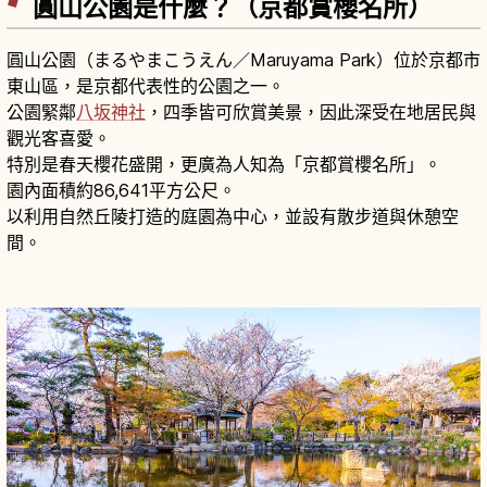
圓山公園是什麼？（京都賞櫻名所）
圓山公園（まるやまこうえん／Maruyama Park）位於京都市
東山區，是京都代表性的公園之一。
公園緊鄰
八坂神社
，四季皆可欣賞美景，因此深受在地居民與
觀光客喜愛。
特別是春天櫻花盛開，更廣為人知為「京都賞櫻名所」。
園內面積約86,641平方公尺。
以利用自然丘陵打造的庭園為中心，並設有散步道與休憩空
間。