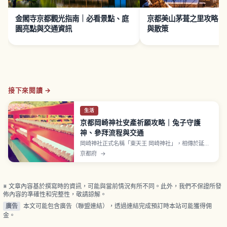
金閣寺京都觀光指南｜必看景點、庭
京都美山茅葺之里攻略｜
園亮點與交通資訊
與散策
接下來閱讀 →
生活
京都岡崎神社安產祈願攻略｜兔子守護
神、參拜流程與交通
岡崎神社正式名稱「東天王 岡崎神社」，相傳於延曆
13年（794年）隨平安遷都創建，位於都城東方卯方
京都府
→
位。祭神為素戔嗚尊、奇稻田姬命及八柱御子神，因
夫妻神生八柱子神，與野兔棲息傳說結合，被視為安
產、求子、結緣神社。「狛兔」、求子兔子像、兔子
御神籤是亮點。
※ 文章內容基於撰寫時的資訊，可能與當前情況有所不同。此外，我們不保證所發
佈內容的準確性和完整性，敬請諒解。
廣告
本文可能包含廣告（聯盟連結），透過連結完成預訂時本站可能獲得佣
金。