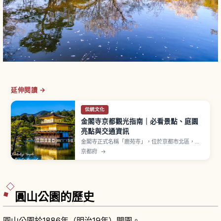
延伸閱讀 →
伝統文化
金閣寺京都觀光指南｜必看景點、庭園
亮點與交通資訊
金閣寺正式名稱「鹿苑寺」，位於京都市北區，相
傳室町時代足利義滿營建北山殿並建立覆以金箔的
京都府
→
三層樓閣「舍利殿」（通稱金閣）。1994年登錄世
界遺產。第一層寢殿造「法水院」、第二層武家造
「潮音洞」、第三層禪宗佛殿造「究竟頂」三層樣
式不同。門票高中生以上500日圓。
圓山公園的歷史
圓山公園於1886年（明治19年）開園。