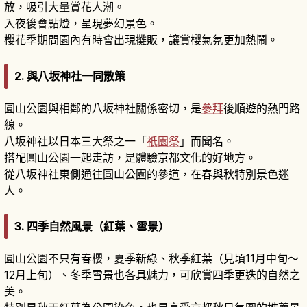
放，吸引大量賞花人潮。
入夜後會點燈，呈現夢幻景色。
櫻花季期間園內有時會出現攤販，讓賞櫻氣氛更加熱鬧。
2. 與八坂神社一同散策
圓山公園與相鄰的八坂神社關係密切，是
參拜
後順遊的熱門路
線。
八坂神社以日本三大祭之一「
祇園祭
」而聞名。
搭配圓山公園一起走訪，是體驗京都文化的好地方。
從八坂神社東側通往圓山公園的參道，在春與秋特別景色迷
人。
3. 四季自然風景（紅葉、雪景）
圓山公園不只有春櫻，夏季新綠、秋季紅葉（見頃11月中旬～
12月上旬）、冬季雪景也各具魅力，可欣賞四季更迭的自然之
美。