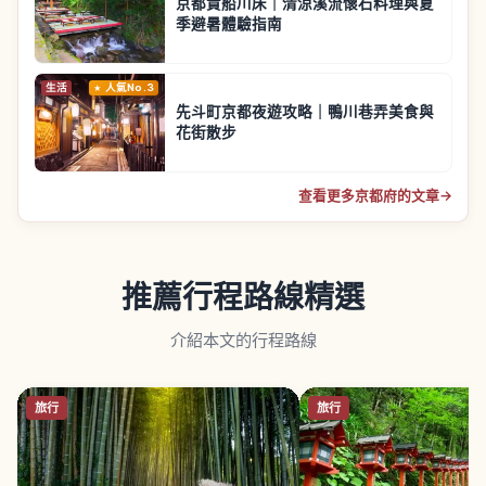
京都貴船川床｜清涼溪流懷石料理與夏
季避暑體驗指南
生活
人氣No.3
先斗町京都夜遊攻略｜鴨川巷弄美食與
花街散步
查看更多京都府的文章
→
推薦行程路線精選
介紹本文的行程路線
旅行
旅行