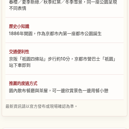
春櫻／夏季新綠／秋季紅葉／冬季雪景，同一座公園呈現
不同表情
歷史小知識
1886年開園，作為京都市內第一座都市公園誕生
交通便利性
京阪「祇園四條站」步行約10分，京都市營巴士「祇園」
站下車即到
推薦的度過方式
園內散布餐廳與茶屋，可一邊欣賞景色一邊用餐小憩
最新資訊請以官方發布或現場確認為準。