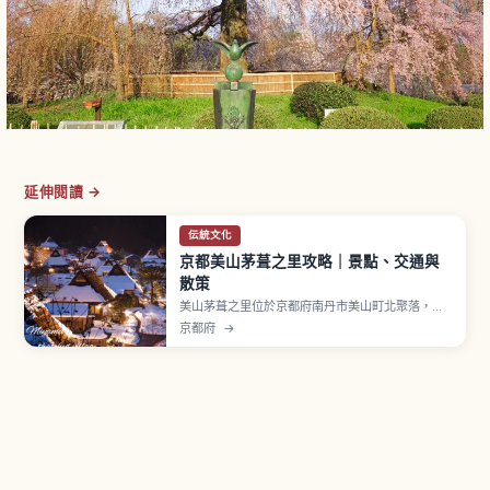
延伸閱讀 →
伝統文化
京都美山茅葺之里攻略｜景點、交通與
散策
美山茅葺之里位於京都府南丹市美山町北聚落，約
有50戶其中39棟為茅葺屋頂民宅。現存最古老的建
京都府
→
物相傳建於江戶時代中期，屬「北山型民家」入母
屋造傳統建築。1993年選定國家重要傳統建造物群
保存地區，並獲 UN Tourism「Best Tourism
Villages」認證。民俗資料館入館費300日圓。