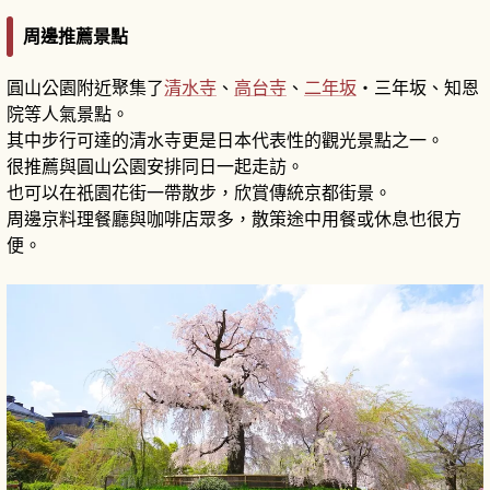
周邊推薦景點
圓山公園附近聚集了
清水寺
、
高台寺
、
二年坂
・三年坂、知恩
院等人氣景點。
其中步行可達的清水寺更是日本代表性的觀光景點之一。
很推薦與圓山公園安排同日一起走訪。
也可以在祇園花街一帶散步，欣賞傳統京都街景。
周邊京料理餐廳與咖啡店眾多，散策途中用餐或休息也很方
便。